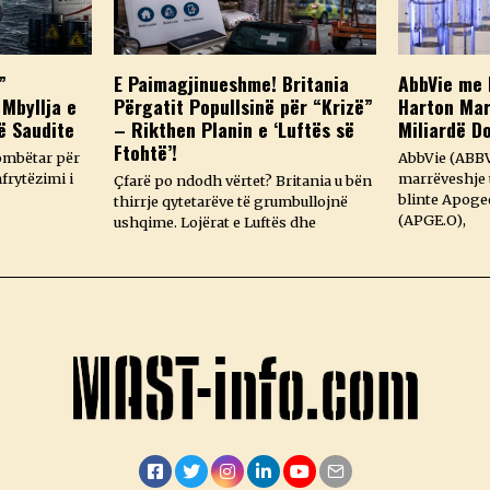
”
E Paimagjinueshme! Britania
AbbVie me 
 Mbyllja e
Përgatit Popullsinë për “Krizë”
Harton Mar
ë Saudite
– Rikthen Planin e ‘Luftës së
Miliardë D
Ftohtë’!
ombëtar për
AbbVie (ABBV
frytëzimi i
marrëveshje t
Çfarë po ndodh vërtet? Britania u bën
blinte Apoge
thirrje qytetarëve të grumbullojnë
(APGE.O),
ushqime. Lojërat e Luftës dhe