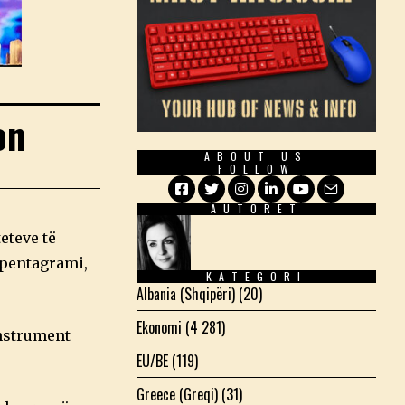
on
ABOUT US
FOLLOW
AUTORËT
Facebook
Twitter
Instagram
LinkedIn
YouTube
Email
eteve të
 pentagrami,
KATEGORI
Albania (Shqipëri)
(20)
Ekonomi
(4 281)
instrument
EU/BE
(119)
Greece (Greqi)
(31)