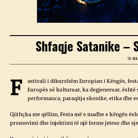
Shfaqje Satanike – 
10 MA
F
astivali i dikurshëm Europian i Këngës, fes
Europës së kulturuar, ka degjeneruar, është
performanca, paraqitja skenike, etika dhe es
Gjithçka me qëllim, Festa më e madhe e këngës ësh
promovimi dhe injektimi të një forme jetese dhe sjel