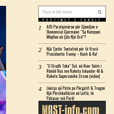
POSTIMET E FUNDIT
AfD Paralajmëron për Gjendjen e
Ekonomisë Gjermane: “Sa Kompani
Mbyllen në Çdo Një Orë”?
Një Tjetër Tentativë për të Vrarë
Presidentin Trump – Kush & Ku!
“U Drodh Toka” Sot, në Kiev: Sulm i
Rëndë Rus me Raketa Iskander-M &
Raketa Supersonike Zircon (video)
Lëvizja që Putin po Përgatit & Tregon
Një Përshkallëzim në Luftë, të
Pahasur më Parë!