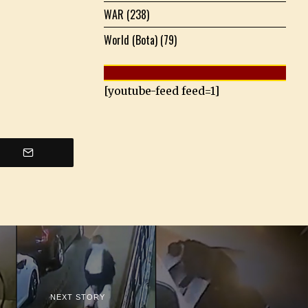
WAR
(238)
World (Bota)
(79)
[youtube-feed feed=1]
NEXT STORY