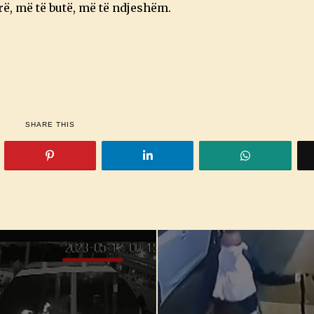
ë, më të butë, më të ndjeshëm.
SHARE THIS