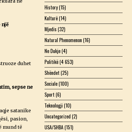
arkuara në
History
(15)
Kulturë
(14)
 një
Mjedis
(32)
Natural Phenomenon
(16)
Ne Dukje
(4)
Politikë
(4 653)
struoze duhet
Shëndet
(25)
Sociale
(100)
htim, sepse ne
Sport
(6)
Teknologji
(10)
aqje satanike
Uncategorized
(2)
ësi, pasion,
USA/SHBA
(151)
jë mund të