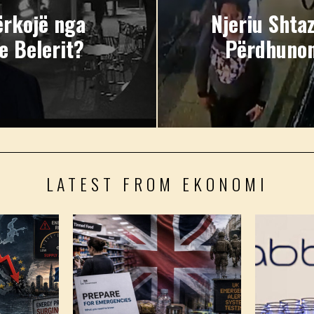
ërkojë nga
Njeriu Shta
e Belerit?
Përdhunon
LATEST FROM EKONOMI