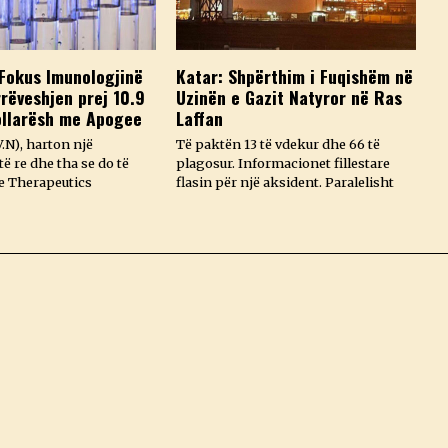
Fokus Imunologjinë
Katar: Shpërthim i Fuqishëm në
rëveshjen prej 10.9
Uzinën e Gazit Natyror në Ras
ollarësh me Apogee
Laffan
.N), harton një
Të paktën 13 të vdekur dhe 66 të
ë re dhe tha se do të
plagosur. Informacionet fillestare
e Therapeutics
flasin për një aksident. Paralelisht