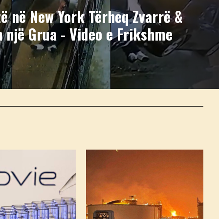
zë në New York Tërheq Zvarrë &
 një Grua - Video e Frikshme