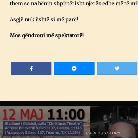
them se na bënin shpirtërisht njerëz edhe më të mir
Asgjë nuk është si më parë!
Mos qëndroni më spektatorë!
PREVIOUS STORY