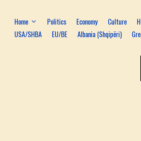
Home
Politics
Economy
Culture
H
USA/SHBA
EU/BE
Albania (Shqipëri)
Gre