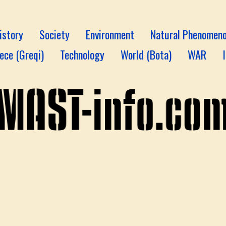
istory
Society
Environment
Natural Phenomen
ece (Greqi)
Technology
World (Bota)
WAR