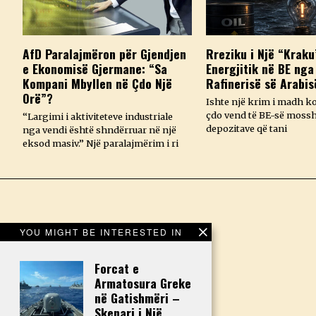
AfD Paralajmëron për Gjendjen
Rreziku i Një “Kraku
e Ekonomisë Gjermane: “Sa
Energjitik në BE nga
Kompani Mbyllen në Çdo Një
Rafinerisë së Arabis
Orë”?
Ishte një krim i madh k
çdo vend të BE-së mossh
“Largimi i aktiviteteve industriale
depozitave që tani
nga vendi është shndërruar në një
eksod masiv.” Një paralajmërim i ri
YOU MIGHT BE INTERESTED IN
Forcat e
Armatosura Greke
në Gatishmëri –
Skenari i Një