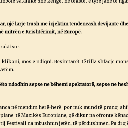
bole satanike dhe këngët në tekstet e tyre janë të ng
r, një larje trush me injektim tendencash devijante dhe
ë mitrën e Krishtërimit, në Europë.
raktisur.
likoni, mos e ndiqni. Besimtarët, të tilla shfaqje mon
 vetëm.
a këto ndodhin sepse ne bëhemi spektatorë, sepse ne hes
aganca në mendim herë-herë, por nuk mund të pranoj shf
opiane, të Muzikës Europiane, që dikur na ofronte kënaq
ëtij Festivali na mbushnin jetën, të përditshmen. Pa dro