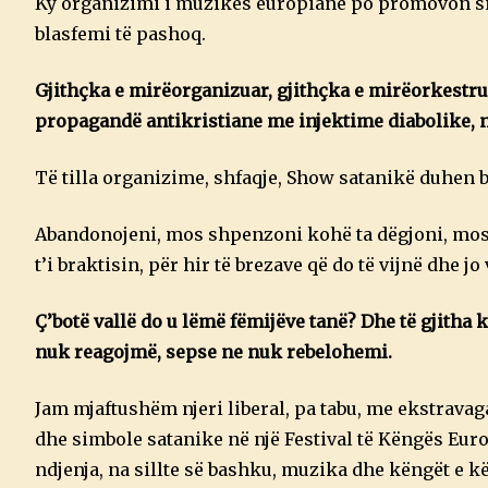
Ky organizimi i muzikës europiane po promovon sim
blasfemi të pashoq.
Gjithçka e mirëorganizuar, gjithçka e mirëorkestrua
propagandë antikristiane me injektime diabolike, n
Të tilla organizime, shfaqje, Show satanikë duhen b
Abandonojeni, mos shpenzoni kohë ta dëgjoni, mos k
t’i braktisin, për hir të brezave që do të vijnë dhe jo
Ç’botë vallë do u lëmë fëmijëve tanë? Dhe të gjith
nuk reagojmë, sepse ne nuk rebelohemi.
Jam mjaftushëm njeri liberal, pa tabu, me ekstrav
dhe simbole satanike në një Festival të Këngës Eur
ndjenja, na sillte së bashku, muzika dhe këngët e k