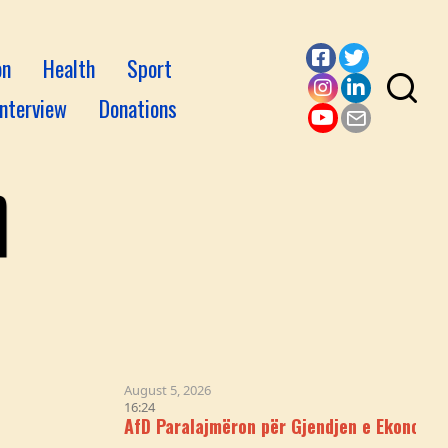
on
Health
Sport
Facebook
Twitter
Interview
Donations
Instagram
LinkedI
YouTube
Email
August 5, 2026
16:24
AfD Paralajmëron për Gjendjen e Ekonomisë Gjermane