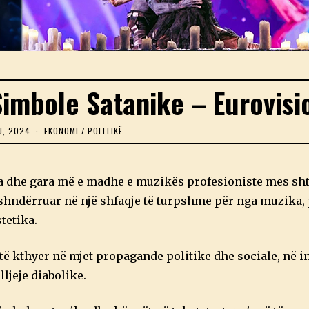
Simbole Satanike – Eurovisi
J, 2024
1
EKONOMI
/
POLITIKË
0
M
A
J
ta dhe gara më e madhe e muzikës profesioniste mes sht
,
2
 shndërruar në një shfaqje të turpshme për nga muzika,
0
tetika.
2
4
të kthyer në mjet propagande politike dhe sociale, në 
ljeje diabolike.