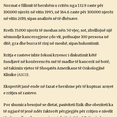
Normat e fillimit të hershëm u rritën nga 132.9 raste për
100.000 njerëz në vitin 1995, në 164.6 raste për 100.000 njerëz
në vitin 2019, sipas analizës së të dhënave.
Rreth 35.000 njerëz të moshas nën 50 vjeç, sot, zhvillojnë një
sëmundje kancerogjene çdo vit, pothuajse 100 persona në
ditë, gra dhe burra të rinj në moshë, sipas hulumtimit.
Rritja e rasteve ishte fokusi kryesor i diskutimit këtë
fundjavë në konferencën më të madhe të kancerit në botë,
në takimin vjetor të Shoqatës Amerikane të Onkologjisë
Klinike
(ASCO)
.
Ekspertët janë ende në fazat e hershme për të kuptuar arsyet
e rritjes së rasteve.
Por shumica besojnë se dietat, pasiviteti fizik dhe obeziteti ka
të ngjarë të jenë ndër faktorët përgjegjës për rritjen e nivelit