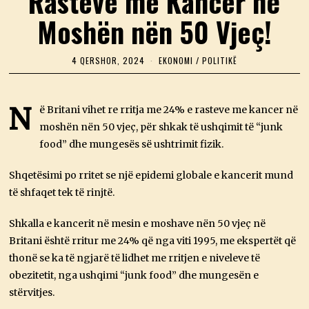
Rasteve me Kancer në
Moshën nën 50 Vjeç!
4 QERSHOR, 2024
4
EKONOMI
/
POLITIKË
Q
E
R
S
N
ë Britani vihet re rritja me 24% e rasteve me kancer në
H
moshën nën 50 vjeç, për shkak të ushqimit të “junk
O
R
food” dhe mungesës së ushtrimit fizik.
,
2
0
Shqetësimi po rritet se një epidemi globale e kancerit mund
2
të shfaqet tek të rinjtë.
4
Shkalla e kancerit në mesin e moshave nën 50 vjeç në
Britani është rritur me 24% që nga viti 1995, me ekspertët që
thonë se ka të ngjarë të lidhet me rritjen e niveleve të
obezitetit, nga ushqimi “junk food” dhe mungesën e
stërvitjes.