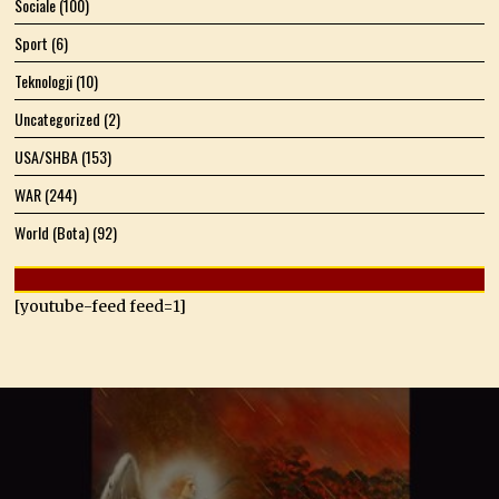
Sociale
(100)
Sport
(6)
Teknologji
(10)
Uncategorized
(2)
USA/SHBA
(153)
WAR
(244)
World (Bota)
(92)
[youtube-feed feed=1]