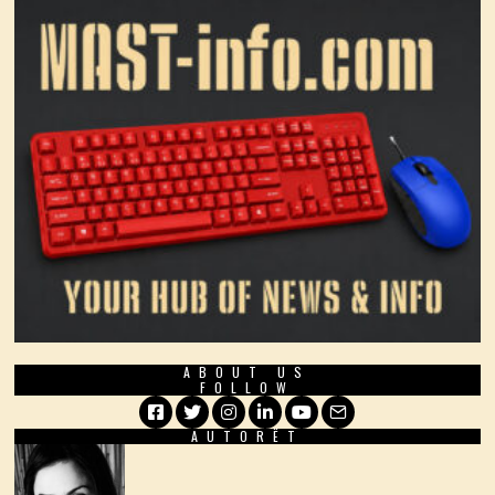
ABOUT US
FOLLOW
AUTORËT
Facebook
Twitter
Instagram
LinkedIn
YouTube
Email