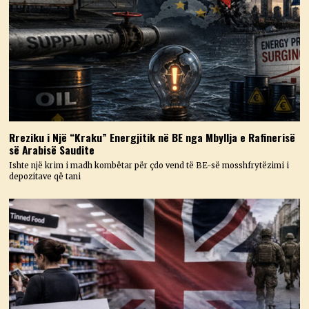
Rreziku i Një “Kraku” Energjitik në BE nga Mbyllja e Rafinerisë
së Arabisë Saudite
Ishte një krim i madh kombëtar për çdo vend të BE-së mosshfrytëzimi i
depozitave që tani