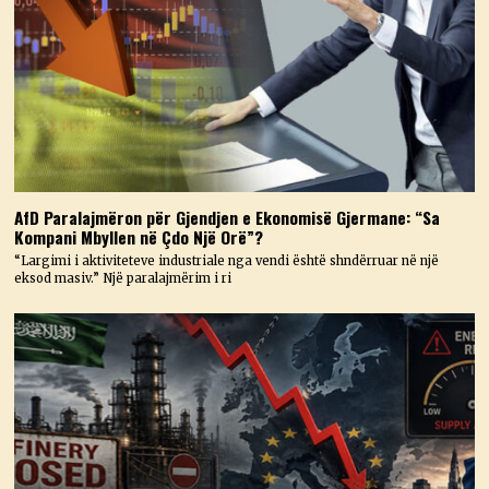
AfD Paralajmëron për Gjendjen e Ekonomisë Gjermane: “Sa
Kompani Mbyllen në Çdo Një Orë”?
“Largimi i aktiviteteve industriale nga vendi është shndërruar në një
eksod masiv.” Një paralajmërim i ri