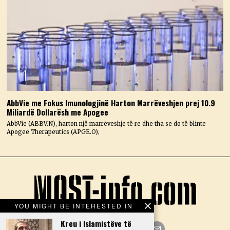
AbbVie me Fokus Imunologjinë Harton Marrëveshjen prej 10.9
Miliardë Dollarësh me Apogee
AbbVie (ABBV.N), harton një marrëveshje të re dhe tha se do të blinte
Apogee Therapeutics (APGE.O),
YOU MIGHT BE INTERESTED IN
Kreu i Islamistëve të