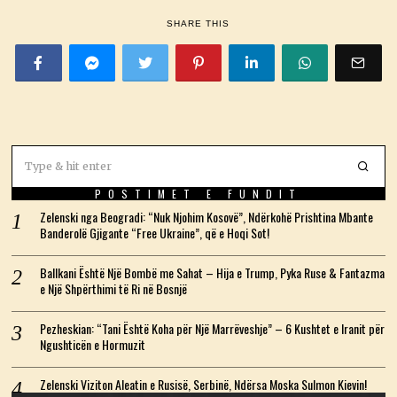
SHARE THIS
POSTIMET E FUNDIT
Zelenski nga Beogradi: “Nuk Njohim Kosovë”, Ndërkohë Prishtina Mbante
Banderolë Gjigante “Free Ukraine”, që e Hoqi Sot!
Ballkani Është Një Bombë me Sahat – Hija e Trump, Pyka Ruse & Fantazma
e Një Shpërthimi të Ri në Bosnjë
Pezheskian: “Tani Është Koha për Një Marrëveshje” – 6 Kushtet e Iranit për
Ngushticën e Hormuzit
Zelenski Viziton Aleatin e Rusisë, Serbinë, Ndërsa Moska Sulmon Kievin!