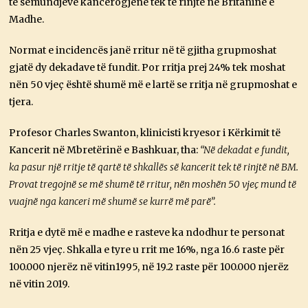
të sëmundjeve kancerogjene tek të rinjtë në Britaninë e
Madhe.
Normat e incidencës janë rritur në të gjitha grupmoshat
gjatë dy dekadave të fundit. Por rritja prej 24% tek moshat
nën 50 vjeç është shumë më e lartë se rritja në grupmoshat e
tjera.
Profesor Charles Swanton, klinicisti kryesor i Kërkimit të
Kancerit në Mbretërinë e Bashkuar, tha:
“Në dekadat e fundit,
ka pasur një rritje të qartë të shkallës së kancerit tek të rinjtë në BM.
Provat tregojnë se më shumë të rritur, nën moshën 50 vjeç mund të
vuajnë nga kanceri më shumë se kurrë më parë”.
Rritja e dytë më e madhe e rasteve ka ndodhur te personat
nën 25 vjeç. Shkalla e tyre u rrit me 16%, nga 16.6 raste për
100.000 njerëz në vitin1995, në 19.2 raste për 100.000 njerëz
në vitin 2019.