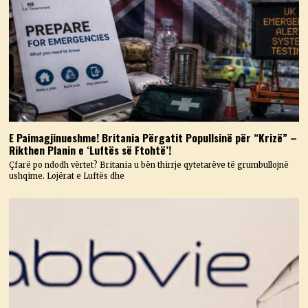
E Paimagjinueshme! Britania Përgatit Popullsinë për “Krizë” –
Rikthen Planin e ‘Luftës së Ftohtë’!
Çfarë po ndodh vërtet? Britania u bën thirrje qytetarëve të grumbullojnë
ushqime. Lojërat e Luftës dhe