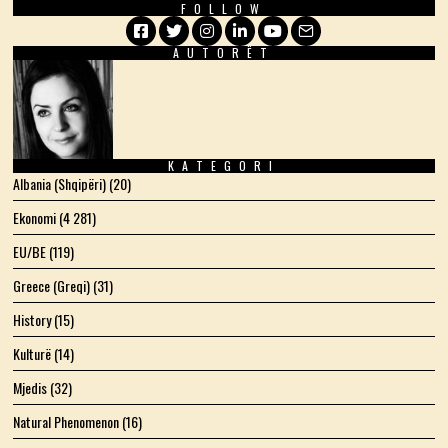
FOLLOW
AUTORËT
Facebook
Twitter
Instagram
LinkedIn
YouTube
Email
KATEGORI
Albania (Shqipëri)
(20)
Ekonomi
(4 281)
EU/BE
(119)
Greece (Greqi)
(31)
History
(15)
Kulturë
(14)
Mjedis
(32)
Natural Phenomenon
(16)