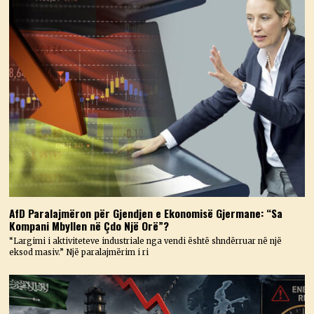
AfD Paralajmëron për Gjendjen e Ekonomisë Gjermane: “Sa
Kompani Mbyllen në Çdo Një Orë”?
“Largimi i aktiviteteve industriale nga vendi është shndërruar në një
eksod masiv.” Një paralajmërim i ri