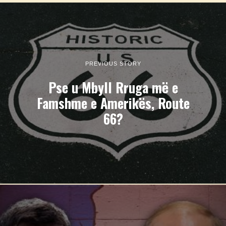
PREVIOUS STORY
Pse u Mbyll Rruga më e
Famshme e Amerikës, Route
66?