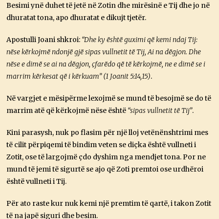
Besimi ynë duhet të jetë në Zotin dhe mirësinë e Tij dhe jo në
dhuratat tona, apo dhuratat e dikujt tjetër.
Apostulli Joani shkroi:
“Dhe ky është guximi që kemi ndaj Tij:
nëse kërkojmë ndonjë gjë sipas vullnetit të Tij, Ai na dëgjon. Dhe
nëse e dimë se ai na dëgjon, çfarëdo që të kërkojmë, ne e dimë se i
marrim kërkesat që i kërkuam” (1 Joanit 5:14,15)
.
Në vargjet e mësipërme lexojmë se mund të besojmë se do të
marrim atë që kërkojmë nëse është
“sipas vullnetit të Tij”
.
Kini parasysh, nuk po flasim për një lloj vetënënshtrimi mes
të cilit përpiqemi të bindim veten se diçka është vullneti i
Zotit, ose të largojmë çdo dyshim nga mendjet tona. Por ne
mund të jemi të sigurtë se ajo që Zoti premtoi ose urdhëroi
është vullneti i Tij.
Për ato raste kur nuk kemi një premtim të qartë, i takon Zotit
të na japë siguri dhe besim.