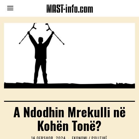
A Ndodhin Mrekulli në
Kohën Tonë?
14 QERSHOR, 2024
1
EKONOMI
/
POLITIKË