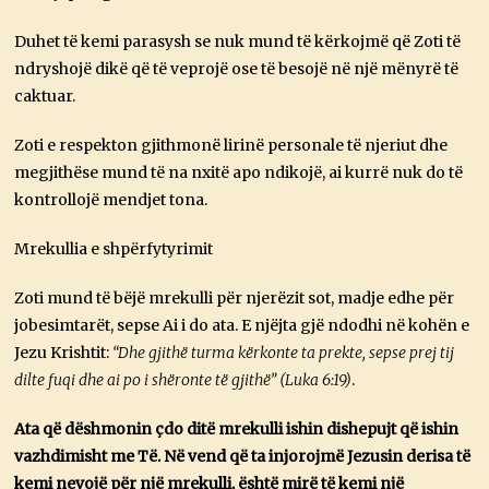
Duhet të kemi parasysh se nuk mund të kërkojmë që Zoti të
ndryshojë dikë që të veprojë ose të besojë në një mënyrë të
caktuar.
Zoti e respekton gjithmonë lirinë personale të njeriut dhe
megjithëse mund të na nxitë apo ndikojë, ai kurrë nuk do të
kontrollojë mendjet tona.
Mrekullia e shpërfytyrimit
Zoti mund të bëjë mrekulli për njerëzit sot, madje edhe për
jobesimtarët, sepse Ai i do ata. E njëjta gjë ndodhi në kohën e
Jezu Krishtit:
“Dhe gjithë turma kërkonte ta prekte, sepse prej tij
dilte fuqi dhe ai po i shëronte të gjithë” (Luka 6:19)
.
Ata që dëshmonin çdo ditë mrekulli ishin dishepujt që ishin
vazhdimisht me Të. Në vend që ta injorojmë Jezusin derisa të
kemi nevojë për një mrekulli, është mirë të kemi një