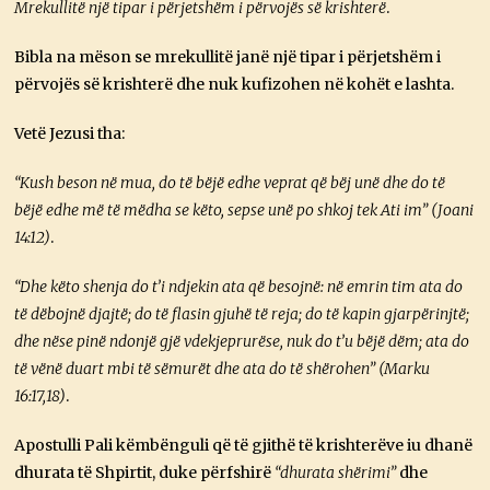
Mrekullitë një tipar i përjetshëm i përvojës së krishterë
.
Bibla na mëson se mrekullitë janë një tipar i përjetshëm i
përvojës së krishterë dhe nuk kufizohen në kohët e lashta.
Vetë Jezusi tha:
“Kush beson në mua, do të bëjë edhe veprat që bëj unë dhe do të
bëjë edhe më të mëdha se këto, sepse unë po shkoj tek Ati im” (Joani
14:12)
.
“Dhe këto shenja do t’i ndjekin ata që besojnë: në emrin tim ata do
të dëbojnë djajtë; do të flasin gjuhë të reja; do të kapin gjarpërinjtë;
dhe nëse pinë ndonjë gjë vdekjeprurëse, nuk do t’u bëjë dëm; ata do
të vënë duart mbi të sëmurët dhe ata do të shërohen” (Marku
16:17,18)
.
Apostulli Pali këmbënguli që të gjithë të krishterëve iu dhanë
dhurata të Shpirtit, duke përfshirë
“dhurata shërimi”
dhe