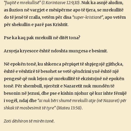
“fuqitë e mrekullisë” (1 Korintasve 12:9,10)
. Nuk ka asnjë aludim,
as iluzion në vargjet e mësipërme apo të tjera, se mrekullitë
do të jenë të rralla, vetëm për disa
“super-kristianë”
, apo vetëm
për shekullin e parë pas Krishtit.
Pse ka kaq pak mrekulli në ditët tona?
Arsyeja kryesore është ndoshta mungesa e besimit.
Në epokën tonë, ku shkenca përpiqet të shpjegojë gjithçka,
është e vështirë të besohet se vetë qëndrimi ynë është një
pengesë që nuk lejon që mrekullitë të ekzistojnë në epokën
tonë. Për shembull, njerëzit e Nazaretit nuk mundën të
besonin në Jezusi, dhe pse e kishin njohur që kur ishte fëmijë
i vogël, ndaj dhe
“ai nuk bëri shumë mrekulli atje (në Nazaret) për
shkak të mosbesimit të tyre” (Mateu 13:58)
.
Zoti dëshiron të mirën tonë
.