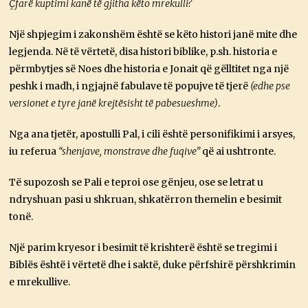
Çfarë kuptimi kanë të gjitha këto mrekulli?
Një shpjegim i zakonshëm është se këto histori janë mite dhe
legjenda. Në të vërtetë, disa histori biblike, p.sh. historia e
përmbytjes së Noes dhe historia e Jonait që gëlltitet nga një
peshk i madh, i ngjajnë fabulave të popujve të tjerë
(edhe pse
versionet e tyre janë krejtësisht të pabesueshme)
.
Nga ana tjetër, apostulli Pal, i cili është personifikimi i arsyes,
iu referua
“shenjave, monstrave dhe fuqive”
që ai ushtronte.
Të supozosh se Pali e teproi ose gënjeu, ose se letrat u
ndryshuan pasi u shkruan, shkatërron themelin e besimit
tonë.
Një parim kryesor i besimit të krishterë është se tregimi i
Biblës është i vërtetë dhe i saktë, duke përfshirë përshkrimin
e mrekullive.