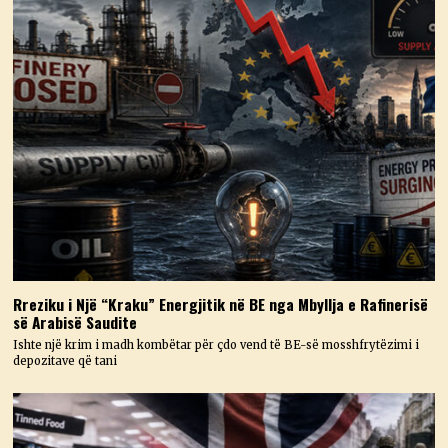
Rreziku i Një “Kraku” Energjitik në BE nga Mbyllja e Rafinerisë
së Arabisë Saudite
Ishte një krim i madh kombëtar për çdo vend të BE-së mosshfrytëzimi i
depozitave që tani