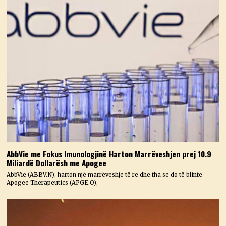
AbbVie me Fokus Imunologjinë Harton Marrëveshjen prej 10.9
Miliardë Dollarësh me Apogee
AbbVie (ABBV.N), harton një marrëveshje të re dhe tha se do të blinte
Apogee Therapeutics (APGE.O),