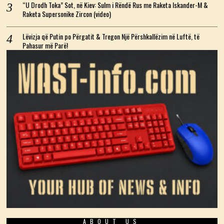
“U Drodh Toka” Sot, në Kiev: Sulm i Rëndë Rus me Raketa Iskander-M &
Raketa Supersonike Zircon (video)
Lëvizja që Putin po Përgatit & Tregon Një Përshkallëzim në Luftë, të
Pahasur më Parë!
ABOUT US