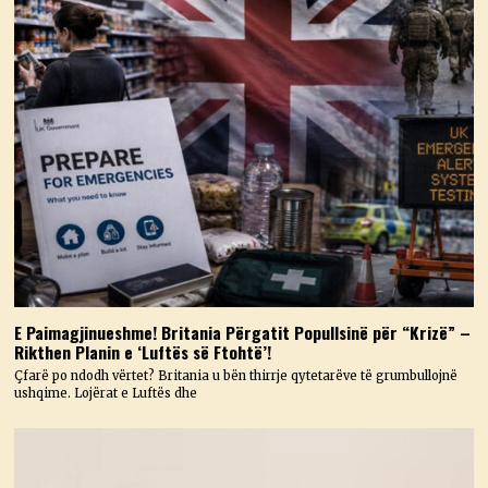
E Paimagjinueshme! Britania Përgatit Popullsinë për “Krizë” –
Rikthen Planin e ‘Luftës së Ftohtë’!
Çfarë po ndodh vërtet? Britania u bën thirrje qytetarëve të grumbullojnë
ushqime. Lojërat e Luftës dhe