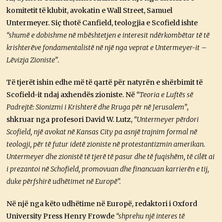
komitetit të klubit, avokatin e Wall Street, Samuel
Untermeyer. Siç thotë Canfield, teologjia e Scofield ishte
“shumë e dobishme në mbështetjen e interesit ndërkombëtar të të
krishterëve fondamentalistë në një nga veprat e Untermeyer-it –
Lëvizja Zioniste”
.
Të tjerët ishin edhe më të qartë për natyrën e shërbimit të
Scofield-it ndaj axhendës zioniste. Në
“Teoria e Luftës së
Padrejtë: Sionizmi i Krishterë dhe Rruga për në Jerusalem”
,
shkruar nga profesori David W. Lutz,
“Untermeyer përdori
Scofield, një avokat në Kansas City pa asnjë trajnim formal në
teologji, për të futur idetë zioniste në protestantizmin amerikan.
Untermeyer dhe zionistë të tjerë të pasur dhe të fuqishëm, të cilët ai
i prezantoi në Schofield, promovuan dhe financuan karrierën e tij,
duke përfshirë udhëtimet në Europë”.
Në një nga këto udhëtime në Europë, redaktori i Oxford
University Press Henry Frowde
“shprehu një interes të