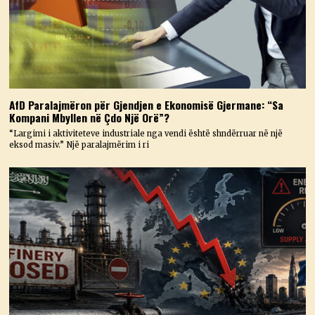
AfD Paralajmëron për Gjendjen e Ekonomisë Gjermane: “Sa
Kompani Mbyllen në Çdo Një Orë”?
“Largimi i aktiviteteve industriale nga vendi është shndërruar në një
eksod masiv.” Një paralajmërim i ri