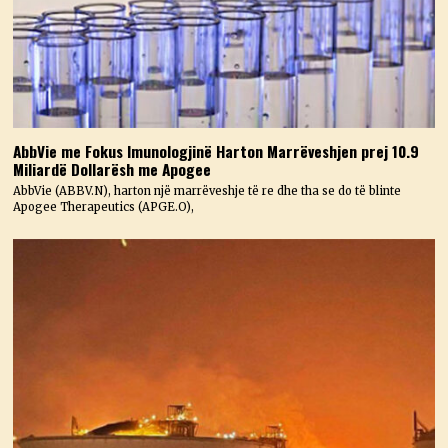
AbbVie me Fokus Imunologjinë Harton Marrëveshjen prej 10.9
Miliardë Dollarësh me Apogee
AbbVie (ABBV.N), harton një marrëveshje të re dhe tha se do të blinte
Apogee Therapeutics (APGE.O),