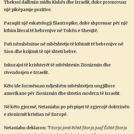
Theksoi dallimin midis Kishës dhe Izraelit, duke promovuar
një pikëpamje pozitive.
Paraqiti një eskatologji filantropike, duke shpresuar për një
kthim literal të hebrenjve në Tokën e Shenjtë.
Futi nënshënime në mbështetje të kthimit të hebrenjve në
Sion dhe krijimit të një shteti hebre.
Inkurajoi të krishterët të mbështesin Zionizmin dhe
rivendosjen e Izraelit.
Këto ide formësuan ndjeshëm mbështetjen ungjillore
amerikane për Zionizmin dhe shtetin modern të Izraelit.
Në këto gjurmë, Netaniahu po përpiqet të zgjerojë doktrinën
e zionizmit kristian në Europë.
Netaniahu deklaron:
“Fitorja jonë është fitorja juaj! Është fitorja