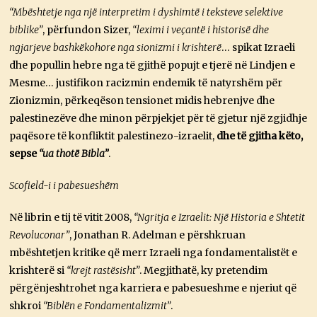
“Mbështetje nga një interpretim i dyshimtë i teksteve selektive
biblike”
, përfundon Sizer,
“leximi i veçantë i historisë dhe
ngjarjeve bashkëkohore nga sionizmi i krishterë
… spikat Izraeli
dhe popullin hebre nga të gjithë popujt e tjerë në Lindjen e
Mesme… justifikon racizmin endemik të natyrshëm për
Zionizmin, përkeqëson tensionet midis hebrenjve dhe
palestinezëve dhe minon përpjekjet për të gjetur një zgjidhje
paqësore të konfliktit palestinezo-izraelit,
dhe të gjitha këto,
sepse
“ua thotë Bibla”
.
Scofield-i i pabesueshëm
Në librin e tij të vitit 2008,
“Ngritja e Izraelit: Një Historia e Shtetit
Revoluconar”
, Jonathan R. Adelman e përshkruan
mbështetjen kritike që merr Izraeli nga fondamentalistët e
krishterë si
“krejt rastësisht”
. Megjithatë, ky pretendim
përgënjeshtrohet nga karriera e pabesueshme e njeriut që
shkroi
“Biblën e Fondamentalizmit”
.