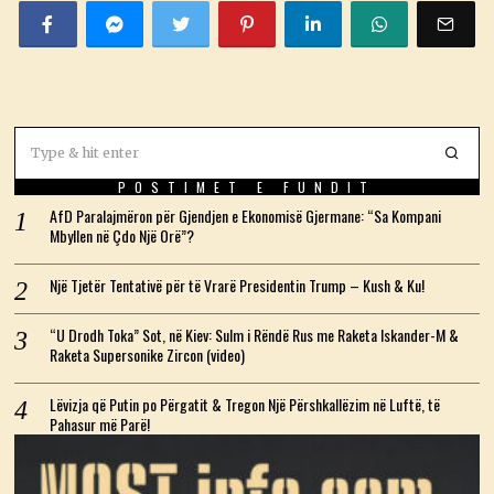
POSTIMET E FUNDIT
AfD Paralajmëron për Gjendjen e Ekonomisë Gjermane: “Sa Kompani
Mbyllen në Çdo Një Orë”?
Një Tjetër Tentativë për të Vrarë Presidentin Trump – Kush & Ku!
“U Drodh Toka” Sot, në Kiev: Sulm i Rëndë Rus me Raketa Iskander-M &
Raketa Supersonike Zircon (video)
Lëvizja që Putin po Përgatit & Tregon Një Përshkallëzim në Luftë, të
Pahasur më Parë!