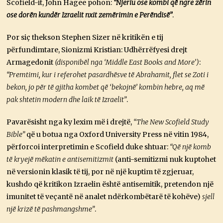
Scofield-it, John Hagee pohon:
“Njeriu ose kombi që ngre zërin
ose dorën kundër Izraelit nxit zemërimin e Perëndisë”
.
Por siç thekson Stephen Sizer në kritikën e tij
përfundimtare, Sionizmi Kristian: Udhërrëfyesi drejt
Armagedonit
(disponibël nga ‘Middle East Books and More’)
:
“Premtimi, kur i referohet pasardhësve të Abrahamit, flet se Zoti i
bekon, jo për të gjitha kombet që ‘bekojnë’ kombin hebre, aq më
pak shtetin modern dhe laik të Izraelit”
.
Pavarësisht nga ky lexim më i drejtë,
“The New Scofield Study
Bible”
që u botua nga Oxford University Press në vitin 1984,
përforcoi interpretimin e Scofield duke shtuar:
“Që një komb
të kryejë mëkatin e antisemitizmit
(anti-semitizmi nuk kuptohet
në versionin klasik të tij, por në një kuptim të zgjeruar,
kushdo që kritikon Izraelin është antisemitik, pretendon një
imunitet të veçantë në analet ndërkombëtarë të kohëve)
sjell
një krizë të pashmangshme”
.