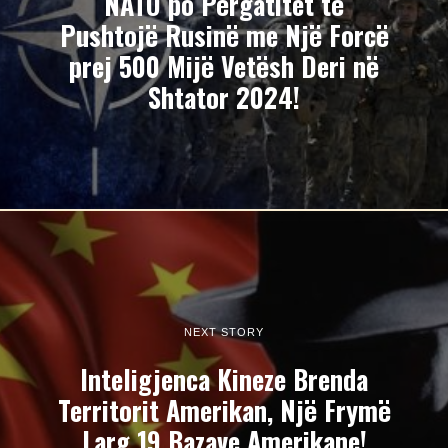
NATO po Përgatitet të
Pushtojë Rusinë me Një Forcë
prej 500 Mijë Vetësh Deri në
Shtator 2024!
NEXT STORY
Inteligjenca Kineze Brenda
Territorit Amerikan, Një Frymë
Larg 19 Bazave Amerikane!