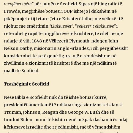
menjëhershëm”
për punën e Scofield. Sipas një biografie të
Frowde, megjithëse botuesi i OUP ishte jo i dukshëm në
pikëpamjet e tij fetare, Jeta e Krishterë lidhej me vëllezër të
njohur me emërtimin
“Ekskluzivët”
.
“Vëllezërit ekskluzivë”
i
referohet grupit të ungjillorëve të krishterë, të cilët, në një
ndarje të vitit 1848 në Vëllezërit Plymouth, ndoqën John
Nelson Darby, misionarin anglo-irlandez, i cili përgjithësisht
konsiderohet të ketë qenë figura më e rëndësishme në
zhvillimin e zionizmit të krishterë dhe me një ndikim të
madh te Scofield.
Trashëgimi e Scofield
Nëse Bibla e Scofieldt nuk do të ishte botuar kurrë,
presidentët amerikanë të ndikuar nga zionizmi kristian si
Truman, Johnson, Reagan dhe George W. Bush dhe së
fundmi Biden, mund të kishin qenë më pak dashamirës ndaj
kërkesave izraelite dhe rrjedhimisht, më të vëmendshëm