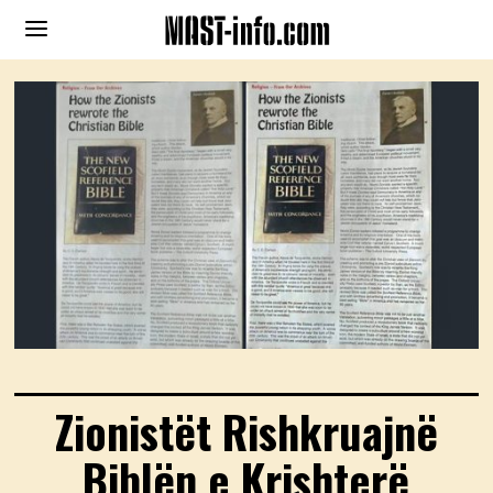
Zionistët Rishkruajnë
Biblën e Krishterë