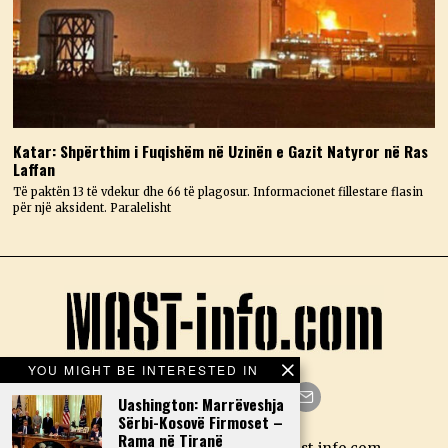
Katar: Shpërthim i Fuqishëm në Uzinën e Gazit Natyror në Ras
Laffan
Të paktën 13 të vdekur dhe 66 të plagosur. Informacionet fillestare flasin
për një aksident. Paralelisht
YOU MIGHT BE INTERESTED IN
Uashington: Marrëveshja
Sërbi-Kosovë Firmoset –
Facebook
Twitter
Instagram
LinkedIn
YouTube
Email
Rama në Tiranë
Designed by N.D. — Copyright Mast-info.com