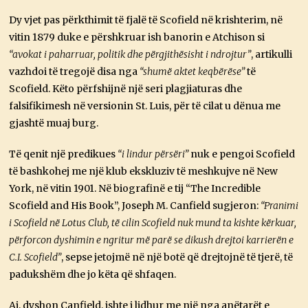
Dy vjet pas përkthimit të fjalë të Scofield në krishterim, në
vitin 1879 duke e përshkruar ish banorin e Atchison si
“avokat i paharruar, politik dhe përgjithësisht i ndrojtur”
, artikulli
vazhdoi të tregojë disa nga
“shumë aktet keqbërëse”
të
Scofield. Këto përfshijnë një seri plagjiaturas dhe
falsifikimesh në versionin St. Luis, për të cilat u dënua me
gjashtë muaj burg.
Të qenit një predikues
“i lindur përsëri”
nuk e pengoi Scofield
të bashkohej me një klub ekskluziv të meshkujve në New
York, në vitin 1901. Në biografinë e tij “The Incredible
Scofield and His Book”, Joseph M. Canfield sugjeron:
“Pranimi
i Scofield në Lotus Club, të cilin Scofield nuk mund ta kishte kërkuar,
përforcon dyshimin e ngritur më parë se dikush drejtoi karrierën e
C.I. Scofield”
, sepse jetojmë në një botë që drejtojnë të tjerë, të
padukshëm dhe jo këta që shfaqen.
Ai, dyshon Canfield, ishte i lidhur me një nga anëtarët e