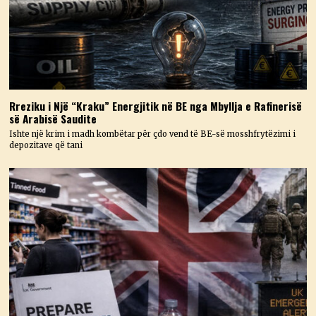
Rreziku i Një “Kraku” Energjitik në BE nga Mbyllja e Rafinerisë
së Arabisë Saudite
Ishte një krim i madh kombëtar për çdo vend të BE-së mosshfrytëzimi i
depozitave që tani