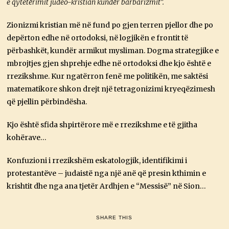
e qytetërimit judeo-kristian kundër barbarizmit”.
Zionizmi kristian më në fund po gjen terren pjellor dhe po
depërton edhe në ortodoksi, në logjikën e frontit të
përbashkët, kundër armikut mysliman. Dogma strategjike e
mbrojtjes gjen shprehje edhe në ortodoksi dhe kjo është e
rrezikshme. Kur ngatërron fenë me politikën, me saktësi
matematikore shkon drejt një tetragonizimi kryeqëzimesh
që pjellin përbindësha.
Kjo është sfida shpirtërore më e rrezikshme e të gjitha
kohërave…
Konfuzioni i rrezikshëm eskatologjik, identifikimi i
protestantëve – judaistë nga një anë që presin kthimin e
krishtit dhe nga ana tjetër Ardhjen e “Messisë” në Sion…
SHARE THIS