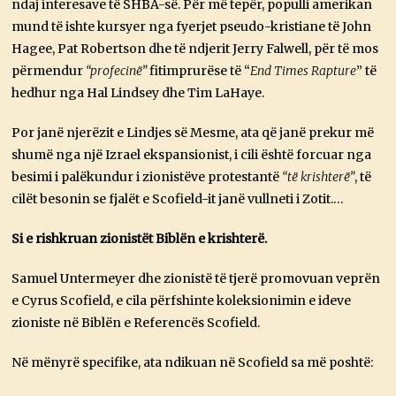
ndaj interesave të SHBA-së. Për më tepër, populli amerikan
mund të ishte kursyer nga fyerjet pseudo-kristiane të John
Hagee, Pat Robertson dhe të ndjerit Jerry Falwell, për të mos
përmendur
“profecinë”
fitimprurëse të “
End Times Rapture
” të
hedhur nga Hal Lindsey dhe Tim LaHaye.
Por janë njerëzit e Lindjes së Mesme, ata që janë prekur më
shumë nga një Izrael ekspansionist, i cili është forcuar nga
besimi i palëkundur i zionistëve protestantë
“të krishterë”
, të
cilët besonin se fjalët e Scofield-it janë vullneti i Zotit.…
Si e rishkruan zionistët Biblën e krishterë.
Samuel Untermeyer dhe zionistë të tjerë promovuan veprën
e Cyrus Scofield, e cila përfshinte koleksionimin e ideve
zioniste në Biblën e Referencës Scofield.
Në mënyrë specifike, ata ndikuan në Scofield sa më poshtë: