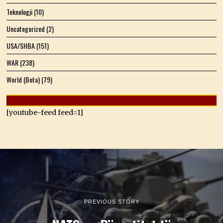
Teknologji
(10)
Uncategorized
(2)
USA/SHBA
(151)
WAR
(238)
World (Bota)
(79)
[youtube-feed feed=1]
PREVIOUS STORY