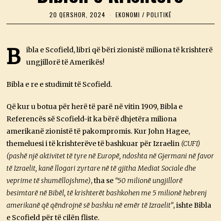
20 QERSHOR, 2024
2
EKONOMI
/
POLITIKË
0
Q
E
R
B
ibla e Scofield, libri që bëri zionistë miliona të krishterë
S
ungjillorë të Amerikës!
H
O
R
Bibla e re e studimit të Scofield.
,
2
0
Që kur u botua për herë të parë në vitin 1909, Bibla e
2
4
Referencës së Scofield-it ka bërë dhjetëra miliona
amerikanë zionistë të pakompromis. Kur John Hagee,
themeluesi i të krishterëve të bashkuar për Izraelin
(CUFI)
(pashë një aktivitet të tyre në Europë, ndoshta në Gjermani në favor
të Izraelit, kanë llogari zyrtare në të gjitha Mediat Sociale dhe
veprime të shumëllojshme)
, tha se
“50 milionë ungjillorë
besimtarë në Bibël, të krishterët bashkohen me 5 milionë hebrenj
amerikanë që qëndrojnë së bashku në emër të Izraelit”
, ishte Bibla
e Scofield për të cilën fliste.