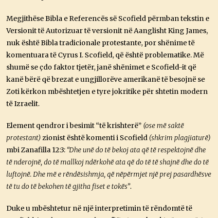
Megjithëse Bibla e Referencës së Scofield përmban tekstin e
Versionit të Autorizuar të versionit në Aanglisht King James,
nuk është Bibla tradicionale protestante, por shënime të
komentuara të Cyrus I. Scofield, që është problematike. Më
shumë se çdo faktor tjetër, janë shënimet e Scofield-it që
kanë bërë që brezat e ungjillorëve amerikanë të besojnë se
Zoti kërkon mbështetjen e tyre jokritike për shtetin modern
të Izraelit.
Element qendror i besimit “të krishterë”
(ose më saktë
protestant)
zionist është komenti i Scofield
(shkrim plagjiaturë)
mbi Zanafilla 12:3:
“Dhe unë do të bekoj ata që të respektojnë dhe
të nderojnë, do të mallkoj ndërkohë ata që do të të shajnë dhe do të
luftojnë. Dhe më e rëndësishmja, që nëpërmjet një prej pasardhësve
të tu do të bekohen të gjitha fiset e tokës”
.
Duke u mbështetur në një interpretimin të rëndomtë të