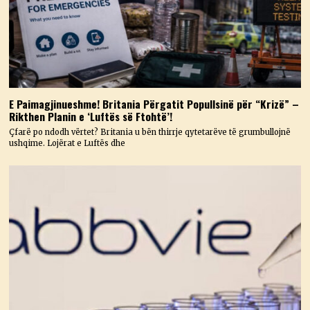
E Paimagjinueshme! Britania Përgatit Popullsinë për “Krizë” –
Rikthen Planin e ‘Luftës së Ftohtë’!
Çfarë po ndodh vërtet? Britania u bën thirrje qytetarëve të grumbullojnë
ushqime. Lojërat e Luftës dhe