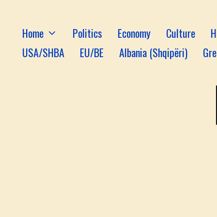
Home
Politics
Economy
Culture
H
USA/SHBA
EU/BE
Albania (Shqipëri)
Gre