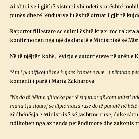
Ai shtoi se i gjithë sistemi shëndetësor është mobi
punës dhe të lënduarve iu është ofruar i gjithë kuj
Raportet fillestare se sulmi është kryer me raketa 
konfirmohen nga një deklaratë e Ministrisë së Mbro
Në të njëjtën kohë, lëvizja e automjeteve në urën e 
“Ata i planifikojnë me kujdes krimet e tyre… i përdorin pë
komenti i parë i Maria Zakharova.
“Ne do të bëjmë gjithçka për të siguruar që komuniteti ndë
mund t’ju siguroj se diplomacia ruse do të punojë në kët
zëdhënësja e Ministrisë së Jashtme ruse, duke sht
ndikohen nga axhenda perëndimore dhe zakonisht in