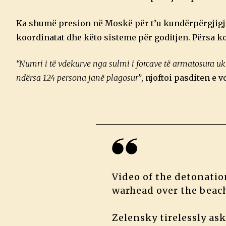
Ka shumë presion në Moskë për t’u kundërpërgjigjur
koordinatat dhe këto sisteme për goditjen. Përsa koh
“Numri i të vdekurve nga sulmi i forcave të armatosura ukr
ndërsa 124 persona janë plagosur”
, njoftoi pasditen e 
Video of the detonatio
warhead over the beac
Zelensky tirelessly as