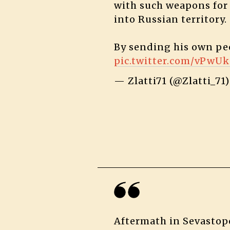
with such weapons for 
into Russian territory.
By sending his own peo
pic.twitter.com/vPwU
— Zlatti71 (@Zlatti_71
Aftermath in Sevastop