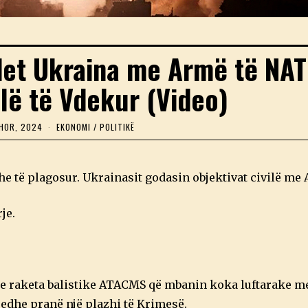
det Ukraina me Armë të NAT
ilë të Vdekur (Video)
HOR, 2024
2
EKONOMI
/
POLITIKË
4
Q
E
R
he të plagosur. Ukrainasit godasin objektivat civilë m
S
H
O
je.
R
,
2
0
2
4
 me raketa balistike ATACMS që mbanin koka luftarake 
edhe pranë një plazhi të Krimesë.