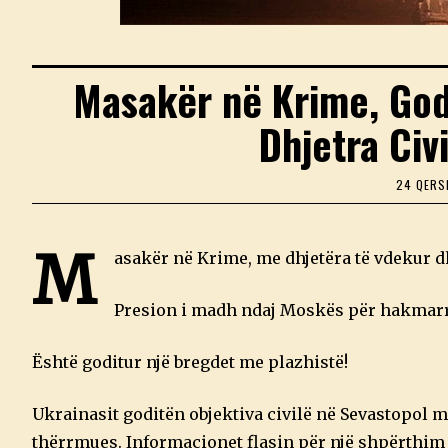
Masakër në Krime, Go
Dhjetra Civ
24 QERS
M
asakër në Krime, me dhjetëra të vdekur d
Presion i madh ndaj Moskës për hakmarr
Është goditur një bregdet me plazhistë!
Ukrainasit goditën objektiva civilë në Sevastopol
thërrmues. Informacionet flasin për një shpërthim 