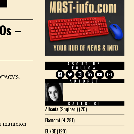
Os –
ABOUT US
FOLLOW
e ATACMS.
AUTORËT
Facebook
Twitter
Instagram
LinkedIn
YouTube
Email
KATEGORI
Albania (Shqipëri)
(20)
Ekonomi
(4 281)
me municion
EU/BE
(120)