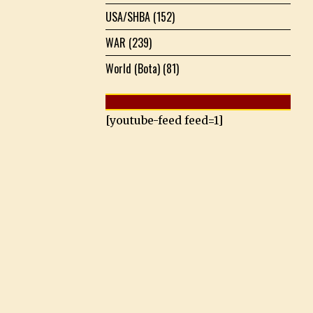
USA/SHBA
(152)
WAR
(239)
World (Bota)
(81)
[youtube-feed feed=1]