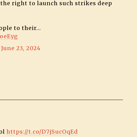
the right to launch such strikes deep
ple to their…
koeEyg
)
June 23, 2024
ol
https://t.co/D7jSucOqEd