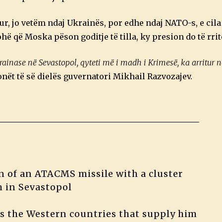
, jo vetëm ndaj Ukrainës, por edhe ndaj NATO-s, e cila
ë që Moska pëson goditje të tilla, ky presion do të rrit
ainase në Sevastopol, qyteti më i madh i Krimesë, ka arritur n
vonët të së dielës guvernatori Mikhail Razvozajev.
n of an ATACMS missile with a cluster
h in Sevastopol
ks the Western countries that supply him