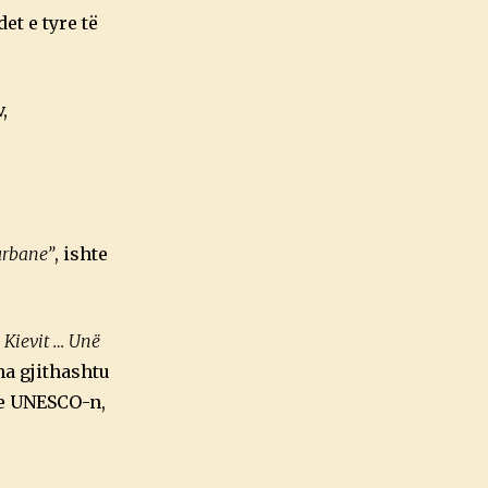
et e tyre të
,
 urbane”
, ishte
 Kievit … Unë
ha gjithashtu
he UNESCO-n,