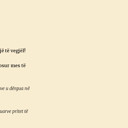
ë të vegjël!
gosur mes të
sve u dërgua në
arve pritet të