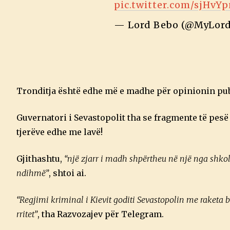
pic.twitter.com/sjHvY
— Lord Bebo (@MyLor
Tronditja është edhe më e madhe për opinionin publi
Guvernatori i Sevastopolit tha se fragmente të pesë
tjerëve edhe me lavë!
Gjithashtu,
“një zjarr i madh shpërtheu në një nga shkoll
ndihmë”
, shtoi ai.
“Regjimi kriminal i Kievit goditi Sevastopolin me raketa 
rritet”
, tha Razvozajev për Telegram.