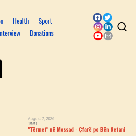
on
Health
Sport
Facebook
Twitter
Interview
Donations
Instagram
LinkedI
YouTube
Email
August 7, 2026
15:51
"Tërmet" në Mossad - Çfarë po Bën Netaniahu me Intelig