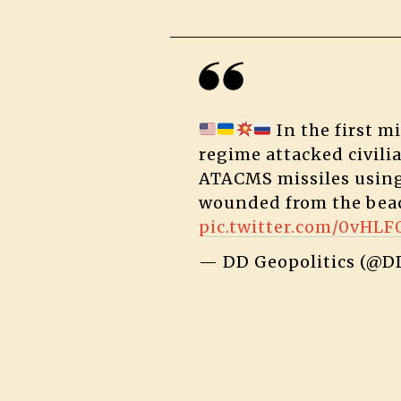
In the first m
regime attacked civili
ATACMS missiles using 
wounded from the beac
pic.twitter.com/0vHLF
— DD Geopolitics (@DD