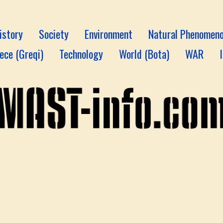
istory
Society
Environment
Natural Phenomen
ece (Greqi)
Technology
World (Bota)
WAR