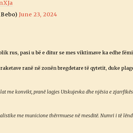
pnXJa
dBebo)
June 23, 2024
k rus, pasi u bë e ditur se mes viktimave ka edhe fëmij
 raketave ranë në zonën bregdetare të qytetit, duke pla
at ​​me konvikt, pranë lagjes Utskujevka dhe njësia e zjarrfikë
balistike me municione thërrmuese në mesditë. Numri i të lëndu