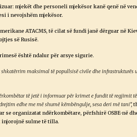
lizuar: mjekët dhe personeli mjekësor kanë qenë në vend
desi i nevojshëm mjekësor.
amerikane ATACMS, të cilat së fundi janë dërguar në Kiev
jtjes së Rusisë.
Krimesë është ndalur për arsye sigurie.
r shkatërrim maksimal të popullsisë civile dhe infrastrukturës
rkombëtar të jetë i informuar për krimet e fundit të regjimit të
ë drejtim edhe me më shumë këmbëngulje, sesa deri më tani”,
t
uar se organizatat ndërkombëtare, përfshirë OSBE-në d
jorojnë sulme të tilla.