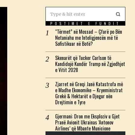
POSTIMET E FUNDIT
“Tërmet” në Mossad – Çfarë po Bën
Netaniahu me Inteligjencën më të
Sofistikuar në Botë?
Skenarët që Tucker Carlson të
Kandidojë Kundër Trump në Zgjedhjet
e Vitit 2028
Zjarret në Greqi Janë Katastrofa më
e Madhe Ekonomike – Kryeministrat
Grekë & Hektarët e Djegur nën
Drejtimin e Tyre
Gjermani: Dron me Eksploziv u Gjet
Pranë Avionit Ukrainas ‘Antonov
Airlines’ që Mbante Municione