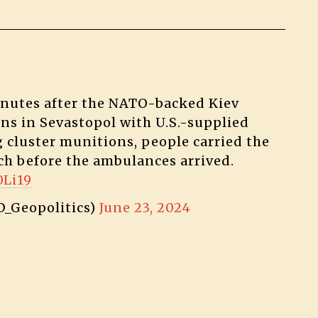
inutes after the NATO-backed Kiev
ans in Sevastopol with U.S.-supplied
cluster munitions, people carried the
h before the ambulances arrived.
0Li19
_Geopolitics)
June 23, 2024