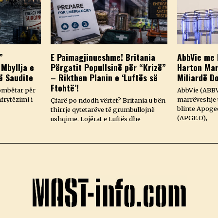
”
E Paimagjinueshme! Britania
AbbVie me 
 Mbyllja e
Përgatit Popullsinë për “Krizë”
Harton Mar
ë Saudite
– Rikthen Planin e ‘Luftës së
Miliardë D
Ftohtë’!
ombëtar për
AbbVie (ABBV
frytëzimi i
marrëveshje t
Çfarë po ndodh vërtet? Britania u bën
blinte Apoge
thirrje qytetarëve të grumbullojnë
(APGE.O),
ushqime. Lojërat e Luftës dhe