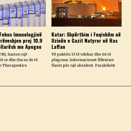
Fokus Imunologjinë
Katar: Shpërthim i Fuqishëm në
rëveshjen prej 10.9
Uzinën e Gazit Natyror në Ras
ollarësh me Apogee
Laffan
.N), harton një
Të paktën 13 të vdekur dhe 66 të
ë re dhe tha se do të
plagosur. Informacionet fillestare
e Therapeutics
flasin për një aksident. Paralelisht