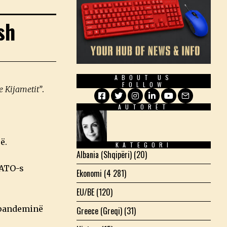
sh
ABOUT US
FOLLOW
e Kijametit”
.
AUTORËT
Facebook
Twitter
Instagram
LinkedIn
YouTube
Email
ë.
KATEGORI
Albania (Shqipëri)
(20)
NATO-s
Ekonomi
(4 281)
EU/BE
(120)
 pandeminë
Greece (Greqi)
(31)