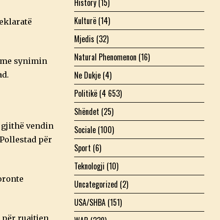
History
(15)
Kulturë
(14)
deklaratë
Mjedis
(32)
Natural Phenomenon
(16)
, me synimin
Ne Dukje
(4)
ad.
Politikë
(4 653)
Shëndet
(25)
 gjithë vendin
Sociale
(100)
 Pollestad për
Sport
(6)
Teknologji
(10)
oronte
Uncategorized
(2)
USA/SHBA
(151)
 për ruajtjen