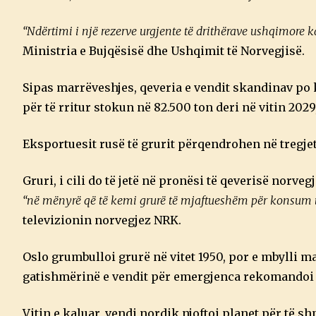
“Ndërtimi i një rezerve urgjente të drithërave ushqimore
Ministria e Bujqësisë dhe Ushqimit të Norvegjisë.
Sipas marrëveshjes, qeveria e vendit skandinav po
për të rritur stokun në 82.500 ton deri në vitin 202
Eksportuesit rusë të grurit përqendrohen në tregjet 
Gruri, i cili do të jetë në pronësi të qeverisë norv
“në mënyrë që të kemi grurë të mjaftueshëm për konsum tr
televizionin norvegjez NRK.
Oslo grumbulloi grurë në vitet 1950, por e mbylli m
gatishmërinë e vendit për emergjenca rekomandoi r
Vitin e kaluar, vendi nordik njoftoi planet për të 