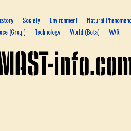
istory
Society
Environment
Natural Phenomen
ece (Greqi)
Technology
World (Bota)
WAR
August
18:15
Gjerm