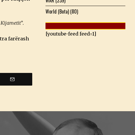
WAR
(239)
World (Bota)
(80)
 Kijametit”
.
[youtube-feed feed=1]
tra farërash