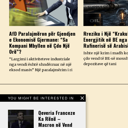
AfD Paralajmëron për Gjendjen
Rreziku i Një “Kraku
e Ekonomisë Gjermane: “Sa
Energjitik në BE nga
Kompani Mbyllen në Çdo Një
Rafinerisë së Arabis
Orë”?
Ishte një krim i madh k
çdo vend të BE-së mossh
“Largimi i aktiviteteve industriale
depozitave që tani
nga vendi është shndërruar në një
eksod masiv.” Një paralajmërim i ri
YOU MIGHT BE INTERESTED IN
Qeveria Franceze
Ka Rënë –
Macron në Vend