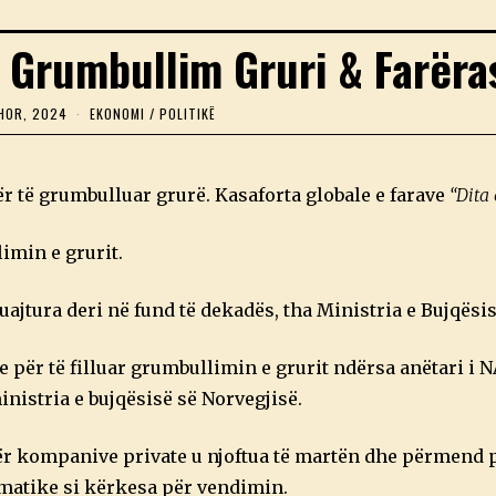
r Grumbullim Gruri & Farëra
HOR, 2024
2
EKONOMI
/
POLITIKË
7
Q
E
R
ër të grumbulluar grurë. Kasaforta globale e farave
“Dita 
S
H
O
imin e grurit.
R
,
2
uajtura deri në fund të dekadës, tha Ministria e Bujqësis
0
2
4
 për të filluar grumbullimin e grurit ndërsa anëtari i 
ministria e bujqësisë së Norvegjisë.
tër kompanive private u njoftua të martën dhe përmend
imatike si kërkesa për vendimin.