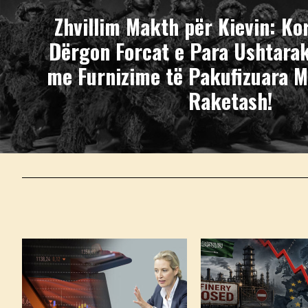
Zhvillim Makth për Kievin: Kor
Dërgon Forcat e Para Ushtara
me Furnizime të Pakufizuara M
Raketash!