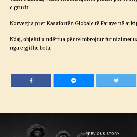
e grurit.
Norvegjia pret Kasafortën Globale të Farave në arki
Ndaj, objekti u ndërtua për të mbrojtur furnizimet 
nga e gjithë bota.
PREVIOUS STORY