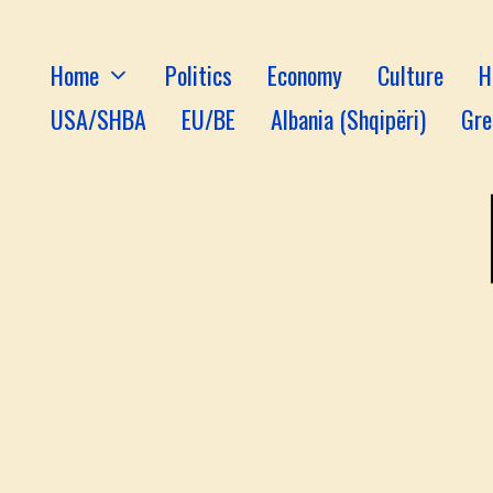
Home
Politics
Economy
Culture
H
USA/SHBA
EU/BE
Albania (Shqipëri)
Gre