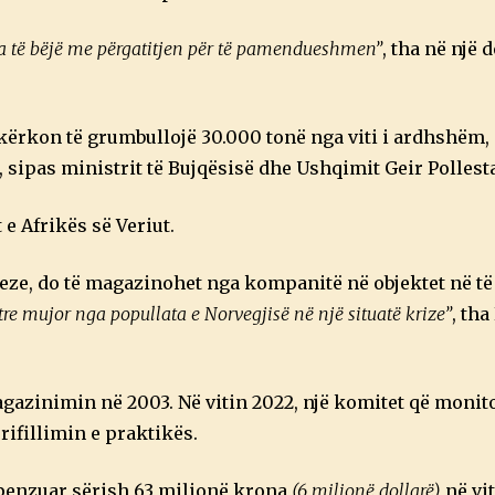
 ka të bëjë me përgatitjen për të pamendueshmen”
, tha në një 
 kërkon të grumbullojë 30.000 tonë nga viti i ardhshëm
9, sipas ministrit të Bujqësisë dhe Ushqimit Geir Pollest
e Afrikës së Veriut.
egjeze, do të magazinohet nga kompanitë në objektet në të
e mujor nga popullata e Norvegjisë në një situatë krize”
, tha
agazinimin në 2003. Në vitin 2022, një komitet që monit
ifillimin e praktikës.
shpenzuar sërish 63 milionë krona
(6 milionë dollarë)
në vit