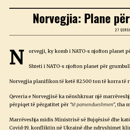
Norvegjia: Plane pë
27 QERS
N
orvegji, ky komb i NATO-s njofton planet p
Shteti i NATO-s njofton planet për grumbull
Norvegjia planifikon të ketë 82.500 ton të korra të r
Qeveria e Norvegjisë ka nënshkruar një marrëveshje
përpiqet të përgatitet për
“të pamendueshmen”
, tha 
Marrëveshja midis Ministrisë së Bujqësisë dhe ka
Covid-19, konfliktin në Ukrainë dhe ndryshimet kl