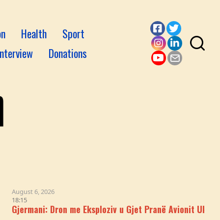
on
Health
Sport
Facebook
Twitter
Interview
Donations
Instagram
LinkedI
YouTube
Email
 6, 2026
ani: Dron me Eksploziv u Gjet Pranë Avionit Ukrainas 'Anto