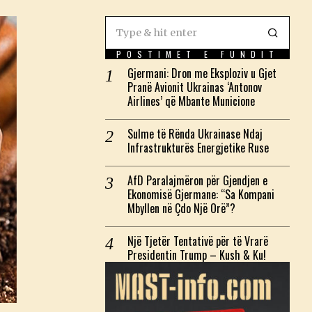
POSTIMET E FUNDIT
Gjermani: Dron me Eksploziv u Gjet
Pranë Avionit Ukrainas ‘Antonov
Airlines’ që Mbante Municione
Sulme të Rënda Ukrainase Ndaj
Infrastrukturës Energjetike Ruse
AfD Paralajmëron për Gjendjen e
Ekonomisë Gjermane: “Sa Kompani
Mbyllen në Çdo Një Orë”?
Një Tjetër Tentativë për të Vrarë
Presidentin Trump – Kush & Ku!