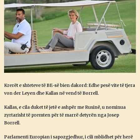
Krerët e shteteve të BE-së bien dakord: Edhe pesë vite të tjera
von der Leyen dhe Kallas në vend të Borrell.
Kallas, e cila duket të jetë e ashpër me Rusinë, u nominua
zyrtarisht të premten për të marrë detyrën nga Josep
Borrell.
Parlamenti Europian i sapozgjedhur, i cili mblidhet për herë