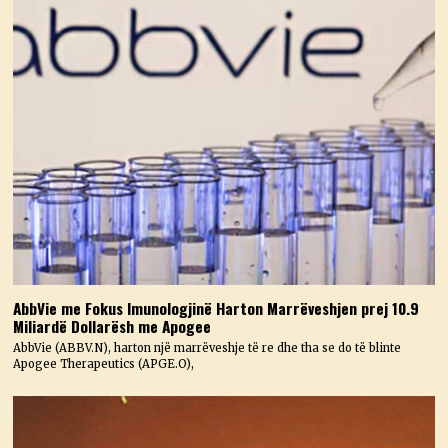
AbbVie me Fokus Imunologjinë Harton Marrëveshjen prej 10.9
Miliardë Dollarësh me Apogee
AbbVie (ABBV.N), harton një marrëveshje të re dhe tha se do të blinte
Apogee Therapeutics (APGE.O),