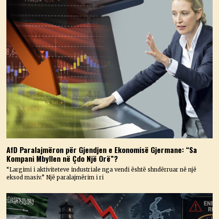
AfD Paralajmëron për Gjendjen e Ekonomisë Gjermane: “Sa
Kompani Mbyllen në Çdo Një Orë”?
“Largimi i aktiviteteve industriale nga vendi është shndërruar në një
eksod masiv.” Një paralajmërim i ri