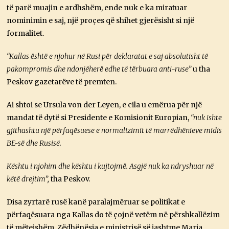
të parë muajin e ardhshëm, ende nuk e ka miratuar
nominimin e saj, një proçes që shihet gjerësisht si një
formalitet.
“Kallas është e njohur në Rusi për deklaratat e saj absolutisht të
pakompromis dhe ndonjëherë edhe të tërbuara anti-ruse”
u tha
Peskov gazetarëve të premten.
Ai shtoi se Ursula von der Leyen, e cila u emërua për një
mandat të dytë si Presidente e Komisionit Europian,
“nuk ishte
gjithashtu një përfaqësuese e normalizimit të marrëdhënieve midis
BE-së dhe Rusisë.
Kështu i njohim dhe kështu i kujtojmë. Asgjë nuk ka ndryshuar në
këtë drejtim”,
tha Peskov.
Disa zyrtarë rusë kanë paralajmëruar se politikat e
përfaqësuara nga Kallas do të çojnë vetëm në përshkallëzim
të mëtejshëm. Zëdhënësja e ministrisë së jashtme Maria