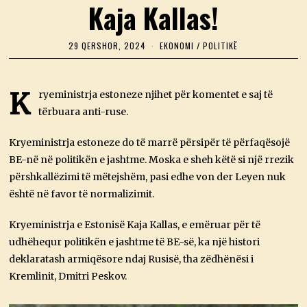
Kaja Kallas!
29 QERSHOR, 2024
EKONOMI
/
POLITIKË
K
ryeministrja estoneze njihet për komentet e saj të
tërbuara anti-ruse.
Kryeministrja estoneze do të marrë përsipër të përfaqësojë
BE-në në politikën e jashtme. Moska e sheh këtë si një rrezik
përshkallëzimi të mëtejshëm, pasi edhe von der Leyen nuk
është në favor të normalizimit.
Kryeministrja e Estonisë Kaja Kallas, e emëruar për të
udhëhequr politikën e jashtme të BE-së, ka një histori
deklaratash armiqësore ndaj Rusisë, tha zëdhënësi i
Kremlinit, Dmitri Peskov.