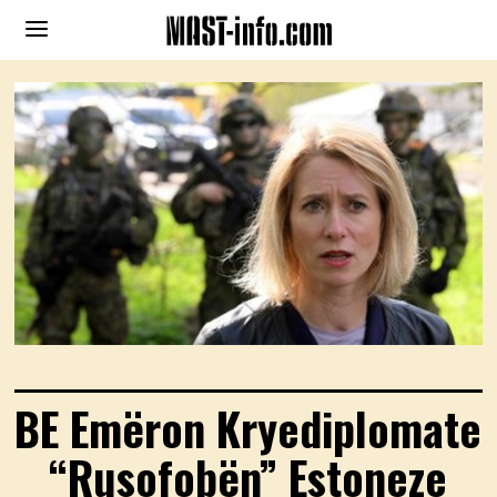
BE Emëron Kryediplomate
“Rusofobën” Estoneze