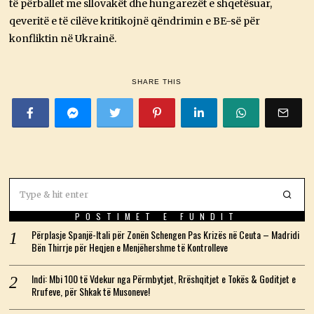
të përballet me sllovakët dhe hungarezët e shqetësuar,
qeveritë e të cilëve kritikojnë qëndrimin e BE-së për
konfliktin në Ukrainë.
SHARE THIS
POSTIMET E FUNDIT
Përplasje Spanjë-Itali për Zonën Schengen Pas Krizës në Ceuta – Madridi
Bën Thirrje për Heqjen e Menjëhershme të Kontrolleve
Indi: Mbi 100 të Vdekur nga Përmbytjet, Rrëshqitjet e Tokës & Goditjet e
Rrufeve, për Shkak të Musoneve!