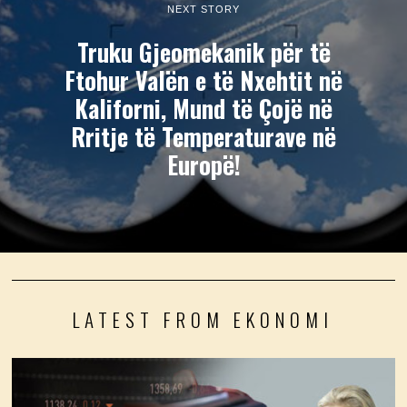
NEXT STORY
Truku Gjeomekanik për të
Ftohur Valën e të Nxehtit në
Kaliforni, Mund të Çojë në
Rritje të Temperaturave në
Europë!
LATEST FROM EKONOMI