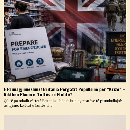
E Paimagjinueshme! Britania Përgatit Popullsinë për “Krizë” –
Rikthen Planin e ‘Luftës së Ftohtë’!
Çfarë po ndodh vërtet? Britania u bën thirrje qytetarëve të grumbullojnë
ushqime. Lojërat e Luftës dhe