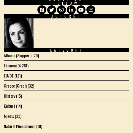
FOLLOW
AUTORËT
Facebook
Twitter
Instagram
LinkedIn
YouTube
Email
KATEGORI
Albania (Shqipëri)
(20)
Ekonomi
(4 281)
EU/BE
(121)
Greece (Greqi)
(32)
History
(15)
Kulturë
(14)
Mjedis
(33)
Natural Phenomenon
(18)