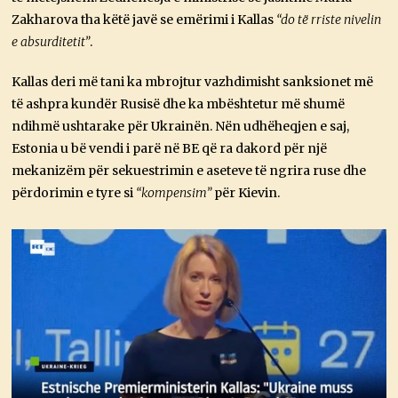
Zakharova tha këtë javë se emërimi i Kallas
“do të rriste nivelin
e absurditetit”
.
Kallas deri më tani ka mbrojtur vazhdimisht sanksionet më
të ashpra kundër Rusisë dhe ka mbështetur më shumë
ndihmë ushtarake për Ukrainën. Nën udhëheqjen e saj,
Estonia u bë vendi i parë në BE që ra dakord për një
mekanizëm për sekuestrimin e aseteve të ngrira ruse dhe
përdorimin e tyre si
“kompensim”
për Kievin.