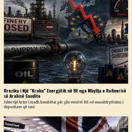
Rreziku i Një “Kraku” Energjitik në BE nga Mbyllja e Rafinerisë
së Arabisë Saudite
Ishte një krim i madh kombëtar për çdo vend të BE-së mosshfrytëzimi i
depozitave që tani