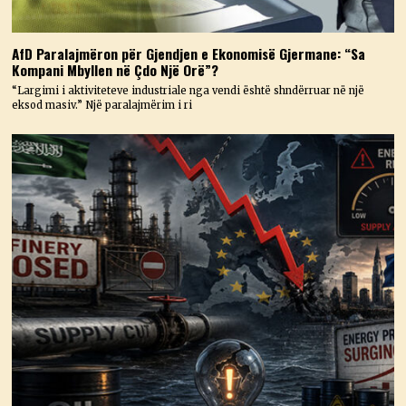
AfD Paralajmëron për Gjendjen e Ekonomisë Gjermane: “Sa
Kompani Mbyllen në Çdo Një Orë”?
“Largimi i aktiviteteve industriale nga vendi është shndërruar në një
eksod masiv.” Një paralajmërim i ri