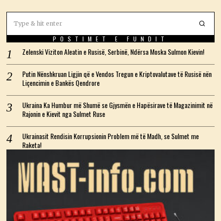
POSTIMET E FUNDIT
Zelenski Viziton Aleatin e Rusisë, Serbinë, Ndërsa Moska Sulmon Kievin!
Putin Nënshkruan Ligjin që e Vendos Tregun e Kriptovalutave të Rusisë nën
Liçencimin e Bankës Qendrore
Ukraina Ka Humbur më Shumë se Gjysmën e Hapësirave të Magazinimit në
Rajonin e Kievit nga Sulmet Ruse
Ukrainasit Rendisin Korrupsionin Problem më të Madh, se Sulmet me
Raketa!