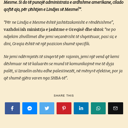
Mesme. Si do të punojë administrata e ardhshme amerikane, cilado
qoftë ajo, për çështjen e Lindjes së Mesme?”
.
“Për ne Lindja e Mesme është jashtëzakonisht e rëndësishme”
,
vazhdoi ish ministrja e jashtme e Greqisë dhe shtoi:
“ne po
ndjekim zhvillimet dhe jemi veçanërisht të shqetësuar, pasi siç e
dini, Greqia është në një pozicion shumë specifik.
Ne jemi ndërmjetës të sinqertë për rajonin, jemi një vend që kemi
dëshmuar në të kaluarën se mund të komunikojmë me të dyja
palët, si Izraelin ashtu edhe palestinezët, në mënyrë efektive, por ja
që shumë gjëra varen nga SHBA-të”
.
SHARE THIS