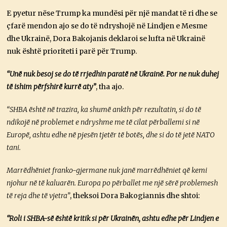
E pyetur nëse Trump ka mundësi për një mandat të ri dhe se
çfarë mendon ajo se do të ndryshojë në Lindjen e Mesme
dhe Ukrainë, Dora Bakojanis deklaroi se lufta në Ukrainë
nuk është prioriteti i parë për Trump.
“Unë nuk besoj se do të rrjedhin paratë në Ukrainë. Por ne nuk duhej
të ishim përfshirë kurrë aty”
, tha ajo.
“SHBA është në trazira, ka shumë ankth për rezultatin, si do të
ndikojë në problemet e ndryshme me të cilat përballemi si në
Europë, ashtu edhe në pjesën tjetër të botës, dhe si do të jetë NATO
tani.
Marrëdhëniet franko-gjermane nuk janë marrëdhëniet që kemi
njohur në të kaluarën. Europa po përballet me një sërë problemesh
të reja dhe të vjetra”
, theksoi Dora Bakogiannis dhe shtoi:
“Roli i SHBA-së është kritik si për Ukrainën, ashtu edhe për Lindjen e