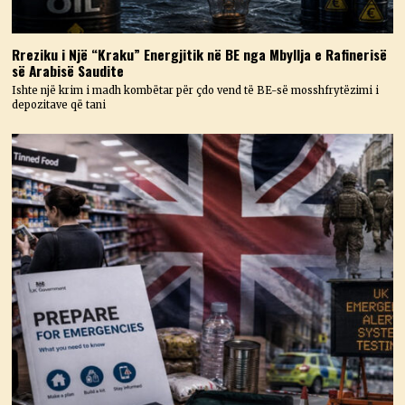
Rreziku i Një “Kraku” Energjitik në BE nga Mbyllja e Rafinerisë
së Arabisë Saudite
Ishte një krim i madh kombëtar për çdo vend të BE-së mosshfrytëzimi i
depozitave që tani