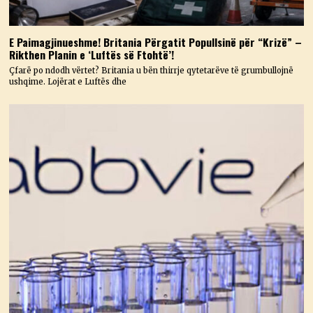
E Paimagjinueshme! Britania Përgatit Popullsinë për “Krizë” –
Rikthen Planin e ‘Luftës së Ftohtë’!
Çfarë po ndodh vërtet? Britania u bën thirrje qytetarëve të grumbullojnë
ushqime. Lojërat e Luftës dhe