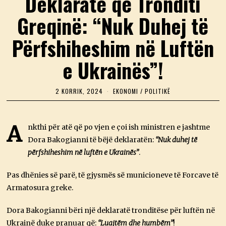
Deklaratë që Tronditi
Greqinë: “Nuk Duhej të
Përfshiheshim në Luftën
e Ukrainës”!
2 KORRIK, 2024
2
EKONOMI
/
POLITIKË
K
O
R
R
A
nkthi për atë që po vjen e çoi ish ministren e jashtme
I
Dora Bakogianni të bëjë deklaratën:
K
“Nuk duhej të
,
përfshiheshim në luftën e Ukrainës”
.
2
0
2
Pas dhënies së parë, të gjysmës së municioneve të Forcave të
4
Armatosura greke.
Dora Bakogianni bëri një deklaratë tronditëse për luftën në
Ukrainë duke pranuar që:
“Luajtëm dhe humbëm”
!