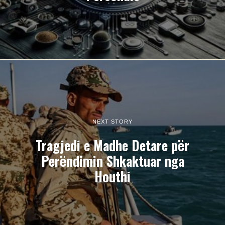
NEXT STORY
Tragjedi e Madhe Detare për
Perëndimin Shkaktuar nga
Houthi