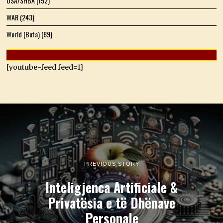
USA/SHBA
(152)
WAR
(243)
World (Bota)
(89)
[youtube-feed feed=1]
PREVIOUS STORY
Inteligjenca Artificiale &
Privatësia e të Dhënave
Personale