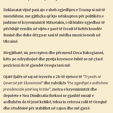
Deklaratat vijnë pasi ajo e sheh zgjedhjen e Trump si më të
mundshme, me gjithçka që kjo nënkupton për politikën e
jashtme të kryeministrit Mitsotakis, i cili kishte zgjedhur të
përfshijë vendin në vijën e parë të fronit të luftës kundër
Rusisë dhe duke dërguar sasi të mëdha municionesh në
Ukrainë.
Megjithatë, siç percepton dhe përmend Dora Bakogianni,
këto po ndryshojnë dhe pyetja kryesore është se në çfarë
pozicioni do të gjendet Greqia tani më.
Gjatë fjalës së saj në tryezën e 28-të vjetore të
“Tryezës së
Qeverisë për Ekonominë”
dhe rubrikës
“Pse zgjedhjet e ardhshme
presidenciale janë kaq kritike”
, motra e kryeministrit dhe
deputete e Nea Dimikratia theksoi se gjashtë muajt e
ardhshëm do të jenë kritikë, teksa iu referua rolit të Greqisë
dhe rëndësisë për stabilitet në rajon dhe më gjerë.