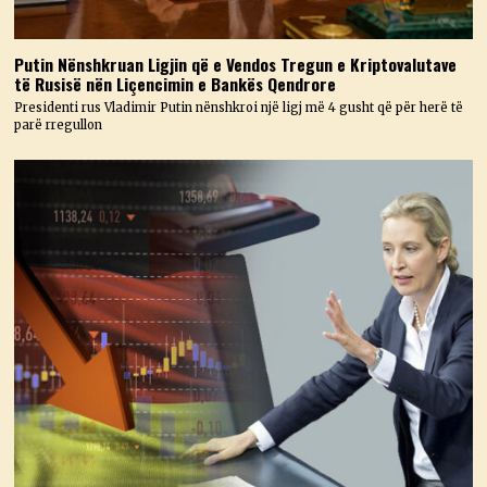
Putin Nënshkruan Ligjin që e Vendos Tregun e Kriptovalutave
të Rusisë nën Liçencimin e Bankës Qendrore
Presidenti rus Vladimir Putin nënshkroi një ligj më 4 gusht që për herë të
parë rregullon