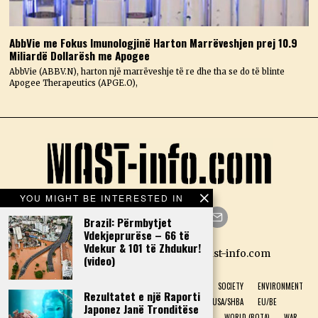
AbbVie me Fokus Imunologjinë Harton Marrëveshjen prej 10.9
Miliardë Dollarësh me Apogee
AbbVie (ABBV.N), harton një marrëveshje të re dhe tha se do të blinte
Apogee Therapeutics (APGE.O),
YOU MIGHT BE INTERESTED IN
Brazil: Përmbytjet
Vdekjeprurëse – 66 të
Facebook
Twitter
Instagram
LinkedIn
YouTube
Email
Vdekur & 101 të Zhdukur!
Designed by N.D. — Copyright Mast-info.com
(video)
HOME
POLITICS
ECONOMY
CULTURE
HISTORY
SOCIETY
ENVIRONMENT
Rezultatet e një Raporti
NATURAL PHENOMENON
HEALTH
SPORT
USA/SHBA
EU/BE
Japonez Janë Tronditëse
ALBANIA (SHQIPËRI)
GREECE (GREQI)
TECHNOLOGY
WORLD (BOTA)
WAR