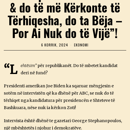
& do të më Kërkonte të
Tërhiqesha, do ta Bëja –
Por Ai Nuk do të Vijë”!
6 KORRIK, 2024
6
EKONOMI
K
O
R
R
“L
ehtësim”
për republikanët. Do të mbetet kandidat
I
deri në fund?
K
,
2
Presidenti amerikan Joe Biden ka sqaruar mëngjesin e
0
2
sotëm në intervistën që ka dhënë për ABC, se nuk do të
4
tërhiqet nga kandidatura për presidencën e Shteteve të
Bashkuara, nëse nuk ia kërkon Zoti!
Intervista është dhënë te gazetari George Stephanopoulos,
një mbështetës i njohur i demokratëve.