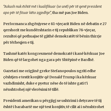
“Askush nuk është më i kualifikuar (se unë) për të qenë president
apo për të fituar këto zgjedhje”,
tha më pas Joe Biden.
Performanca zhgënjyese e 81-vjeçarit Biden në debatin e 27
qershorit me kundërshtarin e tij republikan 78-vjeçar,
rezultoi që pothuajse të gjithë demokratët të bënin thirrje
për tërheqjen e tij.
Tashmë katër kongresmenë demokratë i kanë kërkuar Joe
Biden që të largohet nga gara për Shtëpinë e Bardhë.
Gazetari me origjinë greke Stefanopoulos ngriti edhe
çështjen e testit konjitiv që Donald Trump i ka kërkuar
vazhdimisht, duke e pyetur nëse do të ishte gati t’i
nënshtrohej një vlerësimi të tillë.
Presidenti amerikan u përgjigj se ushtrimi i detyrave të tij
është i barabartë me një test konjitiv, të cilit ai i nënshtrohet