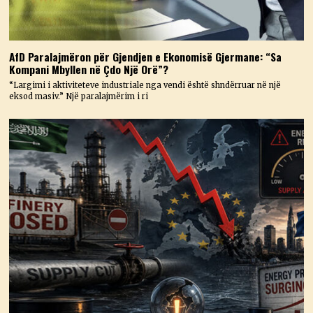
AfD Paralajmëron për Gjendjen e Ekonomisë Gjermane: “Sa
Kompani Mbyllen në Çdo Një Orë”?
“Largimi i aktiviteteve industriale nga vendi është shndërruar në një
eksod masiv.” Një paralajmërim i ri