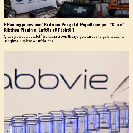
E Paimagjinueshme! Britania Përgatit Popullsinë për “Krizë” –
Rikthen Planin e ‘Luftës së Ftohtë’!
Çfarë po ndodh vërtet? Britania u bën thirrje qytetarëve të grumbullojnë
ushqime. Lojërat e Luftës dhe