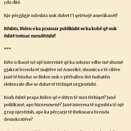
çdo ditë.
Kjo përgjigje ndoshta nuk duhet t’i qetësojë amerikanët!
Kështu, Biden e ka pranuar publikisht se ka kohë që nuk
është testuar mendërisht!
***
Këto u thanë në një intervistë që ka ndezur edhe më shumë
gjakrat brenda të majtëve në Amerikë, shumica e të cilëve
janë të bindur se Biden nuk e përballon dot fushatën
elektorale dhe se duhet të tërhiqet urgjentisht.
Kush është prapa Biden që e shtyn të mos tërhiqet? Janë
politikanë, apo biznesmenë? Janë interesa të ngushta të një
grup njerëzish, apo ka përçarje të theksuara brenda
demokratëve?