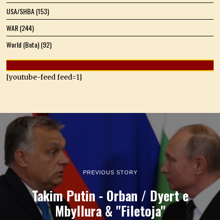
USA/SHBA
(153)
WAR
(244)
World (Bota)
(92)
[youtube-feed feed=1]
PREVIOUS STORY
Takim Putin - Orban / Dyert e
Mbyllura & "Filetoja"