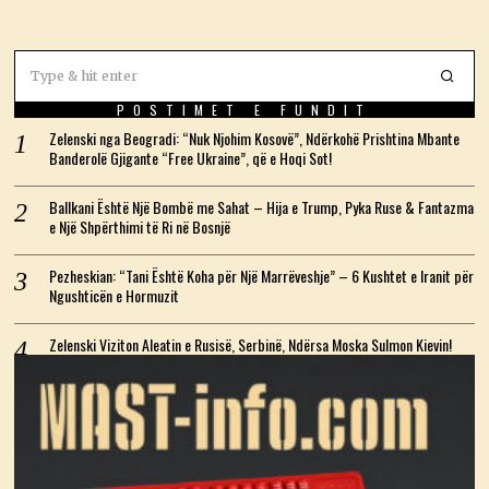
POSTIMET E FUNDIT
Zelenski nga Beogradi: “Nuk Njohim Kosovë”, Ndërkohë Prishtina Mbante
Banderolë Gjigante “Free Ukraine”, që e Hoqi Sot!
Ballkani Është Një Bombë me Sahat – Hija e Trump, Pyka Ruse & Fantazma
e Një Shpërthimi të Ri në Bosnjë
Pezheskian: “Tani Është Koha për Një Marrëveshje” – 6 Kushtet e Iranit për
Ngushticën e Hormuzit
Zelenski Viziton Aleatin e Rusisë, Serbinë, Ndërsa Moska Sulmon Kievin!