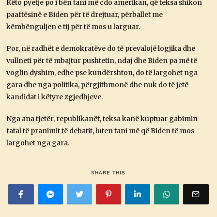
Këto pyetje po i bën tani më çdo amerikan, që teksa shikon
paaftësinë e Biden për të drejtuar, përballet me
këmbënguljen e tij për të mos u larguar.
Por, në radhët e demokratëve do të prevalojë logjika dhe
vullneti për të mbajtur pushtetin, ndaj dhe Biden pa më të
voglin dyshim, edhe pse kundërshton, do të largohet nga
gara dhe nga politika, përgjithmonë dhe nuk do të jetë
kandidat i këtyre zgjedhjeve.
Nga ana tjetër, republikanët, teksa kanë kuptuar gabimin
fatal të pranimit të debatit, luten tani më që Biden të mos
largohet nga gara.
SHARE THIS