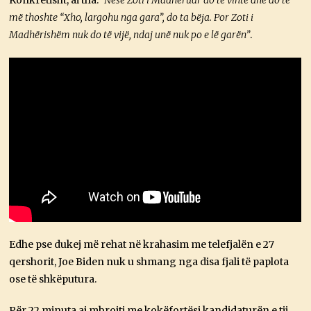
Konkretisht, ai tha:
“Nëse Zoti i Madhëruar do të vinte dhe do të
më thoshte “Xho, largohu nga gara”, do ta bëja. Por Zoti i
Madhërishëm nuk do të vijë, ndaj unë nuk po e lë garën”
.
Edhe pse dukej më rehat në krahasim me telefjalën e 27
qershorit, Joe Biden nuk u shmang nga disa fjali të paplota
ose të shkëputura.
Për 22 minuta ai mbrojti me kokëfortësi kandidaturën e tij