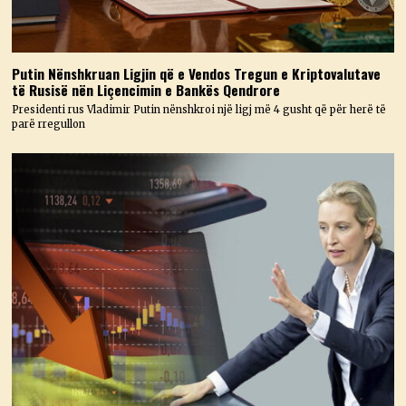
Putin Nënshkruan Ligjin që e Vendos Tregun e Kriptovalutave
të Rusisë nën Liçencimin e Bankës Qendrore
Presidenti rus Vladimir Putin nënshkroi një ligj më 4 gusht që për herë të
parë rregullon