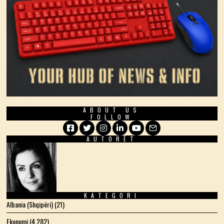
ABOUT US
FOLLOW
AUTORËT
Facebook
Twitter
Instagram
LinkedIn
YouTube
Email
KATEGORI
Albania (Shqipëri)
(21)
Ekonomi
(4 282)