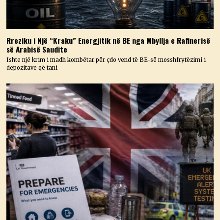
Rreziku i Një “Kraku” Energjitik në BE nga Mbyllja e Rafinerisë
së Arabisë Saudite
Ishte një krim i madh kombëtar për çdo vend të BE-së mosshfrytëzimi i
depozitave që tani