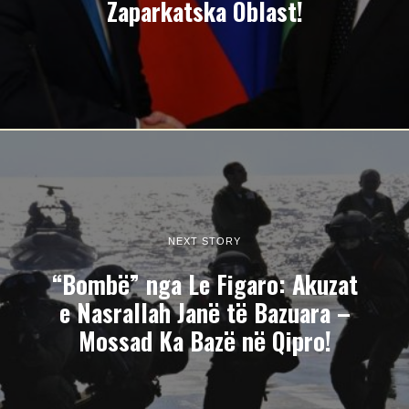
Zaparkatska Oblast!
NEXT STORY
“Bombë” nga Le Figaro: Akuzat
e Nasrallah Janë të Bazuara –
Mossad Ka Bazë në Qipro!