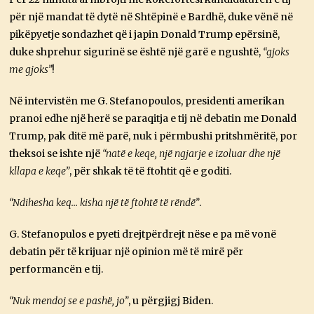
për një mandat të dytë në Shtëpinë e Bardhë, duke vënë në
pikëpyetje sondazhet që i japin Donald Trump epërsinë,
duke shprehur sigurinë se është një garë e ngushtë,
“gjoks
me gjoks”
!
Në intervistën me G. Stefanopoulos, presidenti amerikan
pranoi edhe një herë se paraqitja e tij në debatin me Donald
Trump, pak ditë më parë, nuk i përmbushi pritshmëritë, por
theksoi se ishte një
“natë e keqe, një ngjarje e izoluar dhe një
kllapa e keqe”
, për shkak të të ftohtit që e goditi.
“Ndihesha keq… kisha një të ftohtë të rëndë”
.
G. Stefanopulos e pyeti drejtpërdrejt nëse e pa më vonë
debatin për të krijuar një opinion më të mirë për
performancën e tij.
“Nuk mendoj se e pashë, jo”
, u përgjigj Biden.