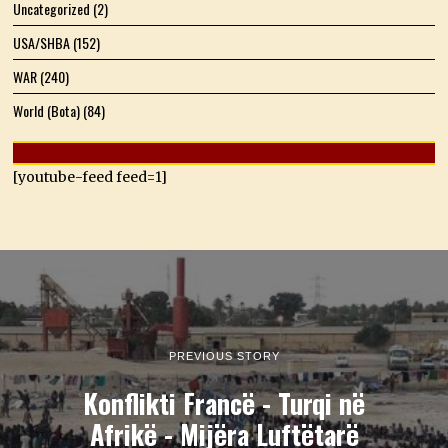
Uncategorized
(2)
USA/SHBA
(152)
WAR
(240)
World (Bota)
(84)
[youtube-feed feed=1]
PREVIOUS STORY
Konflikti Francë - Turqi në
Afrikë - Mijëra Luftëtarë