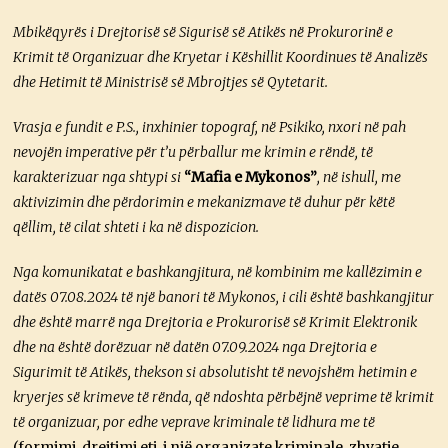
Mbikëqyrës i Drejtorisë së Sigurisë së Atikës në Prokurorinë e
Krimit të Organizuar dhe Kryetar i Këshillit Koordinues të Analizës
dhe Hetimit të Ministrisë së Mbrojtjes së Qytetarit.
Vrasja e fundit e P.S., inxhinier topograf, në Psikiko, nxori në pah
nevojën imperative për t’u përballur me krimin e rëndë, të
karakterizuar nga shtypi si
“Mafia e Mykonos”
, në ishull, me
aktivizimin dhe përdorimin e mekanizmave të duhur për këtë
qëllim, të cilat shteti i ka në dispozicion.
Nga komunikatat e bashkangjitura, në kombinim me kallëzimin e
datës 07.08.2024 të një banori të Mykonos, i cili është bashkangjitur
dhe është marrë nga Drejtoria e Prokurorisë së Krimit Elektronik
dhe na është dorëzuar në datën 07.09.2024 nga Drejtoria e
Sigurimit të Atikës, thekson si absolutisht të nevojshëm hetimin e
kryerjes së krimeve të rënda, që ndoshta përbëjnë veprime të krimit
të organizuar, por edhe veprave kriminale të lidhura me të
(formimi, drejtimi etj. i një organizate kriminale, zhvatje