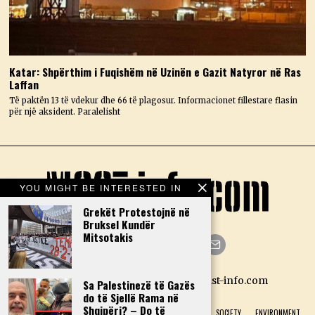
Katar: Shpërthim i Fuqishëm në Uzinën e Gazit Natyror në Ras
Laffan
Të paktën 13 të vdekur dhe 66 të plagosur. Informacionet fillestare flasin
për një aksident. Paralelisht
YOU MIGHT BE INTERESTED IN
Grekët Protestojnë në
Bruksel Kundër
Mitsotakis
Facebook
Twitter
Instagram
LinkedIn
YouTube
Email
Designed by N.D. — Copyright Mast-info.com
Sa Palestinezë të Gazës
do të Sjellë Rama në
Shqipëri? – Do të
HOME
POLITICS
ECONOMY
CULTURE
HISTORY
SOCIETY
ENVIRONMENT