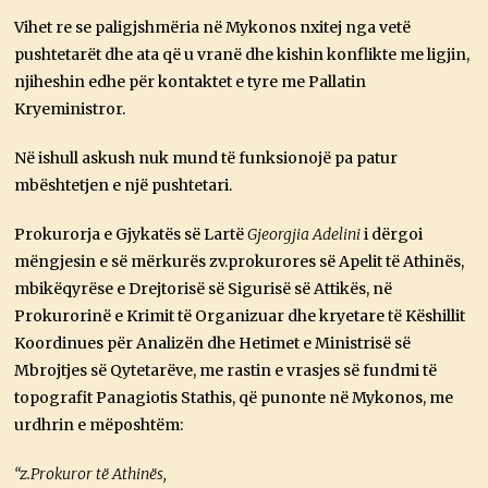
Vihet re se paligjshmëria në Mykonos nxitej nga vetë
pushtetarët dhe ata që u vranë dhe kishin konflikte me ligjin,
njiheshin edhe për kontaktet e tyre me Pallatin
Kryeministror.
Në ishull askush nuk mund të funksionojë pa patur
mbështetjen e një pushtetari.
Prokurorja e Gjykatës së Lartë
Gjeorgjia Adelini
i dërgoi
mëngjesin e së mërkurës zv.prokurores së Apelit të Athinës,
mbikëqyrëse e Drejtorisë së Sigurisë së Attikës, në
Prokurorinë e Krimit të Organizuar dhe kryetare të Këshillit
Koordinues për Analizën dhe Hetimet e Ministrisë së
Mbrojtjes së Qytetarëve, me rastin e vrasjes së fundmi të
topografit Panagiotis Stathis, që punonte në Mykonos, me
urdhrin e mëposhtëm:
“z.Prokuror të Athinës,