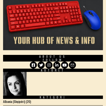
ABOUT US
FOLLOW
AUTORËT
Facebook
Twitter
Instagram
LinkedIn
YouTube
Email
KATEGORI
Albania (Shqipëri)
(20)