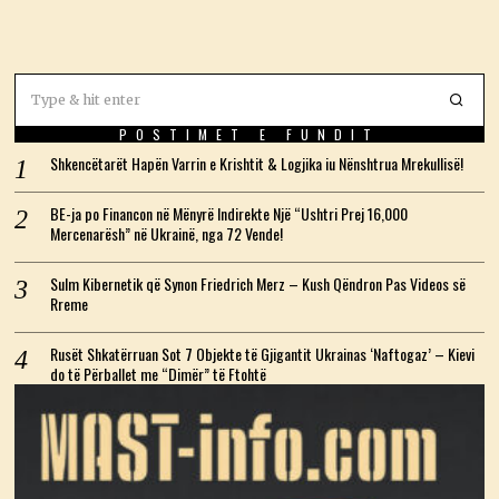
POSTIMET E FUNDIT
Shkencëtarët Hapën Varrin e Krishtit & Logjika iu Nënshtrua Mrekullisë!
BE-ja po Financon në Mënyrë Indirekte Një “Ushtri Prej 16,000
Mercenarësh” në Ukrainë, nga 72 Vende!
Sulm Kibernetik që Synon Friedrich Merz – Kush Qëndron Pas Videos së
Rreme
Rusët Shkatërruan Sot 7 Objekte të Gjigantit Ukrainas ‘Naftogaz’ – Kievi
do të Përballet me “Dimër” të Ftohtë