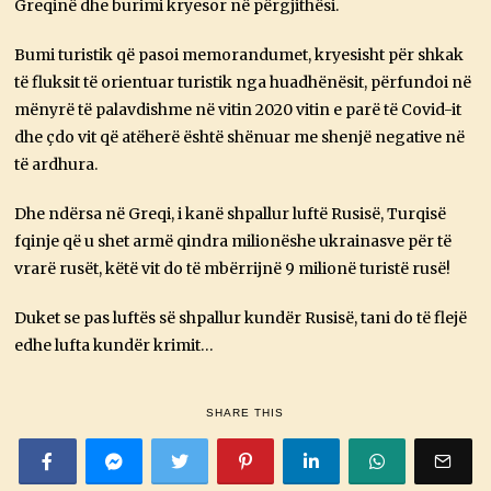
Greqinë dhe burimi kryesor në përgjithësi.
Bumi turistik që pasoi memorandumet, kryesisht për shkak
të fluksit të orientuar turistik nga huadhënësit, përfundoi në
mënyrë të palavdishme në vitin 2020 vitin e parë të Covid-it
dhe çdo vit që atëherë është shënuar me shenjë negative në
të ardhura.
Dhe ndërsa në Greqi, i kanë shpallur luftë Rusisë, Turqisë
fqinje që u shet armë qindra milionëshe ukrainasve për të
vrarë rusët, këtë vit do të mbërrijnë 9 milionë turistë rusë!
Duket se pas luftës së shpallur kundër Rusisë, tani do të flejë
edhe lufta kundër krimit…
SHARE THIS