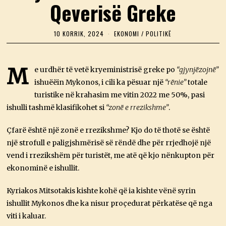
Qeverisë Greke
10 KORRIK, 2024
1
EKONOMI
/
POLITIKË
0
K
O
R
M
e urdhër të vetë kryeministrisë greke po
“gjynjëzojnë”
R
ishuëëin Mykonos, i cili ka pësuar një
I
“rënie”
totale
K
turistike në krahasim me vitin 2022 me 50%, pasi
,
2
ishulli tashmë klasifikohet si
“zonë e rrezikshme”
.
0
2
Çfarë është një zonë e rrezikshme? Kjo do të thotë se është
4
një strofull e paligjshmërisë së rëndë dhe për rrjedhojë një
vend i rrezikshëm për turistët, me atë që kjo nënkupton për
ekonominë e ishullit.
Kyriakos Mitsotakis kishte kohë që ia kishte vënë syrin
ishullit Mykonos dhe ka nisur proçedurat përkatëse që nga
viti i kaluar.