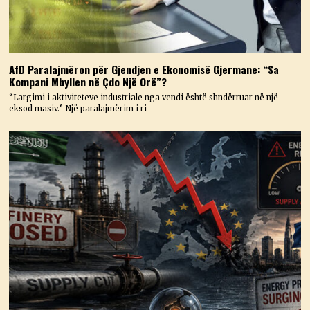
AfD Paralajmëron për Gjendjen e Ekonomisë Gjermane: “Sa
Kompani Mbyllen në Çdo Një Orë”?
“Largimi i aktiviteteve industriale nga vendi është shndërruar në një
eksod masiv.” Një paralajmërim i ri