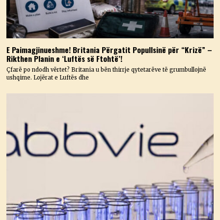
E Paimagjinueshme! Britania Përgatit Popullsinë për “Krizë” –
Rikthen Planin e ‘Luftës së Ftohtë’!
Çfarë po ndodh vërtet? Britania u bën thirrje qytetarëve të grumbullojnë
ushqime. Lojërat e Luftës dhe