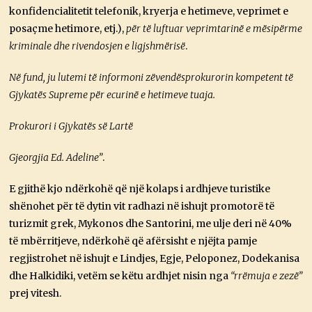
konfidencialitetit telefonik, kryerja e hetimeve, veprimet e
posaçme hetimore, etj.),
për të luftuar veprimtarinë e mësipërme
kriminale dhe rivendosjen e ligjshmërisë
.
Në fund, ju lutemi të informoni zëvendësprokurorin kompetent të
Gjykatës Supreme për ecurinë e hetimeve tuaja.
Prokurori i Gjykatës së Lartë
Gjeorgjia Ed. Adeline”
.
E gjithë kjo ndërkohë që një kolaps i ardhjeve turistike
shënohet për të dytin vit radhazi në ishujt promotorë të
turizmit grek, Mykonos dhe Santorini, me ulje deri në 40%
të mbërritjeve, ndërkohë që afërsisht e njëjta pamje
regjistrohet në ishujt e Lindjes, Egje, Peloponez, Dodekanisa
dhe Halkidiki, vetëm se këtu ardhjet nisin nga
“rrëmuja e zezë”
prej vitesh.