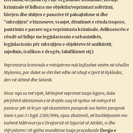
kriminale të lidhura me objektin/veprimtari ndërtimi,
blerjen dhe shitjen e pasurive të paluajtshme si dhe
“mbrojtjen” e bizneseve, vrasjet, dëmtimet e rënda trupore,
pastrimin e parave nga veprimtaria kriminale, delikuencën e
rëndë në lidhje me legjislacionin e urbanistikës,
legjislacionin për mbrojtjen e objekteve të antikitetit,
mjedisin, trafikun e drogës, falsifikimet etj.)
.
Veprimtaria kriminale e mësipërme nuk kufizohet vetëm në ishullin
Mykonos, por duket se shtrihet edhe në ishujt e tjerë të Kyklades,
deri në Athinë dhe Selanik.
Nisur nga sa më sipër, kërkojmë veprimet tuaja ligjore, duke
përfshirë aktivizimin e të drejtës suaj të njohur në mënyrë të
pavarur për të kryer një ekzaminim paraprak ose hetim paraprak
(neni 4 par.3 i ligjit 2265/1994, sipas zbatimit)
,
në bashkëpunim me
tashmë Ndërmarrja e Drejtorisë së Sigurisë së Attikës, si dhe
shfrytëzimi i të gjitha mundësive tuaja proçedurale
(heqja e