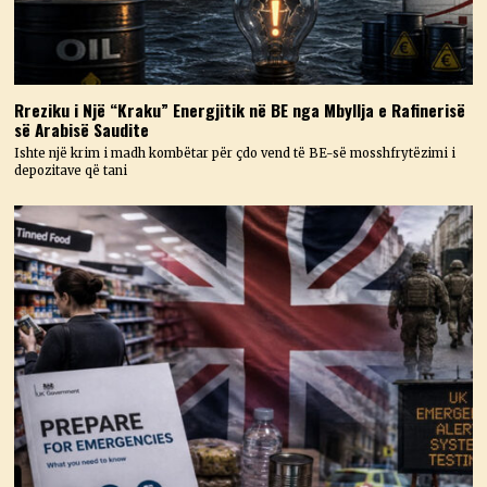
Rreziku i Një “Kraku” Energjitik në BE nga Mbyllja e Rafinerisë
së Arabisë Saudite
Ishte një krim i madh kombëtar për çdo vend të BE-së mosshfrytëzimi i
depozitave që tani