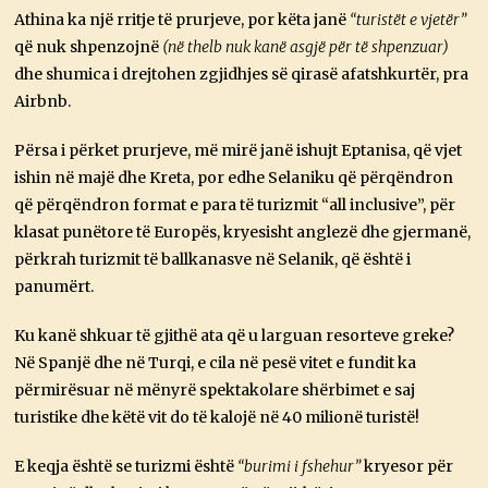
Athina ka një rritje të prurjeve, por këta janë
“turistët e vjetër”
që nuk shpenzojnë
(në thelb nuk kanë asgjë për të shpenzuar)
dhe shumica i drejtohen zgjidhjes së qirasë afatshkurtër, pra
Airbnb.
Përsa i përket prurjeve, më mirë janë ishujt Eptanisa, që vjet
ishin në majë dhe Kreta, por edhe Selaniku që përqëndron
që përqëndron format e para të turizmit “all inclusive”, për
klasat punëtore të Europës, kryesisht anglezë dhe gjermanë,
përkrah turizmit të ballkanasve në Selanik, që është i
panumërt.
Ku kanë shkuar të gjithë ata që u larguan resorteve greke?
Në Spanjë dhe në Turqi, e cila në pesë vitet e fundit ka
përmirësuar në mënyrë spektakolare shërbimet e saj
turistike dhe këtë vit do të kalojë në 40 milionë turistë!
E keqja është se turizmi është
“burimi i fshehur”
kryesor për