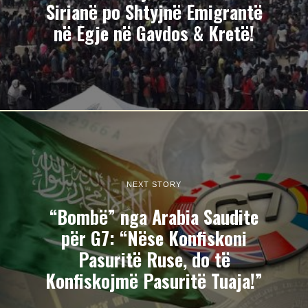
Sirianë po Shtyjnë Emigrantë
në Egje në Gavdos & Kretë!
NEXT STORY
“Bombë” nga Arabia Saudite
për G7: “Nëse Konfiskoni
Pasuritë Ruse, do të
Konfiskojmë Pasuritë Tuaja!”