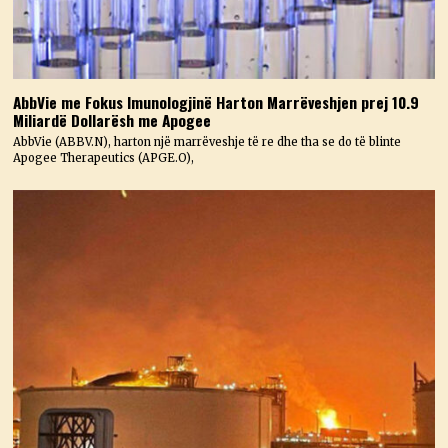
AbbVie me Fokus Imunologjinë Harton Marrëveshjen prej 10.9
Miliardë Dollarësh me Apogee
AbbVie (ABBV.N), harton një marrëveshje të re dhe tha se do të blinte
Apogee Therapeutics (APGE.O),