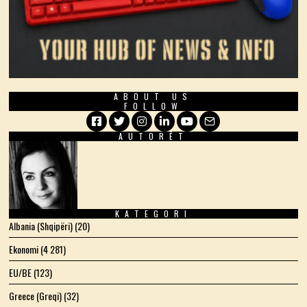
ABOUT US
FOLLOW
AUTORËT
Facebook
Twitter
Instagram
LinkedIn
YouTube
Email
KATEGORI
Albania (Shqipëri)
(20)
Ekonomi
(4 281)
EU/BE
(123)
Greece (Greqi)
(32)