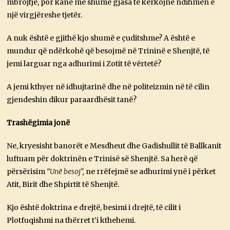
mbrojtje, por kanë më shumë gjasa të kërkojnë ndihmën e
një virgjëreshe tjetër.
A nuk është e gjithë kjo shumë e çuditshme? A është e
mundur që ndërkohë që besojmë në Trininë e Shenjtë, të
jemi larguar nga adhurimi i Zotit të vërtetë?
A jemi kthyer në idhujtarinë dhe në politeizmin në të cilin
gjendeshin dikur paraardhësit tanë?
Trashëgimia jonë
Ne, kryesisht banorët e Mesdheut dhe Gadishullit të Ballkanit
luftuam për doktrinën e Trinisë së Shenjtë. Sa herë që
përsërisim
“Unë besoj”,
ne rrëfejmë se adhurimi ynë i përket
Atit, Birit dhe Shpirtit të Shenjtë.
Kjo është doktrina e drejtë, besimi i drejtë, të cilit i
Plotfuqishmi na thërret t’i kthehemi.