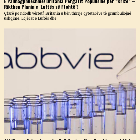
E Paimagjinueshme! Britania Përgatit Popullsinë për “Krizë” –
Rikthen Planin e ‘Luftës së Ftohtë’!
Çfarë po ndodh vërtet? Britania u bën thirrje qytetarëve të grumbullojnë
ushqime. Lojërat e Luftës dhe