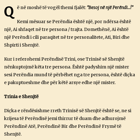
O
R
Q
ë në moshë të vogël themi fjalët:
“Besoj në një Perëndi…!”
R
I
K
Kemi mësuar se Perëndia është një, por ndërsa është
,
një, Ai shfaqet në tre persona / trajta. Domethënë, Ai është
2
0
një Perëndi i cili paraqitet në tre personalitete, Ati, Biri dhe
2
Shpirti i Shenjtë.
4
Kur i referohemi Perëndisë Trini, ose Trinisë së Shenjtë
nënkuptojmë këta tre persona. Është padyshim një mister
sesi Perëndia mund të përbëhet nga tre persona, është diçka
e pakuptueshme dhe për këtë arsye edhe një mister.
Trinia e Shenjtë
Diçka e rëndësishme rreth Trinisë së Shenjtë është se, ne si
krijesa të Perëndisë jemi thirrur të duam dhe adhurojmë
Perëndinë Atë, Perëndinë Bir dhe Perëndinë Frymë të
Shenjtë.