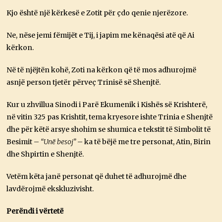
Kjo është një kërkesë e Zotit për çdo qenie njerëzore.
Ne, nëse jemi fëmijët e Tij, i japim me kënaqësi atë që Ai
kërkon.
Në të njëjtën kohë, Zoti na kërkon që të mos adhurojmë
asnjë person tjetër përveç Trinisë së Shenjtë.
Kur u zhvillua Sinodi i Parë Ekumenik i Kishës së Krishterë,
në vitin 325 pas Krishtit, tema kryesore ishte Trinia e Shenjtë
dhe për këtë arsye shohim se shumica e tekstit të Simbolit të
Besimit –
“Unë besoj”
– ka të bëjë me tre personat, Atin, Birin
dhe Shpirtin e Shenjtë.
Vetëm këta janë personat që duhet të adhurojmë dhe
lavdërojmë ekskluzivisht.
Perëndi i vërtetë