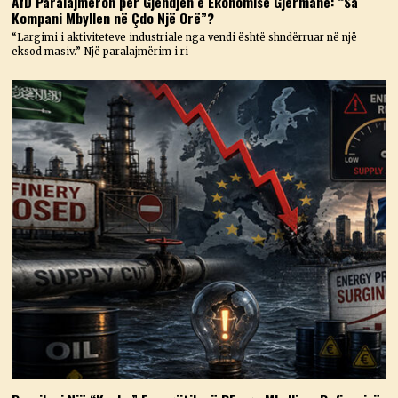
AfD Paralajmëron për Gjendjen e Ekonomisë Gjermane: “Sa
Kompani Mbyllen në Çdo Një Orë”?
“Largimi i aktiviteteve industriale nga vendi është shndërruar në një
eksod masiv.” Një paralajmërim i ri