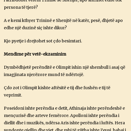
i atribuohet vetëm Trinisë së Shenjtë, apo shtrihet edhe tek
persona të tjerë?
A e kemi kthyer Trininë e Shenjtë në katër, pesë, dhjetë apo
edhe një duzinë siç ishte dikur?
Kjo pyetje i drejtohet sot çdo besimtari.
Mendime për vetë-ekzaminim
Dymbëdhjetë perënditë e Olimpit ishin një shembull i asaj që
imagjinata njerëzore mund të ndërtojë.
Çdo zot i Olimpit kishte aftësitë e tij dhe fushën e tij të
veprimit.
Poseidoni ishte perëndia e detit, Athinaja ishte perëndeshë e
mençurisë dhe arteve femërore. Apolloni ishte perëndia i
diellit dhe i muzikës, ndërsa Aris ishte perëndia i luftës. Hera
sundonte qiellin dhe yjet, dhe mbi të gjitha ishte Zeusi, babai i