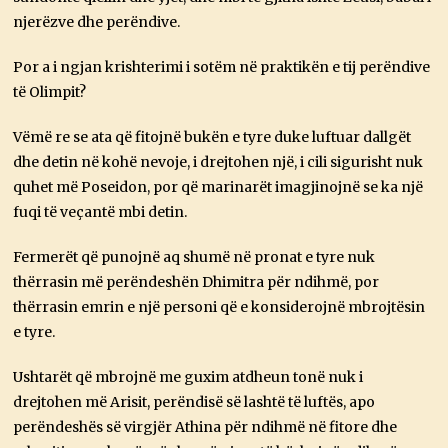
njerëzve dhe perëndive.
Por a i ngjan krishterimi i sotëm në praktikën e tij perëndive
të Olimpit?
Vëmë re se ata që fitojnë bukën e tyre duke luftuar dallgët
dhe detin në kohë nevoje, i drejtohen një, i cili sigurisht nuk
quhet më Poseidon, por që marinarët imagjinojnë se ka një
fuqi të veçantë mbi detin.
Fermerët që punojnë aq shumë në pronat e tyre nuk
thërrasin më perëndeshën Dhimitra për ndihmë, por
thërrasin emrin e një personi që e konsiderojnë mbrojtësin
e tyre.
Ushtarët që mbrojnë me guxim atdheun tonë nuk i
drejtohen më Arisit, perëndisë së lashtë të luftës, apo
perëndeshës së virgjër Athina për ndihmë në fitore dhe