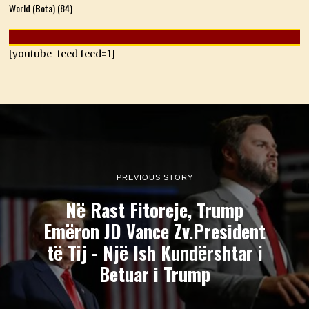
World (Bota)
(84)
[youtube-feed feed=1]
PREVIOUS STORY
Në Rast Fitoreje, Trump
Emëron JD Vance Zv.President
të Tij - Një Ish Kundërshtar i
Betuar i Trump