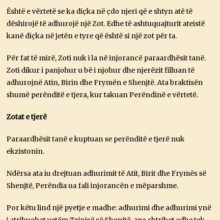
Është e vërtetë se ka diçka në çdo njeri që e shtyn atë të
dëshirojë të adhurojë një Zot. Edhe të ashtuquajturit ateistë
kanë diçka në jetën e tyre që është si një zot për ta.
Për fat të mirë, Zoti nuk i la në injorancë paraardhësit tanë.
Zoti dikur i panjohur u bë i njohur dhe njerëzit filluan të
adhurojnë Atin, Birin dhe Frymën e Shenjtë. Ata braktisën
shumë perënditë e tjera, kur takuan Perëndinë e vërtetë.
Zotat e tjerë
Paraardhësit tanë e kuptuan se perënditë e tjerë nuk
ekzistonin.
Ndërsa ata iu drejtuan adhurimit të Atit, Birit dhe Frymës së
Shenjtë, Perëndia ua fali injorancën e mëparshme.
Por këtu lind një pyetje e madhe: adhurimi dhe adhurimi ynë