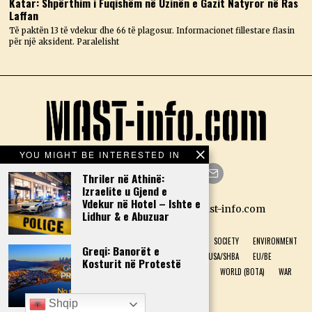
Katar: Shpërthim i Fuqishëm në Uzinën e Gazit Natyror në Ras
Laffan
Të paktën 13 të vdekur dhe 66 të plagosur. Informacionet fillestare flasin
për një aksident. Paralelisht
YOU MIGHT BE INTERESTED IN
Thriler në Athinë:
Izraelite u Gjend e
Facebook
Twitter
Instagram
LinkedIn
YouTube
Email
Vdekur në Hotel – Ishte e
Designed by N.D. — Copyright Mast-info.com
Lidhur & e Abuzuar
HOME
POLITICS
ECONOMY
CULTURE
HISTORY
SOCIETY
ENVIRONMENT
Greqi: Banorët e
NATURAL PHENOMENON
HEALTH
SPORT
USA/SHBA
EU/BE
Kosturit në Protestë
ALBANIA (SHQIPËRI)
GREECE (GREQI)
TECHNOLOGY
WORLD (BOTA)
WAR
INTERVIEW
DONATIONS
Shqip