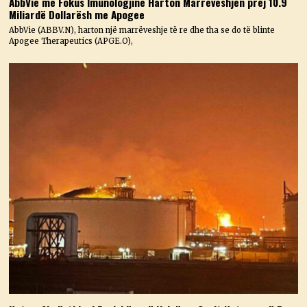
AbbVie me Fokus Imunologjinë Harton Marrëveshjen prej 10.9
Miliardë Dollarësh me Apogee
AbbVie (ABBV.N), harton një marrëveshje të re dhe tha se do të blinte
Apogee Therapeutics (APGE.O),