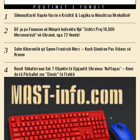
POSTIMET E FUNDIT
Shkencëtarët Hapën Varrin e Krishtit & Logjika iu Nënshtrua Mrekullisë!
BE-ja po Financon në Mënyrë Indirekte Një “Ushtri Prej 16,000
Mercenarësh” në Ukrainë, nga 72 Vende!
Sulm Kibernetik që Synon Friedrich Merz – Kush Qëndron Pas Videos së
Rreme
Rusët Shkatërruan Sot 7 Objekte të Gjigantit Ukrainas ‘Naftogaz’ – Kievi
do të Përballet me “Dimër” të Ftohtë