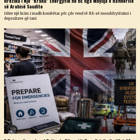
Rreziku i Një “Kraku” Energjitik në BE nga Mbyllja e Rafinerisë
së Arabisë Saudite
Ishte një krim i madh kombëtar për çdo vend të BE-së mosshfrytëzimi i
depozitave që tani