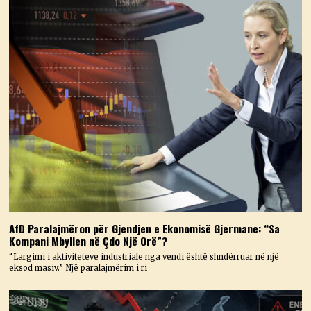
AfD Paralajmëron për Gjendjen e Ekonomisë Gjermane: “Sa
Kompani Mbyllen në Çdo Një Orë”?
“Largimi i aktiviteteve industriale nga vendi është shndërruar në një
eksod masiv.” Një paralajmërim i ri