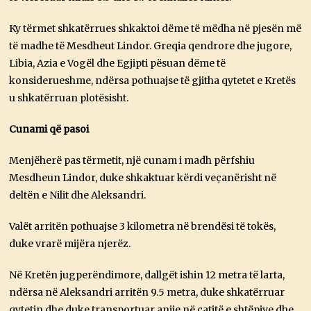
Ky tërmet shkatërrues shkaktoi dëme të mëdha në pjesën më
të madhe të Mesdheut Lindor. Greqia qendrore dhe jugore,
Libia, Azia e Vogël dhe Egjipti pësuan dëme të
konsiderueshme, ndërsa pothuajse të gjitha qytetet e Kretës
u shkatërruan plotësisht.
Cunami që pasoi
Menjëherë pas tërmetit, një cunam i madh përfshiu
Mesdheun Lindor, duke shkaktuar kërdi veçanërisht në
deltën e Nilit dhe Aleksandri.
Valët arritën pothuajse 3 kilometra në brendësi të tokës,
duke vrarë mijëra njerëz.
Në Kretën jugperëndimore, dallgët ishin 12 metra të larta,
ndërsa në Aleksandri arritën 9.5 metra, duke shkatërruar
qytetin dhe duke transportuar anije në çatitë e shtëpive dhe