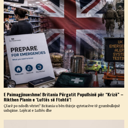
E Paimagjinueshme! Britania Përgatit Popullsinë për “Krizë” –
Rikthen Planin e ‘Luftës së Ftohtë’!
Çfarë po ndodh vërtet? Britania u bën thirrje qytetarëve të grumbullojnë
ushqime. Lojërat e Luftës dhe