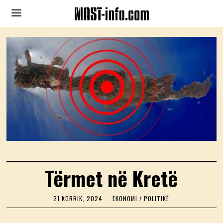
Tërmet në Kretë
21 KORRIK, 2024
2
EKONOMI
/
POLITIKË
1
K
O