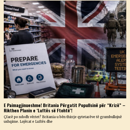
E Paimagjinueshme! Britania Përgatit Popullsinë për “Krizë” –
Rikthen Planin e ‘Luftës së Ftohtë’!
Çfarë po ndodh vërtet? Britania u bën thirrje qytetarëve të grumbullojnë
ushqime. Lojërat e Luftës dhe