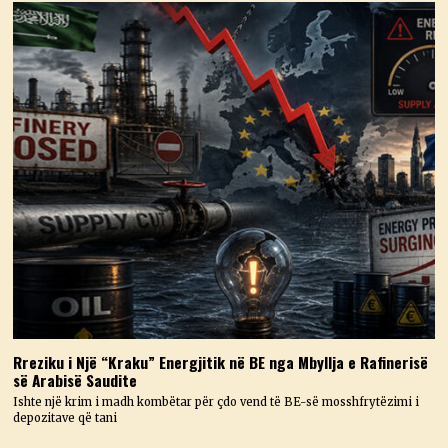
Rreziku i Një “Kraku” Energjitik në BE nga Mbyllja e Rafinerisë
së Arabisë Saudite
Ishte një krim i madh kombëtar për çdo vend të BE-së mosshfrytëzimi i
depozitave që tani