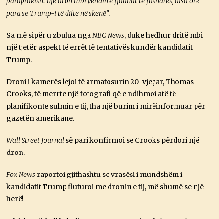
paraprakisht një dron mbi vendin e fjalimit të fushatës, disa orë
para se Trump-i të dilte në skenë”
.
Sa më sipër u zbulua nga
NBC News
, duke hedhur dritë mbi
një tjetër aspekt të errët të tentativës kundër kandidatit
Trump.
Droni i kamerës lejoi të armatosurin 20-vjeçar, Thomas
Crooks, të merrte një fotografi që e ndihmoi atë të
planifikonte sulmin e tij, tha një burim i mirëinformuar për
gazetën amerikane.
Wall Street Journal
së pari konfirmoi se Crooks përdori një
dron.
Fox News
raportoi gjithashtu se vrasësi i mundshëm i
kandidatit Trump fluturoi me dronin e tij, më shumë se një
herë!