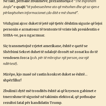
Në fakt, përballë zbulimeve, prezantuesja e
“The Ingraham
Angle”
e quajti
“të pabesueshme ato që mësohen dhe që sa vjen e
përkeqësohen informacionet çdo ditë e më shumë”
.
Vëzhgimi ajror duket të jetë një tjetër dështim sigurie që lejoi
personin e armatosur të tentonte të vriste ish presidentin e
SHBA-ve, pa u ngacmuar.
Siç transmetojnë rrjetet amerikane, është e qartë se
Shërbimi Sekret duhet të ndalojë dronët në zonat ku do të
vendosen forca
(p.sh. për të mbrojtur një person, ose një
ndërtesë)
.
Mirëpo, kjo masë në rastin konkret duket se është…
shpërfillur!
Zbulimi i dytë më tronditës është ai që kryeson gabimet e
tmerrshme të sigurisë në takimin elektoral, që pothuajse
rezultoi fatal për kandidatin Trump.