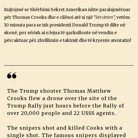
Kujtojmë se Shërbimi Sekret Amerikan ishte paralajmëruar
për Thomas Crooks dhe e cilësoi atë si një
“kërcënim”,
vetëm
10 minuta para se ish presidenti Donald Trump të dilte në
skenë, por sërish ai u lejua të qarkullonte në vendin e
përcaktuar për zhvillimin e takimit dhe të kryente atentatin!
The Trump shooter Thomas Matthew
Crooks flew a drone over the site of the
Trump Rally just hours before the Rally of
over 20,000 people and 22 USSS agents.
The snipers shot and killed Cooks with a
single shot. The famous snipers displayed