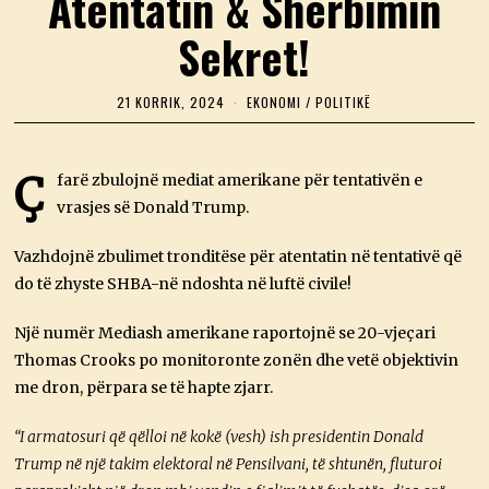
Atentatin & Sherbimin
Sekret!
21 KORRIK, 2024
2
EKONOMI
/
POLITIKË
1
K
O
R
Ç
farë zbulojnë mediat amerikane për tentativën e
R
vrasjes së Donald Trump.
I
K
,
Vazhdojnë zbulimet tronditëse për atentatin në tentativë që
2
0
do të zhyste SHBA-në ndoshta në luftë civile!
2
4
Një numër Mediash amerikane raportojnë se 20-vjeçari
Thomas Crooks po monitoronte zonën dhe vetë objektivin
me dron, përpara se të hapte zjarr.
“I armatosuri që qëlloi në kokë (vesh) ish presidentin Donald
Trump në një takim elektoral në Pensilvani, të shtunën, fluturoi