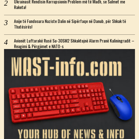
Ukrainasit Rendisin Korrupsionin Problem më të Madh, se Sulmet me
Raketa!
Anije të Fundosura Naziste Dalin në Sipërfaqe në Danub, për Shkak të
Thatësirës!
Avionët Luftarakë Rusë Su-30SM2 Shkaktojnë Alarm Pranë Kaliningradit –
Reagimi & Përgjimet e NATO-s