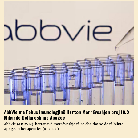
AbbVie me Fokus Imunologjinë Harton Marrëveshjen prej 10.9
Miliardë Dollarësh me Apogee
AbbVie (ABBV.N), harton një marrëveshje të re dhe tha se do të blinte
Apogee Therapeutics (APGE.O),