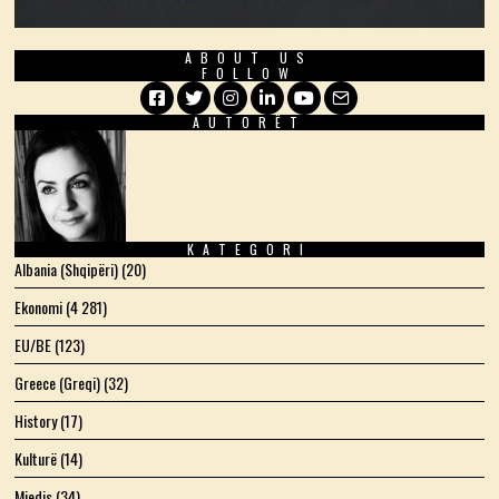
ABOUT US
FOLLOW
AUTORËT
Facebook
Twitter
Instagram
LinkedIn
YouTube
Email
KATEGORI
Albania (Shqipëri)
(20)
Ekonomi
(4 281)
EU/BE
(123)
Greece (Greqi)
(32)
History
(17)
Kulturë
(14)
Mjedis
(34)