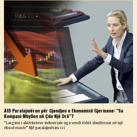
AfD Paralajmëron për Gjendjen e Ekonomisë Gjermane: “Sa
Kompani Mbyllen në Çdo Një Orë”?
“Largimi i aktiviteteve industriale nga vendi është shndërruar në një
eksod masiv.” Një paralajmërim i ri