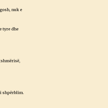
egosh, nuk e
e tyre dhe
otshmërisë,
si shpërblim.