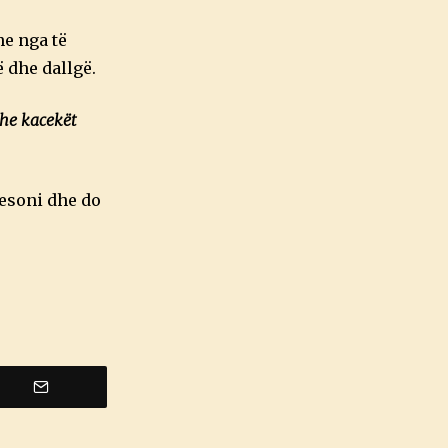
he nga të
ë dhe dallgë.
dhe kacekët
 besoni dhe do