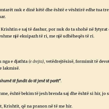
imtarët nuk e dinë këtë dhe është e vështirë edhe tua tr
ar.
ë Krishtin e saj të dashur, por nuk do ta shohë në fytyrat 
shme një ekuipazh të ri, me një udhëheqës të ri.
s nga e djathta
(e drejta)
, vetëdrejtësisë, formimit të dev
e lakmisë.
shumë të fundit do të jenë të parët
“
.
e, është bekim të jesh brenda saj dhe është si hir, jo 
, Krishtit, që na pranon në të me hir.