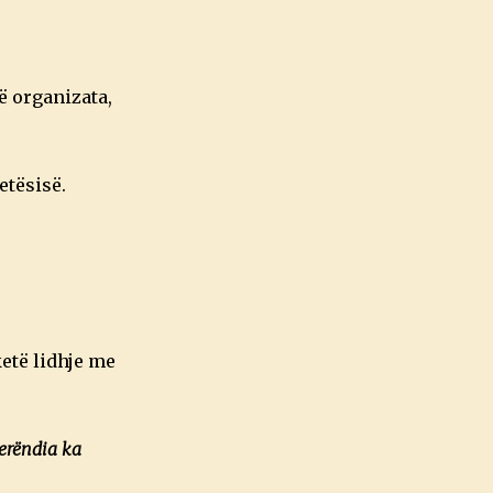
ë organizata,
etësisë.
ketë lidhje me
Perëndia ka