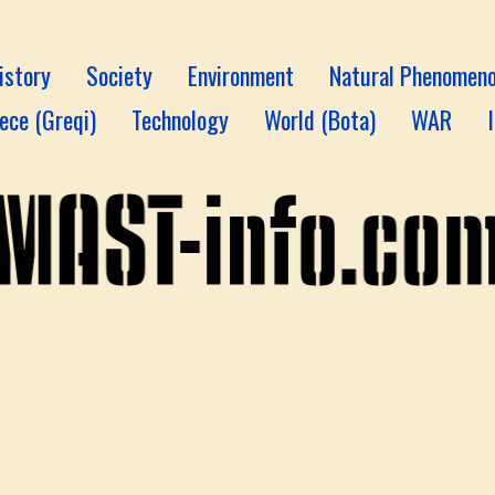
istory
Society
Environment
Natural Phenomen
ece (Greqi)
Technology
World (Bota)
WAR