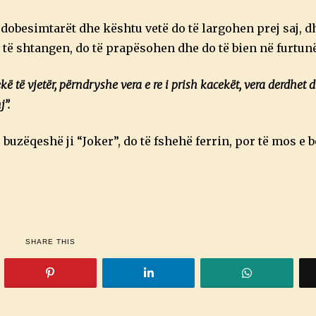
dobesimtarët dhe kështu vetë do të largohen prej saj, d
do të shtangen, do të prapësohen dhe do të bien në furtun
kë të vjetër, përndryshe vera e re i prish kacekët, vera derdhet 
”.
të buzëqeshë ji “Joker”, do të fshehë ferrin, por të mos e
SHARE THIS