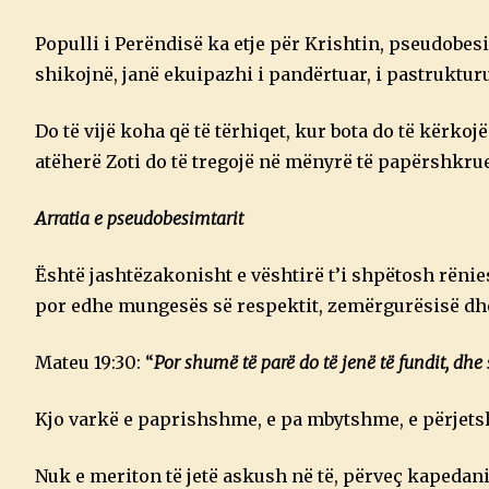
Populli i Perëndisë ka etje për Krishtin, pseudobes
shikojnë, janë ekuipazhi i pandërtuar, i pastrukturu
Do të vijë koha që të tërhiqet, kur bota do të kërkoj
atëherë Zoti do të tregojë në mënyrë të papërshkrue
Arratia e pseudobesimtarit
Është jashtëzakonisht e vështirë t’i shpëtosh rënie
por edhe mungesës së respektit, zemërgurësisë dh
Mateu 19:30: “
Por shumë të parë do të jenë të fundit, dhe 
Kjo varkë e paprishshme, e pa mbytshme, e përjetshm
Nuk e meriton të jetë askush në të, përveç kapedanit