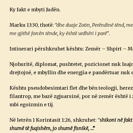
Ky fakt e mbyti Judën.
Marku 13:30, thotë:
“dhe duaje Zotin, Perëndinë tënd, m
me gjithë forcën tënde, ky është urdhëri i parë”
.
Intinerari përshkruhet kështu: Zemër – Shpirt – Me
Njohuritë, diplomat, pushtetet, pozicionet nuk luajn
drejtojnë, e mbyllin dhe energjia e pandërtuar nuk e
Kështu pseudobesimtari flet dhe bën teologji, herez
filantrop, me bazë zgjuarsinë, por në zemër është i 
mbi egoizmin e tij.
Në letrën 1 Korintasit 1:26, shkruhet:
“
shikoni në fakt 
shumë të fuqishëm, jo shumë fisnikë,
…”