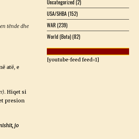
Uncategorized
(2)
USA/SHBA
(152)
WAR
(239)
jen tënde dhe
World (Bota)
(82)
[youtube-feed feed=1]
ë atë, e
r)
. Hiqet si
et presion
ishit, jo