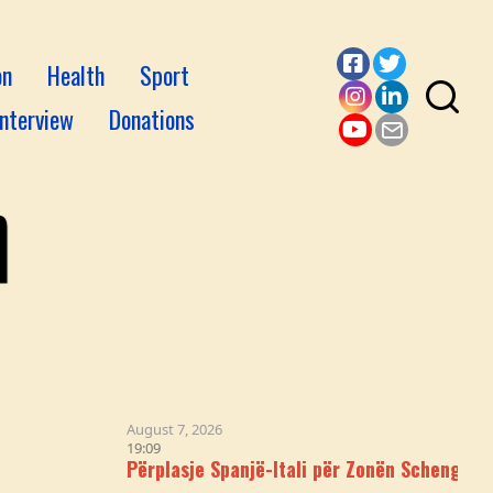
on
Health
Sport
Facebook
Twitter
Interview
Donations
Instagram
LinkedI
YouTube
Email
August 7, 2026
19:09
Përplasje Spanjë-Itali për Zonën Schengen Pas Krizës 