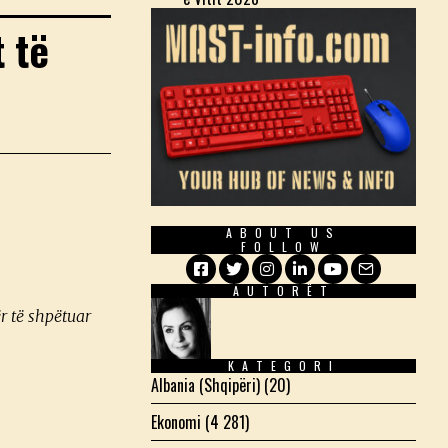
 të
ABOUT US
FOLLOW
AUTORËT
Facebook
Twitter
Instagram
LinkedIn
YouTube
Email
ër të shpëtuar
KATEGORI
Albania (Shqipëri)
(20)
Ekonomi
(4 281)