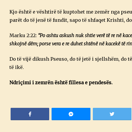
Kjo është e vështirë të kuptohet me zemër nga pseu
parët do të jenë të fundit, sapo të shfaqet Krishti, 
Marku 2:22:
“Po ashtu askush nuk shtie verë të re në kace
shkojnë dëm; porse vera e re duhet shtënë në kacekë të rinj
Do të vijë dikush Pseuso, do të jetë i sjellshëm, do 
të ikë.
Ndriçimi i zemrën është fillesa e pendesës.