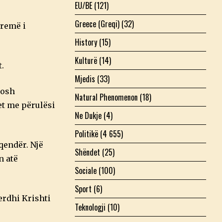
EU/BE
(121)
Greece (Greqi)
(32)
rremë i
History
(15)
Kulturë
(14)
t.
Mjedis
(33)
nosh
Natural Phenomenon
(18)
et me përulësi
Ne Dukje
(4)
Politikë
(4 655)
qendër. Një
Shëndet
(25)
n atë
Sociale
(100)
Sport
(6)
erdhi Krishti
Teknologji
(10)