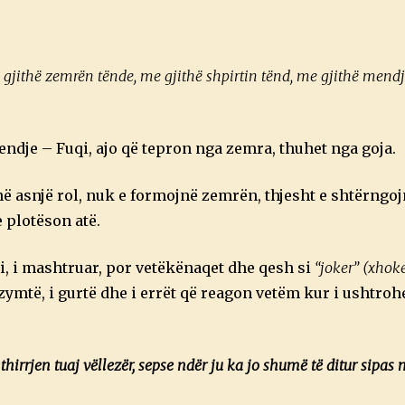
e gjithë zemrën tënde, me gjithë shpirtin tënd, me gjithë mend
ndje – Fuqi, ajo që tepron nga zemra, thuhet nga goja.
ë asnjë rol, nuk e formojnë zemrën, thjesht e shtërngojn
 plotëson atë.
i, i mashtruar, por vetëkënaqet dhe qesh si
“joker” (xhoke
zymtë, i gurtë dhe i errët që reagon vetëm kur i ushtroh
thirrjen tuaj vëllezër, sepse ndër ju ka jo shumë të ditur sipas m