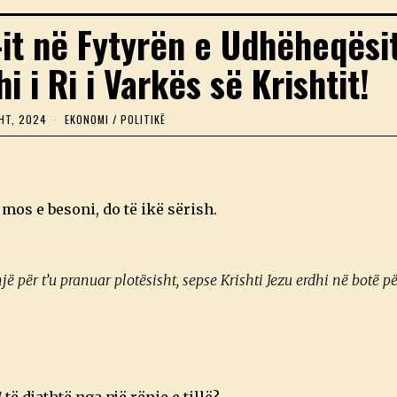
it në Fytyrën e Udhëheqësit
i Ri i Varkës së Krishtit!
HT, 2024
1
EKONOMI
/
POLITIKË
2
G
U
S
H
T
 mos e besoni, do të ikë sërish.
,
2
0
2
4
ë për t’u pranuar plotësisht, sepse Krishti Jezu erdhi në botë p