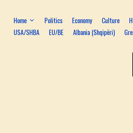
Home
Politics
Economy
Culture
H
USA/SHBA
EU/BE
Albania (Shqipëri)
Gre