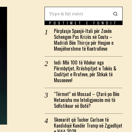
POSTIMET E FUNDIT
Përplasje Spanjë-Itali për Zonën
Schengen Pas Krizës në Ceuta –
Madridi Bën Thirrje për Heqjen e
Menjëhershme të Kontrolleve
Indi: Mbi 100 të Vdekur nga
Përmbytjet, Rrëshqitjet e Tokës &
Goditjet e Rrufeve, për Shkak të
Musoneve!
“Tërmet” në Mossad – Çfarë po Bën
Netaniahu me Inteligjencën më të
Sofistikuar në Botë?
Skenarët që Tucker Carlson të
Kandidojë Kundër Trump në Zgjedhjet
e Vitit 2028