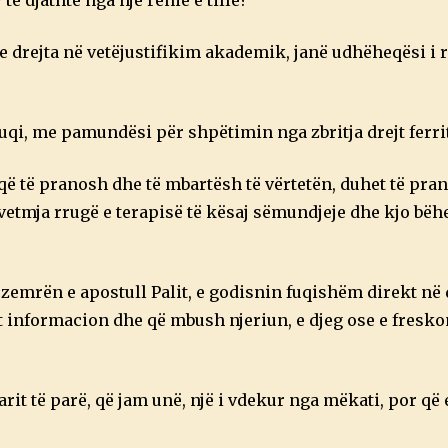
të djathtë nga një rënie e tillë?
 e drejta në vetëjustifikim akademik, janë udhëheqësi i 
fuqi, me pamundësi për shpëtimin nga zbritja drejt ferri
ë të pranosh dhe të mbartësh të vërtetën, duhet të pra
 vetmja rrugë e terapisë të kësaj sëmundjeje dhe kjo bëh
 zemrën e apostull Palit, e godisnin fuqishëm direkt në 
ot informacion dhe që mbush njeriun, e djeg ose e fresko
it të parë, që jam unë, një i vdekur nga mëkati, por që 