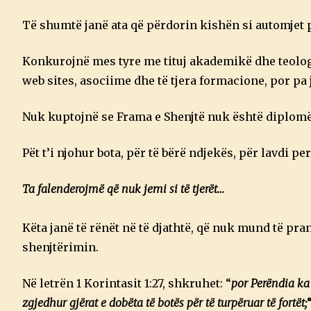
Të shumtë janë ata që përdorin kishën si automjet p
Konkurojnë mes tyre me tituj akademikë dhe teologj
web sites, asociime dhe të tjera formacione, por pa
Nuk kuptojnë se Frama e Shenjtë nuk është diplomë,
Pët t’i njohur bota, për të bërë ndjekës, për lavdi 
Ta falenderojmë që nuk jemi si të tjerët…
Këta janë të rënët në të djathtë, që nuk mund të pra
shenjtërimin.
Në letrën 1 Korintasit 1:27, shkruhet: “
por Perëndia ka 
zgjedhur gjërat e dobëta të botës për të turpëruar të fortët;