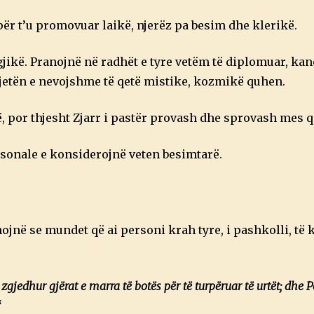
ër t’u promovuar laikë, njerëz pa besim dhe klerikë.
ikë. Pranojnë në radhët e tyre vetëm të diplomuar, kan
 jetën e nevojshme të qetë mistike, kozmikë quhen.
 por thjesht Zjarr i pastër provash dhe sprovash mes q
personale e konsiderojnë veten besimtarë.
nojnë se mundet që ai personi krah tyre, i pashkolli, të 
zgjedhur gjërat e marra të botës për të turpëruar të urtët; dhe 
“