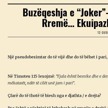
Buzëqeshja e “Joker”-
Rremë… Ekuipazhi 
12 GUS
Një pseudobesimtar do të vijë dhe do të bëhet i pari,
Në Timoteu 1:15 lexojmë:
“Fjala është besnike dhe e denj
mëkatarët, ndër të cilët unë jam i pari”
.
Çfarë do të thotë të biesh nga e djathta / e drejta?