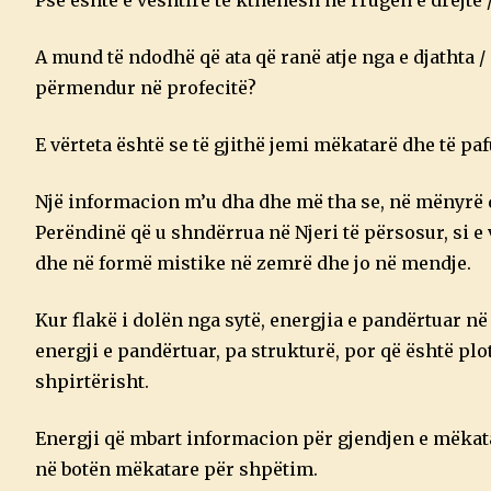
Pse është e vështirë të kthehesh në rrugën e drejtë / 
A mund të ndodhë që ata që ranë atje nga e djathta /
përmendur në profecitë?
E vërteta është se të gjithë jemi mëkatarë dhe të pa
Një informacion m’u dha dhe më tha se, në mënyrë q
Perëndinë që u shndërrua në Njeri të përsosur, si e
dhe në formë mistike në zemrë dhe jo në mendje.
Kur flakë i dolën nga sytë, energjia e pandërtuar në
energji e pandërtuar, pa strukturë, por që është pl
shpirtërisht.
Energji që mbart informacion për gjendjen e mëkatar
në botën mëkatare për shpëtim.