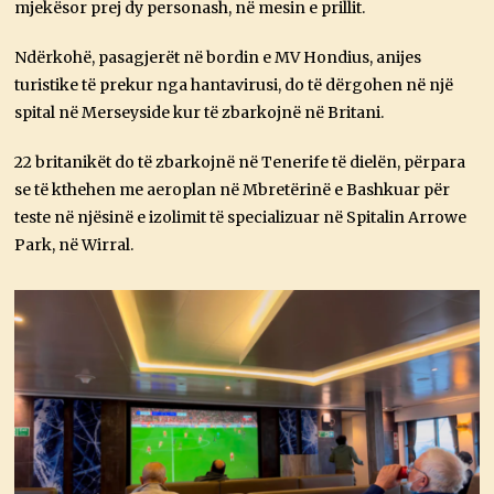
mjekësor prej dy personash, në mesin e prillit.
Ndërkohë, pasagjerët në bordin e MV Hondius, anijes
turistike të prekur nga hantavirusi, do të dërgohen në një
spital në Merseyside kur të zbarkojnë në Britani.
22 britanikët do të zbarkojnë në Tenerife të dielën, përpara
se të kthehen me aeroplan në Mbretërinë e Bashkuar për
teste në njësinë e izolimit të specializuar në Spitalin Arrowe
Park, në Wirral.