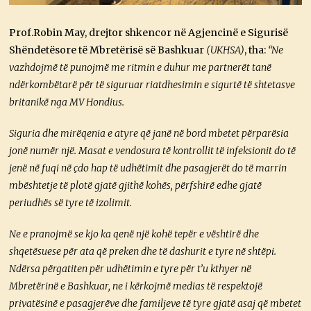
Prof.Robin
May, drejtor shkencor në Agjencinë e Sigurisë
Shëndetësore të Mbretërisë së Bashkuar
(UKHSA)
, tha:
“Ne
vazhdojmë të punojmë me ritmin e duhur me partnerët tanë
ndërkombëtarë për të siguruar riatdhesimin e sigurtë të shtetasve
britanikë nga MV Hondius.
Siguria dhe mirëqenia e atyre që janë në bord mbetet përparësia
jonë numër një. Masat e vendosura të kontrollit të infeksionit do të
jenë në fuqi në çdo hap të udhëtimit dhe pasagjerët do të marrin
mbështetje të plotë gjatë gjithë kohës, përfshirë edhe gjatë
periudhës së tyre të izolimit.
Ne e pranojmë se kjo ka qenë një kohë tepër e vështirë dhe
shqetësuese për ata që preken dhe të dashurit e tyre në shtëpi.
Ndërsa përgatiten për udhëtimin e tyre për t’u kthyer në
Mbretërinë e Bashkuar, ne i kërkojmë medias të respektojë
privatësinë e pasagjerëve dhe familjeve të tyre gjatë asaj që mbetet