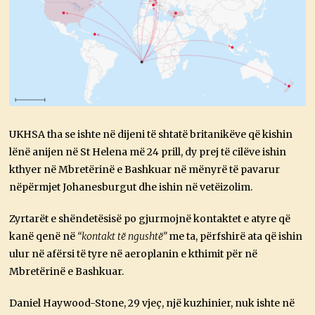
UKHSA tha se ishte në dijeni të shtatë britanikëve që kishin
lënë anijen në St Helena më 24 prill, dy prej të cilëve ishin
kthyer në Mbretërinë e Bashkuar në mënyrë të pavarur
nëpërmjet Johanesburgut dhe ishin në vetëizolim.
Zyrtarët e shëndetësisë po gjurmojnë kontaktet e atyre që
kanë qenë në
“kontakt të ngushtë”
me ta, përfshirë ata që ishin
ulur në afërsi të tyre në aeroplanin e kthimit për në
Mbretërinë e Bashkuar.
Daniel Haywood-Stone, 29 vjeç, një kuzhinier, nuk ishte në