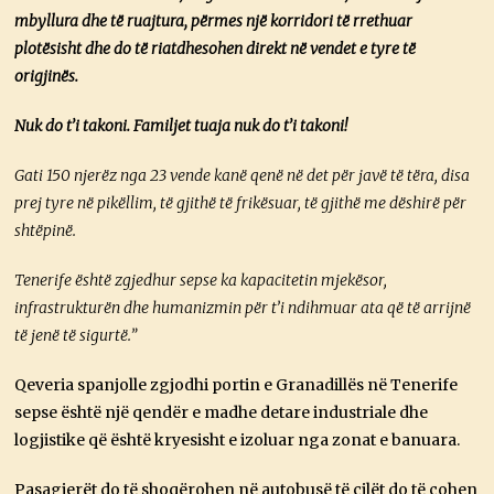
mbyllura dhe të ruajtura, përmes një korridori të rrethuar
plotësisht dhe do të riatdhesohen direkt në vendet e tyre të
origjinës.
Nuk do t’i takoni. Familjet tuaja nuk do t’i takoni!
Gati 150 njerëz nga 23 vende kanë qenë në det për javë të tëra, disa
prej tyre në pikëllim, të gjithë të frikësuar, të gjithë me dëshirë për
shtëpinë.
Tenerife është zgjedhur sepse ka kapacitetin mjekësor,
infrastrukturën dhe humanizmin për t’i ndihmuar ata që të arrijnë
të jenë të sigurtë.”
Qeveria spanjolle zgjodhi portin e Granadillës në Tenerife
sepse është një qendër e madhe detare industriale dhe
logjistike që është kryesisht e izoluar nga zonat e banuara.
Pasagjerët do të shoqërohen në autobusë të cilët do të çohen