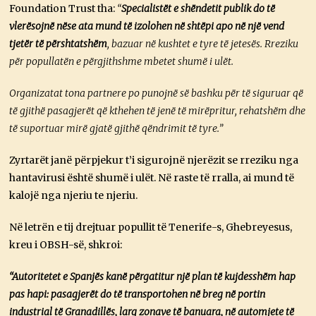
Foundation Trust tha:
“
Specialistët e shëndetit publik do të
vlerësojnë nëse ata mund të izolohen në shtëpi apo në një vend
tjetër të përshtatshëm
, bazuar në kushtet e tyre të jetesës. Rreziku
për popullatën e përgjithshme mbetet shumë i ulët.
Organizatat tona partnere po punojnë së bashku për të siguruar që
të gjithë pasagjerët që kthehen të jenë të mirëpritur, rehatshëm dhe
të suportuar mirë gjatë gjithë qëndrimit të tyre.”
Zyrtarët janë përpjekur t’i sigurojnë njerëzit se rreziku nga
hantavirusi është shumë i ulët. Në raste të rralla, ai mund të
kalojë nga njeriu te njeriu.
Në letrën e tij drejtuar popullit të Tenerife-s, Ghebreyesus,
kreu i OBSH-së, shkroi:
“Autoritetet e Spanjës kanë përgatitur një plan të kujdesshëm hap
pas hapi: pasagjerët do të transportohen në breg në portin
industrial të Granadillës, larg zonave të banuara, në automjete të