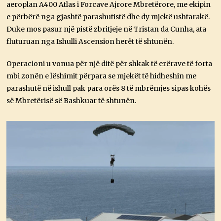
aeroplan A400 Atlas i Forcave Ajrore Mbretërore, me ekipin
e përbërë nga gjashtë parashutistë dhe dy mjekë ushtarakë.
Duke mos pasur një pistë zbritjeje në Tristan da Cunha, ata
fluturuan nga Ishulli Ascension herët të shtunën.
Operacioni u vonua për një ditë për shkak të erërave të forta
mbi zonën e lëshimit përpara se mjekët të hidheshin me
parashutë në ishull pak para orës 8 të mbrëmjes sipas kohës
së Mbretërisë së Bashkuar të shtunën.