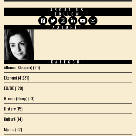
ABOUT US
FOLLOW
AUTORËT
Facebook
Twitter
Instagram
LinkedIn
YouTube
Email
KATEGORI
Albania (Shqipëri)
(20)
Ekonomi
(4 281)
EU/BE
(120)
Greece (Greqi)
(31)
History
(15)
Kulturë
(14)
Mjedis
(32)