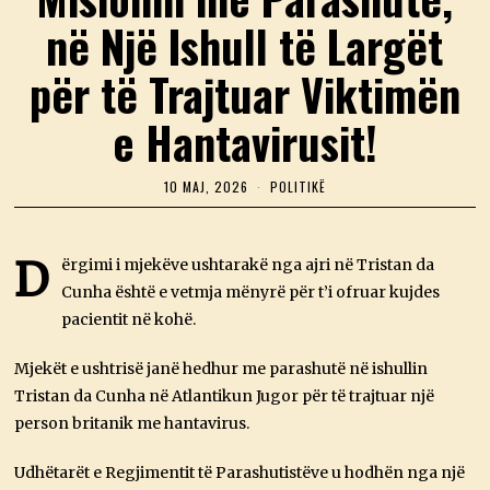
në Një Ishull të Largët
për të Trajtuar Viktimën
e Hantavirusit!
10 MAJ, 2026
1
POLITIKË
0
M
A
J
D
ërgimi i mjekëve ushtarakë nga ajri në Tristan da
,
Cunha është e vetmja mënyrë për t’i ofruar kujdes
2
0
pacientit në kohë.
2
6
Mjekët e ushtrisë janë hedhur me parashutë në ishullin
Tristan da Cunha në Atlantikun Jugor për të trajtuar një
person britanik me hantavirus.
Udhëtarët e Regjimentit të Parashutistëve u hodhën nga një