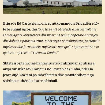
Brigade Ed Cartwright, oficer që komandon Brigadën e 16-
të të Sulmit Ajror, tha:
“Kjo ishte një përpjekje e përbashkët me
Forcat Ajrore Mbretërore dhe nxjerr në pah shpejtësinë, shtrirjen
dhe dobinë e parashutizmit. Mbërritja e parashutistëve, personelit
mjekësor dhe furnizimeve mjekësore nga qielli shpresojmë se i ka
qetësuar njerëzit e Tristan da Cunha.”
Shtetasi britanik me hantavirus të konfirmuar zbriti nga
anija turistike MV Hondius në Tristan da Cunha, ndërsa
jeton atje. Ata tani po mbështeten dhe monitorohen nga
shërbimet shëndetësore në ishull.