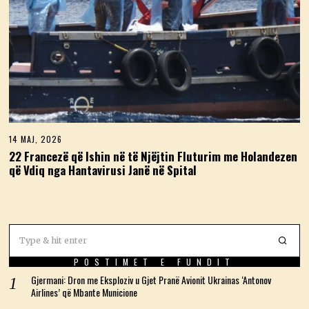
14 MAJ, 2026
1
4
22 Francezë që Ishin në të Njëjtin Fluturim me Holandezen
M
që Vdiq nga Hantavirusi Janë në Spital
A
J
,
2
0
2
6
POSTIMET E FUNDIT
Gjermani: Dron me Eksploziv u Gjet Pranë Avionit Ukrainas ‘Antonov
Airlines’ që Mbante Municione