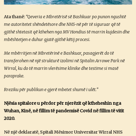
Ata thanë:
“Qeveria e Mbretërisë së Bashkuar po punon ngushtë
me autoritetet shëndetësore dhe NHS-në për të siguruar që të
gjithë shtetasit që kthehen nga MV Hondius të marrin kujdesin dhe
mbështetjen e duhur gjatë gjithë këtij procesi.
Me mbërritjen në Mbretërinë e Bashkuar, pasagjerët do të
transferohen në një strukturë izolimi në Spitalin Arrowe Park në
Wirral, ku do të marrin vlerësime klinike dhe testime si masë
paraprake.
Rreziku për publikun e gjerë mbetet shumë i ulët.”
Njësia spitalore u përdor për njerëzit që ktheheshin nga
Wuhan, Kinë, në fillim të pandemisë Covid në fillim të vitit
2020.
Në një deklaratë, Spitali Mësimor Universitar Wirral NHS