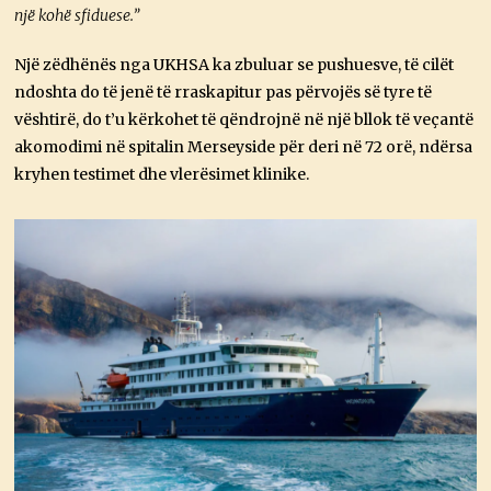
një kohë sfiduese.”
Një zëdhënës nga UKHSA ka zbuluar se pushuesve, të cilët
ndoshta do të jenë të rraskapitur pas përvojës së tyre të
vështirë, do t’u kërkohet të qëndrojnë në një bllok të veçantë
akomodimi në spitalin Merseyside për deri në 72 orë, ndërsa
kryhen testimet dhe vlerësimet klinike.