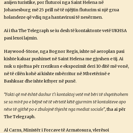
anijen turistike, por fluturoi nga Saint Helena në
Johanesburg më 25 prill në të njëjtin fluturim si një grua
holandeze që vdiq nga hantavirusi të nesërmen.
Ai i tha The Telegraph se iu desh të kontaktonte vetë UKHSA
pasi lexoi lajmin.
Haywood-Stone, nga Bognor Regis, ishte në aeroplan pasi
kishte kaluar pushimet në Saint Helena me gjyshen e tij. Ai
nuk u njoftua për rrezikun e ekspozimit deri 10 ditë më vonë,
në të cilën kohë ai kishte mbërritur në Mbretërinë e
Bashkuar dhe ishte kthyer në punë.
“Fakti që më është dashur t’i kontaktoj vetë më bëri të shqetësohem
se sa mirë po e bëjnë në të vërtetë këtë gjurmim të kontakteve apo
nëse të gjithë po e zbulojnë thjesht nga mediat sociale”
, tha ai për
The Telegraph.
Al Carns, Ministër i Forcave të Armatosura, vlerësoi