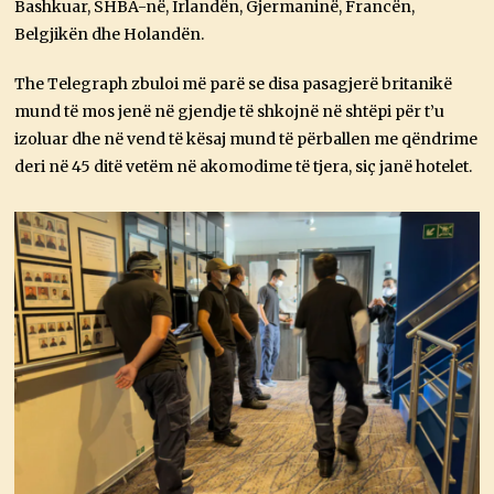
Bashkuar, SHBA-në, Irlandën, Gjermaninë, Francën,
Belgjikën dhe Holandën.
The Telegraph zbuloi më parë se disa pasagjerë britanikë
mund të mos jenë në gjendje të shkojnë në shtëpi për t’u
izoluar dhe në vend të kësaj mund të përballen me qëndrime
deri në 45 ditë vetëm në akomodime të tjera, siç janë hotelet.