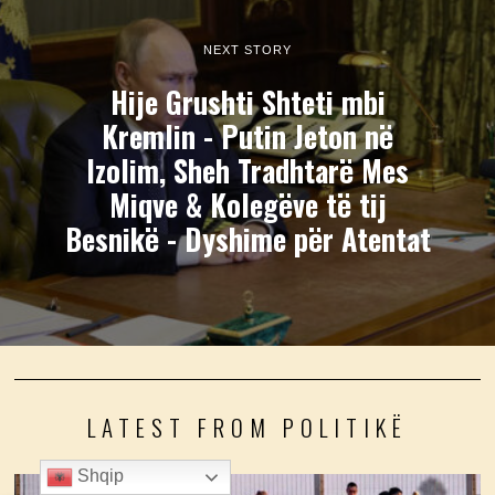
NEXT STORY
Hije Grushti Shteti mbi
Kremlin - Putin Jeton në
Izolim, Sheh Tradhtarë Mes
Miqve & Kolegëve të tij
Besnikë - Dyshime për Atentat
LATEST FROM POLITIKË
Shqip