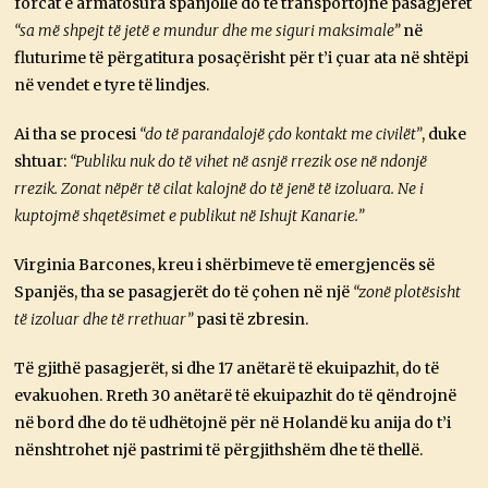
forcat e armatosura spanjolle do të transportojnë pasagjerët
“sa më shpejt të jetë e mundur dhe me siguri maksimale”
në
fluturime të përgatitura posaçërisht për t’i çuar ata në shtëpi
në vendet e tyre të lindjes.
Ai tha se procesi
“do të parandalojë çdo kontakt me civilët”
, duke
shtuar:
“Publiku nuk do të vihet në asnjë rrezik ose në ndonjë
rrezik.
Zonat nëpër të cilat kalojnë do të jenë të izoluara. Ne i
kuptojmë shqetësimet e publikut në Ishujt Kanarie.”
Virginia Barcones, kreu i shërbimeve të emergjencës së
Spanjës, tha se pasagjerët do të çohen në një
“zonë plotësisht
të izoluar dhe të rrethuar”
pasi të zbresin.
Të gjithë pasagjerët, si dhe 17 anëtarë të ekuipazhit, do të
evakuohen. Rreth 30 anëtarë të ekuipazhit do të qëndrojnë
në bord dhe do të udhëtojnë për në Holandë ku anija do t’i
nënshtrohet një pastrimi të përgjithshëm dhe të thellë.