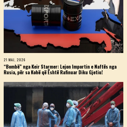
21 MAJ, 2026
2
1
“Bombë” nga Keir Starmer: Lejon Importin e Naftës nga
M
Rusia, për sa Kohë që Është Rafinuar Diku Gjetiu!
A
J
,
2
0
2
6