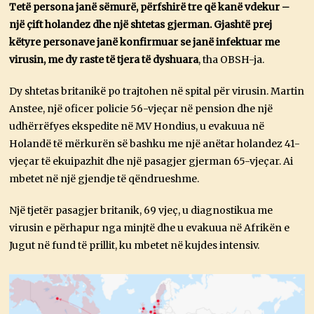
Tetë persona janë sëmurë, përfshirë tre që kanë vdekur –
një çift holandez dhe një shtetas gjerman. Gjashtë prej
këtyre personave janë konfirmuar se janë infektuar me
virusin, me dy raste të tjera të dyshuara
, tha OBSH-ja.
Dy shtetas britanikë po trajtohen në spital për virusin. Martin
Anstee, një oficer policie 56-vjeçar në pension dhe një
udhërrëfyes ekspedite në MV Hondius, u evakuua në
Holandë të mërkurën së bashku me një anëtar holandez 41-
vjeçar të ekuipazhit dhe një pasagjer gjerman 65-vjeçar. Ai
mbetet në një gjendje të qëndrueshme.
Një tjetër pasagjer britanik, 69 vjeç, u diagnostikua me
virusin e përhapur nga minjtë dhe u evakuua në Afrikën e
Jugut në fund të prillit, ku mbetet në kujdes intensiv.