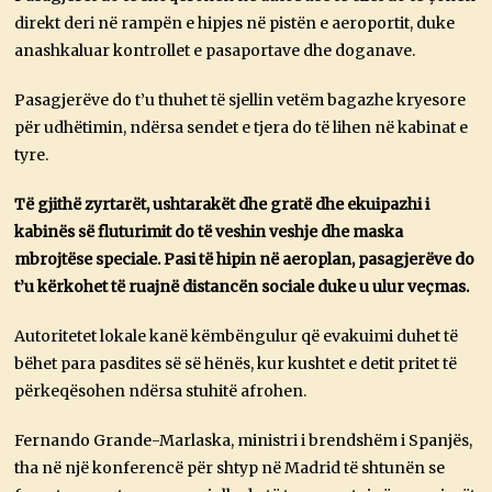
direkt deri në rampën e hipjes në pistën e aeroportit, duke
anashkaluar kontrollet e pasaportave dhe doganave.
Pasagjerëve do t’u thuhet të sjellin vetëm bagazhe kryesore
për udhëtimin, ndërsa sendet e tjera do të lihen në kabinat e
tyre.
Të gjithë zyrtarët, ushtarakët dhe gratë dhe ekuipazhi i
kabinës së fluturimit do të veshin veshje dhe maska ​​
mbrojtëse speciale. Pasi të hipin në aeroplan, pasagjerëve do
t’u kërkohet të ruajnë distancën sociale duke u ulur veçmas.
Autoritetet lokale kanë këmbëngulur që evakuimi duhet të
bëhet para pasdites së së hënës, kur kushtet e detit pritet të
përkeqësohen ndërsa stuhitë afrohen.
Fernando Grande-Marlaska, ministri i brendshëm i Spanjës,
tha në një konferencë për shtyp në Madrid të shtunën se