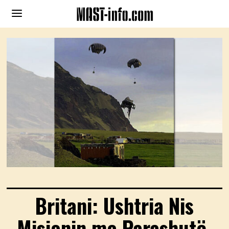
Britani: Ushtria Nis
Misionin me Parashutë,