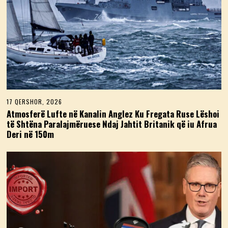
17 QERSHOR, 2026
1
7
Atmosferë Lufte në Kanalin Anglez Ku Fregata Ruse Lëshoi
Q
të Shtëna Paralajmëruese Ndaj Jahtit Britanik që iu Afrua
E
Deri në 150m
R
S
H
O
R
,
2
0
2
6