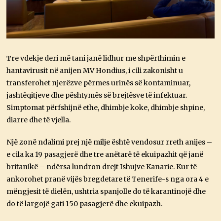
Tre vdekje deri më tani janë lidhur me shpërthimin e
hantavirusit në anijen MV Hondius, i cili zakonisht u
transferohet njerëzve përmes urinës së kontaminuar,
jashtëqitjeve dhe pështymës së brejtësve të infektuar.
Simptomat përfshijnë ethe, dhimbje koke, dhimbje shpine,
diarre dhe të vjella.
Një zonë ndalimi prej një milje është vendosur rreth anijes –
e cila ka 19 pasagjerë dhe tre anëtarë të ekuipazhit që janë
britanikë – ndërsa lundron drejt Ishujve Kanarie. Kur të
ankorohet pranë vijës bregdetare të Tenerife-s nga ora 4 e
mëngjesit të dielën, ushtria spanjolle do të karantinojë dhe
do të largojë gati 150 pasagjerë dhe ekuipazh.