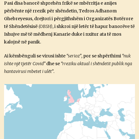
Pasi disa banorë shprehën frikë se mbërritja e anijes
përbënte një rrezik për shëndetin, Tedros Adhanom
Ghebreyesus, drejtori i përgjithshëm i Organizatës Botërore
të Shëndetësisë
(OBSH)
, i shkroi një letër të hapur banorëve të
Ishujve më të mëdhenj Kanarie duke i nxitur ata të mos
kalojnë në panik.
Ai këmbënguli se virusi ishte
“serioz”
, por se shpërthimi
“nuk
ishte një tjetër Covid”
dhe se
“rreziku aktual i shëndetit publik nga
hantavirusi mbetet i ulët”
.