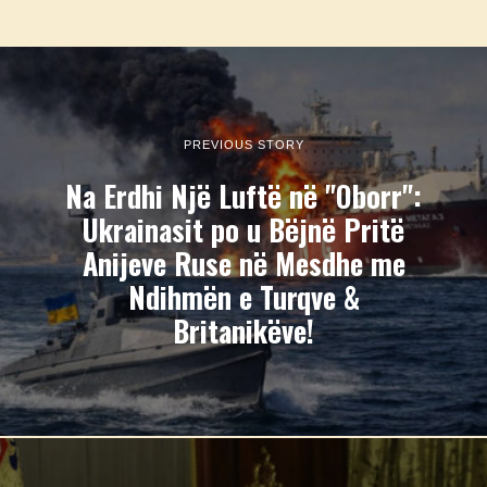
PREVIOUS STORY
Na Erdhi Një Luftë në "Oborr":
Ukrainasit po u Bëjnë Pritë
Anijeve Ruse në Mesdhe me
Ndihmën e Turqve &
Britanikëve!