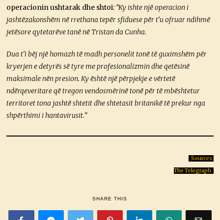
operacionin ushtarak dhe shtoi:
“Ky ishte një operacion i
jashtëzakonshëm në rrethana tepër sfiduese për t’u ofruar ndihmë
jetësore qytetarëve tanë në Tristan da Cunha.
Dua t’i bëj një homazh të madh personelit tonë të guximshëm për
kryerjen e detyrës së tyre me profesionalizmin dhe qetësinë
maksimale nën presion. Ky është një përpjekje e vërtetë
ndërqeveritare që tregon vendosmërinë tonë për të mbështetur
territoret tona jashtë shtetit dhe shtetasit britanikë të prekur nga
shpërthimi i hantavirusit.”
Sources:
The Telegraph
SHARE THIS