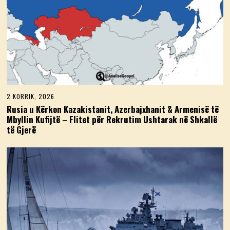
2 KORRIK, 2026
2
K
Rusia u Kërkon Kazakistanit, Azerbajxhanit & Armenisë të
O
Mbyllin Kufijtë – Flitet për Rekrutim Ushtarak në Shkallë
R
të Gjerë
R
I
K
,
2
0
2
6