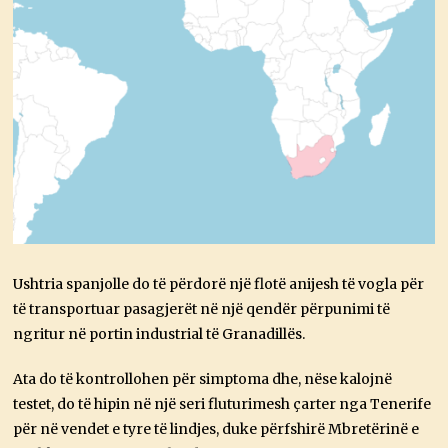
Ushtria spanjolle do të përdorë një flotë anijesh të vogla për
të transportuar pasagjerët në një qendër përpunimi të
ngritur në portin industrial të Granadillës.
Ata do të kontrollohen për simptoma dhe, nëse kalojnë
testet, do të hipin në një seri fluturimesh çarter nga Tenerife
për në vendet e tyre të lindjes, duke përfshirë Mbretërinë e