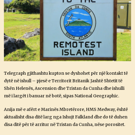
Telegraph gjithashtu kupton se dyshohet për një kontakt të
dytë në ishull – pjesë e Territorit Britanik Jashtë Shtetit të
Shën Helenës, Ascension dhe Tristan da Cunha dhe ishulli
më i largët i banuar në botë, sipas National Geographic.
Anija më e afërt e Marinës Mbretërore, HMS Medway, është
aktualisht disa ditë larg nga Ishujt Falkland dhe do të duhen
disa ditë për të arritur në Tristan da Cunha, nëse porositet.