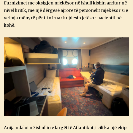
Furnizimet me oksigjen mjekësor në ishull kishin arritur në
nivel kritik, me një dërgesë ajrore të personelit mjekësor si e
vetmja mënyrë për t’i ofruar kujdesin jetësor pacientit në
kohë.
Anija ndaloi në ishullin e largët të Atlantikut, i cili ka një ekip