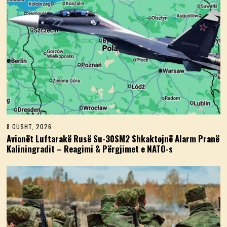
8 GUSHT, 2026
8
G
Avionët Luftarakë Rusë Su-30SM2 Shkaktojnë Alarm Pranë
U
Kaliningradit – Reagimi & Përgjimet e NATO-s
S
H
T
,
2
0
2
6