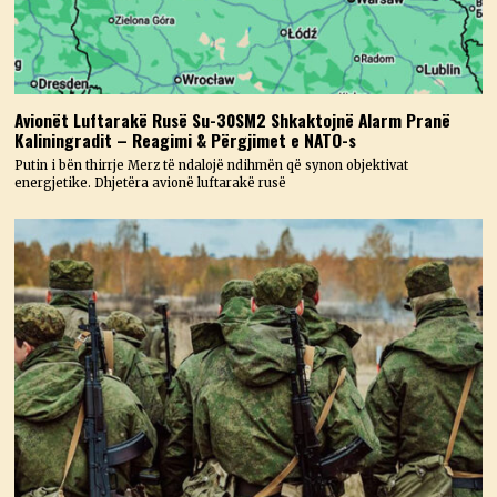
Avionët Luftarakë Rusë Su-30SM2 Shkaktojnë Alarm Pranë
Kaliningradit – Reagimi & Përgjimet e NATO-s
Putin i bën thirrje Merz të ndalojë ndihmën që synon objektivat
energjetike. Dhjetëra avionë luftarakë rusë