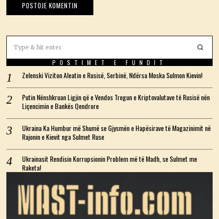
POSTIMET E FUNDIT
Zelenski Viziton Aleatin e Rusisë, Serbinë, Ndërsa Moska Sulmon Kievin!
Putin Nënshkruan Ligjin që e Vendos Tregun e Kriptovalutave të Rusisë nën
Liçencimin e Bankës Qendrore
Ukraina Ka Humbur më Shumë se Gjysmën e Hapësirave të Magazinimit në
Rajonin e Kievit nga Sulmet Ruse
Ukrainasit Rendisin Korrupsionin Problem më të Madh, se Sulmet me
Raketa!