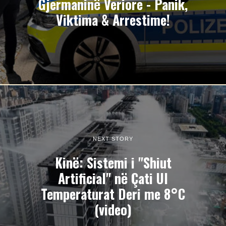
Gjermaninë Veriore - Panik,
Viktima & Arrestime!
NEXT STORY
Kinë: Sistemi i "Shiut
Artificial" në Çati Ul
Temperaturat Deri me 8°C
(video)