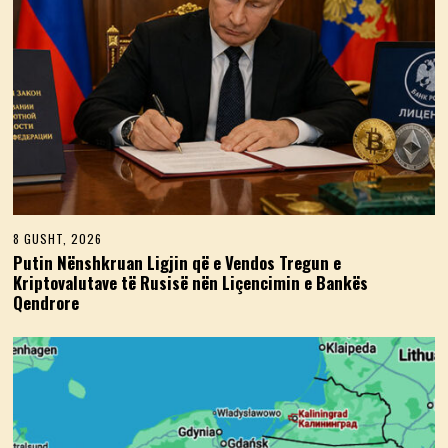
8 GUSHT, 2026
Putin Nënshkruan Ligjin që e Vendos Tregun e
Kriptovalutave të Rusisë nën Liçencimin e Bankës
Qendrore