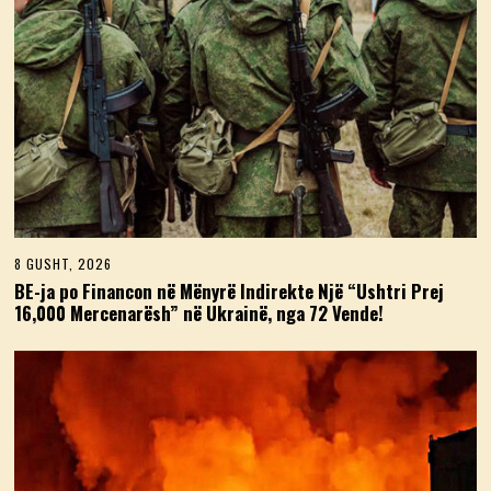
8 GUSHT, 2026
8
G
BE-ja po Financon në Mënyrë Indirekte Një “Ushtri Prej
U
16,000 Mercenarësh” në Ukrainë, nga 72 Vende!
S
H
T
,
2
0
2
6