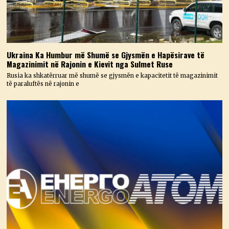
Ukraina Ka Humbur më Shumë se Gjysmën e Hapësirave të
Magazinimit në Rajonin e Kievit nga Sulmet Ruse
Rusia ka shkatërruar më shumë se gjysmën e kapacitetit të magazinimit
të paraluftës në rajonin e