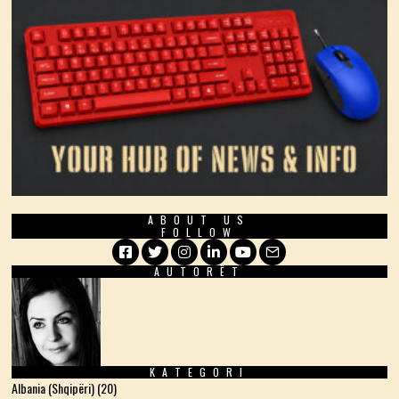
ABOUT US
FOLLOW
AUTORËT
Facebook
Twitter
Instagram
LinkedIn
YouTube
Email
KATEGORI
Albania (Shqipëri)
(20)