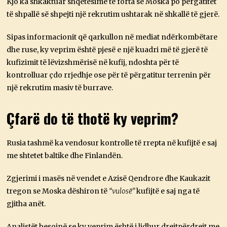
Kjo ka shkaktuar shqetësime të forta se Moska po përgatitet
të shpallë së shpejti një rekrutim ushtarak në shkallë të gjerë.
Sipas informacionit që qarkullon në mediat ndërkombëtare
dhe ruse, ky veprim është pjesë e një kuadri më të gjerë të
kufizimit të lëvizshmërisë në kufij, ndoshta për të
kontrolluar çdo rrjedhje ose për të përgatitur terrenin për
një rekrutim masiv të burrave.
Çfarë do të thotë ky veprim?
Rusia tashmë ka vendosur kontrolle të rrepta në kufijtë e saj
me shtetet baltike dhe Finlandën.
Zgjerimi i masës në vendet e Azisë Qendrore dhe Kaukazit
tregon se Moska dëshiron të
“vulosë”
kufijtë e saj nga të
gjitha anët.
Analistët besojnë se ky veprim është i lidhur drejtpërdrejt me