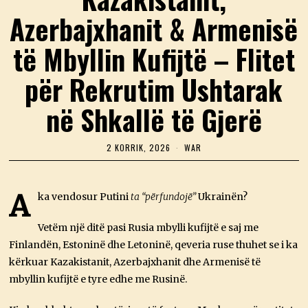
Azerbajxhanit & Armenisë
të Mbyllin Kufijtë – Flitet
për Rekrutim Ushtarak
në Shkallë të Gjerë
2 KORRIK, 2026
2
WAR
K
O
R
R
A
ka vendosur Putini
ta “përfundojë”
Ukrainën?
I
K
,
Vetëm një ditë pasi Rusia mbylli kufijtë e saj me
2
Finlandën, Estoninë dhe Letoninë, qeveria ruse thuhet se i ka
0
2
kërkuar Kazakistanit, Azerbajxhanit dhe Armenisë të
6
mbyllin kufijtë e tyre edhe me Rusinë.