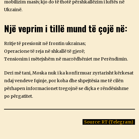
mobilizim masiv, kjo do të thotë përshkallëzim i luftës në
Ukrainë.
Një veprim i tillë mund të çojë në:
Rritje të presionit në frontin ukrainas;
Operacione të reja në shkallë të gjerë;
Tensionim i mëtejshëm në marrëdhëniet me Perëndimin.
Deri më tani, Moska nuk i ka konfirmuar zyrtarisht kërkesat
ndaj vendeve fqinje, por koha dhe shpejtësia me të cilën
përhapen informacionet tregojnë se diçka e rëndësishme
po përgatitet.
Source: RT (Telegram)