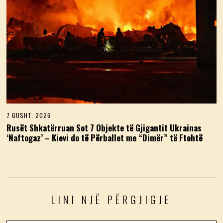
7 GUSHT, 2026
7
G
Rusët Shkatërruan Sot 7 Objekte të Gjigantit Ukrainas
U
‘Naftogaz’ – Kievi do të Përballet me “Dimër” të Ftohtë
S
H
T
,
2
0
2
6
LINI NJË PËRGJIGJE