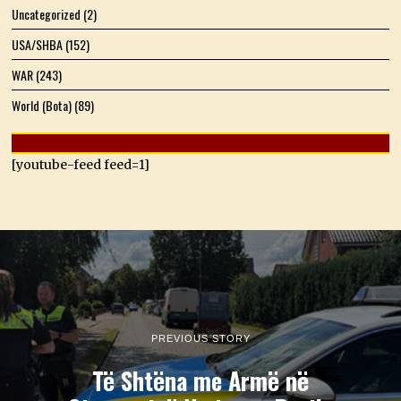
Uncategorized
(2)
USA/SHBA
(152)
WAR
(243)
World (Bota)
(89)
[youtube-feed feed=1]
PREVIOUS STORY
Të Shtëna me Armë në