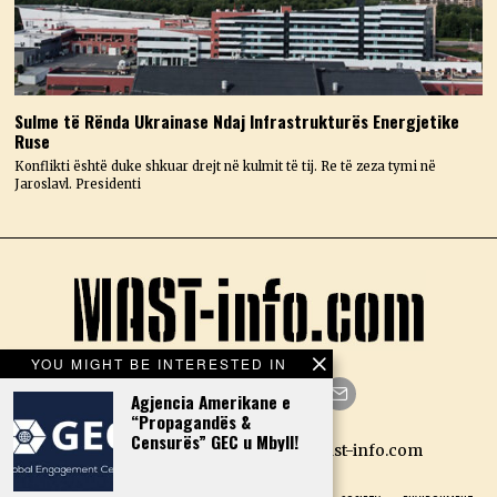
Sulme të Rënda Ukrainase Ndaj Infrastrukturës Energjetike
Ruse
Konflikti është duke shkuar drejt në kulmit të tij. Re të zeza tymi në
Jaroslavl. Presidenti
YOU MIGHT BE INTERESTED IN
Agjencia Amerikane e
“Propagandës &
Facebook
Twitter
Instagram
LinkedIn
YouTube
Email
Censurës” GEC u Mbyll!
Designed by N.D. — Copyright Mast-info.com