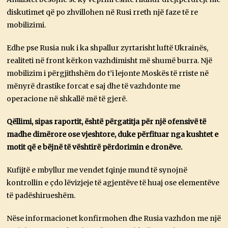
diskutimet që po zhvillohen në Rusi rreth një faze të re
mobilizimi.
Edhe pse Rusia nuk i ka shpallur zyrtarisht luftë Ukrainës,
realiteti në front kërkon vazhdimisht më shumë burra. Një
mobilizim i përgjithshëm do t’i lejonte Moskës të rriste në
mënyrë drastike forcat e saj dhe të vazhdonte me
operacione në shkallë më të gjerë.
Qëllimi, sipas raportit, është përgatitja për një ofensivë të
madhe dimërore ose vjeshtore, duke përfituar nga kushtet e
motit që e bëjnë të vështirë përdorimin e dronëve.
Kufijtë e mbyllur me vendet fqinje mund të synojnë
kontrollin e çdo lëvizjeje të agjentëve të huaj ose elementëve
të padëshirueshëm.
Nëse informacionet konfirmohen dhe Rusia vazhdon me një