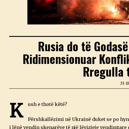
Rusia do të Godasë
Ridimensionuar Konfli
Rregulla t
25 Q
K
ush e thotë këtë?
Përshkallëzimi në Ukrainë duket se po hyn n
i lënë vendin skenarëve të një lëvizjeje vendimtare