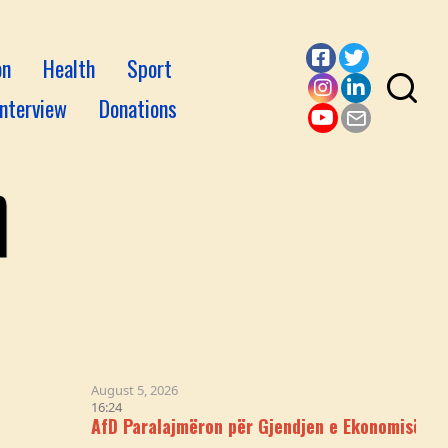
on
Health
Sport
Facebook
Twitter
Interview
Donations
Instagram
LinkedI
YouTube
Email
August 5, 2026
16:24
AfD Paralajmëron për Gjendjen e Ekonomisë Gjermane: "S