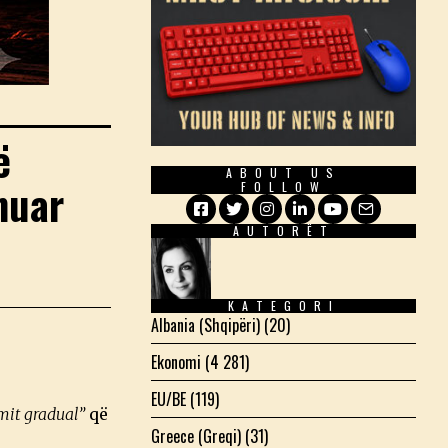
ë
ABOUT US
nuar
FOLLOW
AUTORËT
Facebook
Twitter
Instagram
LinkedIn
YouTube
Email
KATEGORI
Albania (Shqipëri)
(20)
Ekonomi
(4 281)
EU/BE
(119)
mit gradual”
që
Greece (Greqi)
(31)