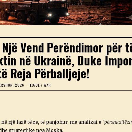
 Një Vend Perëndimor për t
ktin në Ukrainë, Duke Impo
ë Reja Përballjeje!
ERSHOR, 2026
2
EU/BE
/
WAR
5
Q
E
R
S
H
O
ë një fazë të re, të panjohur, me analizat e
“përshkallëzi
R
,
 dhe strategjike nga Moska.