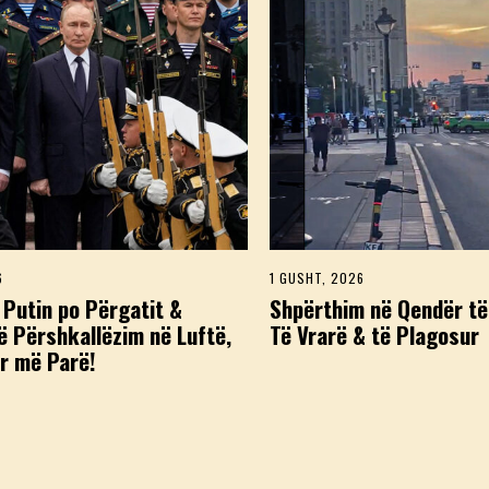
6
1
1 GUSHT, 2026
1
G
G
 Putin po Përgatit &
Shpërthim në Qendër t
U
U
ë Përshkallëzim në Luftë,
Të Vrarë & të Plagosur
S
S
H
H
r më Parë!
T
T
,
,
2
2
0
0
2
2
6
6