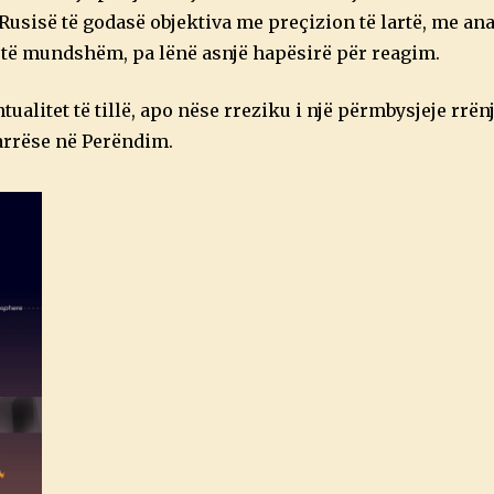
ë Rusisë të godasë objektiva me preçizion të lartë, me ana
të mundshëm, pa lënë asnjë hapësirë ​​për reagim.
tualitet të tillë, apo nëse rreziku i një përmbysjeje rrënj
rrëse në Perëndim.