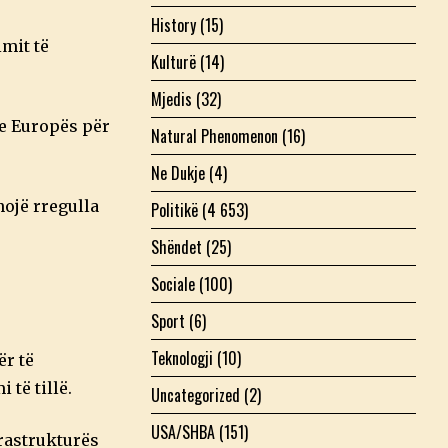
History
(15)
imit të
Kulturë
(14)
Mjedis
(32)
 e Europës për
Natural Phenomenon
(16)
Ne Dukje
(4)
ojë rregulla
Politikë
(4 653)
Shëndet
(25)
Sociale
(100)
Sport
(6)
Teknologji
(10)
ër të
i të tillë.
Uncategorized
(2)
USA/SHBA
(151)
frastrukturës