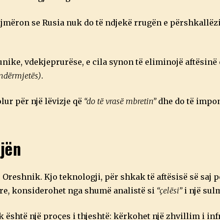
2
0
2
lajmëron se Rusia nuk do të ndjekë rrugën e përshkallëz
6
 unike, vdekjeprurëse, e cila synon të eliminojë aftësinë
ndërmjetës)
.
olur për një lëvizje që
“do të vrasë mbretin”
dhe do të impon
jën
Oreshnik. Kjo teknologji, për shkak të aftësisë së saj p
ore, konsiderohet nga shumë analistë si
“çelësi”
i një sulm
është një proçes i thjeshtë: kërkohet një zhvillim i in