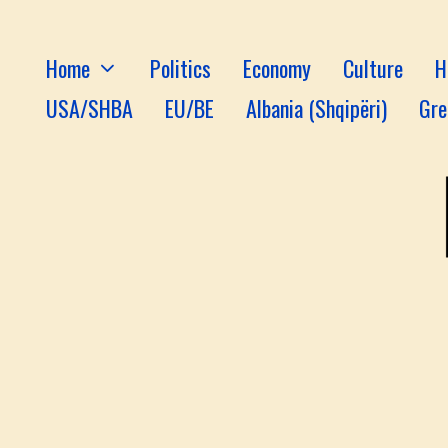
Home
Politics
Economy
Culture
H
USA/SHBA
EU/BE
Albania (Shqipëri)
Gre