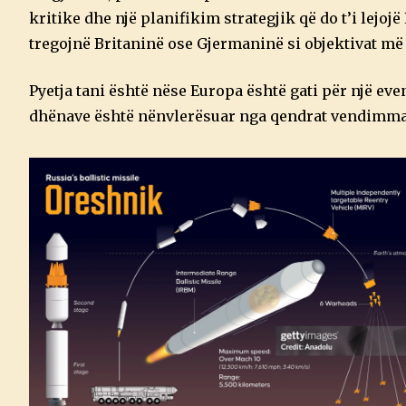
kritike dhe një planifikim strategjik që do t’i lejoj
tregojnë Britaninë ose Gjermaninë si objektivat më 
Pyetja tani është nëse Europa është gati për një even
dhënave është nënvlerësuar nga qendrat vendimma