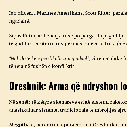
Ish oficeri i Marinës Amerikane, Scott Ritter, para
ngadaltë.
Sipas Ritter, udhëheqja ruse po përgatit një goditje
të goditur territorin rus përmes palëve të treta
(me 
“Nuk do të ketë përshkallëzim gradual”
, vëren ai duke f
të reja në fushën e konfliktit.
Oreshnik: Arma që ndryshon lo
Në zemër të këtyre skenarëve është sistemi raketor 
anashkaluar sistemet tradicionale të mbrojtjes ajr
Megjithatë, përdorimi operacional i Oreshnikut nuk 