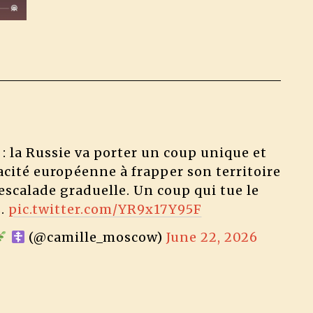
e : la Russie va porter un coup unique et
pacité européenne à frapper son territoire
escalade graduelle. Un coup qui tue le
s.
pic.twitter.com/YR9x17Y95F
(@camille_moscow)
June 22, 2026