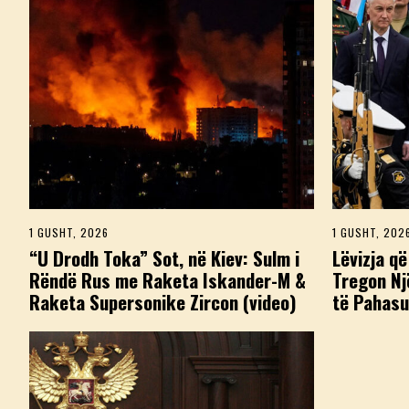
1 GUSHT, 2026
1
1 GUSHT, 202
G
“U Drodh Toka” Sot, në Kiev: Sulm i
Lëvizja që
U
Rëndë Rus me Raketa Iskander-M &
Tregon Nj
S
H
Raketa Supersonike Zircon (video)
të Pahasu
T
,
2
0
2
6