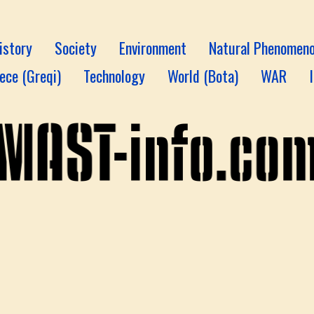
istory
Society
Environment
Natural Phenomen
ece (Greqi)
Technology
World (Bota)
WAR