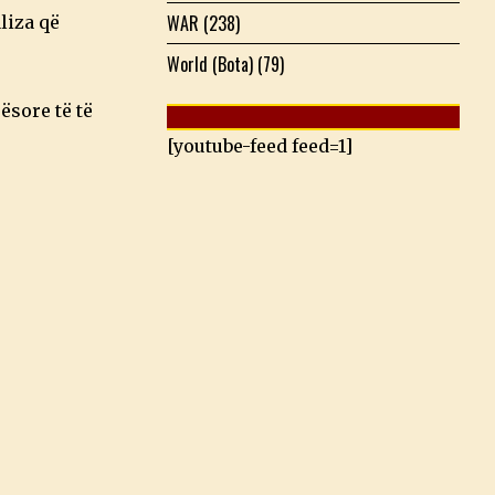
WAR
(238)
liza që
World (Bota)
(79)
ësore të të
[youtube-feed feed=1]