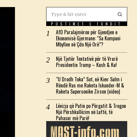
POSTIMET E FUNDIT
AfD Paralajmëron për Gjendjen e
Ekonomisë Gjermane: “Sa Kompani
Mbyllen në Çdo Një Orë”?
Një Tjetër Tentativë për të Vrarë
Presidentin Trump – Kush & Ku!
“U Drodh Toka” Sot, në Kiev: Sulm i
Rëndë Rus me Raketa Iskander-M &
Raketa Supersonike Zircon (video)
Lëvizja që Putin po Përgatit & Tregon
Një Përshkallëzim në Luftë, të
Pahasur më Parë!