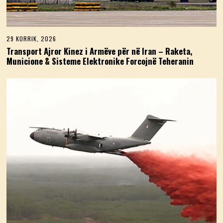
29 KORRIK, 2026
2
9
Transport Ajror Kinez i Armëve për në Iran – Raketa,
K
Municione & Sisteme Elektronike Forcojnë Teheranin
O
R
R
I
K
,
2
0
2
6