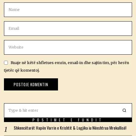
Ruaje në këtë shfletues emrin, email-in dhe sajtin tim, për herën
tjetër që komentoj.
POSTIMET E FUNDIT
Shkencëtarët Hapën Varrin e Krishtit & Logjika iu Nënshtrua Mrekullisë!