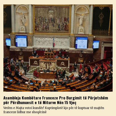
Asambleja Kombëtare Franceze Pro Burgimit të Përjetshëm
për Përdhunuesit e të Miturve Nën 15 Vjeç
Vetëm e Majta votoi kundër! Kuptimplotë kjo për të kuptuar të majtën
franceze lidhur me shoqërinë