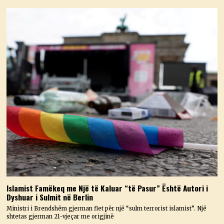
Islamist Famëkeq me Një të Kaluar “të Pasur” Është Autori i
Dyshuar i Sulmit në Berlin
Ministri i Brendshëm gjerman flet për një “sulm terrorist islamist”. Një
shtetas gjerman 21-vjeçar me origjinë