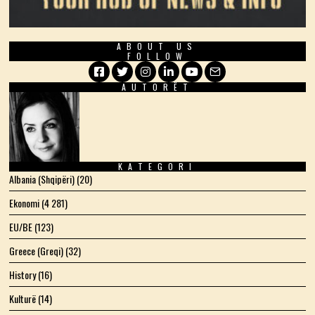
ABOUT US
FOLLOW
AUTORËT
Facebook
Twitter
Instagram
LinkedIn
YouTube
Email
KATEGORI
Albania (Shqipëri)
(20)
Ekonomi
(4 281)
EU/BE
(123)
Greece (Greqi)
(32)
History
(16)
Kulturë
(14)