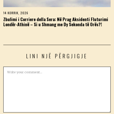
14 KORRIK, 2026
1
4
Zbulimi i Corriere della Sera: Në Prag Aksidenti Fluturimi
K
Londër-Athinë – Si u Shmang me Dy Sekonda të Orës?!
O
R
R
I
K
,
2
0
LINI NJË PËRGJIGJE
2
6