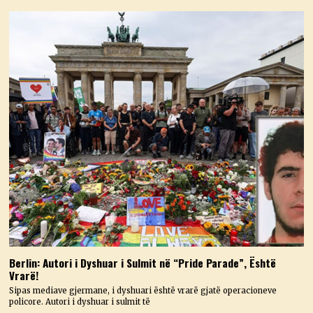
Berlin: Autori i Dyshuar i Sulmit në “Pride Parade”, Është
Vrarë!
Sipas mediave gjermane, i dyshuari është vrarë gjatë operacioneve
policore. Autori i dyshuar i sulmit të