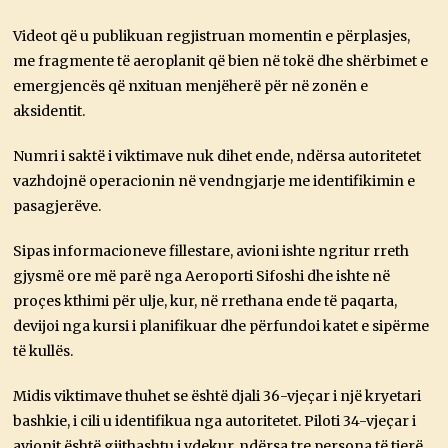
Videot që u publikuan regjistruan momentin e përplasjes,
me fragmente të aeroplanit që bien në tokë dhe shërbimet e
emergjencës që nxituan menjëherë për në zonën e
aksidentit.
Numri i saktë i viktimave nuk dihet ende, ndërsa autoritetet
vazhdojnë operacionin në vendngjarje me identifikimin e
pasagjerëve.
Sipas informacioneve fillestare, avioni ishte ngritur rreth
gjysmë ore më parë nga Aeroporti Sifoshi dhe ishte në
proçes kthimi për ulje, kur, në rrethana ende të paqarta,
devijoi nga kursi i planifikuar dhe përfundoi katet e sipërme
të kullës.
Midis viktimave thuhet se është djali 36-vjeçar i një kryetari
bashkie, i cili u identifikua nga autoritetet. Piloti 34-vjeçar i
avionit është gjithashtu i vdekur, ndërsa tre persona të tjerë