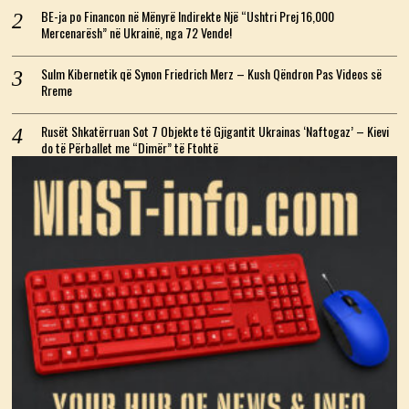
BE-ja po Financon në Mënyrë Indirekte Një “Ushtri Prej 16,000
Mercenarësh” në Ukrainë, nga 72 Vende!
Sulm Kibernetik që Synon Friedrich Merz – Kush Qëndron Pas Videos së
Rreme
Rusët Shkatërruan Sot 7 Objekte të Gjigantit Ukrainas ‘Naftogaz’ – Kievi
do të Përballet me “Dimër” të Ftohtë