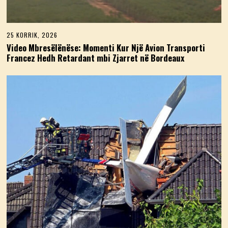
25 KORRIK, 2026
2
5
Video Mbresëlënëse: Momenti Kur Një Avion Transporti
K
Francez Hedh Retardant mbi Zjarret në Bordeaux
O
R
R
I
K
,
2
0
2
6