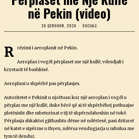
në Pekin (video)
26 QERSHOR, 2026
2
SOCIALE
6
Q
E
R
R
rëzimi i aeroplanit në Pekin.
S
H
O
Aeroplan i vogël përplaset me një kullë, vdesdjali i
R
kryetarit të bashkisë.
,
2
0
Aeroplani u shpërbë pas përplasjes.
2
6
Autoritetet e Pekinit u njoftuan kur një aeroplan i vogël u
përplas me një kullë, duke bërë që ai të shpërbëhej pothuajse
plotësisht dhe mbeturinat e tij të shpërndaheshin në tokë.
Përplasja shkaktoi gjithashtu dëme në ndërtesë, pasi dritaret
në katet e sipërme u thyen, ndërsa vendngjarja u mbulua me
tym të dendur.