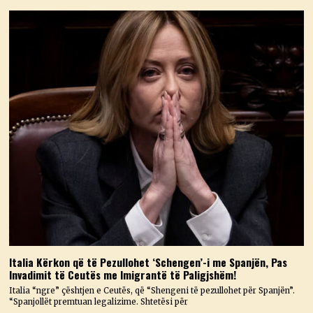
Italia Kërkon që të Pezullohet ‘Schengen’-i me Spanjën, Pas
Invadimit të Ceutës me Imigrantë të Paligjshëm!
Italia “ngre” çështjen e Ceutës, që “Shengeni të pezullohet për Spanjën”.
“Spanjollët premtuan legalizime. Shtetësi për