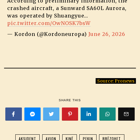
According to preliminary information, the
crashed aircraft, a Sunward SA60L Aurora,
was operated by Shuangyue…
pic.twitter.com/OwNOSK7bsW
— Kordon (@Kordoneuropa)
June 26, 2026
Source: Pronews
SHARE THIS
AKSIDENT
AVION
KINË
PEKIN
RRËZOHET