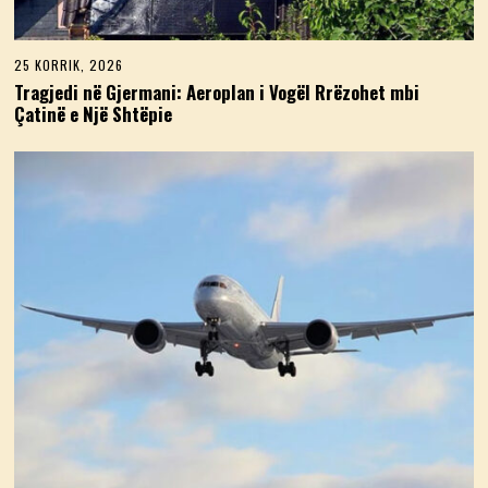
25 KORRIK, 2026
2
5
Tragjedi në Gjermani: Aeroplan i Vogël Rrëzohet mbi
K
Çatinë e Një Shtëpie
O
R
R
I
K
,
2
0
2
6