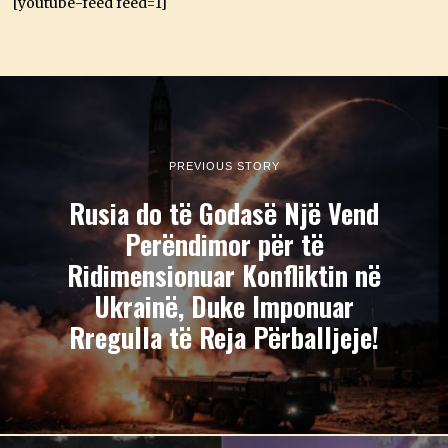
[youtube-feed feed=1]
PREVIOUS STORY
Rusia do të Godasë Një Vend
Perëndimor për të
Ridimensionuar Konfliktin në
Ukrainë, Duke Imponuar
Rregulla të Reja Përballjeje!