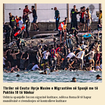
Thriler në Ceuta: Hyrje Masive e Migrantëve në Spanjë me të
Paktën 18 të Vdekur
Ushtria spanjolle forcon sigurinë kufitare, ndërsa Roma lë të hapur
mundësinë e rivendosjes së kontrolleve kufitare