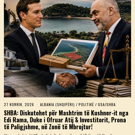
27 KORRIK, 2026
2
ALBANIA (SHQIPËRI)
/
POLITIKË
/
USA/SHBA
7
SHBA: Diskutohet për Mashtrim të Kushner-it nga
K
Edi Rama, Duke i Ofruar Atij & Investitorit, Prona
O
R
të Paligjshme, në Zonë të Mbrojtur!
R
I