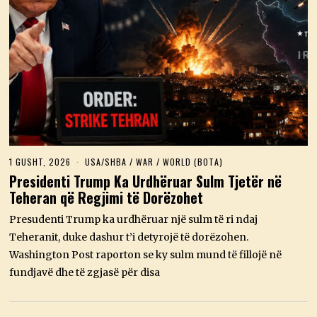
1 GUSHT, 2026
1
USA/SHBA
/
WAR
/
WORLD (BOTA)
G
Presidenti Trump Ka Urdhëruar Sulm Tjetër në
U
Teheran që Regjimi të Dorëzohet
S
H
T
Presudenti Trump ka urdhëruar një sulm të ri ndaj
,
Teheranit, duke dashur t’i detyrojë të dorëzohen.
2
0
Washington Post raporton se ky sulm mund të fillojë në
2
fundjavë dhe të zgjasë për disa
6