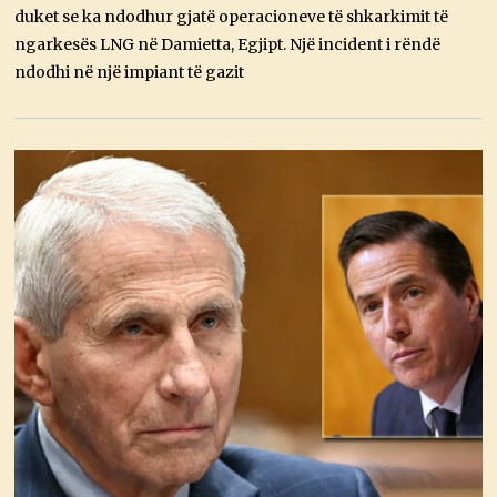
I
duket se ka ndodhur gjatë operacioneve të shkarkimit të
K
,
ngarkesës LNG në Damietta, Egjipt. Një incident i rëndë
2
ndodhi në një impiant të gazit
0
2
6