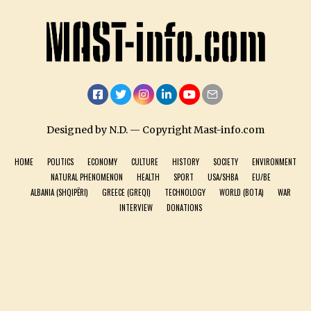
Facebook
Twitter
Instagram
LinkedIn
YouTube
Email
Designed by N.D. — Copyright Mast-info.com
HOME
POLITICS
ECONOMY
CULTURE
HISTORY
SOCIETY
ENVIRONMENT
NATURAL PHENOMENON
HEALTH
SPORT
USA/SHBA
EU/BE
ALBANIA (SHQIPËRI)
GREECE (GREQI)
TECHNOLOGY
WORLD (BOTA)
WAR
INTERVIEW
DONATIONS