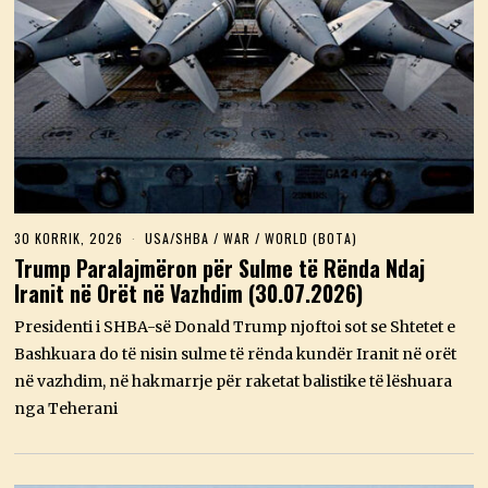
30 KORRIK, 2026
3
USA/SHBA
/
WAR
/
WORLD (BOTA)
0
Trump Paralajmëron për Sulme të Rënda Ndaj
K
Iranit në Orët në Vazhdim (30.07.2026)
O
R
R
Presidenti i SHBA-së Donald Trump njoftoi sot se Shtetet e
I
Bashkuara do të nisin sulme të rënda kundër Iranit në orët
K
,
në vazhdim, në hakmarrje për raketat balistike të lëshuara
2
nga Teherani
0
2
6