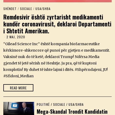
SHËNDET
/
SOCIALE
/
USA/SHBA
Remdesivir është zyrtarisht medikamenti
kundër coronavirusit, deklaroi Departamenti
i Shtetit Amerikan.
2 MAJ, 2020
2
3
“Gilead Science Inc” është kompania biofarmaceutike
M
A
kërkimore-shkencore që punoi për gjetjen e medikamentit.
J
Vaksinë nuk do të ketë, deklaroi Trump! Ndërsa Media
,
2
gjendet të jetë sërish në Heshtje. Ja pra, që të kuptoni
0
komplotin! Ky duhet të ishte lajmi i ditës. #Shpërndajeni_JU!
2
6
#Sfidoni_Median
READ MORE
POLITIKË
/
SOCIALE
/
USA/SHBA
Mega-Skandal Trondit Kandidatin