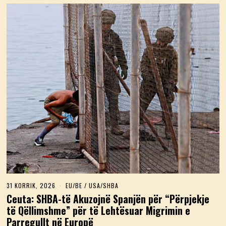
31 KORRIK, 2026
3
EU/BE
/
USA/SHBA
1
Ceuta: SHBA-të Akuzojnë Spanjën për “Përpjekje
K
të Qëllimshme” për të Lehtësuar Migrimin e
O
R
Parregullt në Europë
R