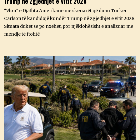
Trump në Zgjedhjet e Vitit 2028
S
H
T
“Vlon” e Djathta Amerikane me skenarët që duan Tucker
,
Carlson të kandidojë kundër Trump në zgjedhjet e vitit 2028.
2
0
Situata duket se po nxehet, por njëklohësisht e analizuar me
2
mendje të ftohtë
6