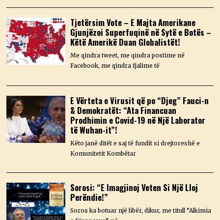
Tjetërsim Vote – E Majta Amerikane
Gjunjëzoi Superfuqinë në Sytë e Botës –
Këtë Amerikë Duan Globalistët!
Me qindra tweet, me qindra postime në
Facebook, me qindra fjalime të
E Vërteta e Virusit që po “Djeg” Fauci-n
& Demokratët: “Ata Financuan
Prodhimin e Covid-19 në Një Laborator
të Wuhan-it”!
Këto janë ditët e saj të fundit si drejtoreshë e
Komunitetit Kombëtar
Sorosi: “E Imagjinoj Veten Si Një Lloj
Perëndie!”
Soros ka botuar një libër, dikur, me titull “Alkimia