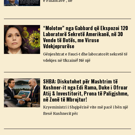
e Financave”, në
“Molotov” nga Gabbard që Ekspozoi 120
Laboratorë Sekretë Amerikanë, në 30
Vende të Botës, me Viruse
Vdekjeprurëse
Gënjeshtrat e Fauci-t dhe laboratorët sekretë të
vdekjes në Ukrainë! Në një
SHBA: Diskutohet për Mashtrim të
Kushner-it nga Edi Rama, Duke i Ofruar
Atij & Investitorit, Prona të Paligjshme,
në Zonë të Mbrojtur!
Kryeministri i Shqipërisë vite më parë i bën një
ftesë Kushnerit për