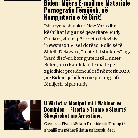
Biden: Mijëra E-mail me Materiale
Pornografie Fëmijësh, në
Kompjuterin e të Birit!
Ish kryebashkiaku i New York dhe
këshilltar i sigurisë qeveritare, Rudy
Giuliani, zbuloi për rrjetin televiziv
‘Newsmax TV’ se i dorëzoi Policisë të
Shtetit Delaware, “material shokues” nga
‘hard disc’-u i kompjuterit të Hunter
Biden, biri i kandidatit të majtë për
zgjedhjet presidenciale të nëntorit 2020,
Joe Biden, që lidhen me pornografi
fëmijësh. Sipas Rudy
U Vërtetua Manipulimi i Makinerive
Dominion – Fitorja e Trump e Sigurtë –
Shoqërohet me Arrestime.
Gjenerali Flyn i kërkon Presidentit Trump të
shpallë menjëherë ligjin ushtarak, deri