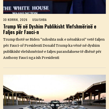
30 KORRIK, 2026
3
USA/SHBA
0
Trump Vë në Dyshim Publikisht Vlefshmërinë e
K
Faljes për Fauci-n
O
R
R
Trump thotë se Biden “ndoshta nuk e nënshkroi” vetë faljen
I
për Fauci-n! Presidenti Donald Trump ka vënë në dyshim
K
,
publikisht vlefshmërinë e faljes parandaluese të dhënë për
2
Anthony Fauci nga ish Presidenti
0
2
6