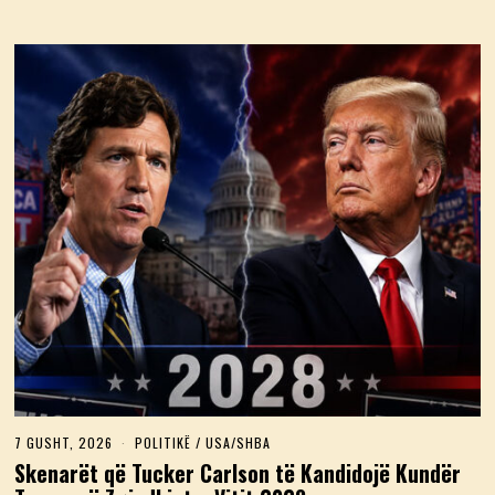
7 GUSHT, 2026
7
POLITIKË
/
USA/SHBA
G
Skenarët që Tucker Carlson të Kandidojë Kundër
U