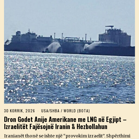
30 KORRIK, 2026
3
USA/SHBA
/
WORLD (BOTA)
0
Dron Godet Anije Amerikane me LNG në Egjipt –
K
Izraelitët Fajësojnë Iranin & Hezbollahun
O
R
R
Iranianët thonë se ishte një “provokim izraelit”. Shpërthimi