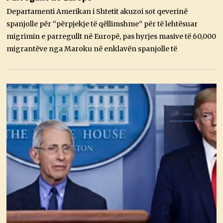
I
Departamenti Amerikan i Shtetit akuzoi sot qeverinë
K
,
spanjolle për “përpjekje të qëllimshme” për të lehtësuar
2
migrimin e parregullt në Europë, pas hyrjes masive të 60,000
0
2
migrantëve nga Maroku në enklavën spanjolle të
6