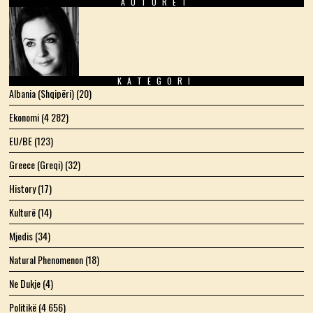
AUTORËT
Facebook
Twitter
Instagram
LinkedIn
YouTube
Email
KATEGORI
Albania (Shqipëri)
(20)
Ekonomi
(4 282)
EU/BE
(123)
Greece (Greqi)
(32)
History
(17)
Kulturë
(14)
Mjedis
(34)
Natural Phenomenon
(18)
Ne Dukje
(4)
Politikë
(4 656)