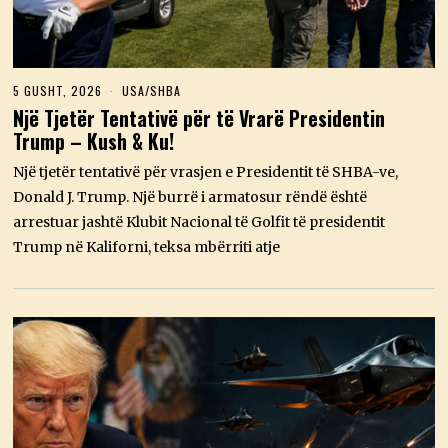
5 GUSHT, 2026
5
USA/SHBA
G
Një Tjetër Tentativë për të Vrarë Presidentin
U
Trump – Kush & Ku!
S
H
T
Një tjetër tentativë për vrasjen e Presidentit të SHBA-ve,
,
Donald J. Trump. Një burrë i armatosur rëndë është
2
0
arrestuar jashtë Klubit Nacional të Golfit të presidentit
2
Trump në Kaliforni, teksa mbërriti atje
6