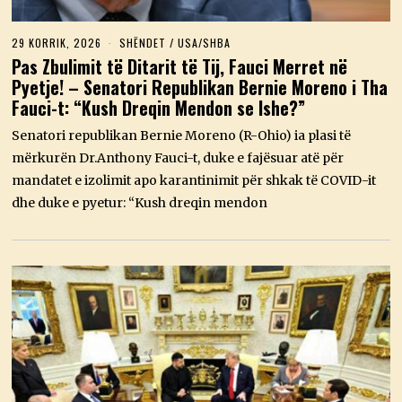
29 KORRIK, 2026
2
SHËNDET
/
USA/SHBA
9
Pas Zbulimit të Ditarit të Tij, Fauci Merret në
K
Pyetje! – Senatori Republikan Bernie Moreno i Tha
O
R
Fauci-t: “Kush Dreqin Mendon se Ishe?”
R
I
Senatori republikan Bernie Moreno (R-Ohio) ia plasi të
K
,
mërkurën Dr.Anthony Fauci-t, duke e fajësuar atë për
2
mandatet e izolimit apo karantinimit për shkak të COVID-it
0
2
dhe duke e pyetur: “Kush dreqin mendon
6