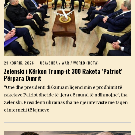
29 KORRIK, 2026
USA/SHBA
/
WAR
/
WORLD (BOTA)
Zelenski i Kërkon Trump-it 300 Raketa ‘Patriot’
Përpara Dimrit
“Unë dhe presidenti diskutuam liçencimin e prodhimit të
raketave Patriot dhe ide të tjera që mund të ndihmojnë”, tha
Zelenski. Presidenti ukrainas tha në një intervistë me faqen
e internetit të lajmeve