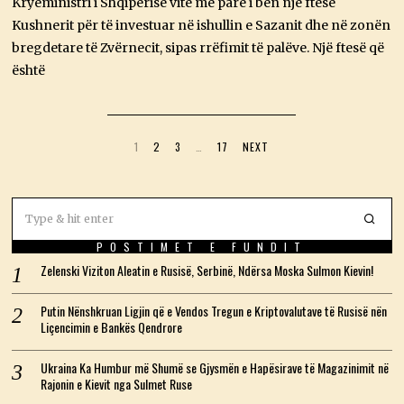
Kryeministri i Shqipërisë vite më parë i bën një ftesë
K
,
Kushnerit për të investuar në ishullin e Sazanit dhe në zonën
2
bregdetare të Zvërnecit, sipas rrëfimit të palëve. Një ftesë që
0
2
është
6
1
2
3
…
17
NEXT
POSTIMET E FUNDIT
Zelenski Viziton Aleatin e Rusisë, Serbinë, Ndërsa Moska Sulmon Kievin!
Putin Nënshkruan Ligjin që e Vendos Tregun e Kriptovalutave të Rusisë nën
Liçencimin e Bankës Qendrore
Ukraina Ka Humbur më Shumë se Gjysmën e Hapësirave të Magazinimit në
Rajonin e Kievit nga Sulmet Ruse