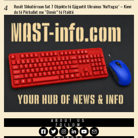
Rusët Shkatërruan Sot 7 Objekte të Gjigantit Ukrainas ‘Naftogaz’ – Kievi
do të Përballet me “Dimër” të Ftohtë
ABOUT US
FOLLOW