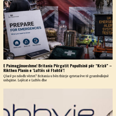
E Paimagjinueshme! Britania Përgatit Popullsinë për “Krizë” –
Rikthen Planin e ‘Luftës së Ftohtë’!
Çfarë po ndodh vërtet? Britania u bën thirrje qytetarëve të grumbullojnë
ushqime. Lojërat e Luftës dhe