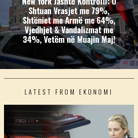
New York Jashtë Kontrolli: U
Shtuan Vrasjet me 79%,
Shtëniet me Armë me 64%,
Vjedhjet & Vandalizmat me
34%, Vetëm në Muajin Maj!
LATEST FROM EKONOMI