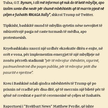
0
Tulsa, G.T.
Bynum, i cili më informoi që nuk do të ketë mbyllje, apo
izolim sonte dhe nesër për shumë mbështetës që të marrin pjesë në
çeljen e fushatës #MAGA Rally”
, shkroi Trump në Twitter.
Tipikisht, bashkitë mund të mbyllin qytetin nëse nevojitet të
mbizotërojë paqja në raste turmash të mëdha, apo
protestuesish.
Kryebashkiaku nxorri një urdhër ekzekutiv ditën e enjte, në
orët e vona, për implementim emergjet të një mbylljeje në
zonën përreth stadiumit
“për të mbrojtur shëndetin, sigurinë,
pacënueshmërinë dhe paqen publike, për të mbrojtur jetët dhe
pasuritë e njerëzve”.
Kreu i Bashkisë ndali qindra mbështetës të Trump që po
prisnin në rradhë për disa ditë, që të merrnin një biletë për të
qënë në rreshtat e parë të ceremonisë së çeljes së fushatës.
Raportuesi i “Breitbart News” Matthew Perdie, që ishte