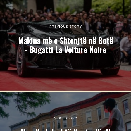
PREVIOUS STORY
Makina më e Shtenjtë në Botë
- Bugatti La Voiture Noire
NEXT STORY