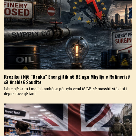
Rreziku i Një “Kraku” Energjitik në BE nga Mbyllja e Rafinerisë
së Arabisë Saudite
Ishte një krim i madh kombëtar për çdo vend të BE-së mosshfrytëzimi i
depozitave që tani