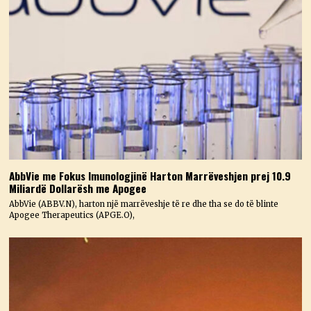
AbbVie me Fokus Imunologjinë Harton Marrëveshjen prej 10.9
Miliardë Dollarësh me Apogee
AbbVie (ABBV.N), harton një marrëveshje të re dhe tha se do të blinte
Apogee Therapeutics (APGE.O),