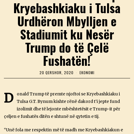
Kryebashkiaku i Tulsa
Urdhëron Mbylljen e
Stadiumit ku Nesër
Trump do të Çelë
Fushatën!
20 QERSHOR, 2020
2
EKONOMI
0
Q
E
R
D
onald Trump të premte njoftoi se Kryebashkiaku i
S
Tulsa G.T. Bynum kishte rënë dakord t’i jepte fund
H
O
izolimit dhe të lejonte mbështetësit e Trump-it për
R
,
çeljen e fushatës ditën e shtunë në qytetin e tij.
2
0
“Unë fola me respektin më të madh me Kryebashkiakun e
2