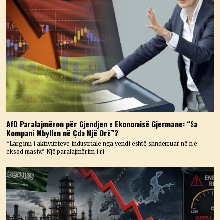
AfD Paralajmëron për Gjendjen e Ekonomisë Gjermane: “Sa
Kompani Mbyllen në Çdo Një Orë”?
“Largimi i aktiviteteve industriale nga vendi është shndërruar në një
eksod masiv.” Një paralajmërim i ri