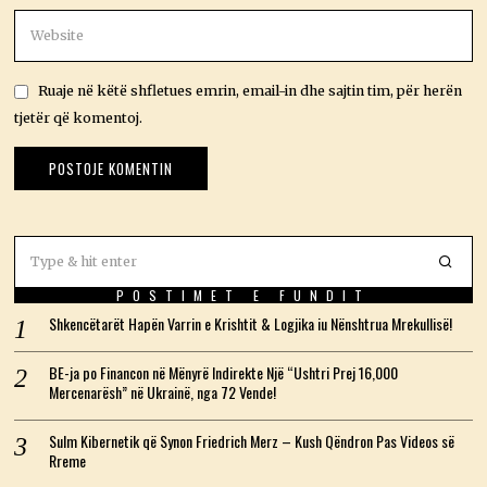
Ruaje në këtë shfletues emrin, email-in dhe sajtin tim, për herën
tjetër që komentoj.
POSTIMET E FUNDIT
Shkencëtarët Hapën Varrin e Krishtit & Logjika iu Nënshtrua Mrekullisë!
BE-ja po Financon në Mënyrë Indirekte Një “Ushtri Prej 16,000
Mercenarësh” në Ukrainë, nga 72 Vende!
Sulm Kibernetik që Synon Friedrich Merz – Kush Qëndron Pas Videos së
Rreme