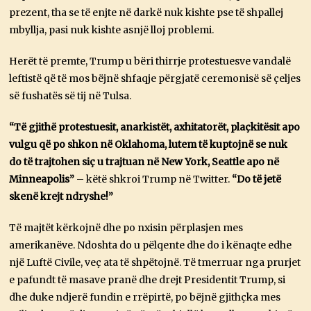
prezent, tha se të enjte në darkë nuk kishte pse të shpallej
mbyllja, pasi nuk kishte asnjë lloj problemi.
Herët të premte, Trump u bëri thirrje protestuesve vandalë
leftistë që të mos bëjnë shfaqje përgjatë ceremonisë së çeljes
së fushatës së tij në Tulsa.
“Të gjithë protestuesit, anarkistët, axhitatorët, plaçkitësit apo
vulgu që po shkon në Oklahoma, lutem të kuptojnë se nuk
do të trajtohen siç u trajtuan në New York, Seattle apo në
Minneapolis”
– këtë shkroi Trump në Twitter.
“Do të jetë
skenë krejt ndryshe!”
Të majtët kërkojnë dhe po nxisin përplasjen mes
amerikanëve. Ndoshta do u pëlqente dhe do i kënaqte edhe
një Luftë Civile, veç ata të shpëtojnë. Të tmerruar nga prurjet
e pafundt të masave pranë dhe drejt Presidentit Trump, si
dhe duke ndjerë fundin e rrëpirtë, po bëjnë gjithçka mes