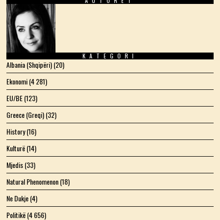
AUTORËT
Facebook
Twitter
Instagram
LinkedIn
YouTube
Email
KATEGORI
Albania (Shqipëri)
(20)
Ekonomi
(4 281)
EU/BE
(123)
Greece (Greqi)
(32)
History
(16)
Kulturë
(14)
Mjedis
(33)
Natural Phenomenon
(18)
Ne Dukje
(4)
Politikë
(4 656)