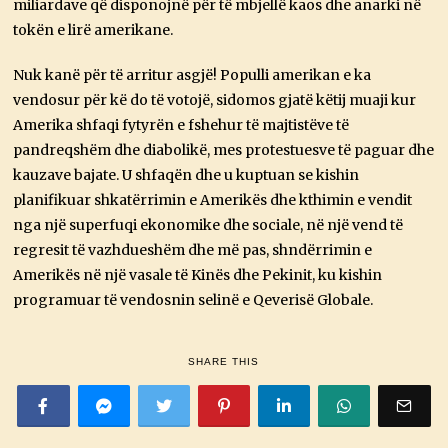
miliardave që disponojnë për të mbjellë kaos dhe anarki në
tokën e lirë amerikane.
Nuk kanë për të arritur asgjë! Populli amerikan e ka
vendosur për kë do të votojë, sidomos gjatë këtij muaji kur
Amerika shfaqi fytyrën e fshehur të majtistëve të
pandreqshëm dhe diabolikë, mes protestuesve të paguar dhe
kauzave bajate. U shfaqën dhe u kuptuan se kishin
planifikuar shkatërrimin e Amerikës dhe kthimin e vendit
nga një superfuqi ekonomike dhe sociale, në një vend të
regresit të vazhdueshëm dhe më pas, shndërrimin e
Amerikës në një vasale të Kinës dhe Pekinit, ku kishin
programuar të vendosnin selinë e Qeverisë Globale.
SHARE THIS