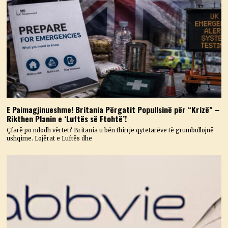
E Paimagjinueshme! Britania Përgatit Popullsinë për “Krizë” –
Rikthen Planin e ‘Luftës së Ftohtë’!
Çfarë po ndodh vërtet? Britania u bën thirrje qytetarëve të grumbullojnë
ushqime. Lojërat e Luftës dhe