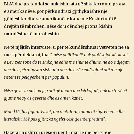
BLM dhe pretendoi se nuk ishin ata që shkatërronin pronat
e amerikanëve, por përkundrazi gjithçka ishte një
gënjeshtër dhe se amerikanët e kanë me Kushtetutë të
drejtën të mbrohen, nëse do u cënohej prona, kishin
mundësinë të mbroheshin.
Në të njëjtën intervistë, si për të kundërshtuar vetveten në sa
më sipër deklaroi, tha:
“…nëse politikanët nuk plotësojnë kërkesat
e Lëvizjes sonë do të shikojnë edhe më shumë dhunë, ne do e djegim
dhe do e përmbysim sistemin dhe do e zëvendësojmë atë me një
sistem të pëlqyeshëm për popullin
.
Nëse qeveria nuk na jep atë që duam dhe kërkojmë, nuk do të vënë
gjumë në sy as qeveria dhe as amerikanët
.
Mund të flas figurativisht, me metafora, mund të shprehem edhe
literalisht. Më pas gjithçka ngelet çështje interpretimi”
.
Gazetarja ushtroi presion për t’i marrë një përgjigje