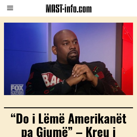
“Do i Lëmë Amerikanët
pa Gjumë” – Kreu i