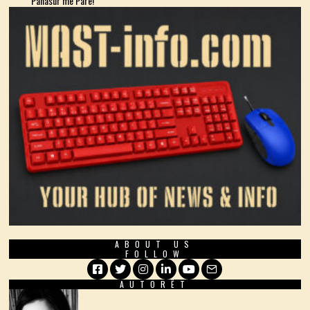
Pahasur më Parë!
ABOUT US
FOLLOW
AUTORËT
Facebook
Twitter
Instagram
LinkedIn
YouTube
Email