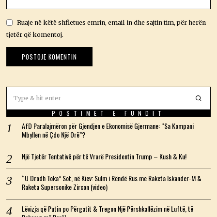
Ruaje në këtë shfletues emrin, email-in dhe sajtin tim, për herën
tjetër që komentoj.
POSTIMET E FUNDIT
AfD Paralajmëron për Gjendjen e Ekonomisë Gjermane: “Sa Kompani
Mbyllen në Çdo Një Orë”?
Një Tjetër Tentativë për të Vrarë Presidentin Trump – Kush & Ku!
“U Drodh Toka” Sot, në Kiev: Sulm i Rëndë Rus me Raketa Iskander-M &
Raketa Supersonike Zircon (video)
Lëvizja që Putin po Përgatit & Tregon Një Përshkallëzim në Luftë, të