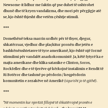
Newsome-it lidhur me faktin që pse duhet të ushtrohet
dhunë dhe të kryen vandalizma, dhe mori për përgjigje atë
se, kjo është thjesht dhe vetëm çështje stimuli.
***
Domethënë teksa marrin urdhër për të thyer, djegur,
shkatërruar, vjedhur dhe plaçkitur pronën dhe jetën e
bashkënënshtetasve të tyre amerikanë, kjo është një formë
stimulimi për vandalët anarkokomunistë. Ja, këtë fytyrë ka e
majta amerikane dhe klika satanike e Clinton, Soros,
Rockfeller dhe e të tjerëve që kërkojnë instalimin e Rendit të
Ri Botëror dhe tashmë po përdorin / keqpërdorin
komunitetin e zezakëve në Amerikë
(sigurisht jo të gjithë)
.
***
“Në momentin kur njerëzit fillojnë të shkatërrojnë pronën e