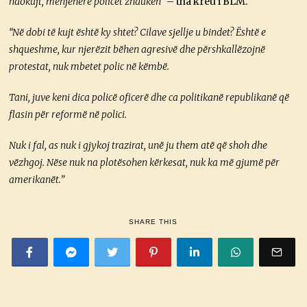
ndokujt, menjëherë policët zhduken”
– tha kreu i BLM.
“Në dobi të kujt është ky shtet? Cilave sjellje u bindet? Është e
shqueshme, kur njerëzit bëhen agresivë dhe përshkallëzojnë
protestat, nuk mbetet polic në këmbë.
Tani, juve keni dica policë oficerë dhe ca politikanë republikanë që
flasin për reformë në polici.
Nuk i fal, as nuk i gjykoj trazirat, unë ju them atë që shoh dhe
vëzhgoj. Nëse nuk na plotësohen kërkesat, nuk ka më gjumë për
amerikanët.”
SHARE THIS