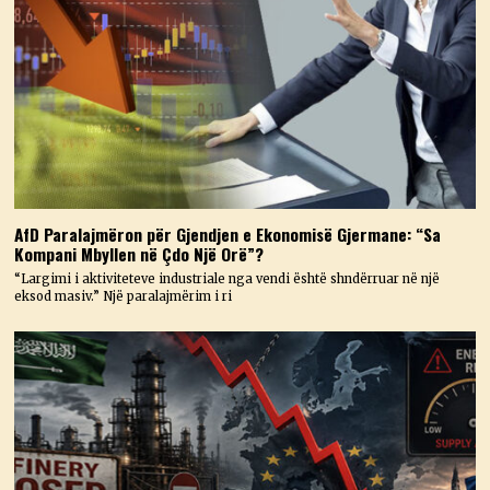
AfD Paralajmëron për Gjendjen e Ekonomisë Gjermane: “Sa
Kompani Mbyllen në Çdo Një Orë”?
“Largimi i aktiviteteve industriale nga vendi është shndërruar në një
eksod masiv.” Një paralajmërim i ri