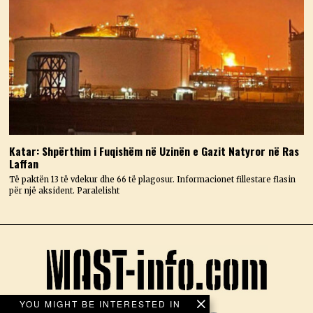
Katar: Shpërthim i Fuqishëm në Uzinën e Gazit Natyror në Ras
Laffan
Të paktën 13 të vdekur dhe 66 të plagosur. Informacionet fillestare flasin
për një aksident. Paralelisht
YOU MIGHT BE INTERESTED IN