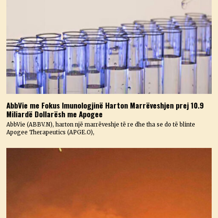
AbbVie me Fokus Imunologjinë Harton Marrëveshjen prej 10.9
Miliardë Dollarësh me Apogee
AbbVie (ABBV.N), harton një marrëveshje të re dhe tha se do të blinte
Apogee Therapeutics (APGE.O),