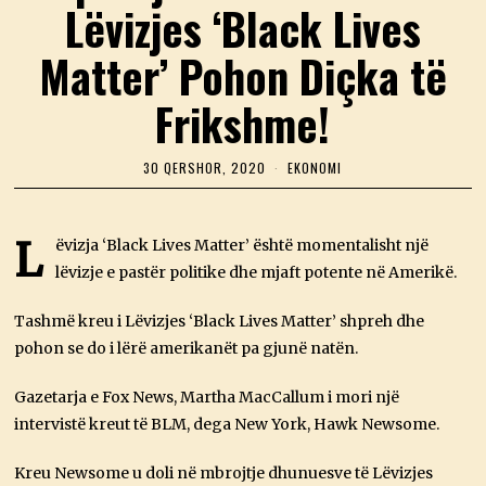
Lëvizjes ‘Black Lives
Matter’ Pohon Diçka të
Frikshme!
30 QERSHOR, 2020
3
EKONOMI
0
Q
E
R
L
ëvizja ‘Black Lives Matter’ është momentalisht një
S
lëvizje e pastër politike dhe mjaft potente në Amerikë.
H
O
R
Tashmë kreu i Lëvizjes ‘Black Lives Matter’ shpreh dhe
,
2
pohon se do i lërë amerikanët pa gjunë natën.
0
2
0
Gazetarja e Fox News, Martha MacCallum i mori një
intervistë kreut të BLM, dega New York, Hawk Newsome.
Kreu Newsome u doli në mbrojtje dhunuesve të Lëvizjes