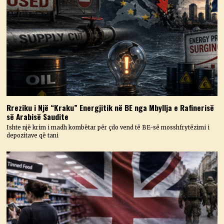
Rreziku i Një “Kraku” Energjitik në BE nga Mbyllja e Rafinerisë
së Arabisë Saudite
Ishte një krim i madh kombëtar për çdo vend të BE-së mosshfrytëzimi i
depozitave që tani