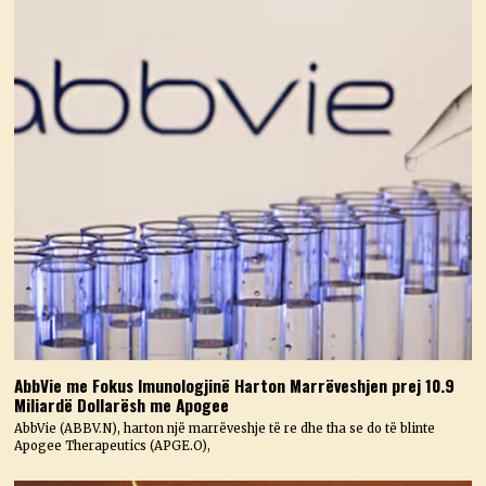
AbbVie me Fokus Imunologjinë Harton Marrëveshjen prej 10.9
Miliardë Dollarësh me Apogee
AbbVie (ABBV.N), harton një marrëveshje të re dhe tha se do të blinte
Apogee Therapeutics (APGE.O),