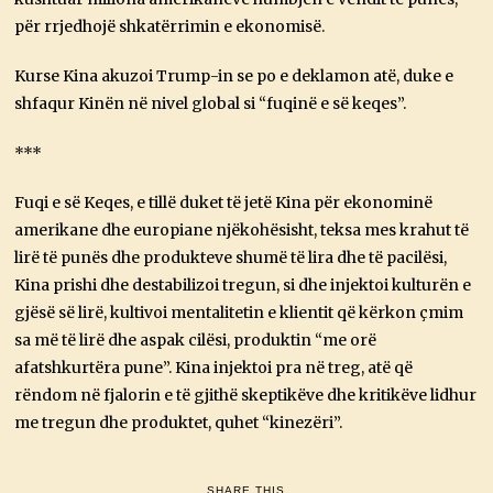
për rrjedhojë shkatërrimin e ekonomisë.
Kurse Kina akuzoi Trump-in se po e deklamon atë, duke e
shfaqur Kinën në nivel global si “fuqinë e së keqes”.
***
Fuqi e së Keqes, e tillë duket të jetë Kina për ekonominë
amerikane dhe europiane njëkohësisht, teksa mes krahut të
lirë të punës dhe produkteve shumë të lira dhe të pacilësi,
Kina prishi dhe destabilizoi tregun, si dhe injektoi kulturën e
gjësë së lirë, kultivoi mentalitetin e klientit që kërkon çmim
sa më të lirë dhe aspak cilësi, produktin “me orë
afatshkurtëra pune”. Kina injektoi pra në treg, atë që
rëndom në fjalorin e të gjithë skeptikëve dhe kritikëve lidhur
me tregun dhe produktet, quhet “kinezëri”.
SHARE THIS