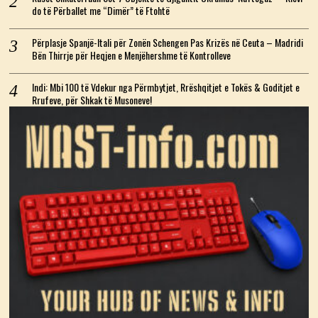
do të Përballet me “Dimër” të Ftohtë
Përplasje Spanjë-Itali për Zonën Schengen Pas Krizës në Ceuta – Madridi
Bën Thirrje për Heqjen e Menjëhershme të Kontrolleve
Indi: Mbi 100 të Vdekur nga Përmbytjet, Rrëshqitjet e Tokës & Goditjet e
Rrufeve, për Shkak të Musoneve!