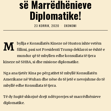
së Marrëdhënieve
Diplomatike!
23 KORRIK, 2020
2
EKONOMI
3
K
O
R
M
byllja e Konsullatës Kineze në Huston ishte vetëm
R
fillimi, pasi sot Presidenti Trump deklaroi se është e
I
K
mundur që të mbyllen edhe konsullata të tjera
,
2
kineze në SHBA, si dhe misione diplomatike.
0
2
Nga ana tjetër Kina po përgatitet të mbyllë Konsullatën
0
Amerikane në Wuhan dhe nëse do të jetë e nevojshme do të
mbyllë edhe Konsullata të tjera.
Të dy fuqitë shkojnë drejt ndërprerjes së marrëdhënieve
diplomatike.