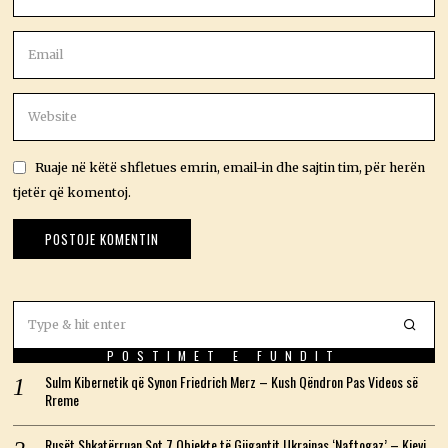
Ruaje në këtë shfletues emrin, email-in dhe sajtin tim, për herën
tjetër që komentoj.
POSTIMET E FUNDIT
Sulm Kibernetik që Synon Friedrich Merz – Kush Qëndron Pas Videos së
Rreme
Rusët Shkatërruan Sot 7 Objekte të Gjigantit Ukrainas ‘Naftogaz’ – Kievi