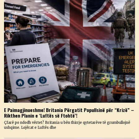
E Paimagjinueshme! Britania Përgatit Popullsinë për “Krizë” –
Rikthen Planin e ‘Luftës së Ftohtë’!
Çfarë po ndodh vërtet? Britania u bën thirrje qytetarëve të grumbullojnë
ushqime. Lojërat e Luftës dhe