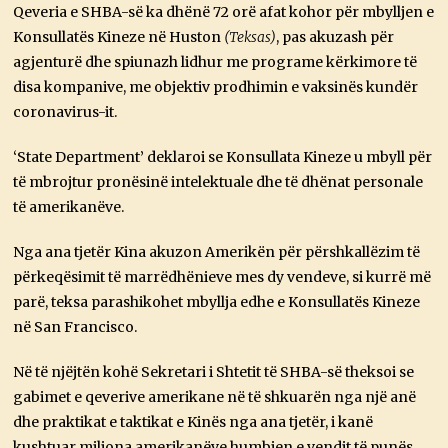
Qeveria e SHBA-së ka dhënë 72 orë afat kohor për mbylljen e
Konsullatës Kineze në Huston
(Teksas)
, pas akuzash për
agjenturë dhe spiunazh lidhur me programe kërkimore të
disa kompanive, me objektiv prodhimin e vaksinës kundër
coronavirus-it.
‘State Department’ deklaroi se Konsullata Kineze u mbyll për
të mbrojtur pronësinë intelektuale dhe të dhënat personale
të amerikanëve.
Nga ana tjetër Kina akuzon Amerikën për përshkallëzim të
përkeqësimit të marrëdhënieve mes dy vendeve, si kurrë më
parë, teksa parashikohet mbyllja edhe e Konsullatës Kineze
në San Francisco.
Në të njëjtën kohë Sekretari i Shtetit të SHBA-së theksoi se
gabimet e qeverive amerikane në të shkuarën nga një anë
dhe praktikat e taktikat e Kinës nga ana tjetër, i kanë
kushtuar miliona amerikanëve humbjen e vendit të punës,