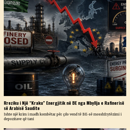
Rreziku i Një “Kraku” Energjitik në BE nga Mbyllja e Rafinerisë
së Arabisë Saudite
Ishte një krim i madh kombëtar për çdo vend të BE-së mosshfrytëzimi i
depozitave që tani