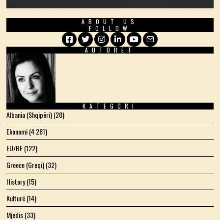
ABOUT US
FOLLOW
AUTORËT
Facebook
Twitter
Instagram
LinkedIn
YouTube
Email
KATEGORI
Albania (Shqipëri)
(20)
Ekonomi
(4 281)
EU/BE
(122)
Greece (Greqi)
(32)
History
(15)
Kulturë
(14)
Mjedis
(33)