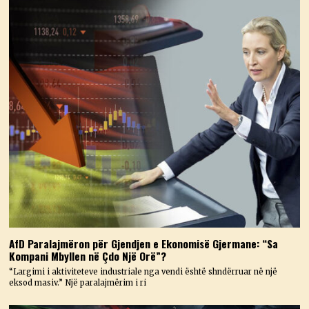
AfD Paralajmëron për Gjendjen e Ekonomisë Gjermane: “Sa
Kompani Mbyllen në Çdo Një Orë”?
“Largimi i aktiviteteve industriale nga vendi është shndërruar në një
eksod masiv.” Një paralajmërim i ri