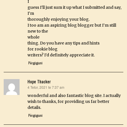
I
guess I’ll just sum it up what I submitted and say,
I’m
thoroughly enjoying your blog.
I too am an aspiring blog blogger but I’m still
new to the
whole
thing. Do you have any tips and hints
for rookie blog
writers? I’d definitely appreciate it.
Përgjigjuni
Hope Thacker
4 Tetor, 2021 te 7:37 am
thotë:
wonderful and also fantastic blog site. I actually
wish to thanks, for providing us far better
details.
Përgjigjuni