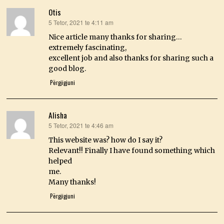
Otis
5 Tetor, 2021 te 4:11 am
thotë:
Nice article many thanks for sharing…
extremely fascinating,
excellent job and also thanks for sharing such a
good blog.
Përgjigjuni
Alisha
5 Tetor, 2021 te 4:46 am
thotë:
This website was? how do I say it?
Relevant!! Finally I have found something which
helped
me.
Many thanks!
Përgjigjuni