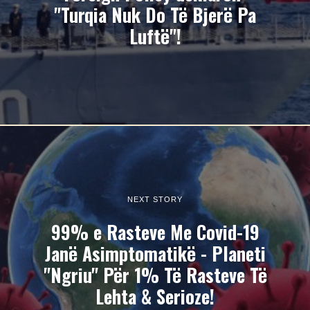
"Turqia Nuk Do Të Bjerë Pa
Luftë"!
NEXT STORY
99% e Rasteve Me Covid-19
Janë Asimptomatikë - Planeti
"Ngriu" Për 1% Të Rasteve Të
Lehta & Serioze!