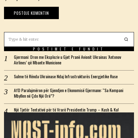
POSTIMET E FUNDIT
Gjermani: Dron me Eksploziv u Gjet Pranë Avionit Ukrainas ‘Antonov
Airlines’ që Mbante Municione
Sulme të Rënda Ukrainase Ndaj Infrastrukturës Energjetike Ruse
AfD Paralajmëron për Gjendjen e Ekonomisë Gjermane: “Sa Kompani
Mbyllen në Çdo Një Orë”?
Një Tjetër Tentativë për të Vrarë Presidentin Trump – Kush & Ku!