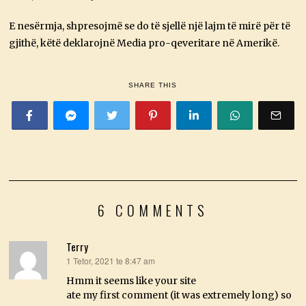
E nesërmja, shpresojmë se do të sjellë një lajm të mirë për të
gjithë, këtë deklarojnë Media pro-qeveritare në Amerikë.
SHARE THIS
6 COMMENTS
Terry
1 Tetor, 2021 te 8:47 am
thotë:
Hmm it seems like your site
ate my first comment (it was extremely long) so