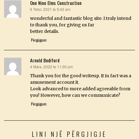
One Nine Elms Construction
6 Tetor, 2021 te 9:43 am
thotë:
wonderful and fantastic blog site. I truly intend
to thank you, for giving us far
better details.
Përgjigjuni
Arnold Bodiford
4 Mars, 2022 te 11:30 pm
thotë:
Thank you for the good writeup. It in fact was a
amusement account it.
Look advanced to more added agreeable from
you! However, how can we communicate?
Përgjigjuni
LINI NJË PËRGJIGJE