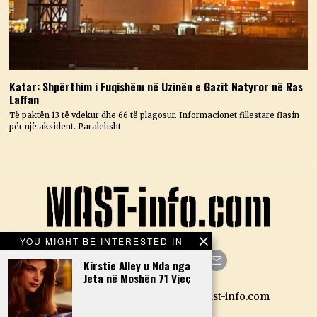
Katar: Shpërthim i Fuqishëm në Uzinën e Gazit Natyror në Ras
Laffan
Të paktën 13 të vdekur dhe 66 të plagosur. Informacionet fillestare flasin
për një aksident. Paralelisht
YOU MIGHT BE INTERESTED IN
Kirstie Alley u Nda nga
Jeta në Moshën 71 Vjeç
Facebook
Twitter
Instagram
LinkedIn
YouTube
Email
Designed by N.D. — Copyright Mast-info.com