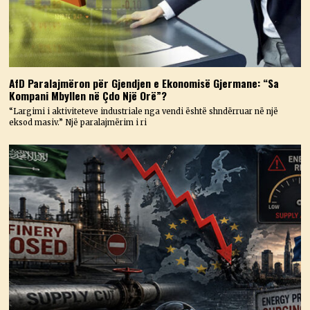
AfD Paralajmëron për Gjendjen e Ekonomisë Gjermane: “Sa
Kompani Mbyllen në Çdo Një Orë”?
“Largimi i aktiviteteve industriale nga vendi është shndërruar në një
eksod masiv.” Një paralajmërim i ri