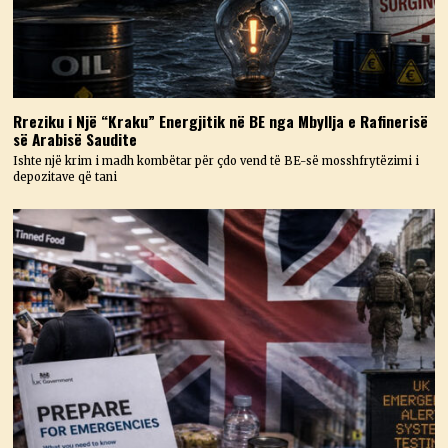
Rreziku i Një “Kraku” Energjitik në BE nga Mbyllja e Rafinerisë
së Arabisë Saudite
Ishte një krim i madh kombëtar për çdo vend të BE-së mosshfrytëzimi i
depozitave që tani