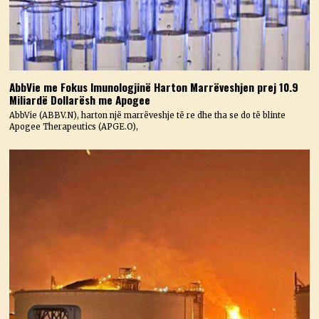
AbbVie me Fokus Imunologjinë Harton Marrëveshjen prej 10.9
Miliardë Dollarësh me Apogee
AbbVie (ABBV.N), harton një marrëveshje të re dhe tha se do të blinte
Apogee Therapeutics (APGE.O),