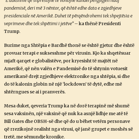
“E dukshme që shpresojnë të vonojnë kundërpërgjigjen ndaj
pandemisë, deri më 3 nëntor, që është edhe data e zgjedhjeve
presidenciale në Amerikë. Duhet të përqëndrohemi tek shpejtësia e
veprimeve dhe tek shpëtimi i jetëve”
– ka thënë Presidenti
Trump.
Burime nga Shtëpia e Bardhë thonë se është gjetur dhe është
provuar terapi e suksesshme për virusin. Kjo ka shqetësuar
mjaft qarqet e globalistëve, por kryesisht të majtët në
Amerikë, që nën valën e Pandemisë do të shtynin votuesit
amerikanë drejt zgjedhjeve elektronike nga shtëpia, si dhe
do të kalonin globin në një ‘lockdown’ të dytë, edhe më
shtërngues se ai i pranverës.
Mesa duket, qeveria Trump ka në dorë terapinë më shumë
sesa vaksinën, një vaksinë që nuk ka asnjë lidhje me atë të
Bill Gates dhe OBSH-së dhe që do u bëhet vetëm personave
që rrezikojnë realisht nga virusi, që janë grupet e moshës së
tretë, me sëmundje kronike.