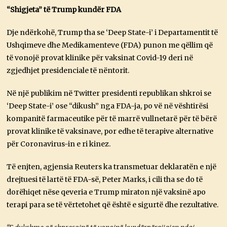
“Shigjeta” të Trump kundër FDA
Dje ndërkohë, Trump tha se ‘Deep State-i’ i Departamentit të
Ushqimeve dhe Medikamenteve (FDA) punon me qëllim që
të vonojë provat klinike për vaksinat Covid-19 deri në
zgjedhjet presidenciale të nëntorit.
Në një publikim në Twitter presidenti republikan shkroi se
‘Deep State-i’ ose “dikush” nga FDA-ja, po vë në vështirësi
kompanitë farmaceutike për të marrë vullnetarë për të bërë
provat klinike të vaksinave, por edhe të terapive alternative
për Coronavirus-in e ri kinez.
Të enjten, agjensia Reuters ka transmetuar deklaratën e një
drejtuesi të lartë të FDA-së, Peter Marks, i cili tha se do të
dorëhiqet nëse qeveria e Trump miraton një vaksinë apo
terapi para se të vërtetohet që është e sigurtë dhe rezultative.