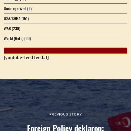
Uncategorized
(2)
USA/SHBA
(151)
WAR
(239)
World (Bota)
(80)
[youtube-feed feed=1]
PREVIOUS STORY
Foreign Policy deklaron: