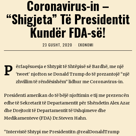
Coronavirus-in –
“Shigjeta” Të Presidentit
Kundër FDA-së!
23 GUSHT, 2020
2
EKONOMI
3
G
U
S
P
ërfaqësuesja e Shtypit të Shtëpisë së Bardhë, me një
H
‘tweet’ njofton se Donald Trump do të prezantojë “një
T
,
zhvillim të rëndësishëm” lidhur me Coronavirus-in.
2
0
2
Presidenti amerikan do të bëjë njoftimin e tij me prezencën
0
edhe të Sekretarit të Departamentit për Shëndetin Alex Azar
dhe Drejtorit të Departamentit të Ushqimeve dhe
Medikamenteve (FDA) Dr.Steven Hahn.
“Intervistë Shtypi me Presidentitn @realDonaldTrump