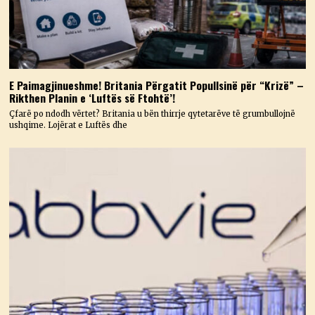
E Paimagjinueshme! Britania Përgatit Popullsinë për “Krizë” –
Rikthen Planin e ‘Luftës së Ftohtë’!
Çfarë po ndodh vërtet? Britania u bën thirrje qytetarëve të grumbullojnë
ushqime. Lojërat e Luftës dhe