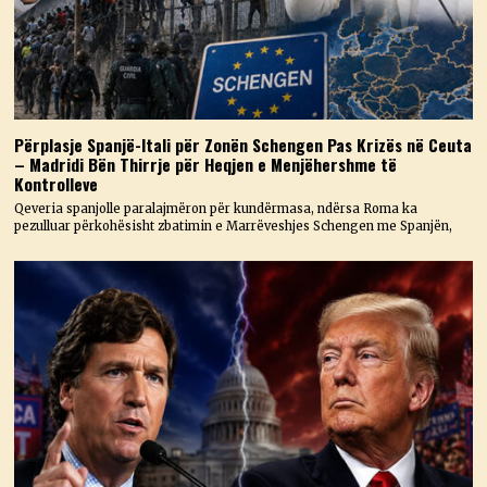
Përplasje Spanjë-Itali për Zonën Schengen Pas Krizës në Ceuta
– Madridi Bën Thirrje për Heqjen e Menjëhershme të
Kontrolleve
Qeveria spanjolle paralajmëron për kundërmasa, ndërsa Roma ka
pezulluar përkohësisht zbatimin e Marrëveshjes Schengen me Spanjën,