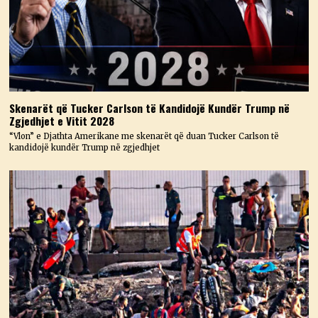
Skenarët që Tucker Carlson të Kandidojë Kundër Trump në
Zgjedhjet e Vitit 2028
“Vlon” e Djathta Amerikane me skenarët që duan Tucker Carlson të
kandidojë kundër Trump në zgjedhjet