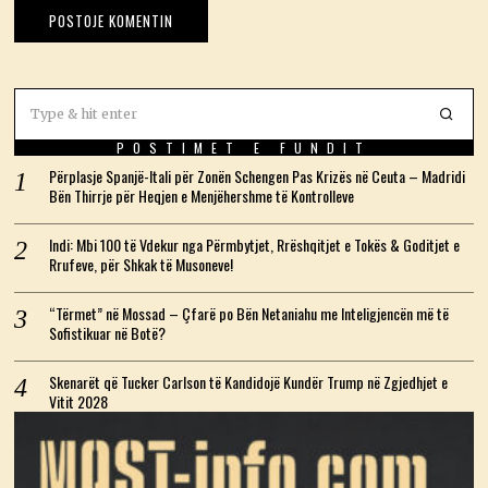
POSTIMET E FUNDIT
Përplasje Spanjë-Itali për Zonën Schengen Pas Krizës në Ceuta – Madridi
Bën Thirrje për Heqjen e Menjëhershme të Kontrolleve
Indi: Mbi 100 të Vdekur nga Përmbytjet, Rrëshqitjet e Tokës & Goditjet e
Rrufeve, për Shkak të Musoneve!
“Tërmet” në Mossad – Çfarë po Bën Netaniahu me Inteligjencën më të
Sofistikuar në Botë?
Skenarët që Tucker Carlson të Kandidojë Kundër Trump në Zgjedhjet e
Vitit 2028