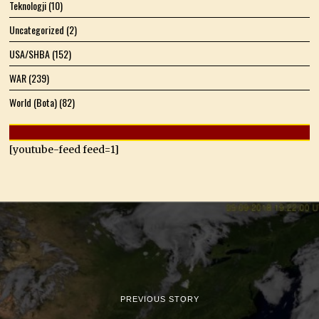
Teknologji
(10)
Uncategorized
(2)
USA/SHBA
(152)
WAR
(239)
World (Bota)
(82)
[youtube-feed feed=1]
PREVIOUS STORY