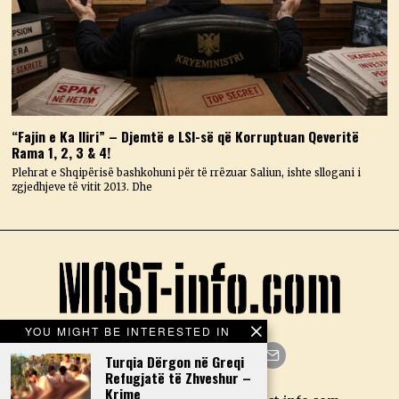
“Fajin e Ka Iliri” – Djemtë e LSI-së që Korruptuan Qeveritë
Rama 1, 2, 3 & 4!
Plehrat e Shqipërisë bashkohuni për të rrëzuar Saliun, ishte sllogani i
zgjedhjeve të vitit 2013. Dhe
YOU MIGHT BE INTERESTED IN
Turqia Dërgon në Greqi
Refugjatë të Zhveshur –
Facebook
Twitter
Instagram
LinkedIn
YouTube
Email
Krime