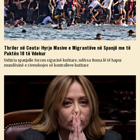
Thriler në Ceuta: Hyrje Masive e Migrantëve në Spanjë me të
Paktën 18 të Vdekur
Ushtria spanjolle forcon sigurinë kufitare, ndërsa Roma lë të hapur
mundësinë e rivendosjes së kontrolleve kufitare