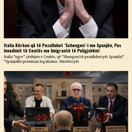
Italia Kërkon që të Pezullohet ‘Schengen’-i me Spanjën, Pas
Invadimit të Ceutës me Imigrantë të Paligjshëm!
Italia “ngre” çështjen e Ceutës, që “Shengeni të pezullohet për Spanjën”.
“Spanjollët premtuan legalizime. Shtetësi për