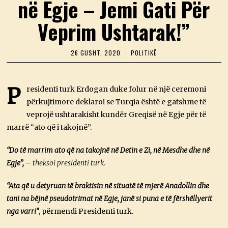
në Egje – Jemi Gati Për
Veprim Ushtarak!”
26 GUSHT, 2020
2
POLITIKË
6
G
U
S
P
residenti turk Erdogan duke folur në një ceremoni
H
përkujtimore deklaroi se Turqia është e gatshme të
T
,
veprojë ushtarakisht kundër Greqisë në Egje për të
2
0
marrë “ato që i takojnë”.
2
0
“Do të marrim ato që na takojnë në Detin e Zi, në Mesdhe dhe në
Egje”,
– theksoi presidenti turk.
“Ata që u detyruan të braktisin në situatë të mjerë Anadollin dhe
tani na bëjnë pseudotrimat në Egje, janë si puna e të fërshëllyerit
nga varri”
, përmendi Presidenti turk.