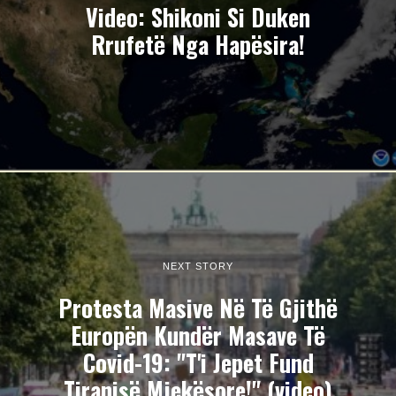
Video: Shikoni Si Duken
Rrufetë Nga Hapësira!
NEXT STORY
Protesta Masive Në Të Gjithë
Europën Kundër Masave Të
Covid-19: "T'i Jepet Fund
Tiranisë Mjekësore!" (video)