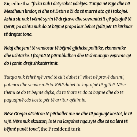
Siç edhe tha:
“frika nuk i detyrohet vdekjes. Turqia në Egje dhe në
Mesdheun lindor, si dhe në Detin e Zi do të marrë ato që i takojnë.
Ashtu siç nuk i vëmë syrin të drejtave dhe sovranitetit që gëzojnë të
tjerët, po ashtu nuk do të bëjmë prapa kur bëhet fjalë për të kërkuar
të drejtat tona.
Ndaj dhe jemi të vendosur të bëjmë gjithçka politike, ekonomike
dhe ushtarke. I ftojmë të përmblidhen dhe të shmangin veprime që
do i çonin drejt shkatërrimit.
Turqia nuk është një vend të cilit duhet t’i vihet në provë durimi,
potenca dhe vendosmëria. Këtë duhet ta kuptojnë të gjithë. Nëse
themi se do të bëjmë diçka, do të thotë se do ta bëjmë dhe do të
paguajmë çdo kosto për të arritur qëllimin.
Nëse Greqia dëshiron të përballet me ne dhe të paguajë kostot, le të
vijë. Nëse nuk ekziston, le të na largohet nga sytë dhe të na lërë të
bëjmë punët tona”,
the Presidenti turk.