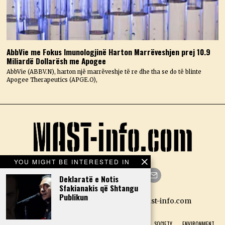
AbbVie me Fokus Imunologjinë Harton Marrëveshjen prej 10.9
Miliardë Dollarësh me Apogee
AbbVie (ABBV.N), harton një marrëveshje të re dhe tha se do të blinte
Apogee Therapeutics (APGE.O),
YOU MIGHT BE INTERESTED IN
Deklaratë e Notis
Sfakianakis që Shtangu
Facebook
Twitter
Instagram
LinkedIn
YouTube
Email
Publikun
Designed by N.D. — Copyright Mast-info.com
HOME
POLITICS
ECONOMY
CULTURE
HISTORY
SOCIETY
ENVIRONMENT