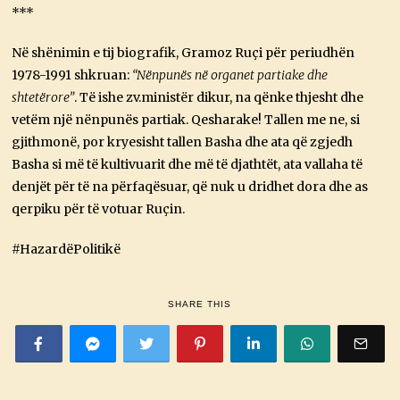
***
Në shënimin e tij biografik, Gramoz Ruçi për periudhën
1978-1991 shkruan:
“Nënpunës në organet partiake dhe
shtetërore”
. Të ishe zv.ministër dikur, na qënke thjesht dhe
vetëm një nënpunës partiak. Qesharake! Tallen me ne, si
gjithmonë, por kryesisht tallen Basha dhe ata që zgjedh
Basha si më të kultivuarit dhe më të djathtët, ata vallaha të
denjët për të na përfaqësuar, që nuk u dridhet dora dhe as
qerpiku për të votuar Ruçin.
#HazardëPolitikë
SHARE THIS