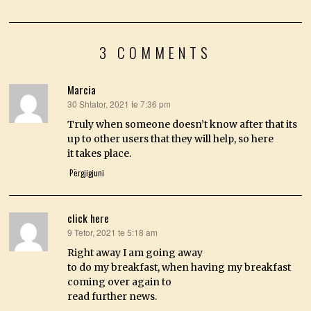
3 COMMENTS
Marcia
30 Shtator, 2021 te 7:36 pm
thotë:
Truly when someone doesn’t know after that its
up to other users that they will help, so here
it takes place.
Përgjigjuni
click here
9 Tetor, 2021 te 5:18 am
thotë:
Right away I am going away
to do my breakfast, when having my breakfast
coming over again to
read further news.