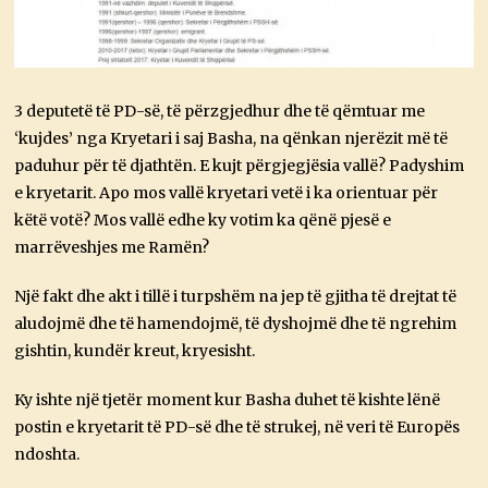
3 deputetë të PD-së, të përzgjedhur dhe të qëmtuar me
‘kujdes’ nga Kryetari i saj Basha, na qënkan njerëzit më të
paduhur për të djathtën. E kujt përgjegjësia vallë? Padyshim
e kryetarit. Apo mos vallë kryetari vetë i ka orientuar për
këtë votë? Mos vallë edhe ky votim ka qënë pjesë e
marrëveshjes me Ramën?
Një fakt dhe akt i tillë i turpshëm na jep të gjitha të drejtat të
aludojmë dhe të hamendojmë, të dyshojmë dhe të ngrehim
gishtin, kundër kreut, kryesisht.
Ky ishte një tjetër moment kur Basha duhet të kishte lënë
postin e kryetarit të PD-së dhe të strukej, në veri të Europës
ndoshta.