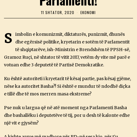
11 SHTATOR, 2020
1
EKONOMI
1
S
H
T
S
imbolin e komunizmit, diktaturës, punizmit, dhunës
A
dhe egërsisë politike, kryetarin e sotëm të Parlamentit
T
O
të shqiptarëve, ish-Ministrin e Brendshëm të PPSH-së,
R
,
Gramoz Ruçi, në shtator të vitit 2017, vetëm dy vite më parë e
2
votuan edhe 3 deputetë të Partisë Demokratike.
0
2
0
Ku është autoriteti i kryetarit të kësaj partie, pas kësaj gjëme,
nëse ka autoritet Basha?! Si është e mundur të ndodhë diçka
e tillë dhe të mos merren masa ekstreme?
Pse nuk u largua që në atë moment nga Parlamenti Basha
dhe bashallëku i deputetëve të tij, por u desh të kalonte edhe
një vit e gjysëm?
A kishte arsye më madhore për PD-në sesa kjo, për t’u