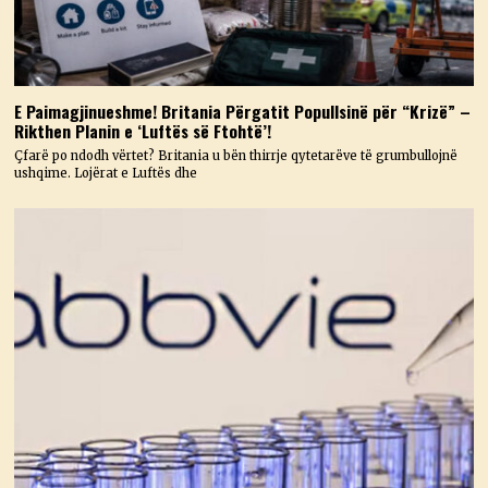
E Paimagjinueshme! Britania Përgatit Popullsinë për “Krizë” –
Rikthen Planin e ‘Luftës së Ftohtë’!
Çfarë po ndodh vërtet? Britania u bën thirrje qytetarëve të grumbullojnë
ushqime. Lojërat e Luftës dhe