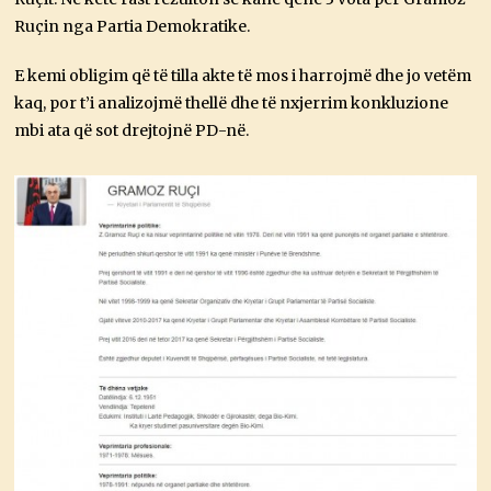
Ruçin nga Partia Demokratike.
E kemi obligim që të tilla akte të mos i harrojmë dhe jo vetëm
kaq, por t’i analizojmë thellë dhe të nxjerrim konkluzione
mbi ata që sot drejtojnë PD-në.