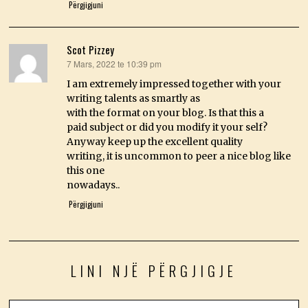
Përgjigjuni
Scot Pizzey
7 Mars, 2022 te 10:39 pm
thotë:
I am extremely impressed together with your
writing talents as smartly as
with the format on your blog. Is that this a
paid subject or did you modify it your self?
Anyway keep up the excellent quality
writing, it is uncommon to peer a nice blog like
this one
nowadays..
Përgjigjuni
LINI NJË PËRGJIGJE