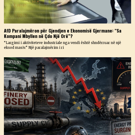
AfD Paralajmëron për Gjendjen e Ekonomisë Gjermane: “Sa
Kompani Mbyllen në Çdo Një Orë”?
“Largimi i aktiviteteve industriale nga vendi është shndërruar në një
eksod masiv.” Një paralajmërim i ri