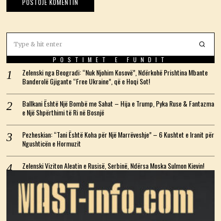
POSTIMET E FUNDIT
Zelenski nga Beogradi: “Nuk Njohim Kosovë”, Ndërkohë Prishtina Mbante
Banderolë Gjigante “Free Ukraine”, që e Hoqi Sot!
Ballkani Është Një Bombë me Sahat – Hija e Trump, Pyka Ruse & Fantazma
e Një Shpërthimi të Ri në Bosnjë
Pezheskian: “Tani Është Koha për Një Marrëveshje” – 6 Kushtet e Iranit për
Ngushticën e Hormuzit
Zelenski Viziton Aleatin e Rusisë, Serbinë, Ndërsa Moska Sulmon Kievin!