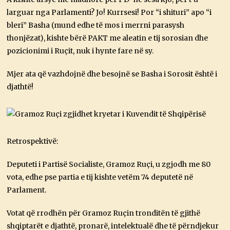
larguar nga Parlamenti? Jo! Kurrsesi! Por “i shituri” apo “i
bleri” Basha (mund edhe të mos i merrni parasysh
thonjëzat), kishte bërë PAKT me aleatin e tij sorosian dhe
pozicionimi i Ruçit, nuk i hynte fare në sy.
Mjer ata që vazhdojnë dhe besojnë se Basha i Sorosit është i
djathtë!
Retrospektivë:
Deputeti i Partisë Socialiste, Gramoz Ruçi, u zgjodh me 80
vota, edhe pse partia e tij kishte vetëm 74 deputetë në
Parlament.
Votat që rrodhën për Gramoz Ruçin tronditën të gjithë
shqiptarët e djathtë, pronarë, intelektualë dhe të përndjekur