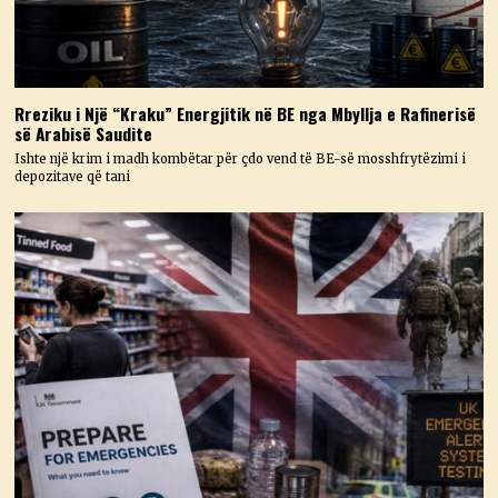
Rreziku i Një “Kraku” Energjitik në BE nga Mbyllja e Rafinerisë
së Arabisë Saudite
Ishte një krim i madh kombëtar për çdo vend të BE-së mosshfrytëzimi i
depozitave që tani