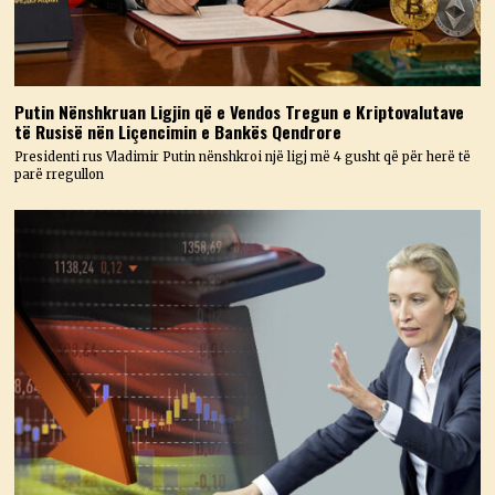
Putin Nënshkruan Ligjin që e Vendos Tregun e Kriptovalutave
të Rusisë nën Liçencimin e Bankës Qendrore
Presidenti rus Vladimir Putin nënshkroi një ligj më 4 gusht që për herë të
parë rregullon