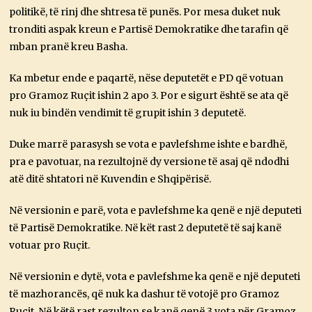
politikë, të rinj dhe shtresa të punës. Por mesa duket nuk
tronditi aspak kreun e Partisë Demokratike dhe tarafin që
mban pranë kreu Basha.
Ka mbetur ende e paqartë, nëse deputetët e PD që votuan
pro Gramoz Ruçit ishin 2 apo 3. Por e sigurt është se ata që
nuk iu bindën vendimit të grupit ishin 3 deputetë.
Duke marrë parasysh se vota e pavlefshme ishte e bardhë,
pra e pavotuar, na rezultojnë dy versione të asaj që ndodhi
atë ditë shtatori në Kuvendin e Shqipërisë.
Në versionin e parë, vota e pavlefshme ka qenë e një deputeti
të Partisë Demokratike. Në kët rast 2 deputetë të saj kanë
votuar pro Ruçit.
Në versionin e dytë, vota e pavlefshme ka qenë e një deputeti
të mazhorancës, që nuk ka dashur të votojë pro Gramoz
Ruçit. Në këtë rast rezulton se kanë qenë 3 vota për Gramoz