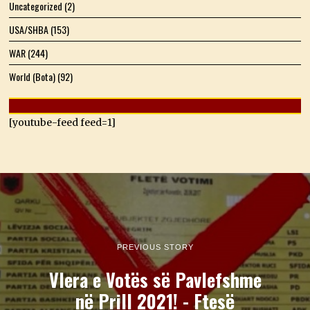
Uncategorized
(2)
USA/SHBA
(153)
WAR
(244)
World (Bota)
(92)
[youtube-feed feed=1]
PREVIOUS STORY
Vlera e Votës së Pavlefshme
në Prill 2021! - Ftesë