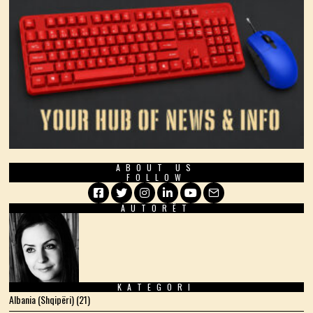
ABOUT US
FOLLOW
AUTORËT
Facebook
Twitter
Instagram
LinkedIn
YouTube
Email
KATEGORI
Albania (Shqipëri)
(21)