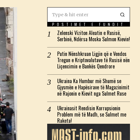
POSTIMET E FUNDIT
Zelenski Viziton Aleatin e Rusisë,
Serbinë, Ndërsa Moska Sulmon Kievin!
Putin Nënshkruan Ligjin që e Vendos
Tregun e Kriptovalutave të Rusisë nën
Liçencimin e Bankës Qendrore
Ukraina Ka Humbur më Shumë se
Gjysmën e Hapësirave të Magazinimit
në Rajonin e Kievit nga Sulmet Ruse
Ukrainasit Rendisin Korrupsionin
Problem më të Madh, se Sulmet me
Raketa!