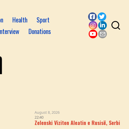
on
Health
Sport
Facebook
Twitter
Interview
Donations
Instagram
LinkedI
YouTube
Email
August 8, 2026
22:40
Zelenski Viziton Aleatin e Rusisë, Serbinë, Ndërsa Mos