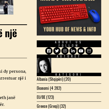
ë një
ABOUT US
FOLLOW
AUTORËT
Facebook
Twitter
Instagram
LinkedIn
YouTube
Email
i dy persona,
KATEGORI
rrestuar një i
Albania (Shqipëri)
(20)
Ekonomi
(4 282)
EU/BE
(123)
eth janë
ër.
Greece (Greqi)
(32)