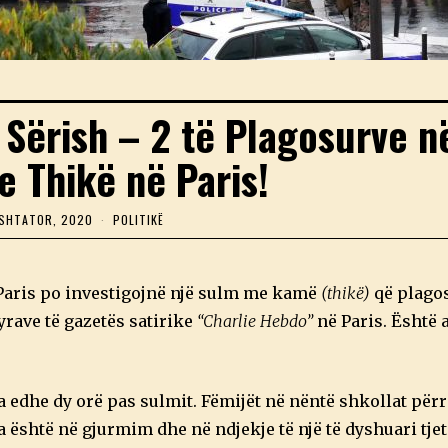
 Sërish – 2 të Plagosurve n
 Thikë në Paris!
 SHTATOR, 2020
2
POLITIKË
5
S
H
T
 Paris po investigojnë një sulm me kamë
(thikë)
që plagos
A
T
yrave të gazetës satirike
“Charlie Hebdo”
në Paris. Është a
O
R
,
2
0
a edhe dy orë pas sulmit. Fëmijët në nëntë shkollat përr
2
 është në gjurmim dhe në ndjekje të një të dyshuari tjet
0