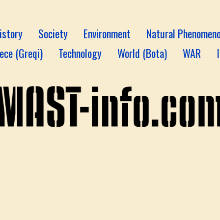
istory
Society
Environment
Natural Phenomen
ece (Greqi)
Technology
World (Bota)
WAR