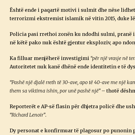
Është ende i paqartë motivi i sulmit dhe nëse lidh
terrorizmi ekstremist islamik në vitin 2015, duke l
Policia pasi rrethoi zonën ku ndodhi sulmi, pranë is
në këtë pako nuk është gjentur eksploziv, apo ndonjë
Ka filluar menjëherë investigimi
“për një vrasje në te
Autoritetet nuk kanë dhënë ende identitetin e të dy
“Pashë një djalë rreth të 30-ave, apo të 40-ave me një k
them sa viktima ishin, por unë pashë një”
– thotë dëshm
Reporterët e AP-së flasin për dhjetra policë dhe us
“Richard Lenoir”
.
Dy personat e konfirmuar të plagosur po punonin 