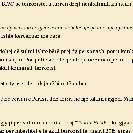
t ‘BFM’ se terroristët u turrën drejt nënkalimit, ku ishi
uan dy persona që gjendeshin përballë një godine nga një m
 ishte kërcënuar më parë.
endohej që sulmi ishte bërë prej dy personash, por u kon
 i kapur. Por policia do të qëndrojë në zonën përreth, 
tit kriminal, terrorist.
at e tyre ende nuk janë bërë të nohur.
ë në veriun e Parisit dhe thirri në një takim urgjent Min
 gjyqi për sulmin terrorist ndaj
“Charlie Hebdo”
, ku gjyk
ar për mbështetje të aktit terrorist të janarit 2015, sipas