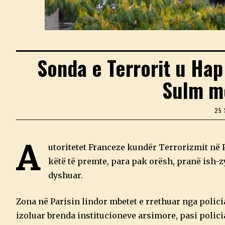
Sonda e Terrorit u Hap
Sulm me
25
A
utoritetet Franceze kundër Terrorizmit në
këtë të premte, para pak orësh, pranë ish-z
dyshuar.
Zona në Parisin lindor mbetet e rrethuar nga polici
izoluar brenda institucioneve arsimore, pasi policia