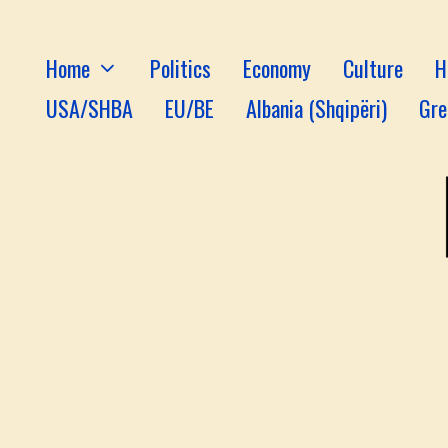
Home
Politics
Economy
Culture
H
USA/SHBA
EU/BE
Albania (Shqipëri)
Gre