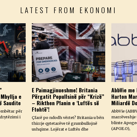
LATEST FROM EKONOMI
”
E Paimagjinueshme! Britania
AbbVie me 
 Mbyllja e
Përgatit Popullsinë për “Krizë”
Harton Mar
ë Saudite
– Rikthen Planin e ‘Luftës së
Miliardë D
Ftohtë’!
ombëtar për
AbbVie (ABBV
frytëzimi i
marrëveshje t
Çfarë po ndodh vërtet? Britania u bën
blinte Apoge
thirrje qytetarëve të grumbullojnë
(APGE.O),
ushqime. Lojërat e Luftës dhe