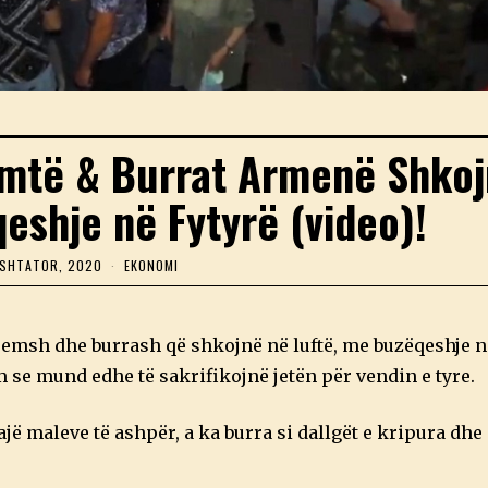
emtë & Burrat Armenë Shkoj
eshje në Fytyrë (video)!
 SHTATOR, 2020
2
EKONOMI
8
S
H
T
djemsh dhe burrash që shkojnë në luftë, me buzëqeshje n
A
T
 se mund edhe të sakrifikojnë jetën për vendin e tyre.
O
R
,
jë maleve të ashpër, a ka burra si dallgët e kripura dhe 
2
0
2