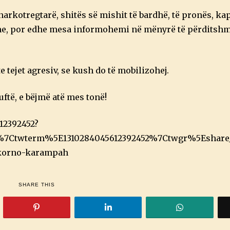
0
narkotregtarë, shitës së mishit të bardhë, të pronës, kap
hme, por edhe mesa informohemi në mënyrë të përditsh
 tejet agresiv, se kush do të mobilizohej.
uftë, e bëjmë atë mes tonë!
612392452?
7Ctwterm%5E1310284045612392452%7Ctwgr%5Eshare
gkorno-karampah
SHARE THIS