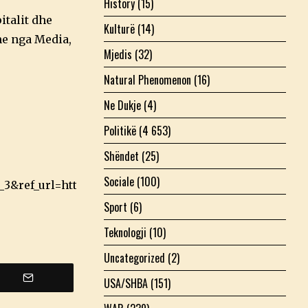
History
(15)
italit dhe
Kulturë
(14)
me nga Media,
Mjedis
(32)
Natural Phenomenon
(16)
Ne Dukje
(4)
Politikë
(4 653)
Shëndet
(25)
Sociale
(100)
_3&ref_url=https%3A%2F%2Fwww.pentapostagma.gr%
Sport
(6)
Teknologji
(10)
Uncategorized
(2)
USA/SHBA
(151)