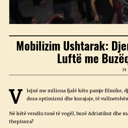
Mobilizim Ushtarak: Dj
Luftë me Buzëq
28
V
lejnë me miliona fjalë këto pamje filmike, 
doza optimizmi dhe kurajoje, të vullnetshëm
Në këtë vendin tonë të vogël, buzë Adriatikut dhe ma
thepisura?