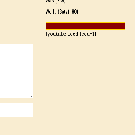
WAR
(239)
World (Bota)
(80)
[youtube-feed feed=1]