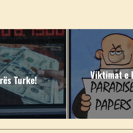
Viktimat e E
rës Turke!