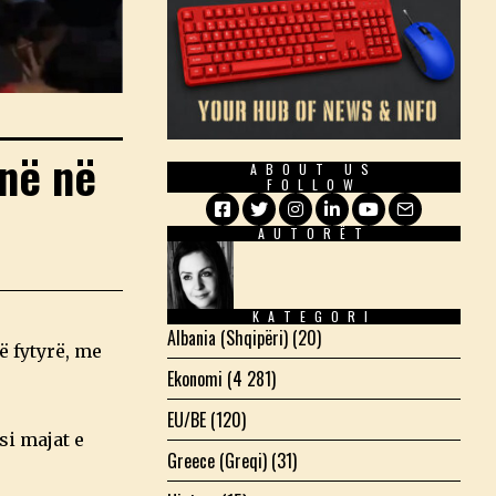
në në
ABOUT US
FOLLOW
AUTORËT
Facebook
Twitter
Instagram
LinkedIn
YouTube
Email
KATEGORI
Albania (Shqipëri)
(20)
ë fytyrë, me
Ekonomi
(4 281)
EU/BE
(120)
si majat e
Greece (Greqi)
(31)