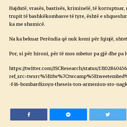
Hajdutë, vrasës, bastisës, kriminelë, të korruptuar, 
trupit të bashkëkombasve të tyre, është e shques
ka me shumicë.
Na ka bekuar Perëndia që nuk kemi për fqinjë, shtete
Por, si për hironi, për të mos mbetur pa gjë dhe pa l
https://twitter.com/ISCResearch/status/1310284045
ref_src=twsrc%5Etfw%7Ctwcamp%5Etweetembed%
-f-16-bombardizoyn-theseis-ton-armenion-sto-na