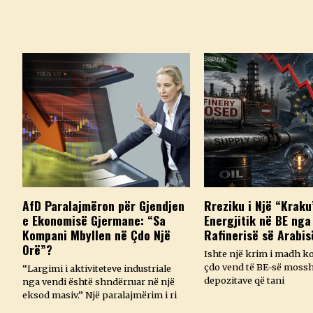
AfD Paralajmëron për Gjendjen
Rreziku i Një “Kraku
e Ekonomisë Gjermane: “Sa
Energjitik në BE nga
Kompani Mbyllen në Çdo Një
Rafinerisë së Arabis
Orë”?
Ishte një krim i madh k
çdo vend të BE-së mossh
“Largimi i aktiviteteve industriale
depozitave që tani
nga vendi është shndërruar në një
eksod masiv.” Një paralajmërim i ri