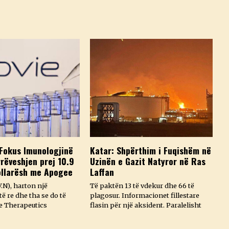
Fokus Imunologjinë
Katar: Shpërthim i Fuqishëm në
rëveshjen prej 10.9
Uzinën e Gazit Natyror në Ras
ollarësh me Apogee
Laffan
.N), harton një
Të paktën 13 të vdekur dhe 66 të
ë re dhe tha se do të
plagosur. Informacionet fillestare
e Therapeutics
flasin për një aksident. Paralelisht