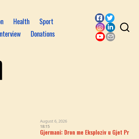
on
Health
Sport
Facebook
Twitter
Interview
Donations
Instagram
LinkedI
YouTube
Email
August 6, 2026
18:15
Gjermani: Dron me Eksploziv u Gjet Pranë Avionit Uk