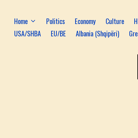
Home
Politics
Economy
Culture
H
USA/SHBA
EU/BE
Albania (Shqipëri)
Gre