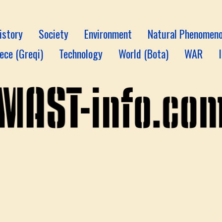
istory
Society
Environment
Natural Phenomen
ece (Greqi)
Technology
World (Bota)
WAR