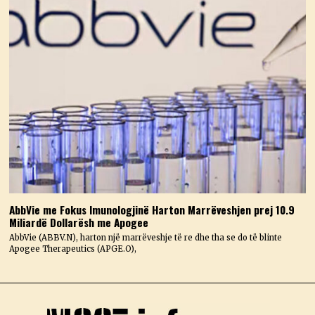
AbbVie me Fokus Imunologjinë Harton Marrëveshjen prej 10.9
Miliardë Dollarësh me Apogee
AbbVie (ABBV.N), harton një marrëveshje të re dhe tha se do të blinte
Apogee Therapeutics (APGE.O),