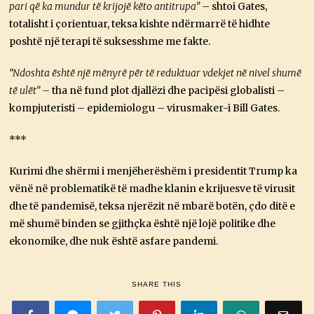
pari që ka mundur të krijojë këto antitrupa”
– shtoi Gates,
totalisht i çorientuar, teksa kishte ndërmarrë të hidhte
poshtë një terapi të suksesshme me fakte.
“Ndoshta është një mënyrë për të reduktuar vdekjet në nivel shumë
të ulët” –
tha në fund plot djallëzi dhe pacipësi globalisti –
kompjuteristi – epidemiologu – virusmaker-i Bill Gates.
***
Kurimi dhe shërmi i menjëherëshëm i presidentit Trump ka
vënë në problematikë të madhe klanin e krijuesve të virusit
dhe të pandemisë, teksa njerëzit në mbarë botën, çdo ditë e
më shumë binden se gjithçka është një lojë politike dhe
ekonomike, dhe nuk është asfare pandemi.
SHARE THIS