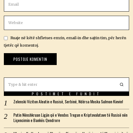
Ruaje në këtë shfletues emrin, email-in dhe sajtin tim, për herën
tjetër që komentoj.
POSTIMET E FUNDIT
Zelenski Viziton Aleatin e Rusisë, Serbinë, Ndërsa Moska Sulmon Kievin!
Putin Nënshkruan Ligjin që e Vendos Tregun e Kriptovalutave të Rusisë nën
Liçencimin e Bankës Qendrore