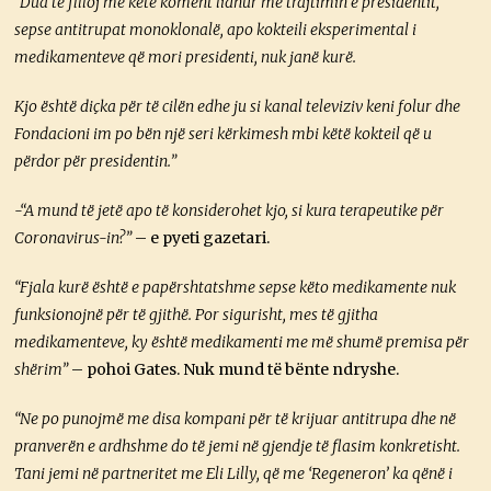
“Dua të filloj me këtë koment lidhur me trajtimin e presidentit,
sepse antitrupat monoklonalë, apo kokteili eksperimental i
medikamenteve që mori presidenti, nuk janë kurë.
Kjo është diçka për të cilën edhe ju si kanal televiziv keni folur dhe
Fondacioni im po bën një seri kërkimesh mbi këtë kokteil që u
përdor për presidentin.”
-“A mund të jetë apo të konsiderohet kjo, si kura terapeutike për
Coronavirus-in?”
– e pyeti gazetari.
“Fjala kurë është e papërshtatshme sepse
këto medikamente
nuk
funksionojnë për të gjithë. Por sigurisht, mes të gjitha
medikamenteve, ky është medikamenti me më shumë premisa për
shërim”
– pohoi Gates. Nuk mund të bënte ndryshe.
“Ne po punojmë me disa kompani për të krijuar antitrupa dhe në
pranverën e ardhshme do të jemi në gjendje të flasim konkretisht.
Tani jemi në partneritet me Eli Lilly, që me ‘Regeneron’ ka qënë i