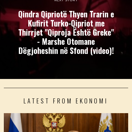
Qindra Qipriotë Thyen Trarin e
Kufirit Turko-Qipriot me
Thirrjet "Qiproja Është Greke"
- Marshe Otomane
Dëgjoheshin në Sfond (video)!
LATEST FROM EKONOMI