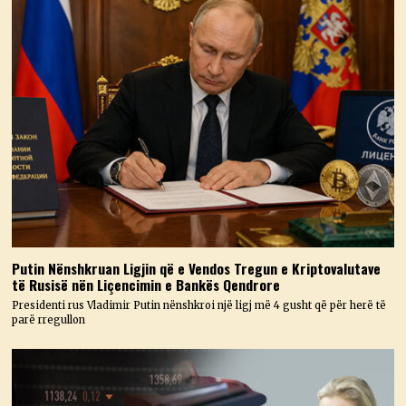
Putin Nënshkruan Ligjin që e Vendos Tregun e Kriptovalutave
të Rusisë nën Liçencimin e Bankës Qendrore
Presidenti rus Vladimir Putin nënshkroi një ligj më 4 gusht që për herë të
parë rregullon