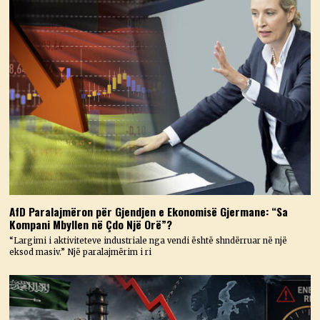
AfD Paralajmëron për Gjendjen e Ekonomisë Gjermane: “Sa
Kompani Mbyllen në Çdo Një Orë”?
“Largimi i aktiviteteve industriale nga vendi është shndërruar në një
eksod masiv.” Një paralajmërim i ri