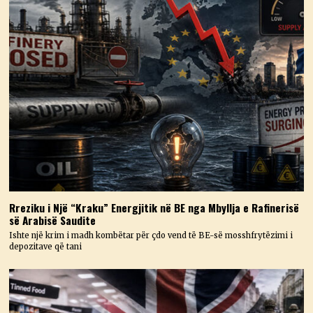
Rreziku i Një “Kraku” Energjitik në BE nga Mbyllja e Rafinerisë
së Arabisë Saudite
Ishte një krim i madh kombëtar për çdo vend të BE-së mosshfrytëzimi i
depozitave që tani