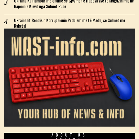
Ukraina Ka Humbur më Shumë se Gjysmën e Hapësirave të Magazinimit në
Rajonin e Kievit nga Sulmet Ruse
Ukrainasit Rendisin Korrupsionin Problem më të Madh, se Sulmet me
Raketa!
ABOUT US