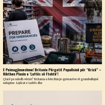
E Paimagjinueshme! Britania Përgatit Popullsinë për “Krizë” –
Rikthen Planin e ‘Luftës së Ftohtë’!
Çfarë po ndodh vërtet? Britania u bën thirrje qytetarëve të grumbullojnë
ushqime. Lojërat e Luftës dhe