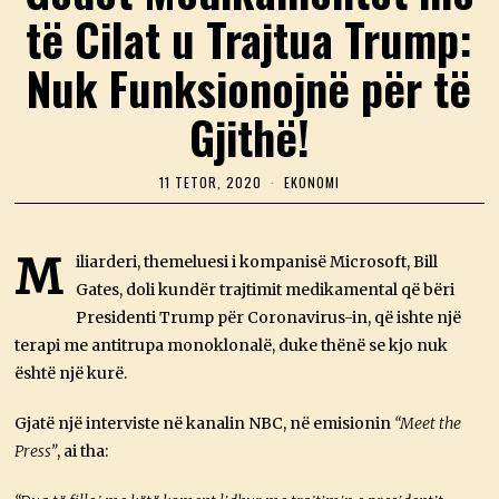
të Cilat u Trajtua Trump:
Nuk Funksionojnë për të
Gjithë!
11 TETOR, 2020
1
EKONOMI
1
T
E
T
M
iliarderi, themeluesi i kompanisë Microsoft, Bill
O
Gates, doli kundër trajtimit medikamental që bëri
R
,
Presidenti Trump për Coronavirus-in, që ishte një
2
0
terapi me antitrupa monoklonalë, duke thënë se kjo nuk
2
është një kurë.
0
Gjatë një interviste në kanalin NBC, në emisionin
“Meet the
Press”
, ai tha: