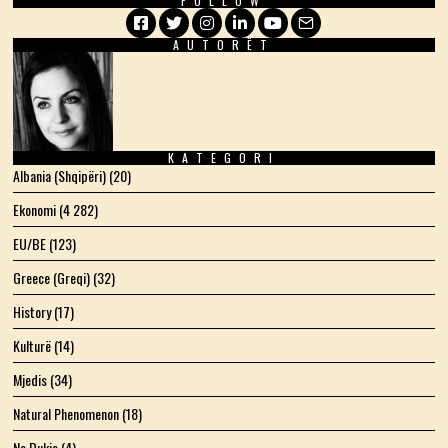
FOLLOW
AUTORËT
Facebook
Twitter
Instagram
LinkedIn
YouTube
Email
KATEGORI
Albania (Shqipëri)
(20)
Ekonomi
(4 282)
EU/BE
(123)
Greece (Greqi)
(32)
History
(17)
Kulturë
(14)
Mjedis
(34)
Natural Phenomenon
(18)
Ne Dukje
(4)