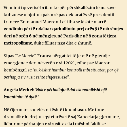
Vendimi i qeverisë britanike për përshkallëzim të masave
kufizuese u njoftua pak orë pas deklaratës së presidentit
francez Emmanuel Macron, i cili tha se kishte marrë
vendimin për të ndaluar qarkullimin prej orës 9 të mbrëmjes
deri në orën 6 në mëngjes, në Paris dhe në 8 zona të tjera
metropolitane
, duke filluar nga dita e shtunë.
Sipas
“Le Monde”
, Franca përgatitet të jetojë në gjendje
emergjence deri në verën e viti 2021, edhe pse Macron
këmbëngul se
“nuk është humbur kontrolli mbi situatën, por që
përhapja e virusit është shqetësuese”
.
Angela Merkel:
“Nuk e përballojmë dot ekonomikisht një
karantinim të dytë.”
Në Gjermani shqetësimi është i kudohasur. Me tone
dramatike iu drejtua qytetarëve të saj Kancelarja gjermane,
lidhur me përhapjen e virusit, e cila i mëshoi faktit se