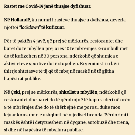
Rastet me Covid-19 janë thuajse dyfishuar.
Në Hollandë
, ku numri i rasteve thuajse u dyfishua, qeveria
njoftoi
“lockdown”
të kufizuar
.
Për të paktën 4 javë, që prej së mërkurës, restorantet dhe
baret do të mbyllen prej orës 10 të mbrëmjes. Grumbullimet
do të kufizohen në 30 persona, ndërkohë që shumica e
aktiviteteve sportive do të stopohen. Kryeministri u bëri
thirrje shtetasve të tij që të mbajnë maskë në të gjitha
hapësirat publike.
Në Çeki
, prej së mërkurës,
shkollat u mbyllën
, ndërkohë që
restorantet dhe baret do të qëndrojnë të hapura deri në orën
8 të mbrëmjes dhe do të shërbejnë me porosi, duke mos
lejuar konsumin e ushqimit në mjediset brenda. Përdorimi i
maskës është i detyrueshëm në dyqane, autobuzë dhe trena,
si dhe në hapësira të mbyllura publike.