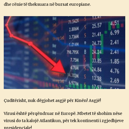
dhe rënie të theksuara në bursat europiane.
Çuditërisht, nuk dëgjohet asgjë për Kinën! Asgjë!
Virusi është përqëndruar në Europë. Mbetet të shohim nëse
virusi do ta kalojë Atlantikun, për tek kontinenti i zgjedhjeve
presidenciale!