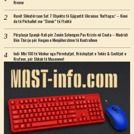
Rreme
Rusët Shkatërruan Sot 7 Objekte të Gjigantit Ukrainas ‘Naftogaz’ – Kievi
do të Përballet me “Dimër” të Ftohtë
Përplasje Spanjë-Itali për Zonën Schengen Pas Krizës në Ceuta – Madridi
Bën Thirrje për Heqjen e Menjëhershme të Kontrolleve
Indi: Mbi 100 të Vdekur nga Përmbytjet, Rrëshqitjet e Tokës & Goditjet e
Rrufeve, për Shkak të Musoneve!