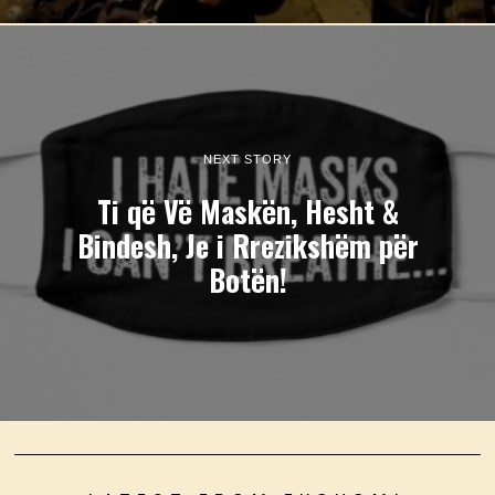
NEXT STORY
Ti që Vë Maskën, Hesht &
Bindesh, Je i Rrezikshëm për
Botën!