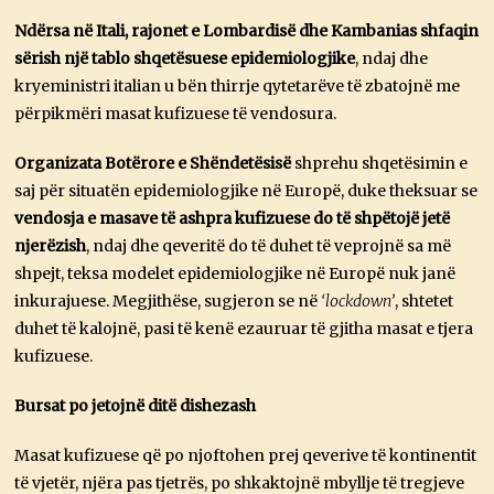
Ndërsa në Itali, rajonet e Lombardisë dhe Kambanias shfaqin
sërish një tablo shqetësuese epidemiologjike
, ndaj dhe
kryeministri italian u bën thirrje qytetarëve të zbatojnë me
përpikmëri masat kufizuese të vendosura.
Organizata Botërore e Shëndetësisë
shprehu shqetësimin e
saj për situatën epidemiologjike në Europë, duke theksuar se
vendosja e masave të ashpra kufizuese do të shpëtojë jetë
njerëzish
, ndaj dhe qeveritë do të duhet të veprojnë sa më
shpejt, teksa modelet epidemiologjike në Europë nuk janë
inkurajuese. Megjithëse, sugjeron se në
‘lockdown’
, shtetet
duhet të kalojnë, pasi të kenë ezauruar të gjitha masat e tjera
kufizuese.
Bursat po jetojnë ditë dishezash
Masat kufizuese që po njoftohen prej qeverive të kontinentit
të vjetër, njëra pas tjetrës, po shkaktojnë mbyllje të tregjeve