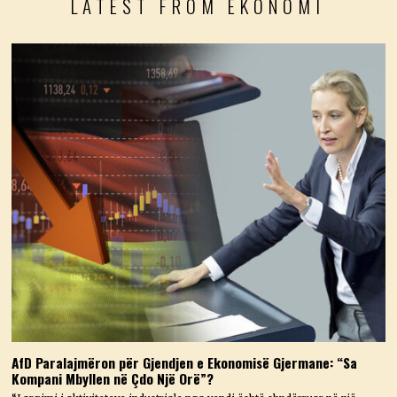
LATEST FROM EKONOMI
AfD Paralajmëron për Gjendjen e Ekonomisë Gjermane: “Sa
Kompani Mbyllen në Çdo Një Orë”?