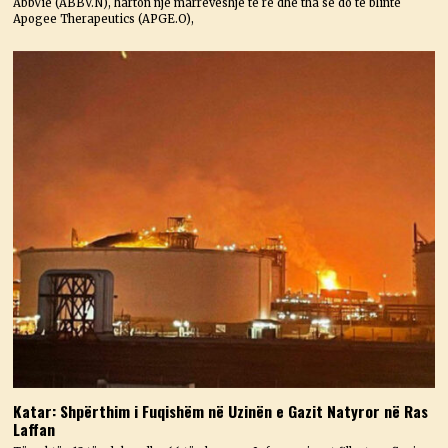
AbbVie (ABBV.N), harton një marrëveshje të re dhe tha se do të blinte
Apogee Therapeutics (APGE.O),
Katar: Shpërthim i Fuqishëm në Uzinën e Gazit Natyror në Ras
Laffan