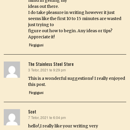
mind in getting my
ideas out there.
I do take pleasure in writing however it just
seems like the first 10 to 15 minutes are wasted
just trying to
figure out how to begin. Any ideas or tips?
Appreciate it!
Përgjigjuni
The Stainless Steel Store
3 Tetor, 2021 te 9:29 pm
thotë:
This is a wonderful suggestions! I really enjoyed
this post.
Përgjigjuni
Scot
7 Tetor, 2021 te 6:04 pm
thotë:
hello!,I really like your writing very