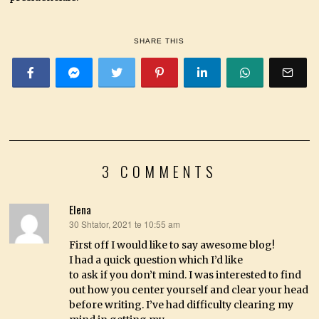
SHARE THIS
3 COMMENTS
Elena
30 Shtator, 2021 te 10:55 am
thotë:
First off I would like to say awesome blog!
I had a quick question which I’d like
to ask if you don’t mind. I was interested to find
out how you center yourself and clear your head
before writing. I’ve had difficulty clearing my