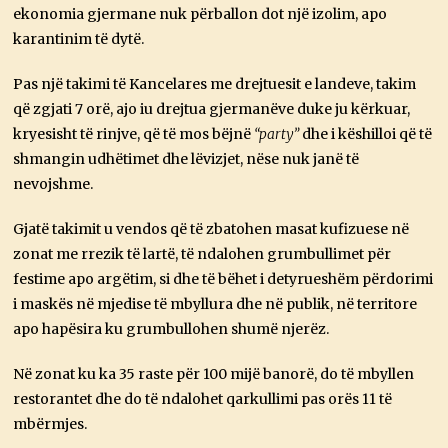
ekonomia gjermane nuk përballon dot një izolim, apo
karantinim të dytë.
Pas një takimi të Kancelares me drejtuesit e landeve, takim
që zgjati 7 orë, ajo iu drejtua gjermanëve duke ju kërkuar,
kryesisht të rinjve, që të mos bëjnë
“party”
dhe i këshilloi që të
shmangin udhëtimet dhe lëvizjet, nëse nuk janë të
nevojshme.
Gjatë takimit u vendos që të zbatohen masat kufizuese në
zonat me rrezik të lartë, të ndalohen grumbullimet për
festime apo argëtim, si dhe të bëhet i detyrueshëm përdorimi
i maskës në mjedise të mbyllura dhe në publik, në territore
apo hapësira ku grumbullohen shumë njerëz.
Në zonat ku ka 35 raste për 100 mijë banorë, do të mbyllen
restorantet dhe do të ndalohet qarkullimi pas orës 11 të
mbërmjes.