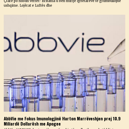
Çfarë po ndodh vërtet? Britania u bën thirrje qytetarëve të grumbullojnë
ushqime. Lojërat e Luftës dhe
AbbVie me Fokus Imunologjinë Harton Marrëveshjen prej 10.9
Miliardë Dollarësh me Apogee