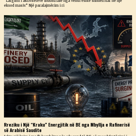
“Largimi i aktiviteteve industriale nga vendi është shndërruar në një
eksod masiv.” Një paralajmërim i ri
Rreziku i Një “Kraku” Energjitik në BE nga Mbyllja e Rafinerisë
së Arabisë Saudite