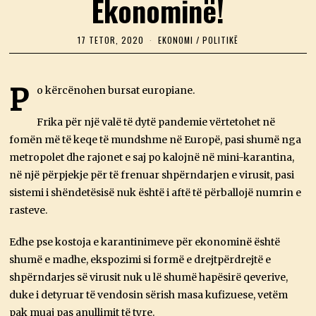
Ekonominë!
17 TETOR, 2020
1
EKONOMI
/
POLITIKË
7
T
E
T
P
o kërcënohen bursat europiane.
O
R
,
Frika për një valë të dytë pandemie vërtetohet në
2
fomën më të keqe të mundshme në Europë, pasi shumë nga
0
2
metropolet dhe rajonet e saj po kalojnë në mini-karantina,
0
në një përpjekje për të frenuar shpërndarjen e virusit, pasi
sistemi i shëndetësisë nuk është i aftë të përballojë numrin e
rasteve.
Edhe pse kostoja e karantinimeve për ekonominë është
shumë e madhe, ekspozimi si formë e drejtpërdrejtë e
shpërndarjes së virusit nuk u lë shumë hapësirë qeverive,
duke i detyruar të vendosin sërish masa kufizuese, vetëm
pak muaj pas anullimit të tyre.