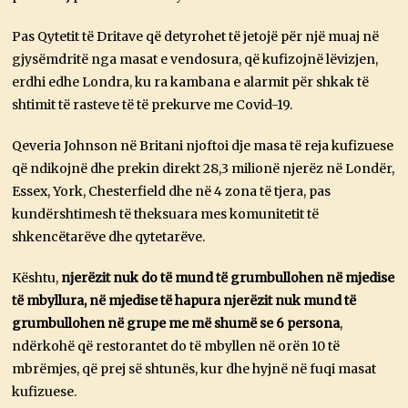
Pas Qytetit të Dritave që detyrohet të jetojë për një muaj në
gjysëmdritë nga masat e vendosura, që kufizojnë lëvizjen,
erdhi edhe Londra, ku ra kambana e alarmit për shkak të
shtimit të rasteve të të prekurve me Covid-19.
Qeveria Johnson në Britani njoftoi dje masa të reja kufizuese
që ndikojnë dhe prekin direkt 28,3 milionë njerëz në Londër,
Essex, York, Chesterfield dhe në 4 zona të tjera, pas
kundërshtimesh të theksuara mes komunitetit të
shkencëtarëve dhe qytetarëve.
Kështu,
njerëzit nuk do të mund të grumbullohen në mjedise
të mbyllura, në mjedise të hapura njerëzit nuk mund të
grumbullohen në grupe me më shumë se 6 persona
,
ndërkohë që restorantet do të mbyllen në orën 10 të
mbrëmjes, që prej së shtunës, kur dhe hyjnë në fuqi masat
kufizuese.