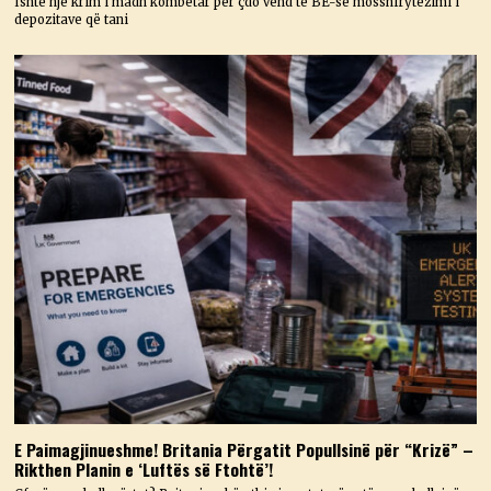
Ishte një krim i madh kombëtar për çdo vend të BE-së mosshfrytëzimi i
depozitave që tani
E Paimagjinueshme! Britania Përgatit Popullsinë për “Krizë” –
Rikthen Planin e ‘Luftës së Ftohtë’!