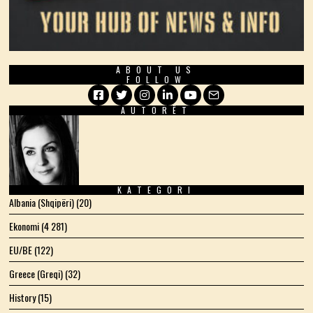
ABOUT US
FOLLOW
AUTORËT
Facebook
Twitter
Instagram
LinkedIn
YouTube
Email
KATEGORI
Albania (Shqipëri)
(20)
Ekonomi
(4 281)
EU/BE
(122)
Greece (Greqi)
(32)
History
(15)