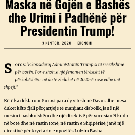
Maska në Gojën e Bashës
dhe Urimi i Padhënë për
Presidentin Trump!
3 NËNTOR, 2020
3
EKONOMI
N
Ë
N
T
S
oros:
“E konsideroj Administratën Trump si të rrezikshme
O
për botën. Por e shoh si një fenomen tërësisht të
R
,
përkohëshëm, që do të zhduket në 2020-ën ose edhe më
2
0
shpejt.”
2
0
Këtë ka deklaruar Sorosi para dy vitesh në Davos dhe mesa
duket këto fjali përçartjeje të manjiatit diabolik, janë një
mësim i pashkulshëm dhe një direktivë për sorosianët kudo
në botë dhe në rastin tonë, në rastin e Shqipërisë, janë një
direktivë për kryetarin e opozitës Lulzim Basha.