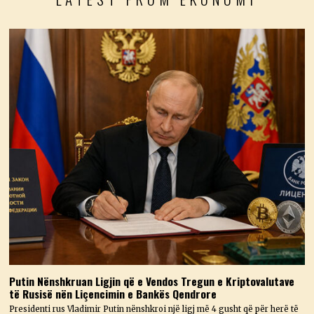
Putin Nënshkruan Ligjin që e Vendos Tregun e Kriptovalutave
të Rusisë nën Liçencimin e Bankës Qendrore
Presidenti rus Vladimir Putin nënshkroi një ligj më 4 gusht që për herë të