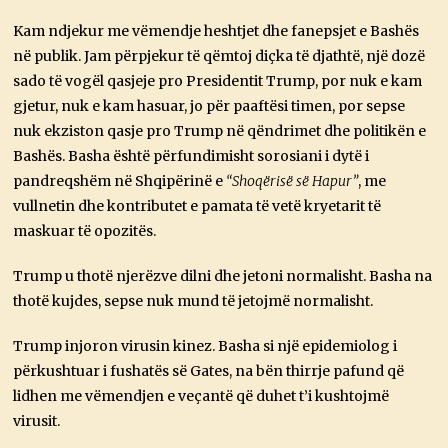
Kam ndjekur me vëmendje heshtjet dhe fanepsjet e Bashës
në publik. Jam përpjekur të qëmtoj diçka të djathtë, një dozë
sado të vogël qasjeje pro Presidentit Trump, por nuk e kam
gjetur, nuk e kam hasuar, jo për paaftësi timen, por sepse
nuk ekziston qasje pro Trump në qëndrimet dhe politikën e
Bashës. Basha është përfundimisht sorosiani i dytë i
pandreqshëm në Shqipërinë e
“Shoqërisë së Hapur”
, me
vullnetin dhe kontributet e pamata të vetë kryetarit të
maskuar të opozitës.
Trump u thotë njerëzve dilni dhe jetoni normalisht. Basha na
thotë kujdes, sepse nuk mund të jetojmë normalisht.
Trump injoron virusin kinez. Basha si një epidemiolog i
përkushtuar i fushatës së Gates, na bën thirrje pafund që
lidhen me vëmendjen e veçantë që duhet t’i kushtojmë
virusit.