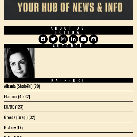
ABOUT US
FOLLOW
AUTORËT
Facebook
Twitter
Instagram
LinkedIn
YouTube
Email
KATEGORI
Albania (Shqipëri)
(20)
Ekonomi
(4 282)
EU/BE
(123)
Greece (Greqi)
(32)
History
(17)