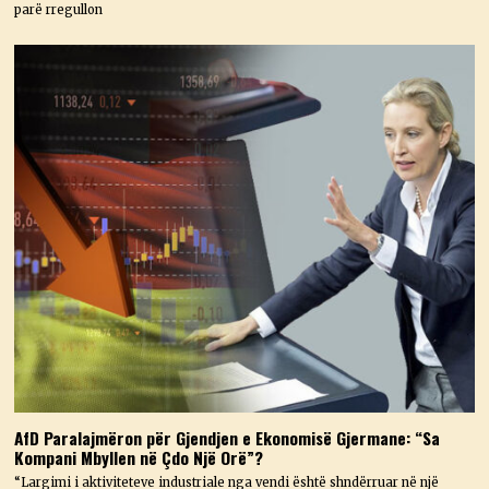
parë rregullon
AfD Paralajmëron për Gjendjen e Ekonomisë Gjermane: “Sa
Kompani Mbyllen në Çdo Një Orë”?
“Largimi i aktiviteteve industriale nga vendi është shndërruar në një