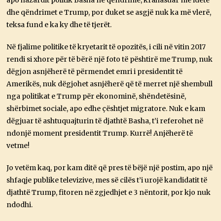
dhe qëndrimet e Trump, por duket se asgjë nuk ka më vlerë,
teksa fund e ka ky dhe të tjerët.
Në fjalime politike të kryetarit të opozitës, i cili në vitin 2017
rendi si xhore për të bërë një foto të pështirë me Trump, nuk
dëgjon asnjëherë të përmendet emri i presidentit të
Amerikës, nuk dëgjohet asnjëherë që të merret një shembull
nga politikat e Trump për ekonominë, shëndetësinë,
shërbimet sociale, apo edhe çështjet migratore. Nuk e kam
dëgjuar të ashtuquajturin të djathtë Basha, t’i referohet në
ndonjë moment presidentit Trump. Kurrë! Anjëherë të
vetme!
Jo vetëm kaq, por kam ditë që pres të bëjë një postim, apo një
shfaqje publike televizive, mes së cilës t’i urojë kandidatit të
djathtë Trump, fitoren në zgjedhjet e 3 nëntorit, por kjo nuk
ndodhi.