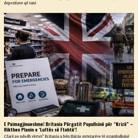
depozitave që tani
E Paimagjinueshme! Britania Përgatit Popullsinë për “Krizë” –
Rikthen Planin e ‘Luftës së Ftohtë’!
Çfarë po ndodh vërtet? Britania u bën thirrje qytetarëve të grumbullojnë