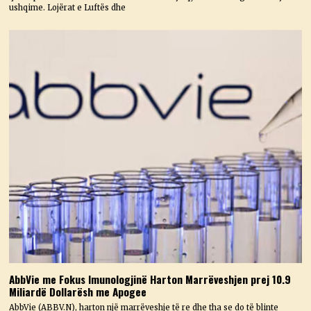
ushqime. Lojërat e Luftës dhe
AbbVie me Fokus Imunologjinë Harton Marrëveshjen prej 10.9
Miliardë Dollarësh me Apogee
AbbVie (ABBV.N), harton një marrëveshje të re dhe tha se do të blinte