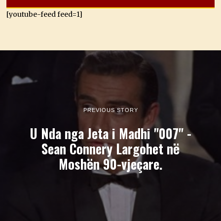
[youtube-feed feed=1]
PREVIOUS STORY
U Nda nga Jeta i Madhi "007" -
Sean Connery Largohet në
Moshën 90-vjeçare.