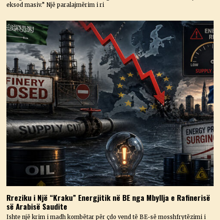
eksod masiv.” Një paralajmërim i ri
Rreziku i Një “Kraku” Energjitik në BE nga Mbyllja e Rafinerisë
së Arabisë Saudite
Ishte një krim i madh kombëtar për çdo vend të BE-së mosshfrytëzimi i