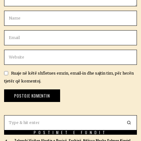
Ruaje në këtë shfletues emrin, email-in dhe sajtin tim, për herën
tjetër që komentoj.
POSTIMET E FUNDIT
Zelenski Viziton Aleatin e Rusisë, Serbinë, Ndërsa Moska Sulmon Kievin!