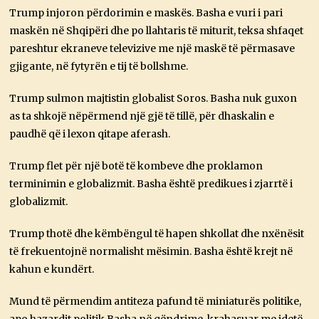
Trump injoron përdorimin e maskës. Basha e vuri i pari
maskën në Shqipëri dhe po llahtaris të miturit, teksa shfaqet
pareshtur ekraneve televizive me një maskë të përmasave
gjigante, në fytyrën e tij të bollshme.
Trump sulmon majtistin globalist Soros. Basha nuk guxon
as ta shkojë nëpërmend një gjë të tillë, për dhaskalin e
paudhë që i lexon qitape aferash.
Trump flet për një botë të kombeve dhe proklamon
terminimin e globalizmit. Basha është predikues i zjarrtë i
globalizmit.
Trump thotë dhe këmbëngul të hapen shkollat dhe nxënësit
të frekuentojnë normalisht mësimin. Basha është krejt në
kahun e kundërt.
Mund të përmendim antiteza pafund të miniaturës politike,
apo hazardit politik Basha në qëndrime, krahasuar me idetë