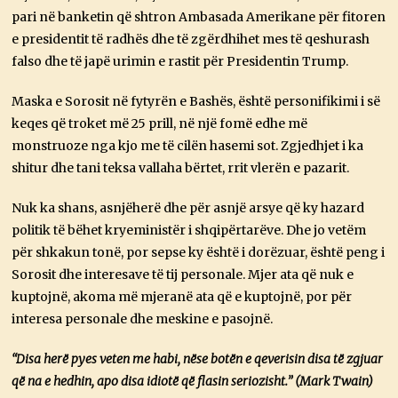
pari në banketin që shtron Ambasada Amerikane për fitoren
e presidentit të radhës dhe të zgërdhihet mes të qeshurash
falso dhe të japë urimin e rastit për Presidentin Trump.
Maska e Sorosit në fytyrën e Bashës, është personifikimi i së
keqes që troket më 25 prill, në një fomë edhe më
monstruoze nga kjo me të cilën hasemi sot. Zgjedhjet i ka
shitur dhe tani teksa vallaha bërtet, rrit vlerën e pazarit.
Nuk ka shans, asnjëherë dhe për asnjë arsye që ky hazard
politik të bëhet kryeministër i shqipërtarëve. Dhe jo vetëm
për shkakun tonë, por sepse ky është i dorëzuar, është peng i
Sorosit dhe interesave të tij personale. Mjer ata që nuk e
kuptojnë, akoma më mjeranë ata që e kuptojnë, por për
interesa personale dhe meskine e pasojnë.
“Disa herë pyes veten me habi, nëse botën e qeverisin disa të zgjuar
që na e hedhin, apo disa idiotë që flasin seriozisht.” (Mark Twain)