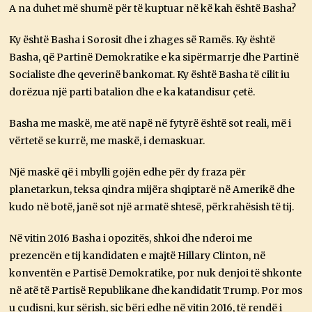
A na duhet më shumë për të kuptuar në kë kah është Basha?
Ky është Basha i Sorosit dhe i zhages së Ramës. Ky është
Basha, që Partinë Demokratike e ka sipërmarrje dhe Partinë
Socialiste dhe qeverinë bankomat. Ky është Basha të cilit iu
dorëzua një parti batalion dhe e ka katandisur çetë.
Basha me maskë, me atë napë në fytyrë është sot reali, më i
vërtetë se kurrë, me maskë, i demaskuar.
Një maskë që i mbylli gojën edhe për dy fraza për
planetarkun, teksa qindra mijëra shqiptarë në Amerikë dhe
kudo në botë, janë sot një armatë shtesë, përkrahësish të tij.
Në vitin 2016 Basha i opozitës, shkoi dhe nderoi me
prezencën e tij kandidaten e majtë Hillary Clinton, në
konventën e Partisë Demokratike, por nuk denjoi të shkonte
në atë të Partisë Republikane dhe kandidatit Trump. Por mos
u çudisni, kur sërish, siç bëri edhe në vitin 2016, të rendë i