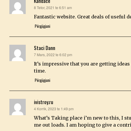
Kandace
thotë:
8 Tetor, 2021 te 6:51 am
Fantastic website. Great deals of useful de
Përgjigjuni
Staci Dann
thotë:
7 Mars, 2022 te 6:02 pm
It’s impressive that you are getting idea
time.
Përgjigjuni
ivistroy.ru
thotë:
4 Korrik, 2023 te 1:49 pm
What’s Taking place i’m new to this, I st
me out loads. I am hoping to give a contr