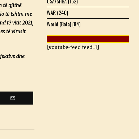
USA/SHBA
(152)
 të gjithë
WAR
(240)
, do të ishim me
d të vitit 2021,
World (Bota)
(84)
s të virusit
[youtube-feed feed=1]
efektive dhe