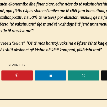
atën ekonomike dhe financiare, edhe nëse do të vaksinoheshin
rremë, apo fiktiv (sipas shkencëtarëve me të cilët jam konsultuar
ultat pozitiv në 50% të rasteve), por ekziston rreziku, që në fun
ërsa “të vaksinuarit” (që mund të vazhdojnë të jenë transmetue
ellje të rrezikshme”!
t veten
“zëlart”
:
“Që të mos harrroj, vaksina e
Pfizer është kaq 
ë i shiti aksionet që kishte në këtë kompani, pikërisht tani”.
SHARE THIS