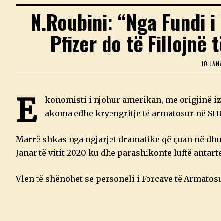
N.Roubini: “Nga Fundi i
Pfizer do të Fillojnë
10 JAN
E
konomisti i njohur amerikan, me origjinë izr
akoma edhe kryengritje të armatosur në SHB
Marrë shkas nga ngjarjet dramatike që çuan në dhun
Janar të vitit 2020 ku dhe parashikonte luftë antart
Vlen të shënohet se personeli i Forcave të Armato