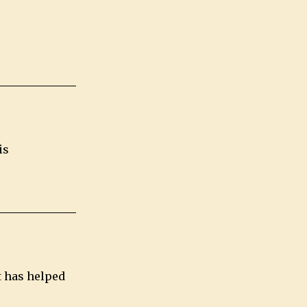
is
t has helped