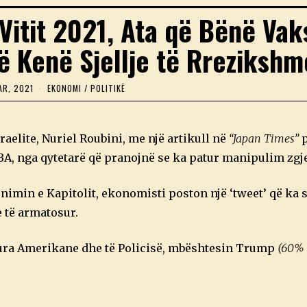
 Vitit 2021, Ata që Bënë Vak
 të Kenë Sjellje të Rrezikshm
AR, 2021
1
EKONOMI
/
POLITIKË
0
J
A
N
aelite, Nuriel Roubini, me një artikull në
“Japan Times”
p
A
R
A, nga qytetarë që pranojnë se ka patur manipulim zgj
,
2
0
imin e Kapitolit, ekonomisti poston një ‘tweet’ që ka 
2
1
e të armatosur.
sura Amerikane dhe të Policisë, mbështesin Trump
(60% 