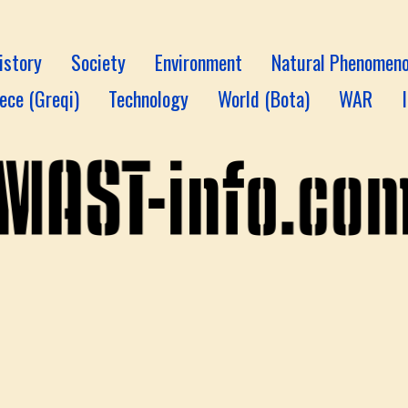
istory
Society
Environment
Natural Phenomen
ece (Greqi)
Technology
World (Bota)
WAR