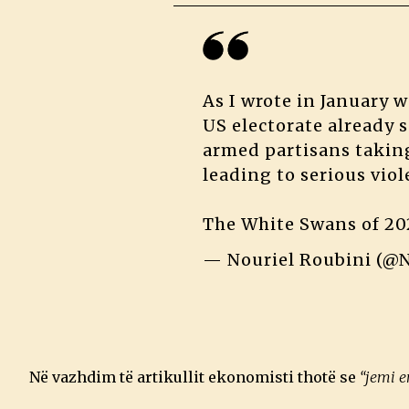
As I wrote in January w
US electorate already s
armed partisans taking
leading to serious vio
The White Swans of 2
— Nouriel Roubini (@N
Në vazhdim të artikullit ekonomisti thotë se
“jemi e