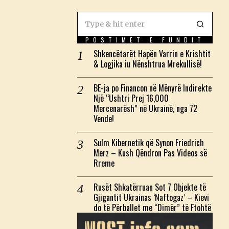
POSTIMET E FUNDIT
Shkencëtarët Hapën Varrin e Krishtit
& Logjika iu Nënshtrua Mrekullisë!
BE-ja po Financon në Mënyrë Indirekte
Një “Ushtri Prej 16,000
Mercenarësh” në Ukrainë, nga 72
Vende!
Sulm Kibernetik që Synon Friedrich
Merz – Kush Qëndron Pas Videos së
Rreme
Rusët Shkatërruan Sot 7 Objekte të
Gjigantit Ukrainas ‘Naftogaz’ – Kievi
do të Përballet me “Dimër” të Ftohtë