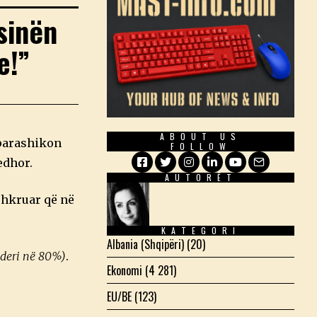
sinën
e!”
ABOUT US
arashikon
FOLLOW
edhor.
AUTORËT
Facebook
Twitter
Instagram
LinkedIn
YouTube
Email
shkruar që në
KATEGORI
Albania (Shqipëri)
(20)
deri në 80%)
.
Ekonomi
(4 281)
EU/BE
(123)