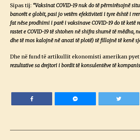
Sipas tij:
“Vaksinat COVID-19 nuk do të përmirësojnë situ
banorët e globit, pasi jo vetëm efektiviteti i tyre është i 
fat nëse prodhimi i parë i vaksinave COVID-19 do të ketë rez
rastet e COVID-19 të shtohen në shifra shumë të mëdha, nd
dhe të mos kalojnë në anozi të plotë) të fillojnë të kenë sj
Dhe në fund të artikullit ekonomisti amerikan pye
rezultative sa drejtori i bordit të konsulentëve të kompanis