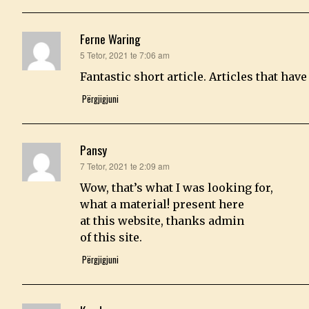
Ferne Waring
thotë:
5 Tetor, 2021 te 7:06 am
Fantastic short article. Articles that hav
Përgjigjuni
Pansy
thotë:
7 Tetor, 2021 te 2:09 am
Wow, that’s what I was looking for,
what a material! present here
at this website, thanks admin
of this site.
Përgjigjuni