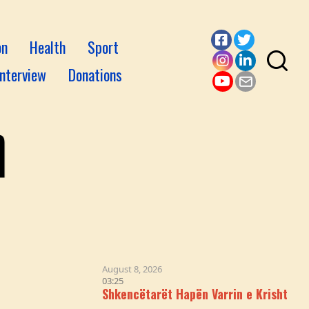
on
Health
Sport
Facebook
Twitter
Interview
Donations
Instagram
LinkedI
YouTube
Email
August 8, 2026
03:25
Shkencëtarët Hapën Varrin e Krishtit & Logjik