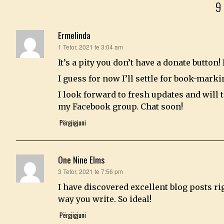
Ermelinda
thotë:
1 Tetor, 2021 te 3:04 am
It’s a pity you don’t have a donate button!
I guess for now I’ll settle for book-mark
I look forward to fresh updates and will t
my Facebook group. Chat soon!
Përgjigjuni
One Nine Elms
thotë:
3 Tetor, 2021 te 7:56 pm
I have discovered excellent blog posts rig
way you write. So ideal!
Përgjigjuni