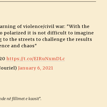
arning of violence/civil war: "With the
o polarized it is not difficult to imagine
 to the streets to challenge the results
lence and chaos"
020
https://t.co/EIRuNxmDLc
ouriel)
January 6, 2021
nde në fillimet e kaosit”
.