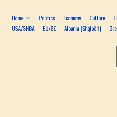
Home
Politics
Economy
Culture
H
USA/SHBA
EU/BE
Albania (Shqipëri)
Gre