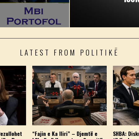
LATEST FROM POLITIKË
Pezullohet
“Fajin e Ka Iliri” – Djemtë e
SHBA: Disk