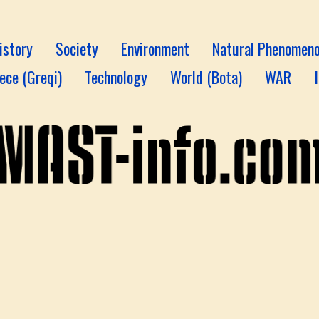
istory
Society
Environment
Natural Phenomen
ece (Greqi)
Technology
World (Bota)
WAR