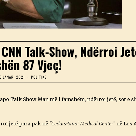
 CNN Talk-Show, Ndërroi Jet
hën 87 Vjeç!
3 JANAR, 2021
2
POLITIKË
3
J
A
N
i apo Talk Show Man më i famshëm, ndërroi jetë, sot e s
A
R
,
2
0
rroi jetë para pak në
“Cedars-Sinai Medical Center”
në Los 
2
1