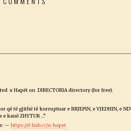
2 COMMENTS
sted u Hapët on DIRECTORIA directory (for free).
r që të gjithë të korruptuar e RRJEPIN, e VJEDHIN, e N
he e kanë ZHYTUR …”
re: —
https://d-hub.cc/u-hapet