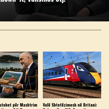
utohet për Mashtrim
Valë Shtetëzimesh në Britani: