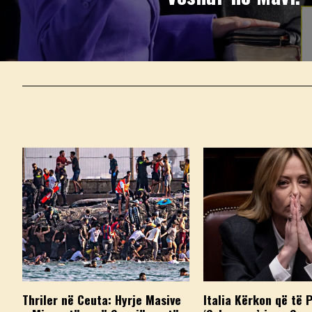
Thriler në Ceuta: Hyrje Masive
Italia Kërkon që të 