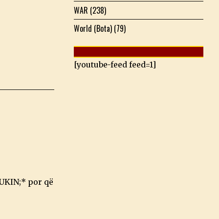
WAR
(238)
World (Bota)
(79)
[youtube-feed feed=1]
DUKIN;* por që