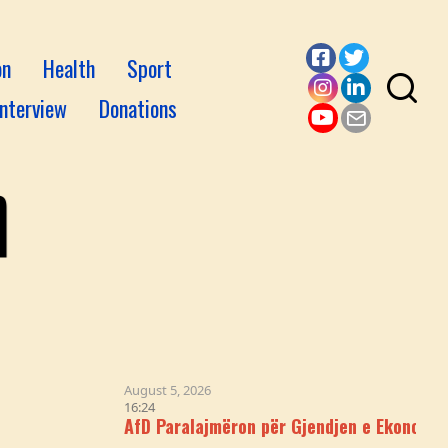
on
Health
Sport
Facebook
Twitter
Interview
Donations
Instagram
LinkedI
YouTube
Email
August 5, 2026
16:24
AfD Paralajmëron për Gjendjen e Ekonomisë Gjermane