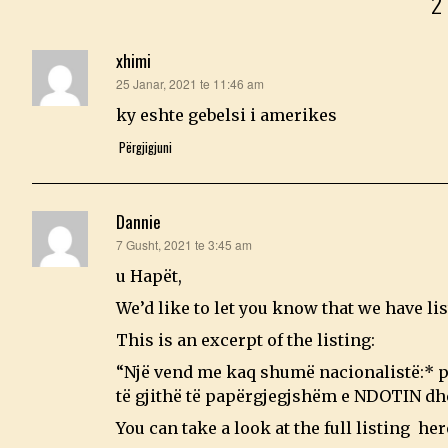
xhimi
thotë:
25 Janar, 2021 te 11:46 am
ky eshte gebelsi i amerikes
Përgjigjuni
Dannie
thotë:
7 Gusht, 2021 te 3:45 am
u Hapët,
We’d like to let you know that we have li
This is an excerpt of the listing:
“Një vend me kaq shumë nacionalistë:* po
të gjithë të papërgjegjshëm e NDOTIN d
You can take a look at the full listing he