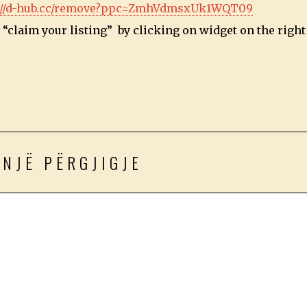
://d-hub.cc/remove?ppc=ZmhVdmsxUk1WQT09
“claim your listing” by clicking on widget on the right
 NJË PËRGJIGJE