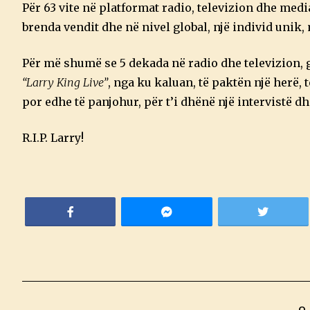
Për 63 vite në platformat radio, televizion dhe med
brenda vendit dhe në nivel global, një individ unik,
Për më shumë se 5 dekada në radio dhe televizion, g
“Larry King Live”
, nga ku kaluan, të paktën një herë,
por edhe të panjohur, për t’i dhënë një intervistë d
R.I.P. Larry!