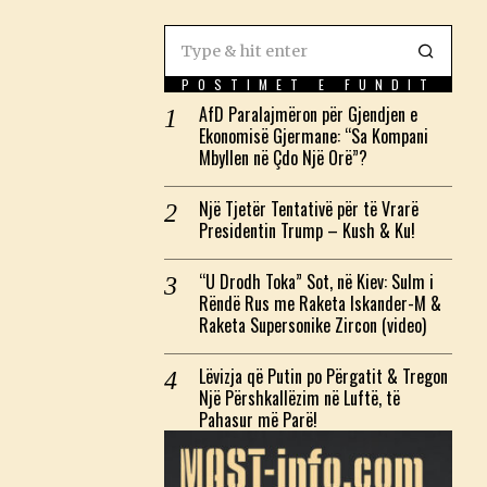
POSTIMET E FUNDIT
AfD Paralajmëron për Gjendjen e
Ekonomisë Gjermane: “Sa Kompani
Mbyllen në Çdo Një Orë”?
Një Tjetër Tentativë për të Vrarë
Presidentin Trump – Kush & Ku!
“U Drodh Toka” Sot, në Kiev: Sulm i
Rëndë Rus me Raketa Iskander-M &
Raketa Supersonike Zircon (video)
Lëvizja që Putin po Përgatit & Tregon
Një Përshkallëzim në Luftë, të
Pahasur më Parë!