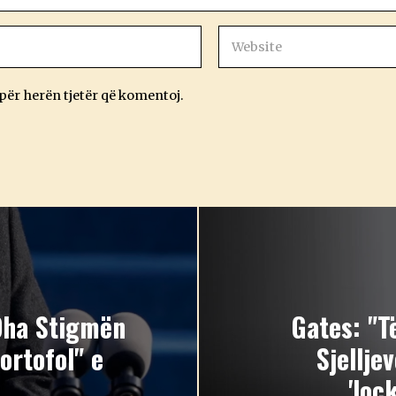
 për herën tjetër që komentoj.
Dha Stigmën
Gates: "T
ortofol" e
Sjellje
'loc