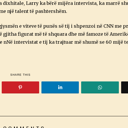
ia dixhitale, Larry ka bërë mijëra intervista, ka marrë
 me një talent të pashtershëm.
jysmën e viteve të punës së tij i shpenzoi në CNN me pr
 të gjitha figurat më të shquara dhe më famoze të Amerik
he nNë intervistat e tij ka trajtuar më shumë se 60 mijë t
SHARE THIS