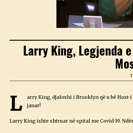
Larry King, Legjenda e
Mos
2
L
arry King, djaloshi i Brooklyn që u bë Host-
janar!
Larry King ishte shtruar në spital me Covid-19. Ndë