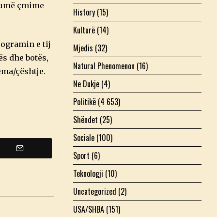
 shumë çmime
History
(15)
Kulturë
(14)
ogramin e tij
Mjedis
(32)
ës dhe botës,
Natural Phenomenon
(16)
ema/çështje.
Ne Dukje
(4)
Politikë
(4 653)
Shëndet
(25)
Sociale
(100)
Sport
(6)
Teknologji
(10)
Uncategorized
(2)
USA/SHBA
(151)