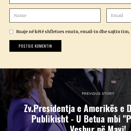
Ruaje në këtë shfletues emrin, email-in dhe sajtin tim,
PREVIOUS STORY
Zv.Presidentja e Amerikës e 
Publikisht - U Betua mbi "P
Veshur në Mavi!