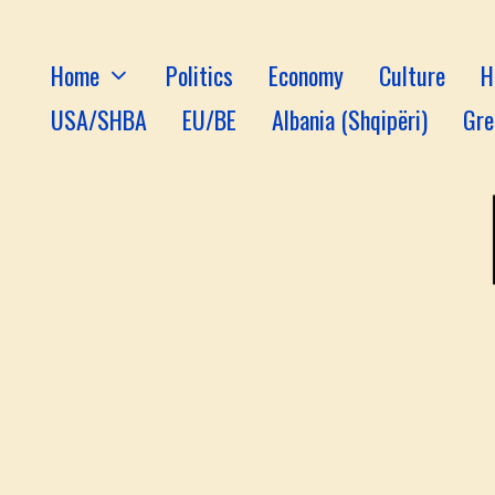
Home
Politics
Economy
Culture
H
USA/SHBA
EU/BE
Albania (Shqipëri)
Gre