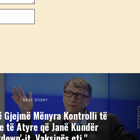
NEXT STORY
ë Gjejmë Mënyra Kontrolli të
ve të Atyre që Janë Kundër
kdown'-it, Vaksinës etj."