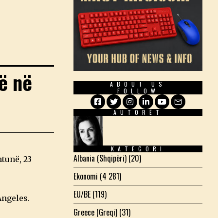
ë në
ABOUT US
FOLLOW
AUTORËT
Facebook
Twitter
Instagram
LinkedIn
YouTube
Email
KATEGORI
Albania (Shqipëri)
(20)
htunë, 23
Ekonomi
(4 281)
EU/BE
(119)
Angeles.
Greece (Greqi)
(31)