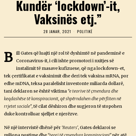
Kundër ‘lockdown’-it,
Vaksinës etj.”
28 JANAR, 2021
2
POLITIKË
8
J
A
N
B
ill Gates që luajti një rol të dyshimtë në pandeminë e
A
Coronavirus-it, i cili ishte promotori i nxitjes së
R
,
instalimit të masave kufizuese, që nga lockdown-et,
2
0
tek çertifikatat e vaksinimit dhe deri tek vaksina mRNA, por
2
edhe mDNA, teksa paralelisht investonte miliarda dollarë,
1
tani deklaron se është viktima
“e teorive të çmendura dhe
keqdashëse të konspiracionit, që shpërndahen dhe përfliten në
rrjetet sociale”
, të cilat dëshiron dhe sugjeron të stopohen
duke kontrolluar sjelljet e njerëzve.
Në një intervistë dhënë për
‘Reuters’
, Gates deklaroi se
miliona postime dhe
“teori të çmendura konspiracioni”
për atë