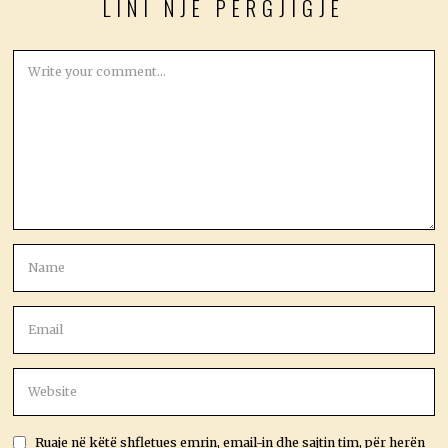
LINI NJË PËRGJIGJE
Ruaje në këtë shfletues emrin, email-in dhe sajtin tim, për herën