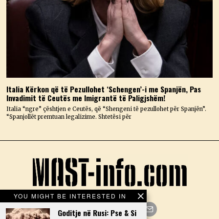
Italia Kërkon që të Pezullohet ‘Schengen’-i me Spanjën, Pas
Invadimit të Ceutës me Imigrantë të Paligjshëm!
Italia “ngre” çështjen e Ceutës, që “Shengeni të pezullohet për Spanjën”.
“Spanjollët premtuan legalizime. Shtetësi për
YOU MIGHT BE INTERESTED IN
Goditje në Rusi: Pse & Si