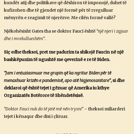
kundër atij dhe politikave që dëshiron të imponojë, duhet të
kufizohen dhe të gjendet një formë për të rregulluar
mënyrën e reagimit të njerëzve. Me cilën formë vallë?
Njëkohësisht Gates tha se doktor Fauci është
“një njeri i zgjuar
dhe i mrekullueshëm”
.
Siç edhe theksoi, pret me padurim ta shikojë Faucin në një
bashkëpunim të ngushtë me qeverinë e re të Biden.
“Jam i entuziasmuar me grupin që ka ngritur Biden për të
menaxhuar krizën e pandemisë, apo atë higjenosanitare”
, si dhe
deklaroi që është tejet i gëzuar që Amerika iu kthye
Organizatës Botërore të Shëndetësisë.
“Doktor Fauci nuk do të jetë më nën trysni” –
theksoi miliarderi
tejet i kënaqur dhe disi i çliruar.