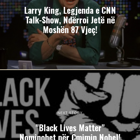
Larry King, Legjenda e CNN
Talk-Show, Ndërroi Jetë në
Moshën 87 Vjeç!
NEXT STORY
"Black Lives Matter"
Nominohet për Çmimin Nobel!