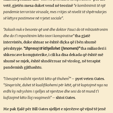
vetë, gjetën mesa duket vend në teorinë
“e kombinimit të një
pandemie terroriste virusale, mes rritjes së nivelit të shpërndarjes
së këtyre postimeve në rrjetet sociale”
.
“Askush nuk e besonte që unë dhe doktor Fauci do të mbizotëronim
dhe do t’i mposhtnim këto teori konspirative”
tha gjatë
intervistës, duke shtuar se është diçka që i bën shumë
përshtypje.
“Shpresoj të kthjellohet (fenomeni)”
tha miliarderi i
shkencave kompjuterike, i cili ka disa dekada që është më
shumë se mjek, është shndërruar në virolog, në terapist
pandemish gjithashtu.
“I besojnë realisht njerëzit këto që thuhen?”
– pyet veten Gates.
“Sinqerisht, duhet të kualifikohemi për këtë, që të kuptojmë nga na
erdhi ky ndryshim i sjelljes së njerëzve dhe sesi do të mund t’i
kufizojmë këto lloj reagimesh”
– shtoi Gates.
Me pak fjalë për Bill Gates sjelljet e njerëzve që vijnë të jenë