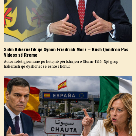
Sulm Kibernetik që Synon Friedrich Merz – Kush Qëndron Pas
Videos së Rreme
Autoritetet gjermane po hetojnë përfshirjen e Storm-1516. Një grup
hakerash që dyshohet se është i lidhur