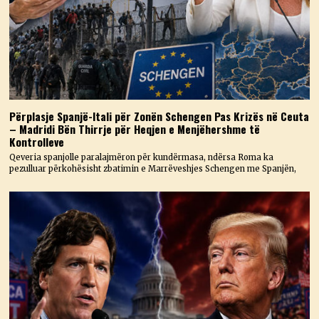
Përplasje Spanjë-Itali për Zonën Schengen Pas Krizës në Ceuta
– Madridi Bën Thirrje për Heqjen e Menjëhershme të
Kontrolleve
Qeveria spanjolle paralajmëron për kundërmasa, ndërsa Roma ka
pezulluar përkohësisht zbatimin e Marrëveshjes Schengen me Spanjën,