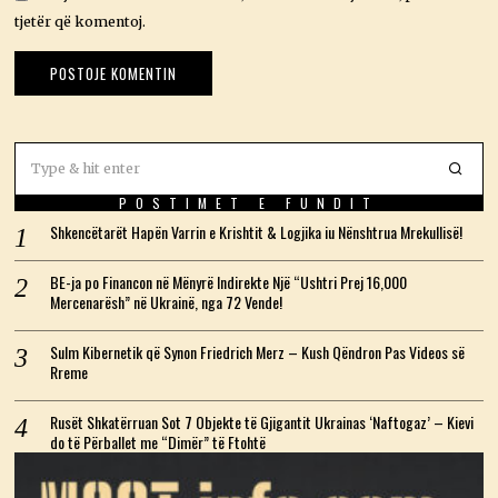
tjetër që komentoj.
POSTIMET E FUNDIT
Shkencëtarët Hapën Varrin e Krishtit & Logjika iu Nënshtrua Mrekullisë!
BE-ja po Financon në Mënyrë Indirekte Një “Ushtri Prej 16,000
Mercenarësh” në Ukrainë, nga 72 Vende!
Sulm Kibernetik që Synon Friedrich Merz – Kush Qëndron Pas Videos së
Rreme
Rusët Shkatërruan Sot 7 Objekte të Gjigantit Ukrainas ‘Naftogaz’ – Kievi
do të Përballet me “Dimër” të Ftohtë