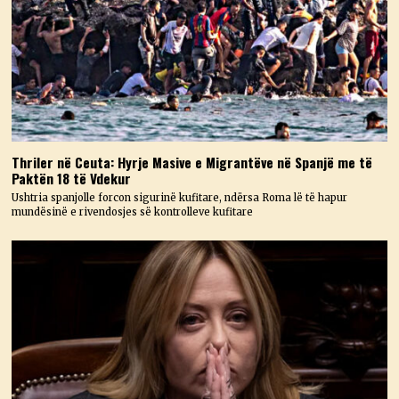
Thriler në Ceuta: Hyrje Masive e Migrantëve në Spanjë me të
Paktën 18 të Vdekur
Ushtria spanjolle forcon sigurinë kufitare, ndërsa Roma lë të hapur
mundësinë e rivendosjes së kontrolleve kufitare