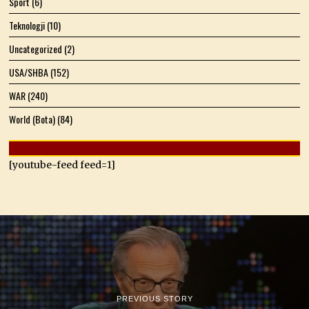
Sport
(6)
Teknologji
(10)
Uncategorized
(2)
USA/SHBA
(152)
WAR
(240)
World (Bota)
(84)
[youtube-feed feed=1]
PREVIOUS STORY