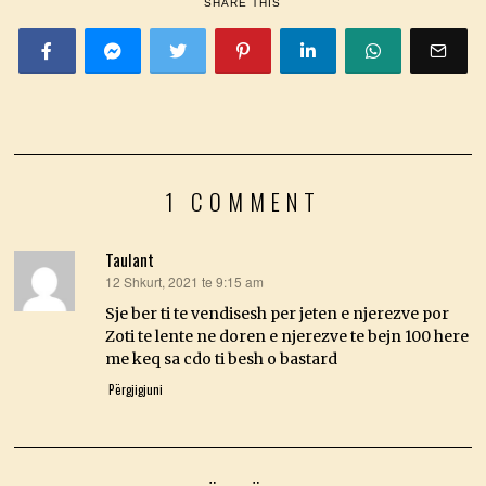
SHARE THIS
1 COMMENT
Taulant
12 Shkurt, 2021 te 9:15 am
thotë:
Sje ber ti te vendisesh per jeten e njerezve por
Zoti te lente ne doren e njerezve te bejn 100 here
me keq sa cdo ti besh o bastard
Përgjigjuni