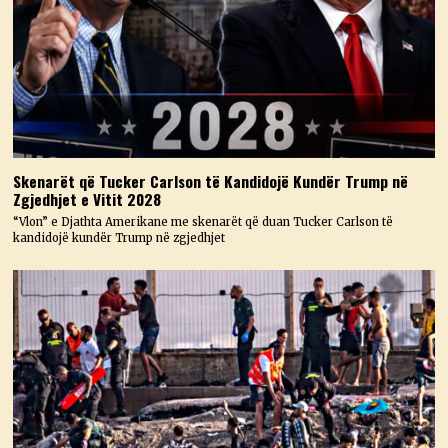
Skenarët që Tucker Carlson të Kandidojë Kundër Trump në
Zgjedhjet e Vitit 2028
“Vlon” e Djathta Amerikane me skenarët që duan Tucker Carlson të
kandidojë kundër Trump në zgjedhjet