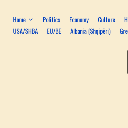
Home
Politics
Economy
Culture
H
USA/SHBA
EU/BE
Albania (Shqipëri)
Gre