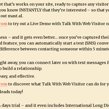
t that’s works on your site, ready to capture any visito
you know INSTANTLY that they’re interested – so that yo
g out
mast.al
.
.com
to try out a Live Demo with Talk With Web Visitor 
ness – and it gets even better… once you’ve captured the
feature, you can automatically start a text (SMS) conve
X difference between contacting someone within 5 minut
right away, you can connect later on with text messages f
o build a relationship.
asy, and effective.
.com
to discover what Talk With Web Visitor can do for 
leads today!
4 days trial – and it even includes International Long D