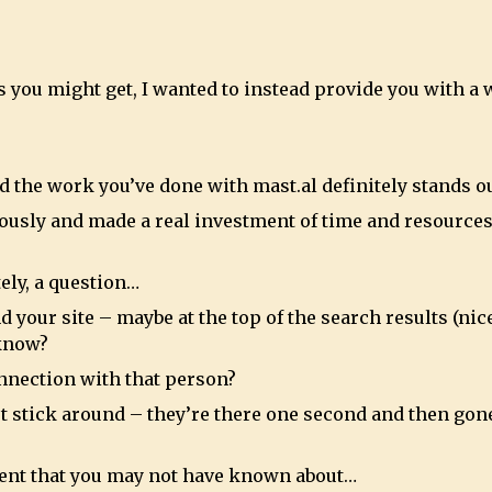
s you might get, I wanted to instead provide you with a 
and the work you’ve done with
mast.al
definitely stands ou
eriously and made a real investment of time and resource
ely, a question…
your site – maybe at the top of the search results (nic
 know?
nnection with that person?
n’t stick around – they’re there one second and then gon
ent that you may not have known about…