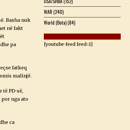
USA/SHBA
(152)
WAR
(240)
isë. Basha nuk
World (Bota)
(84)
et në fakt
ët
[youtube-feed feed=1]
 dhe pa
eçse fatkeq
omis malinjë.
e të PD-së,
 por nga ato
dhe ca