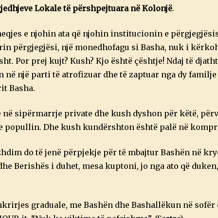
jedhjeve Lokale të përshpejtuara në Kolonjë
.
eqjes e njohin ata që njohin institucionin e përgjegjës
rrin përgjegjësi, një monedhofagu si Basha, nuk i kërkoh
ht. Por prej kujt? Kush? Kjo është çështje! Ndaj të djatht
në një parti të atrofizuar dhe të zaptuar nga dy familje
it Basha.
në sipërmarrje private dhe kush dyshon për këtë, përv
he popullin. Dhe kush kundërshton është palë në kompr
vazhdim do të jenë përpjekje për të mbajtur Bashën në kry
he Berishës i duhet, mesa kuptoni, jo nga ato që duken,
krirjes graduale, me Bashën dhe Bashallëkun në sofër 