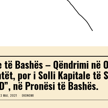
 të Bashës – Qëndrimi në O
tët, por i Solli Kapitale të 
D”, në Pronësi të Bashës.
3 MAJ, 2021
4
EKONOMI
M
A
J