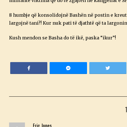
militantë viktima që do të zgajten në kangjellat e S
8 humbje që konsolidojnë Bashën në postin e kreut t
largojnë tani?! Kur nuk pati të djathtë që ta largoni
Kush mendon se Basha do të ikë, paska “ikur”!
Eric Jones