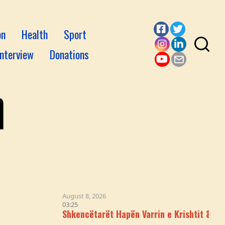
on
Health
Sport
Facebook
Twitter
Interview
Donations
Instagram
LinkedI
YouTube
Email
August 8, 2026
03:25
Shkencëtarët Hapën Varrin e Krishtit & Logjika iu 