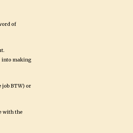
word of
t.
s into making
e job BTW) or
e with the