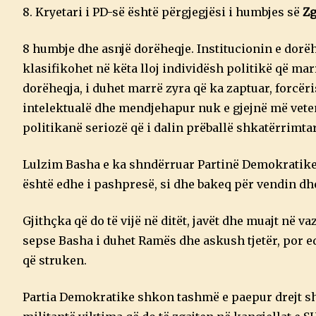
8. Kryetari i PD-së është përgjegjësi i humbjes së
Zg
8 humbje dhe asnjë dorëheqje. Institucionin e dorëh
klasifikohet në këta lloj individësh politikë që ma
dorëheqja, i duhet marrë zyra që ka zaptuar, forcëris
intelektualë dhe mendjehapur nuk e gjejnë më veten 
politikanë seriozë që i dalin prëballë shkatërrimtar
Lulzim Basha e ka shndërruar Partinë Demokratike 
është edhe i pashpresë, si dhe bakeq për vendin d
Gjithçka që do të vijë në ditët, javët dhe muajt në 
sepse Basha i duhet Ramës dhe askush tjetër, por ed
që struken.
Partia Demokratike shkon tashmë e paepur drejt sh