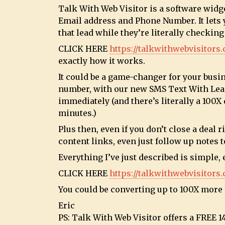
Talk With Web Visitor is a software widge
Email address and Phone Number. It lets 
that lead while they’re literally checkin
CLICK HERE
https://talkwithwebvisitors
exactly how it works.
It could be a game-changer for your busi
number, with our new SMS Text With Lead 
immediately (and there’s literally a 100
minutes.)
Plus then, even if you don’t close a deal 
content links, even just follow up notes t
Everything I’ve just described is simple, e
CLICK HERE
https://talkwithwebvisitors
You could be converting up to 100X more 
Eric
PS: Talk With Web Visitor offers a FREE 1