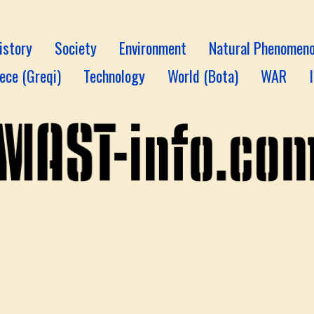
istory
Society
Environment
Natural Phenomen
ece (Greqi)
Technology
World (Bota)
WAR