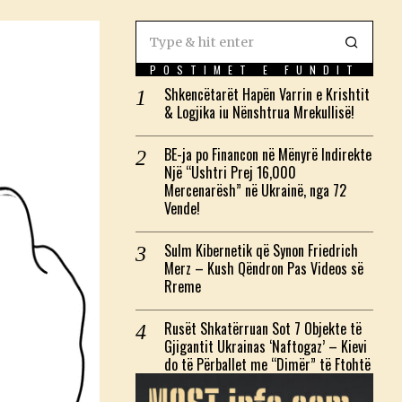
POSTIMET E FUNDIT
Shkencëtarët Hapën Varrin e Krishtit
& Logjika iu Nënshtrua Mrekullisë!
BE-ja po Financon në Mënyrë Indirekte
Një “Ushtri Prej 16,000
Mercenarësh” në Ukrainë, nga 72
Vende!
Sulm Kibernetik që Synon Friedrich
Merz – Kush Qëndron Pas Videos së
Rreme
Rusët Shkatërruan Sot 7 Objekte të
Gjigantit Ukrainas ‘Naftogaz’ – Kievi
do të Përballet me “Dimër” të Ftohtë