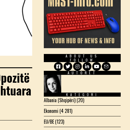
ABOUT US
FOLLOW
pozitë
AUTORËT
Facebook
Twitter
Instagram
LinkedIn
YouTube
Email
Shtuara
KATEGORI
Albania (Shqipëri)
(20)
Ekonomi
(4 281)
EU/BE
(123)