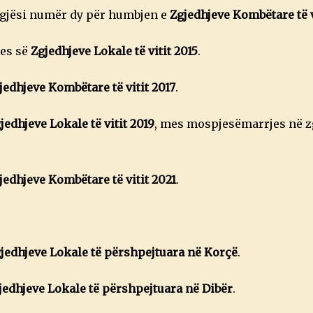
,
jegjësi numër dy për humbjen e
Zgjedhjeve Kombëtare të v
2
0
2
jes së
Zgjedhjeve Lokale të vitit 2015
.
1
edhjeve Kombëtare të vitit 2017
.
jedhjeve Lokale të vitit 2019
, mes mospjesëmarrjes në zg
jedhjeve Kombëtare të vitit 2021
.
jedhjeve Lokale të përshpejtuara në Korçë
.
jedhjeve Lokale të përshpejtuara në Dibër
.