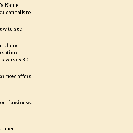
r’s Name,
u can talk to
now to see
ir phone
rsation –
es versus 30
or new offers,
your business.
istance