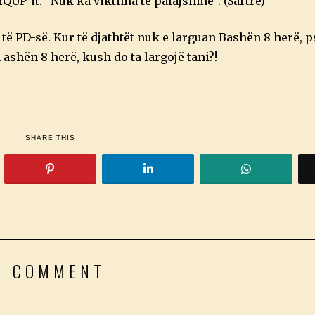
HQUP-it. “Nuk ka viktima të pafajshme”. (Sartre)
ë PD-së. Kur të djathtët nuk e larguan Bashën 8 herë, p
n ashën 8 herë, kush do ta largojë tani?!
SHARE THIS
1 COMMENT