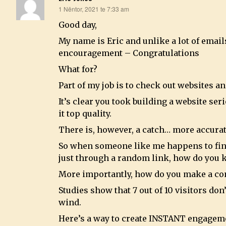
thotë:
1 Nëntor, 2021 te 7:33 am
Good day,
My name is Eric and unlike a lot of email
encouragement – Congratulations
What for?
Part of my job is to check out websites 
It’s clear you took building a website s
it top quality.
There is, however, a catch… more accurat
So when someone like me happens to find 
just through a random link, how do you
More importantly, how do you make a co
Studies show that 7 out of 10 visitors do
wind.
Here’s a way to create INSTANT engagem