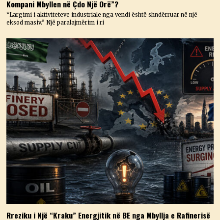
Kompani Mbyllen në Çdo Një Orë”?
“Largimi i aktiviteteve industriale nga vendi është shndërruar në një
eksod masiv.” Një paralajmërim i ri
Rreziku i Një “Kraku” Energjitik në BE nga Mbyllja e Rafinerisë