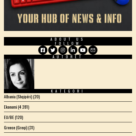
ABOUT US
FOLLOW
AUTORËT
Facebook
Twitter
Instagram
LinkedIn
YouTube
Email
KATEGORI
Albania (Shqipëri)
(20)
Ekonomi
(4 281)
EU/BE
(120)
Greece (Greqi)
(31)