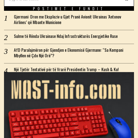
POSTIMET E FUNDIT
Gjermani: Dron me Eksploziv u Gjet Pranë Avionit Ukrainas ‘Antonov
Airlines’ që Mbante Municione
Sulme të Rënda Ukrainase Ndaj Infrastrukturës Energjetike Ruse
AfD Paralajmëron për Gjendjen e Ekonomisë Gjermane: “Sa Kompani
Mbyllen në Çdo Një Orë”?
Një Tjetër Tentativë për të Vrarë Presidentin Trump – Kush & Ku!