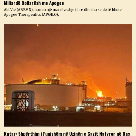
Miliardë Dollarësh me Apogee
AbbVie (ABBV.N), harton një marrëveshje të re dhe tha se do të blinte
Apogee Therapeutics (APGE.O),
Katar: Shpërthim i Fuqishëm në Uzinën e Gazit Natyror në Ras