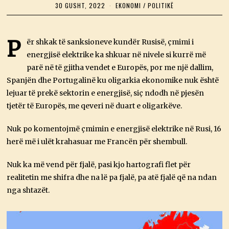
30 GUSHT, 2022
3
EKONOMI
/
POLITIKË
0
G
U
S
P
ër shkak të sanksioneve kundër Rusisë, çmimi i
H
energjisë elektrike ka shkuar në nivele si kurrë më
T
,
parë në të gjitha vendet e Europës, por me një dallim,
2
0
Spanjën dhe Portugalinë ku oligarkia ekonomike nuk është
2
lejuar të prekë sektorin e energjisë, siç ndodh në pjesën
2
tjetër të Europës, me qeveri në duart e oligarkëve.
Nuk po komentojmë çmimin e energjisë elektrike në Rusi, 16
herë më i ulët krahasuar me Francën për shembull.
Nuk ka më vend për fjalë, pasi kjo hartografi flet për
realitetin me shifra dhe na lë pa fjalë, pa atë fjalë që na ndan
nga shtazët.