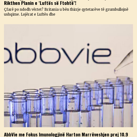
Rikthen Planin e ‘Luftës së Ftohtë’!
Çfarë po ndodh vërtet? Britania u bën thirrje qytetarëve të grumbullojnë
ushqime. Lojërat e Luftës dhe
AbbVie me Fokus Imunologjinë Harton Marrëveshjen prej 10.9