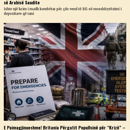
së Arabisë Saudite
Ishte një krim i madh kombëtar për çdo vend të BE-së mosshfrytëzimi i
depozitave që tani
E Paimagjinueshme! Britania Përgatit Popullsinë për “Krizë” –