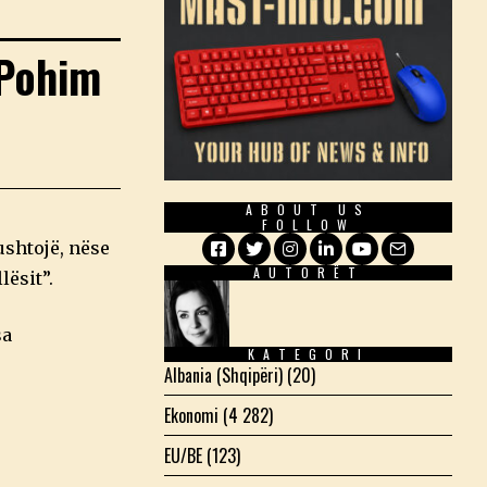
 Pohim
ABOUT US
FOLLOW
ushtojë, nëse
AUTORËT
lësit”.
Facebook
Twitter
Instagram
LinkedIn
YouTube
Email
sa
KATEGORI
Albania (Shqipëri)
(20)
Ekonomi
(4 282)
EU/BE
(123)