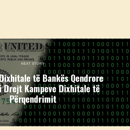
NEXT STORY
Dixhitale të Bankës Qendrore
i Drejt Kampeve Dixhitale të
Përqendrimit