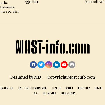
zgjedhjet
kontrolleve k
ma ka
zbatimin e
 me Spanjën,
Facebook
Twitter
Instagram
LinkedIn
YouTube
Email
Designed by N.D. — Copyright Mast-info.com
VIRONMENT
NATURAL PHENOMENON
HEALTH
SPORT
USA/SHBA
EU/BE
WAR
INTERVIEW
DONATIONS