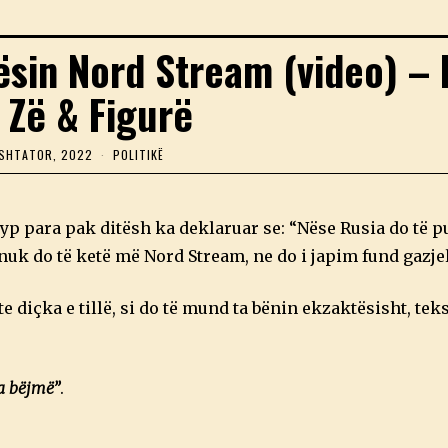
lësin Nord Stream (video) –
 Zë & Figurë
 SHTATOR, 2022
2
POLITIKË
8
S
H
T
yp para pak ditësh ka deklaruar se: “Nëse Rusia do të p
A
T
, nuk do të ketë më Nord Stream, ne do i japim fund gazjel
O
R
,
e diçka e tillë, si do të mund ta bënin ekzaktësisht, tek
2
0
2
2
ta bëjmë”
.