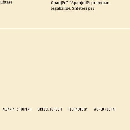
ufitare
Spanjën”. “Spanjollët premtuan
legalizime. Shtetësi për
ALBANIA (SHQIPËRI)
GREECE (GREQI)
TECHNOLOGY
WORLD (BOTA)