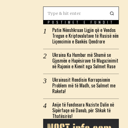
POSTIMET E FUNDIT
Putin Nënshkruan Ligjin që e Vendos
Tregun e Kriptovalutave të Rusisë nën
Liçencimin e Bankës Qendrore
Ukraina Ka Humbur më Shumë se
Gjysmën e Hapësirave të Magazinimit
në Rajonin e Kievit nga Sulmet Ruse
Ukrainasit Rendisin Korrupsionin
Problem më të Madh, se Sulmet me
Raketa!
Anije të Fundosura Naziste Dalin në
Sipërfaqe në Danub, për Shkak të
Thatësirës!