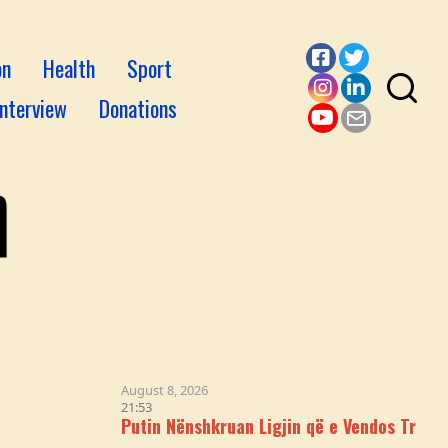
on
Health
Sport
Facebook
Twitter
Interview
Donations
Instagram
LinkedI
YouTube
Email
August 8, 2026
21:53
Putin Nënshkruan Ligjin që e Vendos Tregun e Kripto