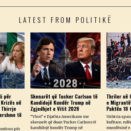
LATEST FROM POLITIKË
li për
Skenarët që Tucker Carlson të
Thriler në 
Krizës në
Kandidojë Kundër Trump në
e Migrantë
 Thirrje
Zgjedhjet e Vitit 2028
Paktën 18 
hershme të
“Vlon” e Djathta Amerikane me
Ushtria spanj
skenarët që duan Tucker Carlson të
kufitare, ndë
kandidojë kundër Trump në
mundësinë e 
ajmëron për