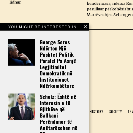
lidhur
kundërmasa, ndërsa Ro
pezulluar përkohësisht 
Marrëveshjes Schengen
YOU MIGHT BE INTERESTED IN
George Soros
Ndërton Një
Pushtet Politik
Paralel Pa Asnjë
Legjitimitet
Demokratik në
Institucionet
Ndërkombëtare
Scholz: Është në
Interesin e të
Gjithëve që
HOME
POLITICS
ECONOMY
CULTURE
HISTORY
SOCIETY
EN
Ballkani
Perëndimor të
Anëtarësohen në