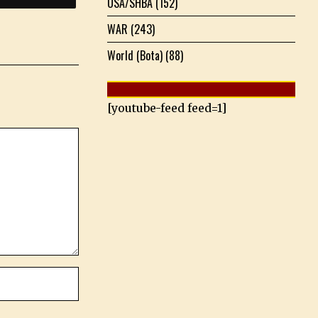
USA/SHBA
(152)
WAR
(243)
World (Bota)
(88)
[youtube-feed feed=1]