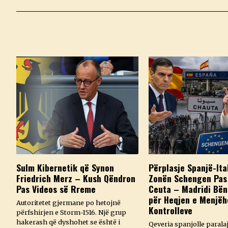
Sulm Kibernetik që Synon
Përplasje Spanjë-Ita
Friedrich Merz – Kush Qëndron
Zonën Schengen Pas 
Pas Videos së Rreme
Ceuta – Madridi Bën
për Heqjen e Menjë
Autoritetet gjermane po hetojnë
Kontrolleve
përfshirjen e Storm-1516. Një grup
hakerash që dyshohet se është i
Qeveria spanjolle paral