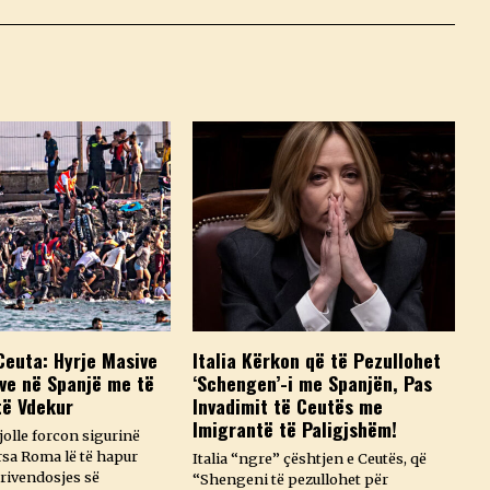
Ceuta: Hyrje Masive
Italia Kërkon që të Pezullohet
ve në Spanjë me të
‘Schengen’-i me Spanjën, Pas
të Vdekur
Invadimit të Ceutës me
Imigrantë të Paligjshëm!
olle forcon sigurinë
rsa Roma lë të hapur
Italia “ngre” çështjen e Ceutës, që
rivendosjes së
“Shengeni të pezullohet për