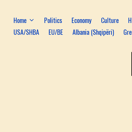
Home
Politics
Economy
Culture
H
USA/SHBA
EU/BE
Albania (Shqipëri)
Gre