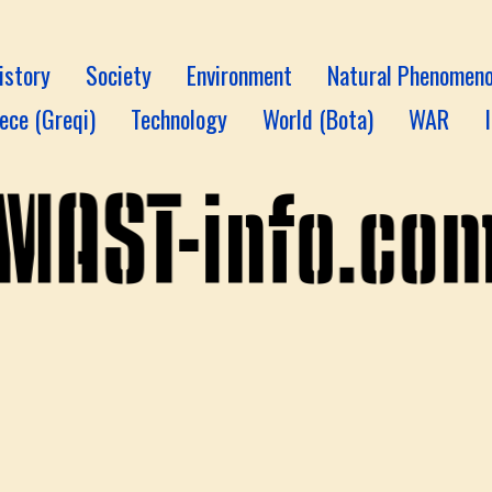
istory
Society
Environment
Natural Phenomen
ece (Greqi)
Technology
World (Bota)
WAR