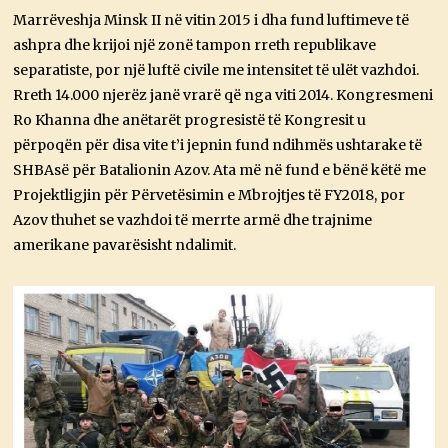
Marrëveshja Minsk II në vitin 2015 i dha fund luftimeve të
ashpra dhe krijoi një zonë tampon rreth republikave
separatiste, por një luftë civile me intensitet të ulët vazhdoi.
Rreth 14.000 njerëz janë vrarë që nga viti 2014. Kongresmeni
Ro Khanna dhe anëtarët progresistë të Kongresit u
përpoqën për disa vite t’i jepnin fund ndihmës ushtarake të
SHBAsë për Batalionin Azov. Ata më në fund e bënë këtë me
Projektligjin për Përvetësimin e Mbrojtjes të FY2018, por
Azov thuhet se vazhdoi të merrte armë dhe trajnime
amerikane pavarësisht ndalimit.