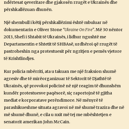
ndërtesat qeveritare dhe gjakosën rrugët e Ukrainës dhe
përshkallëzuan dhunën.
Një shembull i këtij përshkallëzimi është mbuluar në
dokumentarin e Oliver Stone
“Ukraine On Fire”
. Më 30 nëntor
2013, Shefi i Shtabit të Ukrainës, i lidhur ngushtë me
Departamentin e Shtetit të SHBAsë, urdhëroi që rrugët të
pastroheshin nga protestuesit për ngritjen e pemës vjetore
të Krishtlindjes.
Kur policia mbërriti, ata u takuan me një fraksion shumë
agresiv dhe të mirëorganizuar të Sektorit të Djathtë të
Ukrainës, që provokoi policinë në një reagim të dhunshëm
kundër protestuesve paqësorë, siç raportojnë të gjitha
mediat e korporatave perëndimore. Në mënyrë të
parashikueshme situata agravoi në më shumë trazira dhe në
më shumë dhunë, e cila u nxit më tej me mbështetjen e
senatorit amerikan John McCain.