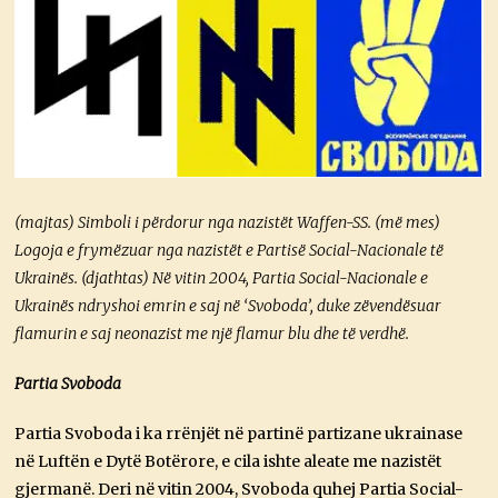
(majtas) Simboli i përdorur nga nazistët Waffen-SS. (më mes)
Logoja e frymëzuar nga nazistët e Partisë Social-Nacionale të
Ukrainës. (djathtas) Në vitin 2004, Partia Social-Nacionale e
Ukrainës ndryshoi emrin e saj në ‘Svoboda’, duke zëvendësuar
flamurin e saj neonazist me një flamur blu dhe të verdhë.
Partia Svoboda
Partia Svoboda i ka rrënjët në partinë partizane ukrainase
në Luftën e Dytë Botërore, e cila ishte aleate me nazistët
gjermanë. Deri në vitin 2004, Svoboda quhej Partia Social-