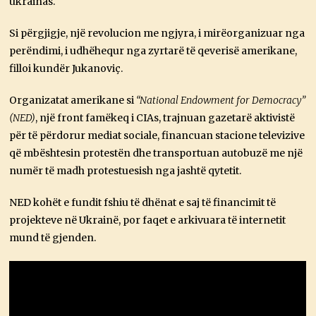
ukrainas.
Si përgjigje, një revolucion me ngjyra, i mirëorganizuar nga
perëndimi, i udhëhequr nga zyrtarë të qeverisë amerikane,
filloi kundër Jukanoviç.
Organizatat amerikane si
“National Endowment for Democracy”
(NED)
, një front famëkeq i CIAs, trajnuan gazetarë aktivistë
për të përdorur mediat sociale, financuan stacione televizive
që mbështesin protestën dhe transportuan autobuzë me një
numër të madh protestuesish nga jashtë qytetit.
NED kohët e fundit fshiu të dhënat e saj të financimit të
projekteve në Ukrainë, por faqet e arkivuara të internetit
mund të gjenden.