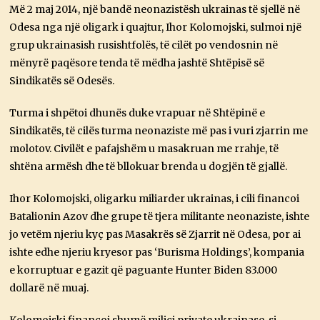
Më 2 maj 2014, një bandë neonazistësh ukrainas të sjellë në
Odesa nga një oligark i quajtur, Ihor Kolomojski, sulmoi një
grup ukrainasish rusishtfolës, të cilët po vendosnin në
mënyrë paqësore tenda të mëdha jashtë Shtëpisë së
Sindikatës së Odesës.
Turma i shpëtoi dhunës duke vrapuar në Shtëpinë e
Sindikatës, të cilës turma neonaziste më pas i vuri zjarrin me
molotov. Civilët e pafajshëm u masakruan me rrahje, të
shtëna armësh dhe të bllokuar brenda u dogjën të gjallë.
Ihor Kolomojski, oligarku miliarder ukrainas, i cili financoi
Batalionin Azov dhe grupe të tjera militante neonaziste, ishte
jo vetëm njeriu kyç pas Masakrës së Zjarrit në Odesa, por ai
ishte edhe njeriu kryesor pas ‘Burisma Holdings’, kompania
e korruptuar e gazit që paguante Hunter Biden 83.000
dollarë në muaj.