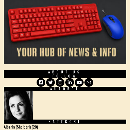
ABOUT US
FOLLOW
AUTORËT
Facebook
Twitter
Instagram
LinkedIn
YouTube
Email
KATEGORI
Albania (Shqipëri)
(20)