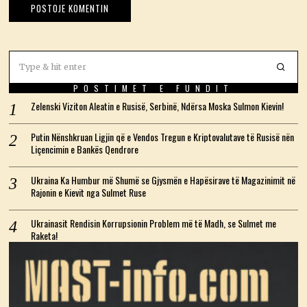
POSTIMET E FUNDIT
Zelenski Viziton Aleatin e Rusisë, Serbinë, Ndërsa Moska Sulmon Kievin!
Putin Nënshkruan Ligjin që e Vendos Tregun e Kriptovalutave të Rusisë nën
Liçencimin e Bankës Qendrore
Ukraina Ka Humbur më Shumë se Gjysmën e Hapësirave të Magazinimit në
Rajonin e Kievit nga Sulmet Ruse
Ukrainasit Rendisin Korrupsionin Problem më të Madh, se Sulmet me
Raketa!