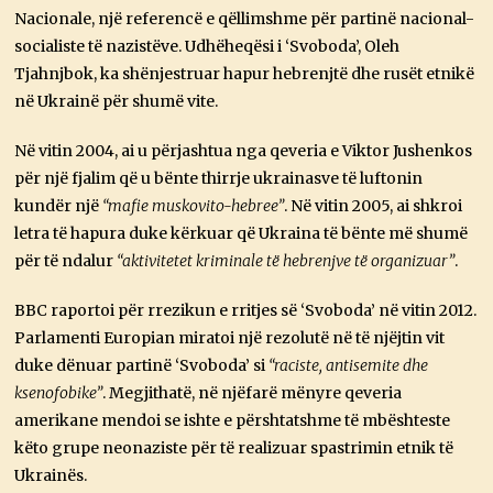
Nacionale, një referencë e qëllimshme për partinë nacional-
socialiste të nazistëve. Udhëheqësi i ‘Svoboda’, Oleh
Tjahnjbok, ka shënjestruar hapur hebrenjtë dhe rusët etnikë
në Ukrainë për shumë vite.
Në vitin 2004, ai u përjashtua nga qeveria e Viktor Jushenkos
për një fjalim që u bënte thirrje ukrainasve të luftonin
kundër një
“mafie muskovito-hebree”
. Në vitin 2005, ai shkroi
letra të hapura duke kërkuar që Ukraina të bënte më shumë
për të ndalur
“aktivitetet kriminale të hebrenjve të organizuar”
.
BBC raportoi për rrezikun e rritjes së ‘Svoboda’ në vitin 2012.
Parlamenti Europian miratoi një rezolutë në të njëjtin vit
duke dënuar partinë ‘Svoboda’ si
“raciste, antisemite dhe
ksenofobike”
. Megjithatë, në njëfarë mënyre qeveria
amerikane mendoi se ishte e përshtatshme të mbështeste
këto grupe neonaziste për të realizuar spastrimin etnik të
Ukrainës.