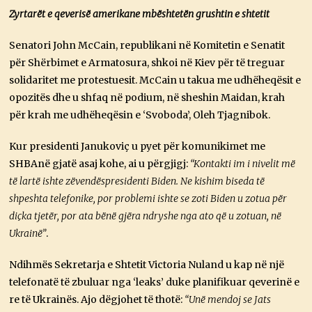
Zyrtarët e qeverisë amerikane mbështetën grushtin e shtetit
Senatori John McCain, republikani në Komitetin e Senatit
për Shërbimet e Armatosura, shkoi në Kiev për të treguar
solidaritet me protestuesit. McCain u takua me udhëheqësit e
opozitës dhe u shfaq në podium, në sheshin Maidan, krah
për krah me udhëheqësin e ‘Svoboda’, Oleh Tjagnibok.
Kur presidenti Janukoviç u pyet për komunikimet me
SHBAnë gjatë asaj kohe, ai u përgjigj:
“Kontakti im i nivelit më
të lartë ishte zëvendëspresidenti Biden. Ne kishim biseda të
shpeshta telefonike, por problemi ishte se zoti Biden u zotua për
diçka tjetër, por ata bënë gjëra ndryshe nga ato që u zotuan, në
Ukrainë”
.
Ndihmës Sekretarja e Shtetit Victoria Nuland u kap në një
telefonatë të zbuluar nga ‘leaks’ duke planifikuar qeverinë e
re të Ukrainës. Ajo dëgjohet të thotë:
“Unë mendoj se Jats