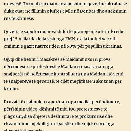
e devesë. Turmat e armatosura pushtuan qeverinë ukrainase
duke çuar në fillimin e luftës civile në Donbas dhe aneksimin
rus të Krimesë.
Qeveria e sapoformuar vazhdoi të pranojë një ofertë kredie
prej 15 miliardë dollarësh nga FMN, e cila thuhet se rriti
çmimin e gazit natyror deri në 50% për popullin ukrainas.
Gjyqi dhe hetimi i Masakrës së Maidanit nxorri prova
dërrmuese se protestuesit e Maidan u masakruan nga
snajperët në ndërtesat e kontrolluara nga Maidan, në vend
të snajperëve të qeverisë, të cilët megjithatë u akuzuan për
krimin.
Provat, të cilat nuk u raportuan nga mediat perëndimore,
përfshinin video, dëshmi të mbi 100 protestuesve të
plagosur, disa dhjetëra dëshmitarë të prokurorisë dhe
ekzaminime mjekoligjore balistike dhe mjekësore nga