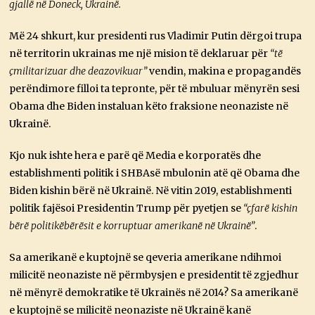
gjallë në Doneck, Ukrainë.
Më 24 shkurt, kur presidenti rus Vladimir Putin dërgoi trupa
në territorin ukrainas me një mision të deklaruar për
“të
çmilitarizuar dhe deazovikuar”
vendin, makina e propagandës
perëndimore filloi ta tepronte, për të mbuluar mënyrën sesi
Obama dhe Biden instaluan këto fraksione neonaziste në
Ukrainë.
Kjo nuk ishte hera e parë që Media e korporatës dhe
establishmenti politik i SHBAsë mbulonin atë që Obama dhe
Biden kishin bërë në Ukrainë. Në vitin 2019, establishmenti
politik fajësoi Presidentin Trump për pyetjen se
“çfarë kishin
bërë politikëbërësit e korruptuar amerikanë në Ukrainë”
.
Sa amerikanë e kuptojnë se qeveria amerikane ndihmoi
milicitë neonaziste në përmbysjen e presidentit të zgjedhur
në mënyrë demokratike të Ukrainës në 2014? Sa amerikanë
e kuptojnë se milicitë neonaziste në Ukrainë kanë