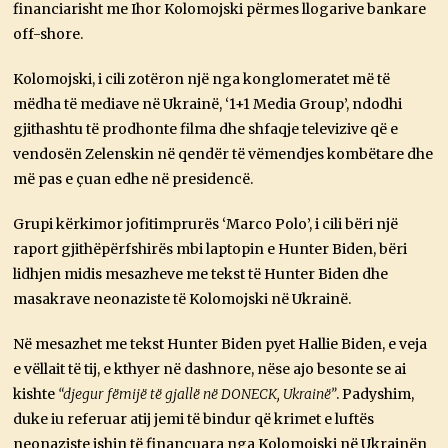
financiarisht me Ihor Kolomojski përmes llogarive bankare
off-shore.
Kolomojski, i cili zotëron një nga konglomeratet më të
mëdha të mediave në Ukrainë, ‘1+1 Media Group’, ndodhi
gjithashtu të prodhonte filma dhe shfaqje televizive që e
vendosën Zelenskin në qendër të vëmendjes kombëtare dhe
më pas e çuan edhe në presidencë.
Grupi kërkimor jofitimprurës ‘Marco Polo’, i cili bëri një
raport gjithëpërfshirës mbi laptopin e Hunter Biden, bëri
lidhjen midis mesazheve me tekst të Hunter Biden dhe
masakrave neonaziste të Kolomojski në Ukrainë.
Në mesazhet me tekst Hunter Biden pyet Hallie Biden, e veja
e vëllait të tij, e kthyer në dashnore, nëse ajo besonte se ai
kishte
“djegur fëmijë të gjallë në DONECK, Ukrainë”
. Padyshim,
duke iu referuar atij jemi të bindur që krimet e luftës
neonaziste ishin të financuara nga Kolomojski në Ukrainën