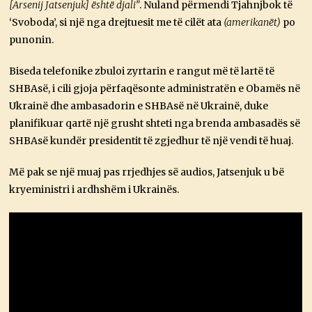
[Arsenij Jatsenjuk] është djali”
. Nuland përmendi Tjahnjbok të
‘Svoboda’, si një nga drejtuesit me të cilët ata
(amerikanët)
po
punonin.
Biseda telefonike zbuloi zyrtarin e rangut më të lartë të
SHBAsë, i cili gjoja përfaqësonte administratën e Obamës në
Ukrainë dhe ambasadorin e SHBAsë në Ukrainë, duke
planifikuar qartë një grusht shteti nga brenda ambasadës së
SHBAsë kundër presidentit të zgjedhur të një vendi të huaj.
Më pak se një muaj pas rrjedhjes së audios, Jatsenjuk u bë
kryeministri i ardhshëm i Ukrainës.