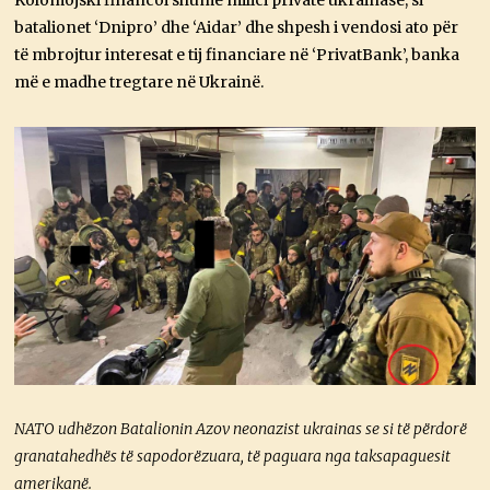
Kolomojski financoi shumë milici private ukrainase, si
batalionet ‘Dnipro’ dhe ‘Aidar’ dhe shpesh i vendosi ato për
të mbrojtur interesat e tij financiare në ‘PrivatBank’, banka
më e madhe tregtare në Ukrainë.
NATO udhëzon Batalionin Azov neonazist ukrainas se si të përdorë
granatahedhës të sapodorëzuara, të paguara nga taksapaguesit
amerikanë.