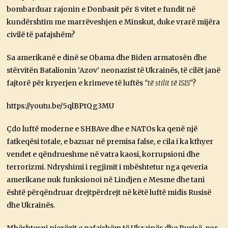
bombarduar rajonin e Donbasit për 8 vitet e fundit në
kundërshtim me marrëveshjen e Minskut, duke vrarë mijëra
civilë të pafajshëm?
Sa amerikanë e dinë se Obama dhe Biden armatosën dhe
stërvitën Batalionin ‘Azov’ neonazist të Ukrainës, të cilët janë
fajtorë për kryerjen e krimeve të luftës
“të stilit të ISIS”
?
https://youtu.be/5qlBPtQg3MU
Çdo luftë moderne e SHBAve dhe e NATOs ka qenë një
fatkeqësi totale, e bazuar në premisa false, e cila i ka kthyer
vendet e qëndrueshme në vatra kaosi, korrupsioni dhe
terrorizmi. Ndryshimi i regjimit i mbështetur nga qeveria
amerikane nuk funksionoi në Lindjen e Mesme dhe tani
është përqëndruar drejtpërdrejt në këtë luftë midis Rusisë
dhe Ukrainës.