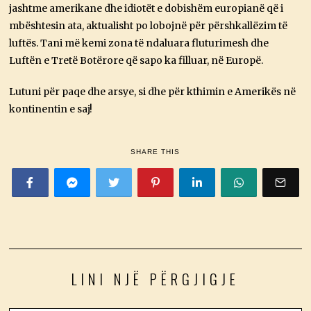
jashtme amerikane dhe idiotët e dobishëm europianë që i
mbështesin ata, aktualisht po lobojnë për përshkallëzim të
luftës. Tani më kemi zona të ndaluara fluturimesh dhe
Luftën e Tretë Botërore që sapo ka filluar, në Europë.
Lutuni për paqe dhe arsye, si dhe për kthimin e Amerikës në
kontinentin e saj!
SHARE THIS
LINI NJË PËRGJIGJE