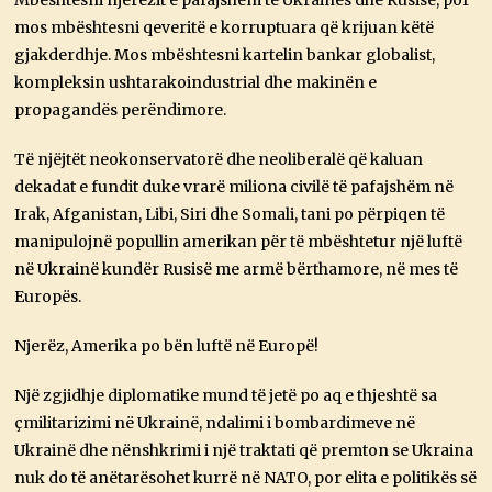
Mbështesni njerëzit e pafajshëm të Ukrainës dhe Rusisë, por
mos mbështesni qeveritë e korruptuara që krijuan këtë
gjakderdhje. Mos mbështesni kartelin bankar globalist,
kompleksin ushtarakoindustrial dhe makinën e
propagandës perëndimore.
Të njëjtët neokonservatorë dhe neoliberalë që kaluan
dekadat e fundit duke vrarë miliona civilë të pafajshëm në
Irak, Afganistan, Libi, Siri dhe Somali, tani po përpiqen të
manipulojnë popullin amerikan për të mbështetur një luftë
në Ukrainë kundër Rusisë me armë bërthamore, në mes të
Europës.
Njerëz, Amerika po bën luftë në Europë!
Një zgjidhje diplomatike mund të jetë po aq e thjeshtë sa
çmilitarizimi në Ukrainë, ndalimi i bombardimeve në
Ukrainë dhe nënshkrimi i një traktati që premton se Ukraina
nuk do të anëtarësohet kurrë në NATO, por elita e politikës së