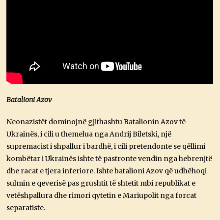
Batalioni Azov
Neonazistët dominojnë gjithashtu Batalionin Azov të
Ukrainës, i cili u themelua nga Andrij Biletski, një
supremacist i shpallur i bardhë, i cili pretendonte se qëllimi
kombëtar i Ukrainës ishte të pastronte vendin nga hebrenjtë
dhe racat e tjera inferiore. Ishte batalioni Azov që udhëhoqi
sulmin e qeverisë pas grushtit të shtetit mbi republikat e
vetëshpallura dhe rimori qytetin e Mariupolit nga forcat
separatiste.