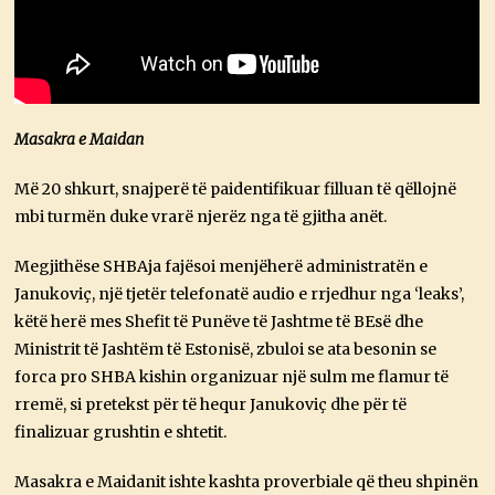
Masakra e Maidan
Më 20 shkurt, snajperë të paidentifikuar filluan të qëllojnë
mbi turmën duke vrarë njerëz nga të gjitha anët.
Megjithëse SHBAja fajësoi menjëherë administratën e
Janukoviç, një tjetër telefonatë audio e rrjedhur nga ‘leaks’,
këtë herë mes Shefit të Punëve të Jashtme të BEsë dhe
Ministrit të Jashtëm të Estonisë, zbuloi se ata besonin se
forca pro SHBA kishin organizuar një sulm me flamur të
rremë, si pretekst për të hequr Janukoviç dhe për të
finalizuar grushtin e shtetit.
Masakra e Maidanit ishte kashta proverbiale që theu shpinën