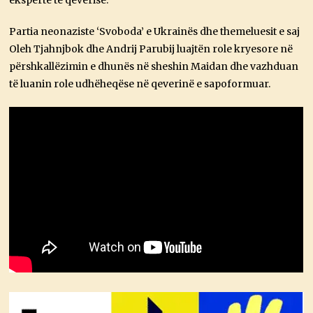
ekspertë të qeverisë.
Partia neonaziste ‘Svoboda’ e Ukrainës dhe themeluesit e saj
Oleh Tjahnjbok dhe Andrij Parubij luajtën role kryesore në
përshkallëzimin e dhunës në sheshin Maidan dhe vazhduan
të luanin role udhëheqëse në qeverinë e sapoformuar.