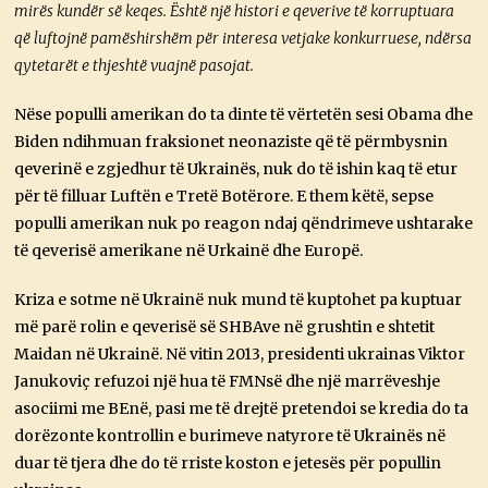
mirës kundër së keqes. Është një histori e qeverive të korruptuara
që luftojnë pamëshirshëm për interesa vetjake konkurruese, ndërsa
qytetarët e thjeshtë vuajnë pasojat.
Nëse populli amerikan do ta dinte të vërtetën sesi Obama dhe
Biden ndihmuan fraksionet neonaziste që të përmbysnin
qeverinë e zgjedhur të Ukrainës, nuk do të ishin kaq të etur
për të filluar Luftën e Tretë Botërore. E them këtë, sepse
populli amerikan nuk po reagon ndaj qëndrimeve ushtarake
të qeverisë amerikane në Urkainë dhe Europë.
Kriza e sotme në Ukrainë nuk mund të kuptohet pa kuptuar
më parë rolin e qeverisë së SHBAve në grushtin e shtetit
Maidan në Ukrainë. Në vitin 2013, presidenti ukrainas Viktor
Janukoviç refuzoi një hua të FMNsë dhe një marrëveshje
asociimi me BEnë, pasi me të drejtë pretendoi se kredia do ta
dorëzonte kontrollin e burimeve natyrore të Ukrainës në
duar të tjera dhe do të rriste koston e jetesës për popullin