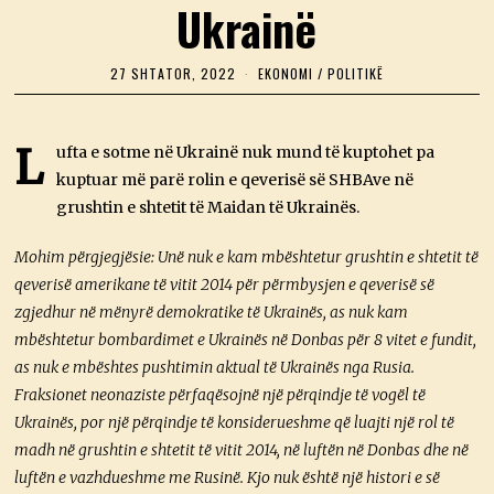
Ukrainë
27 SHTATOR, 2022
2
EKONOMI
/
POLITIKË
7
S
H
T
L
ufta e sotme në Ukrainë nuk mund të kuptohet pa
A
kuptuar më parë rolin e qeverisë së SHBAve në
T
O
grushtin e shtetit të Maidan të Ukrainës.
R
,
2
Mohim përgjegjësie: Unë nuk e kam mbështetur grushtin e shtetit të
0
qeverisë amerikane të vitit 2014 për përmbysjen e qeverisë së
2
2
zgjedhur në mënyrë demokratike të Ukrainës, as nuk kam
mbështetur bombardimet e Ukrainës në Donbas për 8 vitet e fundit,
as nuk e mbështes pushtimin aktual të Ukrainës nga Rusia.
Fraksionet neonaziste përfaqësojnë një përqindje të vogël të
Ukrainës, por një përqindje të konsiderueshme që luajti një rol të
madh në grushtin e shtetit të vitit 2014, në luftën në Donbas dhe në
luftën e vazhdueshme me Rusinë. Kjo nuk është një histori e së