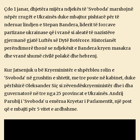
Çdo 1 janar, dhjetëra mijëra ndjekës të ‘Svoboda’ marshojnë
nëpër rrugët e Ukrainës duke mbajtur pishtarë për të
nderuar lindjen e Stepan Bandera, liderit të forcave
partizane ukrainase që i vranë si aleatë të nazistëve
gjermanë gjatë Luftës së Dytë Botërore. Historianët
perëndimorë thonë se ndjekësit e Bandera kryen masakra
dhe vranë shumë civilë polakë dhe hebrenj.
Kur Jatsenjuk u bë Kryeministër e shpërbleu rolin e
‘Svoboda’ në grushtin e shtetit, me tre poste në kabinet, duke
përfshirë Oleksander Siç si zëvendëskryeministër dhe i dha
guvernatorë në tre nga 25 provincat e Ukrainës. Andrij
Parubij i ‘Svoboda’ u emërua Kryetar i Parlamentit, një post
që e mbajti për 5 vitet e ardhshme.