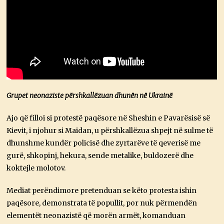
Grupet neonaziste përshkallëzuan dhunën në Ukrainë
Ajo që filloi si protestë paqësore në Sheshin e Pavarësisë së
Kievit, i njohur si Maidan, u përshkallëzua shpejt në sulme të
dhunshme kundër policisë dhe zyrtarëve të qeverisë me
gurë, shkopinj, hekura, sende metalike, buldozerë dhe
koktejle molotov.
Mediat perëndimore pretenduan se këto protesta ishin
paqësore, demonstrata të popullit, por nuk përmendën
elementët neonazistë që morën armët, komanduan