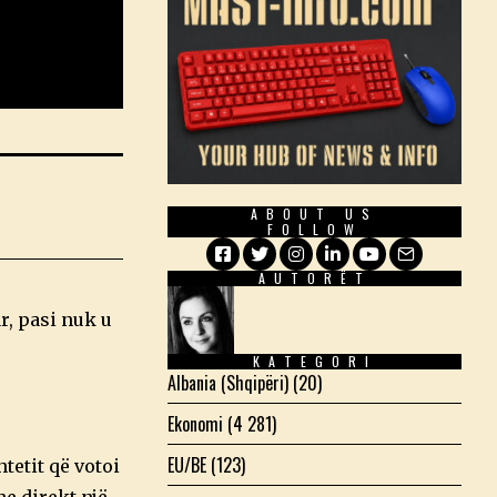
ABOUT US
FOLLOW
AUTORËT
Facebook
Twitter
Instagram
LinkedIn
YouTube
Email
r, pasi nuk u
KATEGORI
Albania (Shqipëri)
(20)
Ekonomi
(4 281)
EU/BE
(123)
tetit që votoi
he direkt një