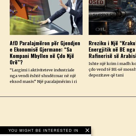
AfD Paralajmëron për Gjendjen
Rreziku i Një “Kraku
e Ekonomisë Gjermane: “Sa
Energjitik në BE nga
Kompani Mbyllen në Çdo Një
Rafinerisë së Arabis
Orë”?
Ishte një krim i madh k
çdo vend të BE-së mossh
“Largimi i aktiviteteve industriale
depozitave që tani
nga vendi është shndërruar në një
eksod masiv.” Një paralajmërim i ri
YOU MIGHT BE INTERESTED IN