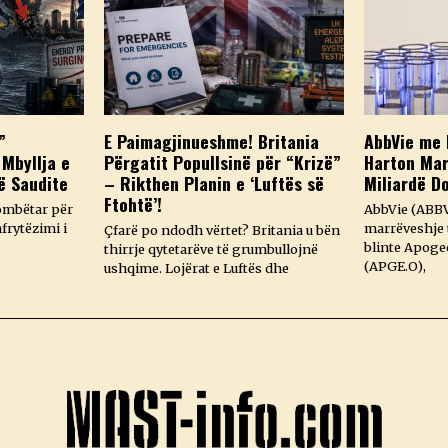
”
E Paimagjinueshme! Britania
AbbVie me 
 Mbyllja e
Përgatit Popullsinë për “Krizë”
Harton Mar
ë Saudite
– Rikthen Planin e ‘Luftës së
Miliardë D
Ftohtë’!
ombëtar për
AbbVie (ABBV
frytëzimi i
marrëveshje t
Çfarë po ndodh vërtet? Britania u bën
blinte Apoge
thirrje qytetarëve të grumbullojnë
(APGE.O),
ushqime. Lojërat e Luftës dhe