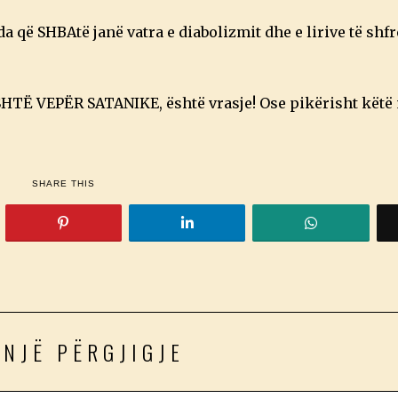
 që SHBAtë janë vatra e diabolizmit dhe e lirive të shfr
SHTË VEPËR SATANIKE, është vrasje! Ose pikërisht këtë
SHARE THIS
 NJË PËRGJIGJE