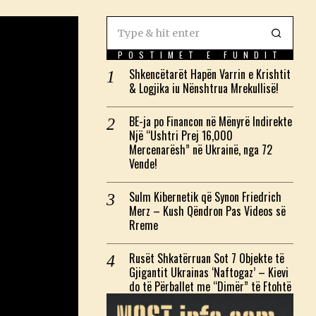
POSTIMET E FUNDIT
Shkencëtarët Hapën Varrin e Krishtit
& Logjika iu Nënshtrua Mrekullisë!
BE-ja po Financon në Mënyrë Indirekte
Një “Ushtri Prej 16,000
Mercenarësh” në Ukrainë, nga 72
Vende!
Sulm Kibernetik që Synon Friedrich
Merz – Kush Qëndron Pas Videos së
Rreme
Rusët Shkatërruan Sot 7 Objekte të
Gjigantit Ukrainas ‘Naftogaz’ – Kievi
do të Përballet me “Dimër” të Ftohtë