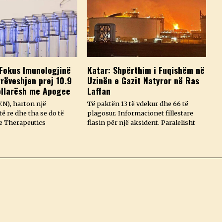
Fokus Imunologjinë
Katar: Shpërthim i Fuqishëm në
rëveshjen prej 10.9
Uzinën e Gazit Natyror në Ras
ollarësh me Apogee
Laffan
.N), harton një
Të paktën 13 të vdekur dhe 66 të
ë re dhe tha se do të
plagosur. Informacionet fillestare
e Therapeutics
flasin për një aksident. Paralelisht