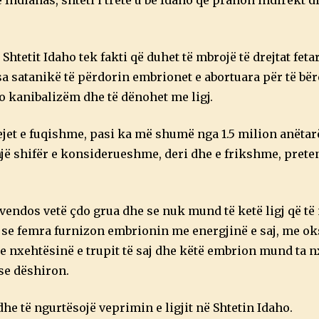
Shtetit Idaho tek fakti që duhet të mbrojë të drejtat fetar
disa satanikë të përdorin embrionet e abortuara për të b
jo kanibalizëm dhe të dënohet me ligj.
jet e fuqishme, pasi ka më shumë nga 1.5 milion anëtarë
 një shifër e konsiderueshme, deri dhe e frikshme, pret
vendos vetë çdo grua dhe se nuk mund të ketë ligj që të
i se femra furnizon embrionin me energjinë e saj, me ok
nxehtësinë e trupit të saj dhe këtë embrion mund ta nx
ëse dëshiron.
e të ngurtësojë veprimin e ligjit në Shtetin Idaho.