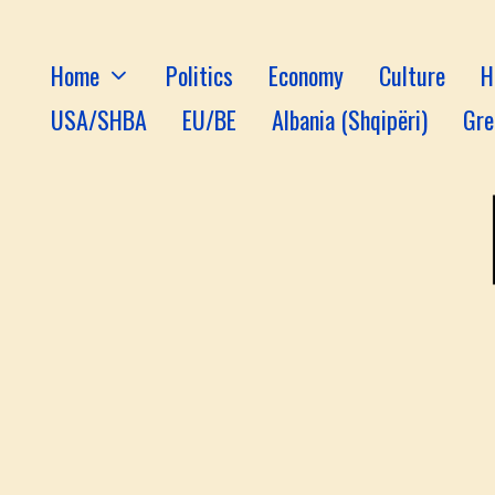
Home
Politics
Economy
Culture
H
USA/SHBA
EU/BE
Albania (Shqipëri)
Gre