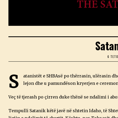
Sata
6 TET
S
atanistët e SHBAsë po thërrasin, ulërasin dhe
lejon dhe u pamundëson kryerjen e ceremoni
Veç të tjerash po çirren duke thënë se ndalimi i abort
Tempulli Satanik këtë javë në shtetin Idaho, të Sht
ligjin e ndalimit të abortit. Kështu, pas Teksasit dh