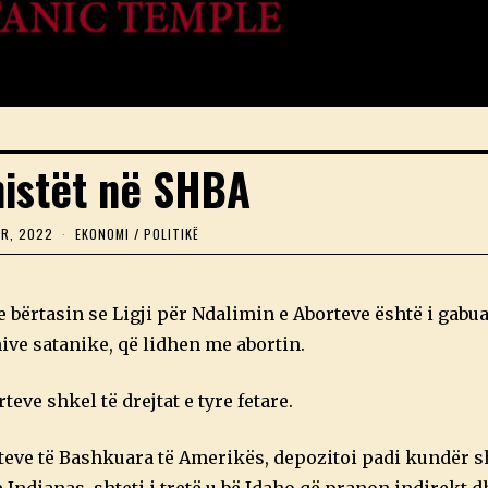
nistët në SHBA
OR, 2022
6
EKONOMI
/
POLITIKË
T
E
T
O
 bërtasin se Ligji për Ndalimin e Aborteve është i gabua
R
,
ve satanike, që lidhen me abortin.
2
0
2
eve shkel të drejtat e tyre fetare.
2
eteve të Bashkuara të Amerikës, depozitoi padi kundër sh
e Indianas, shteti i tretë u bë Idaho që pranon indirekt d