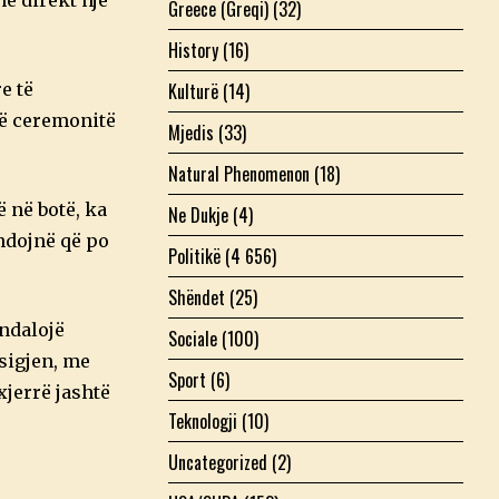
Greece (Greqi)
(32)
History
(16)
Kulturë
(14)
e të
ërë ceremonitë
Mjedis
(33)
Natural Phenomenon
(18)
 në botë, ka
Ne Dukje
(4)
endojnë që po
Politikë
(4 656)
Shëndet
(25)
 ndalojë
Sociale
(100)
sigjen, me
Sport
(6)
jerrë jashtë
Teknologji
(10)
Uncategorized
(2)