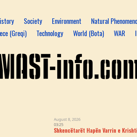
istory
Society
Environment
Natural Phenomen
ece (Greqi)
Technology
World (Bota)
WAR
August 8, 2026
03:25
Shkencëtarët Hapën Varrin e Krishtit & Logji