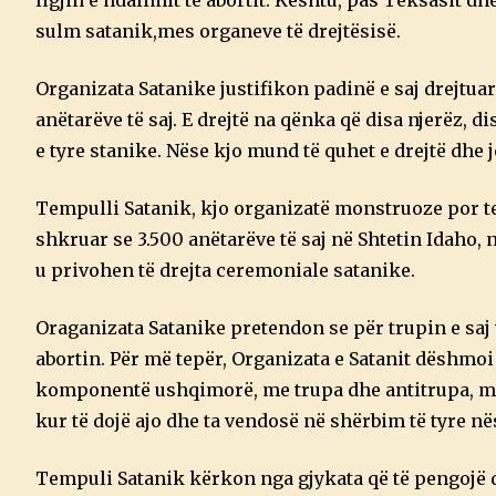
sulm satanik,mes organeve të drejtësisë.
Organizata Satanike justifikon padinë e saj drejtuar 
anëtarëve të saj. E drejtë na qënka që disa njerëz, 
e tyre stanike. Nëse kjo mund të quhet e drejtë dhe 
Tempulli Satanik, kjo organizatë monstruoze por te
shkruar se 3.500 anëtarëve të saj në Shtetin Idaho,
u privohen të drejta ceremoniale satanike.
Oraganizata Satanike pretendon se për trupin e saj 
abortin. Për më tepër, Organizata e Satanit dëshmo
komponentë ushqimorë, me trupa dhe antitrupa, me 
kur të dojë ajo dhe ta vendosë në shërbim të tyre n
Tempuli Satanik kërkon nga gjykata që të pengojë dh