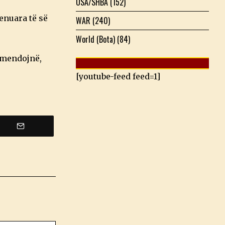
USA/SHBA
(152)
enuara të së
WAR
(240)
World (Bota)
(84)
 mendojnë,
[youtube-feed feed=1]