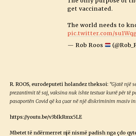
The only purpose of t
get vaccinated.
The world needs to kno
pic.twitter.com/su1W
— Rob Roos
(@Rob_
R. ROOS, eurodeputeti holandez theksoi:
“Gjatë një s
prezantimit të saj, vaksina nuk ishte testuar kurrë për të 
pasaportën Covid që ka çuar në një diskriminim masiv ins
https://youtu.be/v3bIkRmx5LE
Mbetet të ndërmerret një nismë padish nga çdo qytet