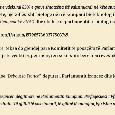
set e vdekura! 83% e grave shtatzëna (të vaksinuara) në këtë 
tete, njëkohësisht, biologe në një kompani bioteknologji
(terapeutikë RNAi)
dhe shefe e departamentit të biologjisë
.com/i/status/1579857360377503745
ore, teksa do gjendej para Komitetit të posaçëm të Parla
tje të vështira, për mënyrën sesi ishin bërë marrëveshje
tisë
“Debout la France”
, deputet i Parlamentit francez dhe 
i seancën dëgjimore në Parlamentin Europian. Përfaqësuesi i Pf
min. Të gjithë të vaksinuarit, të gjithë të mbrojtur, kjo ishte 