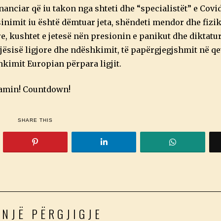
anciar që iu takon nga shteti dhe “specialistët” e Covid
nimit iu është dëmtuar jeta, shëndeti mendor dhe fizik
, kushtet e jetesë nën presionin e panikut dhe diktatur
jësisë ligjore dhe ndëshkimit, të papërgjegjshmit në qe
hkimit Europian përpara ligjit.
namin! Countdown!
SHARE THIS
 NJË PËRGJIGJE