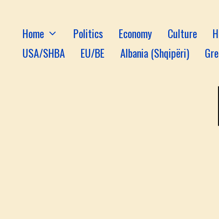
Home
Politics
Economy
Culture
H
USA/SHBA
EU/BE
Albania (Shqipëri)
Gre