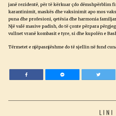
janë rezidentë, për të kërkuar çdo dëmshpërblim fin
karantinimit, maskës dhe vaksinimit apo mos vaksi
puna dhe profesioni, qetësia dhe harmonia familjare
Një valë masive padish, do të çonte përpara përgjeg
vullnet vranë kombasit e tyre, si dhe kupolën e Bas
Tërmetet e njëpasnjëshme do të sjellin në fund cu
LINI