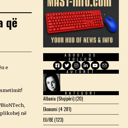
a që
ABOUT US
FOLLOW
ën e
AUTORËT
Facebook
Twitter
Instagram
LinkedIn
YouTube
Email
nsmetimit!
KATEGORI
Albania (Shqipëri)
(20)
r/BioNTech,
Ekonomi
(4 281)
aplikohej në
EU/BE
(123)