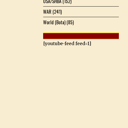
USA/SHBA
(152)
WAR
(241)
World (Bota)
(85)
[youtube-feed feed=1]