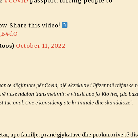
he
#COVID
passport: forcing people to
w. Share this video!
qgB4dO
Roos)
October 11, 2022
eance dëgjimore për Covid, një ekzekutiv i Pfizer më rrëfeu se 
parë nëse ndalon transmetimin e virusit apo jo. Kjo heq çdo bazë
titucional. Unë e konsideroj atë kriminale dhe skandaloze”
.
ar, apo familje, pranë gjykatave dhe prokurorive të dis