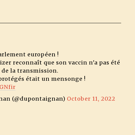
arlement européen !
izer reconnaît que son vaccin n'a pas été
 de la transmission.
 protégés était un mensonge !
GNfir
gnan (@dupontaignan)
October 11, 2022