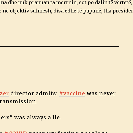
sina dhe nuk pranuan ta merrnin, sot po dalin të vërtetë
 në objektiv sulmesh, disa edhe të papunë, tha president
zer
director admits:
#vaccine
was never
transmission.
ers" was always a lie.