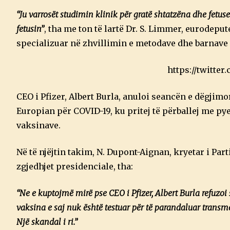
“Ju varrosët studimin klinik për gratë shtatzëna dhe fetu
fetusin”
, tha me ton të lartë Dr. S. Limmer, eurodepu
specializuar në zhvillimin e metodave dhe barnave
https://twitter
CEO i Pfizer, Albert Burla, anuloi seancën e dëgjim
Europian për COVID-19, ku pritej të përballej me pye
vaksinave.
Në të njëjtin takim, N. Dupont-Aignan, kryetar i Par
zgjedhjet presidenciale, tha:
“Ne e kuptojmë mirë pse CEO i Pfizer, Albert Burla refuzo
vaksina e saj nuk është testuar për të parandaluar transmeti
Një skandal i ri.”