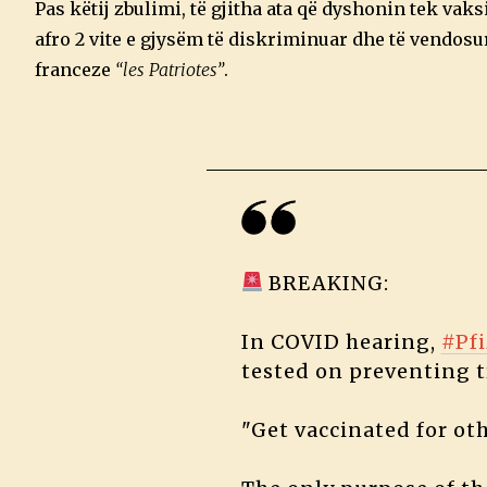
Pas këtij zbulimi, të gjitha ata që dyshonin tek vak
afro 2 vite e gjysëm të diskriminuar dhe të vendosur
franceze
“les Patriotes”
.
BREAKING:
In COVID hearing,
#Pfi
tested on preventing 
"Get vaccinated for oth