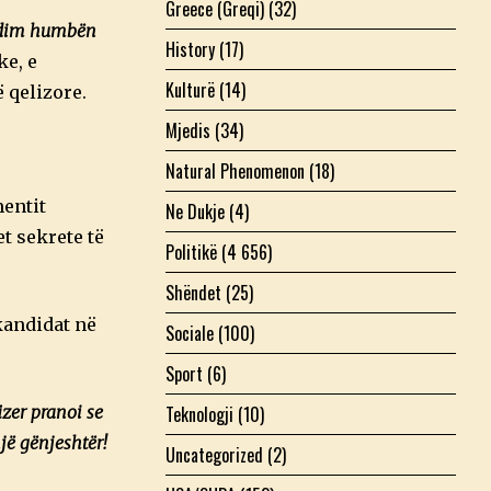
Greece (Greqi)
(32)
studim humbën
History
(17)
ke, e
Kulturë
(14)
 qelizore.
Mjedis
(34)
Natural Phenomenon
(18)
mentit
Ne Dukje
(4)
t sekrete të
Politikë
(4 656)
Shëndet
(25)
kandidat në
Sociale
(100)
Sport
(6)
Teknologji
(10)
izer pranoi se
një gënjeshtër!
Uncategorized
(2)