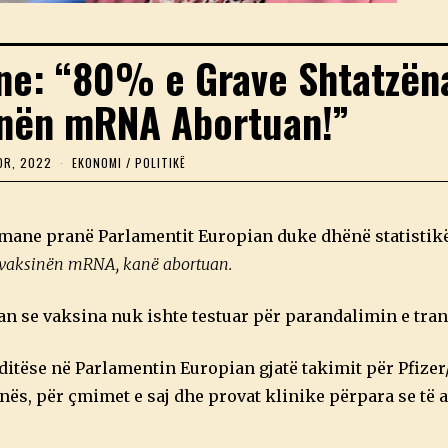
ne: “80% e Grave Shtatzën
nën mRNA Abortuan!”
OR, 2022
1
EKONOMI
/
POLITIKË
2
T
E
T
rmane pranë Parlamentit Europian duke dhënë statistik
O
R
 vaksinën mRNA, kanë abortuan.
,
2
0
an se vaksina nuk ishte testuar për parandalimin e tra
2
2
itëse në Parlamentin Europian gjatë takimit për Pfize
nës, për çmimet e saj dhe provat klinike përpara se të 