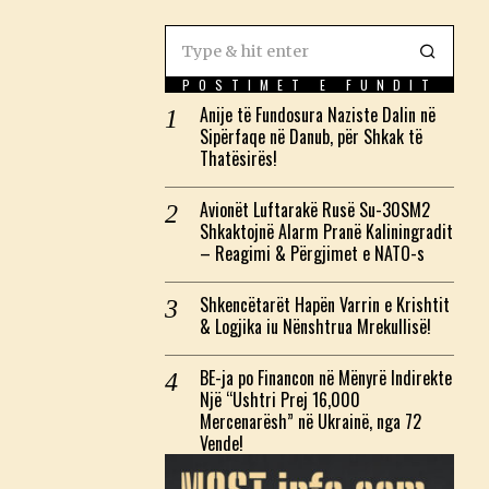
POSTIMET E FUNDIT
Anije të Fundosura Naziste Dalin në
Sipërfaqe në Danub, për Shkak të
Thatësirës!
Avionët Luftarakë Rusë Su-30SM2
Shkaktojnë Alarm Pranë Kaliningradit
– Reagimi & Përgjimet e NATO-s
Shkencëtarët Hapën Varrin e Krishtit
& Logjika iu Nënshtrua Mrekullisë!
BE-ja po Financon në Mënyrë Indirekte
Një “Ushtri Prej 16,000
Mercenarësh” në Ukrainë, nga 72
Vende!