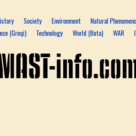
istory
Society
Environment
Natural Phenomen
ece (Greqi)
Technology
World (Bota)
WAR