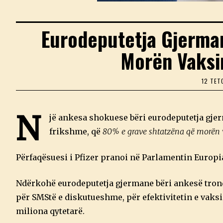
Eurodeputetja Gjerma
Morën Vaksi
12 TET
N
jë ankesa shokuese bëri eurodeputetja gje
frikshme, që
80% e grave shtatzëna që morën
Përfaqësuesi i Pfizer pranoi në Parlamentin Europi
Ndërkohë eurodeputetja gjermane bëri ankesë trond
për SMStë e diskutueshme, për efektivitetin e vaksi
miliona qytetarë.