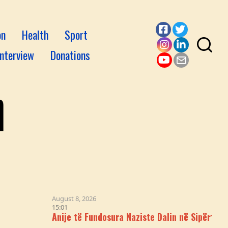
on
Health
Sport
Facebook
Twitter
Interview
Donations
Instagram
LinkedI
YouTube
Email
August 8, 2026
15:01
Anije të Fundosura Naziste Dalin në Sipërfaqe në Danub