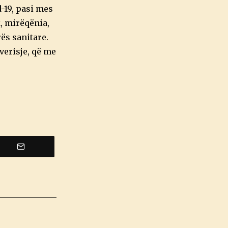
-19, pasi mes
, mirëqënia,
ës sanitare.
verisje, që me