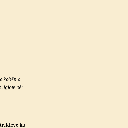
në kohën e
 ligjore për
trikteve ku