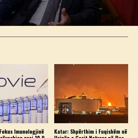
Fokus Imunologjinë
Katar: Shpërthim i Fuqishëm në
rëveshjen prej 10.9
Uzinën e Gazit Natyror në Ras