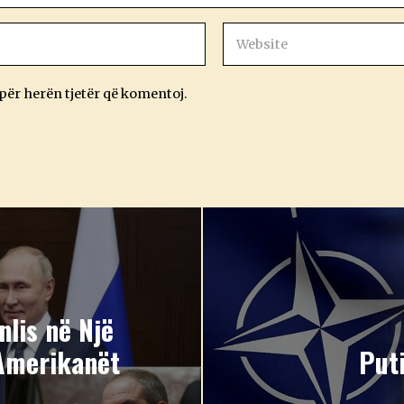
 për herën tjetër që komentoj.
lis në Një
 Amerikanët
Put