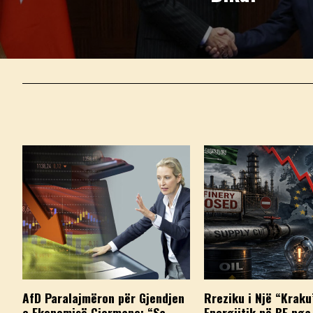
AfD Paralajmëron për Gjendjen
Rreziku i Një “Kraku
e Ekonomisë Gjermane: “Sa
Energjitik në BE nga