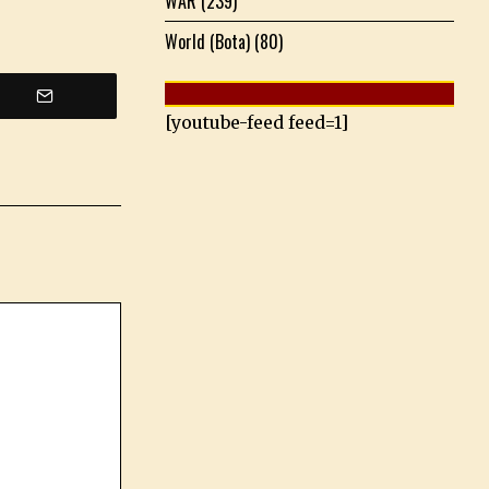
WAR
(239)
World (Bota)
(80)
[youtube-feed feed=1]