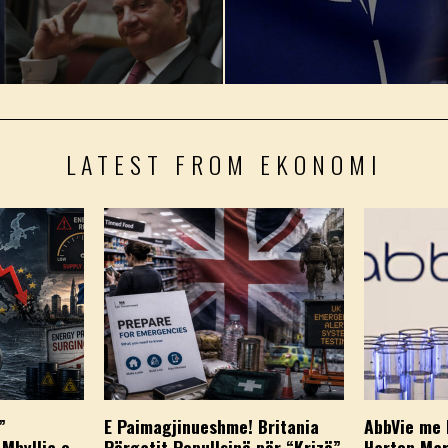
LATEST FROM EKONOMI
”
E Paimagjinueshme! Britania
AbbVie me 
 Mbyllja e
Përgatit Popullsinë për “Krizë”
Harton Mar