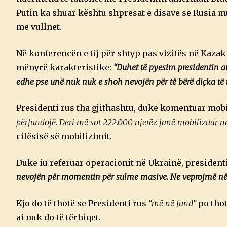
Putin ka shuar kështu shpresat e disave se Rusia 
me vullnet.
Në konferencën e tij për shtyp pas vizitës në Kazak
mënyrë karakteristike:
“Duhet të pyesim presidentin a
edhe pse unë nuk nuk e shoh nevojën për të bërë diçka të t
Presidenti rus tha gjithashtu, duke komentuar mob
përfundojë. Deri më sot 222.000 njerëz janë mobilizuar n
cilësisë së mobilizimit.
Duke iu referuar operacionit në Ukrainë, president
nevojën për momentin për sulme masive. Ne veprojmë në
Kjo do të thotë se Presidenti rus
“më në fund”
po thot
ai nuk do të tërhiqet.