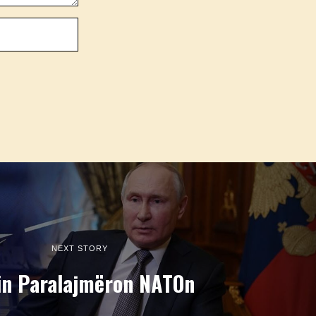
NEXT STORY
in Paralajmëron NATOn