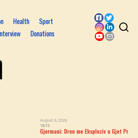
on
Health
Sport
Facebook
Twitter
Interview
Donations
Instagram
LinkedI
YouTube
Email
August 6, 2026
18:15
Gjermani: Dron me Eksploziv u Gjet Pranë Avionit Uk