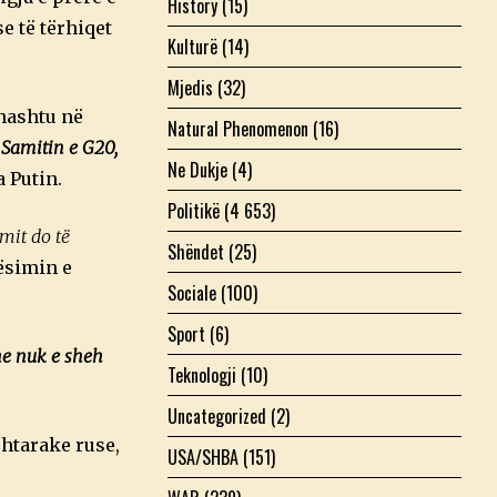
History
(15)
e të tërhiqet
Kulturë
(14)
Mjedis
(32)
hashtu në
Natural Phenomenon
(16)
 Samitin e G20,
Ne Dukje
(4)
a Putin.
Politikë
(4 653)
mit do të
Shëndet
(25)
rësimin e
Sociale
(100)
Sport
(6)
he nuk e sheh
Teknologji
(10)
Uncategorized
(2)
shtarake ruse,
USA/SHBA
(151)