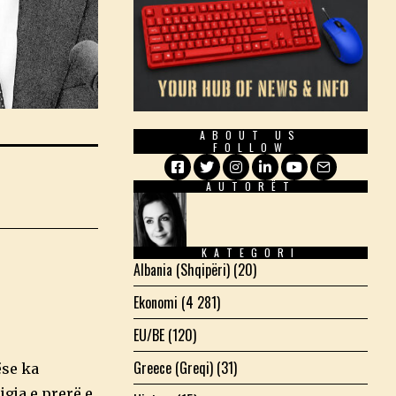
ABOUT US
FOLLOW
AUTORËT
Facebook
Twitter
Instagram
LinkedIn
YouTube
Email
KATEGORI
Albania (Shqipëri)
(20)
Ekonomi
(4 281)
EU/BE
(120)
Greece (Greqi)
(31)
ëse ka
gja e prerë e