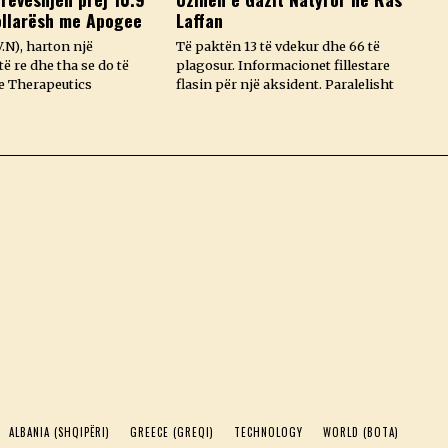
ollarësh me Apogee
Laffan
.N), harton një
Të paktën 13 të vdekur dhe 66 të
ë re dhe tha se do të
plagosur. Informacionet fillestare
e Therapeutics
flasin për një aksident. Paralelisht
ALBANIA (SHQIPËRI)
GREECE (GREQI)
TECHNOLOGY
WORLD (BOTA)