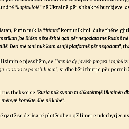
mund të
“kapitullojë”
në Ukrainë për shkak të humbjeve, os
istan, Putin nuk la
“dritare”
komunikimi, duke thënë gjit
merikan Joe Biden nëse është gati për negociata me Rusinë në
illë
.
Deri më tani nuk kam asnjë platformë për negociata”
, th
ilizimin e pjesshëm, se
“brenda dy javësh proçesi i mpbilizi
ga 300.000 të parashikuara”
, si dhe bëri thirrje për përmi
i rus theksoi se
“Rusia nuk synon ta shkatërrojë Ukrainën d
 mënyrë korrekte dhe në kohë”
.
ë qartë se derisa të plotësohen qëllimet e ndërhyrjes u