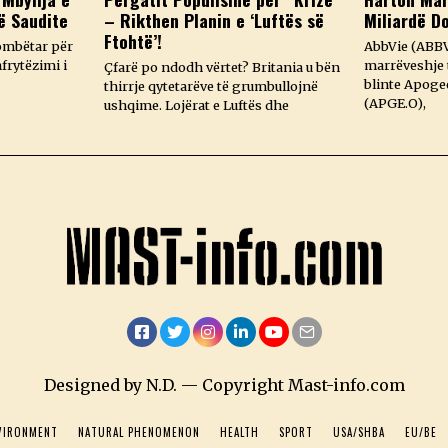
ë Saudite
– Rikthen Planin e ‘Luftës së
Miliardë D
Ftohtë’!
ombëtar për
AbbVie (ABBV
frytëzimi i
marrëveshje t
Çfarë po ndodh vërtet? Britania u bën
blinte Apoge
thirrje qytetarëve të grumbullojnë
(APGE.O),
ushqime. Lojërat e Luftës dhe
Facebook
Twitter
Instagram
LinkedIn
YouTube
Email
Designed by N.D. — Copyright Mast-info.com
VIRONMENT
NATURAL PHENOMENON
HEALTH
SPORT
USA/SHBA
EU/BE