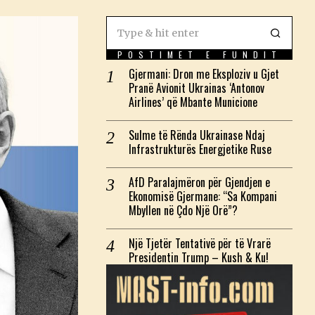
POSTIMET E FUNDIT
Gjermani: Dron me Eksploziv u Gjet
Pranë Avionit Ukrainas ‘Antonov
Airlines’ që Mbante Municione
Sulme të Rënda Ukrainase Ndaj
Infrastrukturës Energjetike Ruse
AfD Paralajmëron për Gjendjen e
Ekonomisë Gjermane: “Sa Kompani
Mbyllen në Çdo Një Orë”?
Një Tjetër Tentativë për të Vrarë
Presidentin Trump – Kush & Ku!