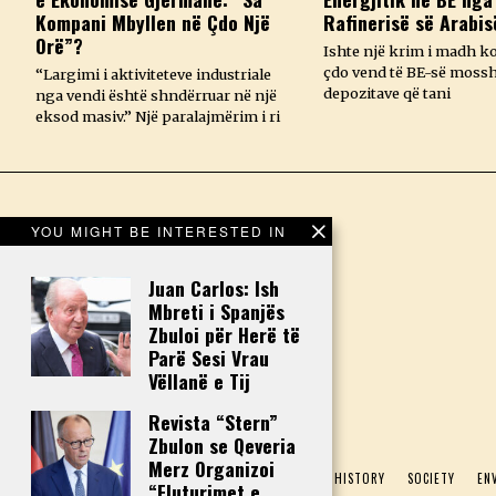
Kompani Mbyllen në Çdo Një
Rafinerisë së Arabis
Orë”?
Ishte një krim i madh k
çdo vend të BE-së mossh
“Largimi i aktiviteteve industriale
depozitave që tani
nga vendi është shndërruar në një
eksod masiv.” Një paralajmërim i ri
YOU MIGHT BE INTERESTED IN
Juan Carlos: Ish
Mbreti i Spanjës
Zbuloi për Herë të
Parë Sesi Vrau
Vëllanë e Tij
Revista “Stern”
Zbulon se Qeveria
Merz Organizoi
HOME
POLITICS
ECONOMY
CULTURE
HISTORY
SOCIETY
EN
“Fluturimet e