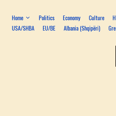
Home
Politics
Economy
Culture
H
USA/SHBA
EU/BE
Albania (Shqipëri)
Gre