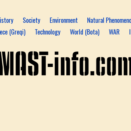
istory
Society
Environment
Natural Phenomen
ece (Greqi)
Technology
World (Bota)
WAR