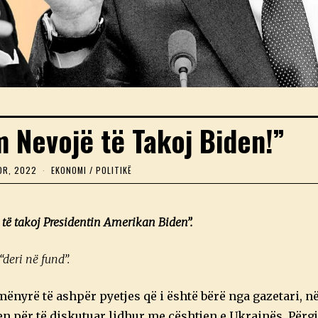
 Nevojë të Takoj Biden!”
OR, 2022
1
EKONOMI
/
POLITIKË
4
T
E
T
të takoj Presidentin Amerikan Biden”.
O
R
,
“deri në fund”.
2
0
2
mënyrë të ashpër pyetjes që i është bërë nga gazetari, n
2
për të diskutuar lidhur me çështjen e Ukrainës. Përgji