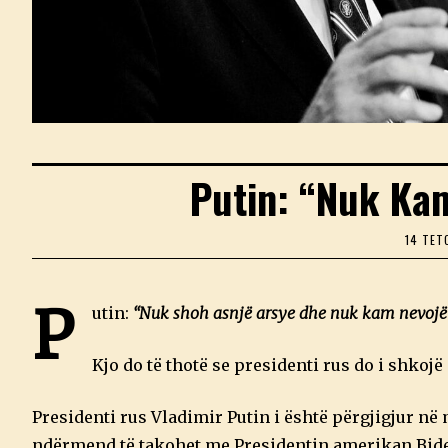
Putin: “Nuk Kam
14 TET
P
utin:
“Nuk shoh asnjë arsye dhe nuk kam nevojë 
Kjo do të thotë se presidenti rus do i shkojë
Presidenti rus Vladimir Putin i është përgjigjur në 
ndërmend të takohet me Presidentin amerikan Biden 