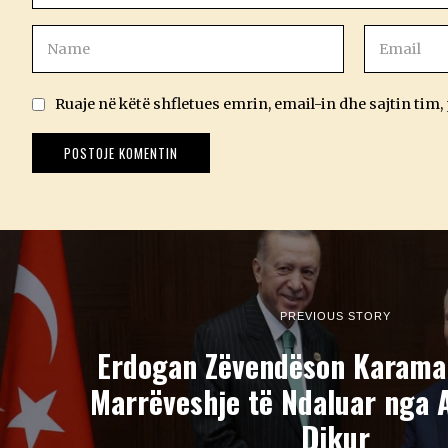
Ruaje në këtë shfletues emrin, email-in dhe sajtin tim,
PREVIOUS STORY
Erdogan Zëvendëson Karaman
Marrëveshje të Ndaluar nga
Dikur