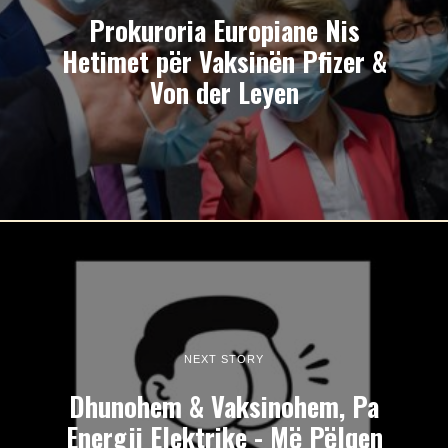
Prokuroria Europiane Nis
Hetimet për Vaksinën Pfizer &
Von der Leyen
NEXT STORY
Dhunohem & Vaksinohem, Pa
Energji Elektrike - Më Pëlqen