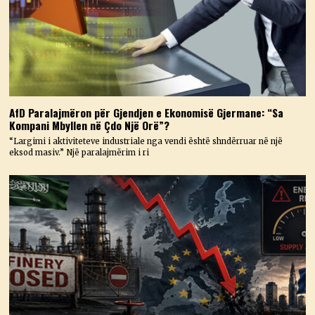
AfD Paralajmëron për Gjendjen e Ekonomisë Gjermane: “Sa
Kompani Mbyllen në Çdo Një Orë”?
“Largimi i aktiviteteve industriale nga vendi është shndërruar në një
eksod masiv.” Një paralajmërim i ri