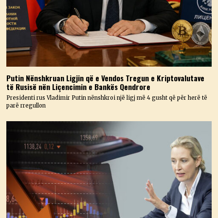
Putin Nënshkruan Ligjin që e Vendos Tregun e Kriptovalutave
të Rusisë nën Liçencimin e Bankës Qendrore
Presidenti rus Vladimir Putin nënshkroi një ligj më 4 gusht që për herë të
parë rregullon