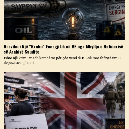
Rreziku i Një “Kraku” Energjitik në BE nga Mbyllja e Rafinerisë
së Arabisë Saudite
Ishte një krim i madh kombëtar për çdo vend të BE-së mosshfrytëzimi i
depozitave që tani