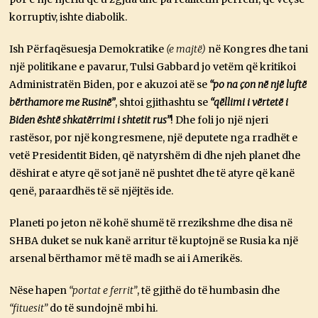
korruptiv, ishte diabolik.
Ish Përfaqësuesja Demokratike
(e majtë)
në Kongres dhe tani
një politikane e pavarur, Tulsi Gabbard jo vetëm që kritikoi
Administratën Biden, por e akuzoi atë se
“po na çon në një luftë
bërthamore me Rusinë”
, shtoi gjithashtu se
“qëllimi i vërtetë i
Biden është shkatërrimi i shtetit rus”
! Dhe foli jo një njeri
rastësor, por një kongresmene, një deputete nga rradhët e
vetë Presidentit Biden, që natyrshëm di dhe njeh planet dhe
dëshirat e atyre që sot janë në pushtet dhe të atyre që kanë
qenë, paraardhës të së njëjtës ide.
Planeti po jeton në kohë shumë të rrezikshme dhe disa në
SHBA duket se nuk kanë arritur të kuptojnë se Rusia ka një
arsenal bërthamor më të madh se ai i Amerikës.
Nëse hapen
“portat e ferrit”
, të gjithë do të humbasin dhe
“fituesit”
do të sundojnë mbi hi.