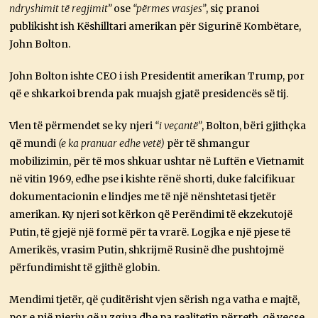
ndryshimit të regjimit”
ose
“përmes vrasjes”
, siç pranoi
publikisht ish Këshilltari amerikan për Sigurinë Kombëtare,
John Bolton.
John Bolton ishte CEO i ish Presidentit amerikan Trump, por
që e shkarkoi brenda pak muajsh gjatë presidencës së tij.
Vlen të përmendet se ky njeri
“i veçantë”
, Bolton, bëri gjithçka
që mundi
(e ka pranuar edhe vetë)
për të shmangur
mobilizimin, për të mos shkuar ushtar në Luftën e Vietnamit
në vitin 1969, edhe pse i kishte rënë shorti, duke falcifikuar
dokumentacionin e lindjes me të një nënshtetasi tjetër
amerikan. Ky njeri sot kërkon që Perëndimi të ekzekutojë
Putin, të gjejë një formë për ta vrarë. Logjka e një pjese të
Amerikës, vrasim Putin, shkrijmë Rusinë dhe pushtojmë
përfundimisht të gjithë globin.
Mendimi tjetër, që çuditërisht vjen sërish nga vatha e majtë,
por e një njeriu që u zgjua dhe pa realitetin përreth, që veçse