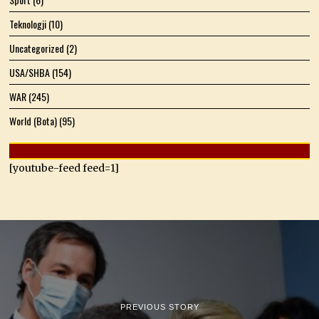
Teknologji
(10)
Uncategorized
(2)
USA/SHBA
(154)
WAR
(245)
World (Bota)
(95)
[youtube-feed feed=1]
PREVIOUS STORY