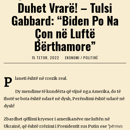
Duhet Vrarë! – Tulsi
Gabbard: “Biden Po Na
Çon në Luftë
Bërthamore”
15 TETOR, 2022
1
EKONOMI
/
POLITIKË
5
T
E
T
P
laneti është në rrezik real.
O
R
,
Dy mendime të kundërta që vijnë nga Amerika, do të
2
thotë se bota është ndarë në dysh, Perëndimi është ndarë në
0
2
dysh!
2
Zbardhet qëllimi kryesor i amerikanëve me luftën në
Ukrainë, që është rrëzimi i Presidentit rus Putin ose
“përmes