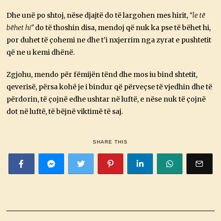
Dhe unë po shtoj, nëse djajtë do të largohen mes hirit,
“le të
bëhet hi”
do të thoshin disa, mendoj që nuk ka pse të bëhet hi,
por duhet të çohemi ne dhe t’i nxjerrim nga zyrat e pushtetit
që ne u kemi dhënë.
Zgjohu, mendo për fëmijën tënd dhe mos iu bind shtetit,
qeverisë, përsa kohë je i bindur që përveçse të vjedhin dhe të
përdorin, të çojnë edhe ushtar në luftë, e nëse nuk të çojnë
dot në luftë, të bëjnë viktimë të saj.
SHARE THIS