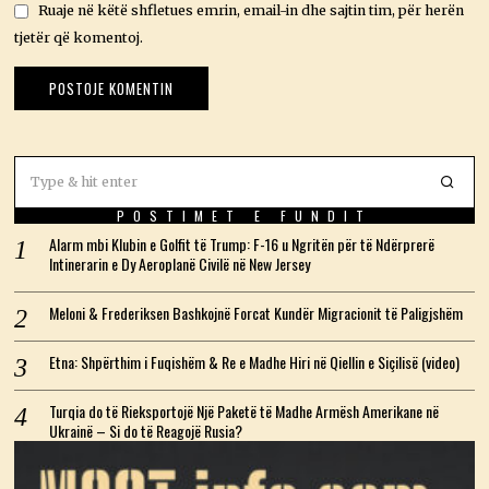
Ruaje në këtë shfletues emrin, email-in dhe sajtin tim, për herën
tjetër që komentoj.
POSTIMET E FUNDIT
Alarm mbi Klubin e Golfit të Trump: F-16 u Ngritën për të Ndërprerë
Intinerarin e Dy Aeroplanë Civilë në New Jersey
Meloni & Frederiksen Bashkojnë Forcat Kundër Migracionit të Paligjshëm
Etna: Shpërthim i Fuqishëm & Re e Madhe Hiri në Qiellin e Siçilisë (video)
Turqia do të Rieksportojë Një Paketë të Madhe Armësh Amerikane në
Ukrainë – Si do të Reagojë Rusia?