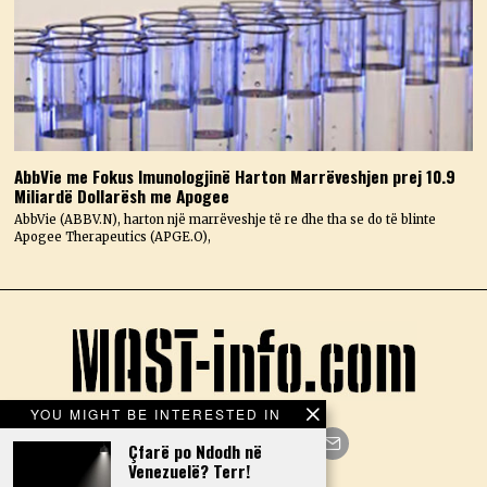
AbbVie me Fokus Imunologjinë Harton Marrëveshjen prej 10.9
Miliardë Dollarësh me Apogee
AbbVie (ABBV.N), harton një marrëveshje të re dhe tha se do të blinte
Apogee Therapeutics (APGE.O),
YOU MIGHT BE INTERESTED IN
Çfarë po Ndodh në
Venezuelë? Terr!
Facebook
Twitter
Instagram
LinkedIn
YouTube
Email