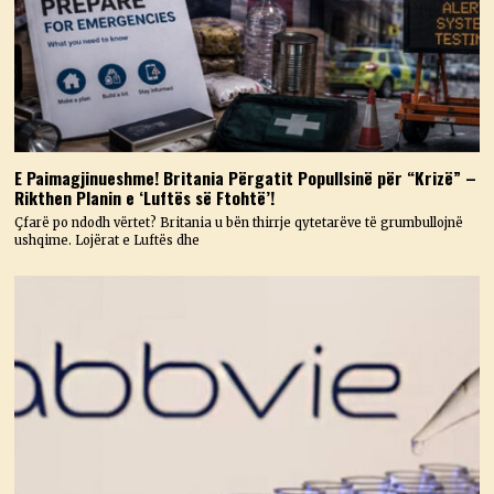
E Paimagjinueshme! Britania Përgatit Popullsinë për “Krizë” –
Rikthen Planin e ‘Luftës së Ftohtë’!
Çfarë po ndodh vërtet? Britania u bën thirrje qytetarëve të grumbullojnë
ushqime. Lojërat e Luftës dhe