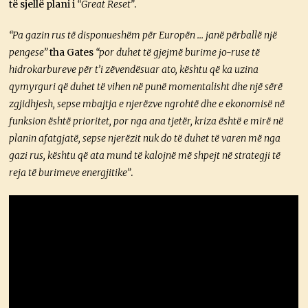
të sjellë plani i
“Great Reset”
.
“Pa gazin rus të disponueshëm për Europën … janë përballë një
pengese”
tha Gates
“por duhet të gjejmë burime jo-ruse të
hidrokarbureve për t’i zëvendësuar ato, kështu që ka uzina
qymyrguri që duhet të vihen në punë momentalisht dhe një sërë
zgjidhjesh, sepse mbajtja e njerëzve ngrohtë dhe e ekonomisë në
funksion është prioritet, por nga ana tjetër, kriza është e mirë në
planin afatgjatë, sepse njerëzit nuk do të duhet të varen më nga
gazi rus, kështu që ata mund të kalojnë më shpejt në strategji të
reja të burimeve energjitike”
.