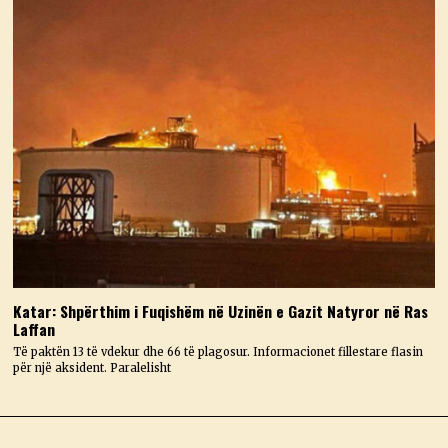
Katar: Shpërthim i Fuqishëm në Uzinën e Gazit Natyror në Ras
Laffan
Të paktën 13 të vdekur dhe 66 të plagosur. Informacionet fillestare flasin
për një aksident. Paralelisht