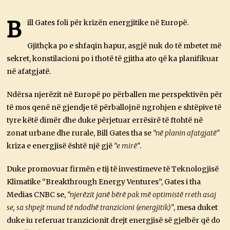
T
E
T
B
ill Gates foli për krizën energjitike në Europë.
O
R
,
Gjithçka po e shfaqin hapur, asgjë nuk do të mbetet më
2
sekret, konstilacioni po i thotë të gjitha ato që ka planifikuar
0
2
në afatgjatë.
2
Ndërsa njerëzit në Europë po përballen me perspektivën për
të mos qenë në gjendje të përballojnë ngrohjen e shtëpive të
tyre këtë dimër dhe duke përjetuar errësirë ​​të ftohtë në
zonat urbane dhe rurale, Bill Gates tha se
“në planin afatgjatë”
kriza e energjisë është një gjë
“e mirë”
.
Duke promovuar firmën e tij të investimeve të Teknologjisë
Klimatike “Breakthrough Energy Ventures”, Gates i tha
Medias CNBC se,
“njerëzit janë bërë pak më optimistë rreth asaj
se, sa shpejt mund të ndodhë tranzicioni (energjitik)”
, mesa duket
duke iu referuar tranzicionit drejt energjisë së gjelbër që do