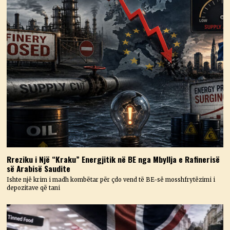
Rreziku i Një “Kraku” Energjitik në BE nga Mbyllja e Rafinerisë
së Arabisë Saudite
Ishte një krim i madh kombëtar për çdo vend të BE-së mosshfrytëzimi i
depozitave që tani