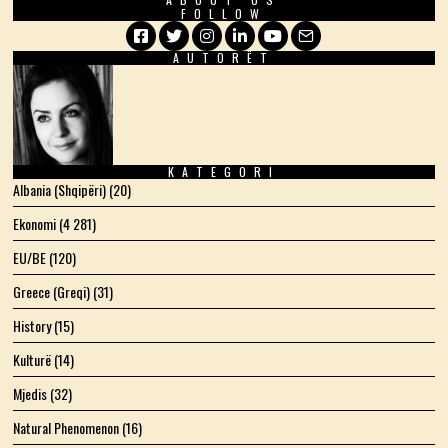
FOLLOW
AUTORËT
Facebook
Twitter
Instagram
LinkedIn
YouTube
Email
KATEGORI
Albania (Shqipëri)
(20)
Ekonomi
(4 281)
EU/BE
(120)
Greece (Greqi)
(31)
History
(15)
Kulturë
(14)
Mjedis
(32)
Natural Phenomenon
(16)