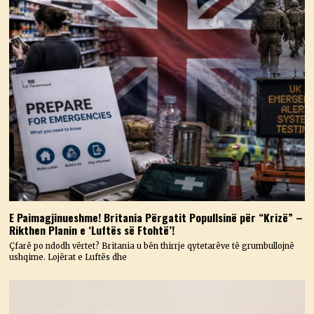
E Paimagjinueshme! Britania Përgatit Popullsinë për “Krizë” –
Rikthen Planin e ‘Luftës së Ftohtë’!
Çfarë po ndodh vërtet? Britania u bën thirrje qytetarëve të grumbullojnë
ushqime. Lojërat e Luftës dhe