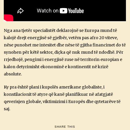
Nga ana tjetër specialistët deklarojnë se Europa mund të
kalojë drejt energjisë së gjelbër, vetëm pas afro 20 viteve,
nëse punohet me intesitet dhe nëse të gjitha financimet do të
synohen për këtë sektor, diçka që nuk mund të ndodhë. Për
rrjedhojë, pengimi i energjisë ruse në territorin europian e
kalon detyrimisht ekonominë e kontinentit në krizë
absolute.
Ky pra është plani i kupolës amerikane globaliste, i
konstilacionit të atyre që kanë planifikuar në afatgjatë
qeverisjen globale, viktimizimi i Europës dhe qytetarëve të
saj.
SHARE THIS