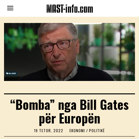
“Bomba” nga Bill Gates
për Europën
19 TETOR, 2022
1
EKONOMI
/
POLITIKË
9