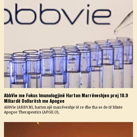
AbbVie me Fokus Imunologjinë Harton Marrëveshjen prej 10.9
Miliardë Dollarësh me Apogee
AbbVie (ABBV.N), harton një marrëveshje të re dhe tha se do të blinte
Apogee Therapeutics (APGE.O),