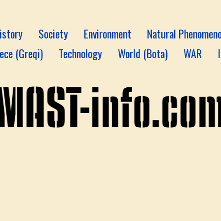
istory
Society
Environment
Natural Phenomen
ece (Greqi)
Technology
World (Bota)
WAR