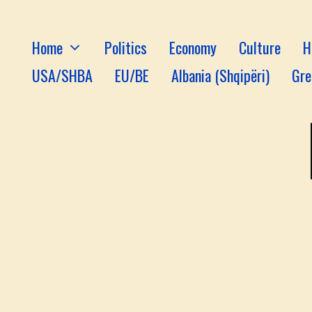
Home
Politics
Economy
Culture
H
USA/SHBA
EU/BE
Albania (Shqipëri)
Gre