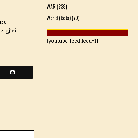
WAR
(238)
World (Bota)
(79)
uro
ergjisë.
[youtube-feed feed=1]