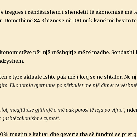
0
2
2
t, një tregues i rëndësishëm i shëndetit të ekonomisë më 
uar. Domethënë 84.3 biznese në 100 nuk kanë më besim 
ekonomistëve për një rrëshqitje më të madhe. Sondazhi 
 ndryshëm.
ën e tyre aktuale ishte pak më i keq se në shtator. Në njo
vijim. Ekonomia gjermane po përballet me një dimër të vështir
plot, megjithëse gjithnjë e më pak porosi të reja po vijnë”
, ndë
 jashtëzakonisht e zymtë”
.
 10% muajin e kaluar dhe qeveria tha së fundmi se pret q