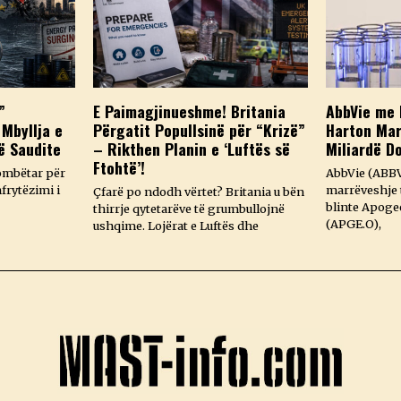
”
E Paimagjinueshme! Britania
AbbVie me 
 Mbyllja e
Përgatit Popullsinë për “Krizë”
Harton Mar
ë Saudite
– Rikthen Planin e ‘Luftës së
Miliardë D
Ftohtë’!
ombëtar për
AbbVie (ABBV
frytëzimi i
marrëveshje t
Çfarë po ndodh vërtet? Britania u bën
blinte Apoge
thirrje qytetarëve të grumbullojnë
(APGE.O),
ushqime. Lojërat e Luftës dhe