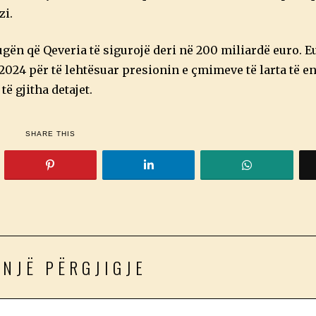
zi.
gën që Qeveria të sigurojë deri në 200 miliardë euro. E
2024 për të lehtësuar presionin e çmimeve të larta të en
ë gjitha detajet.
SHARE THIS
 NJË PËRGJIGJE