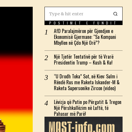
POSTIMET E FUNDIT
AfD Paralajmëron për Gjendjen e
Ekonomisë Gjermane: “Sa Kompani
Mbyllen në Çdo Një Orë”?
Një Tjetër Tentativë për të Vrarë
Presidentin Trump – Kush & Ku!
“U Drodh Toka” Sot, në Kiev: Sulm i
Rëndë Rus me Raketa Iskander-M &
Raketa Supersonike Zircon (video)
Lëvizja që Putin po Përgatit & Tregon
Një Përshkallëzim në Luftë, të
Pahasur më Parë!