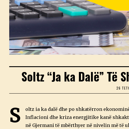
Soltz “Ja ka Dalë” Të
26 TET
S
oltz ia ka dalë dhe po shkatërron ekonomin
Inflacioni dhe kriza energjitike kanë shkak
në Gjermani të mbërthyer në nivelin më të ul