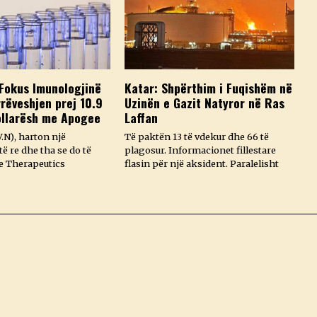
Fokus Imunologjinë
Katar: Shpërthim i Fuqishëm në
rëveshjen prej 10.9
Uzinën e Gazit Natyror në Ras
ollarësh me Apogee
Laffan
.N), harton një
Të paktën 13 të vdekur dhe 66 të
ë re dhe tha se do të
plagosur. Informacionet fillestare
e Therapeutics
flasin për një aksident. Paralelisht