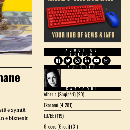
ABOUT US
FOLLOW
AUTORËT
Facebook
Twitter
Instagram
LinkedIn
YouTube
Email
rmane
KATEGORI
Albania (Shqipëri)
(20)
Ekonomi
(4 281)
të e zymtë.
EU/BE
(119)
n e biznesit
Greece (Greqi)
(31)