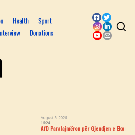
on
Health
Sport
Facebook
Twitter
Interview
Donations
Instagram
LinkedI
YouTube
Email
August 5, 2026
16:24
AfD Paralajmëron për Gjendjen e Ekonomisë Gjerma