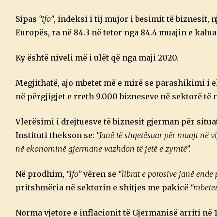
Sipas
“Ifo”
, indeksi i tij mujor i besimit të biznesi
Europës, ra në 84.3 në tetor nga 84.4 muajin e kal
Ky është niveli më i ulët që nga maji 2020.
Megjithatë, ajo mbetet më e mirë se parashikimi i 
në përgjigjet e rreth 9.000 bizneseve në sektorë të
Vlerësimi i drejtuesve të biznesit gjerman për situat
Instituti thekson se:
“Janë të shqetësuar për muajt në 
në ekonominë gjermane vazhdon të jetë e zymtë”.
Në prodhim,
“Ifo”
vëren se
“librat e porosive janë ende 
pritshmëria në sektorin e shitjes me pakicë
“mbeten
Norma vjetore e inflacionit të Gjermanisë arriti në