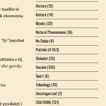
History
(15)
të madhe të
Kulturë
(14)
tek ekonomia.
Mjedis
(32)
Natural Phenomenon
(16)
Ne Dukje
(4)
i
“Ifo”
bazohet
Politikë
(4 653)
Shëndet
(25)
ftimin e tij,
ë dhe gjendja
Sociale
(100)
Sport
(6)
Teknologji
(10)
rsa
Uncategorized
(2)
USA/SHBA
(151)
ë produkti i