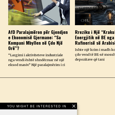
AfD Paralajmëron për Gjendjen
Rreziku i Një “Kraku
e Ekonomisë Gjermane: “Sa
Energjitik në BE nga
Kompani Mbyllen në Çdo Një
Rafinerisë së Arabis
Orë”?
Ishte një krim i madh k
çdo vend të BE-së mossh
“Largimi i aktiviteteve industriale
depozitave që tani
nga vendi është shndërruar në një
eksod masiv.” Një paralajmërim i ri
YOU MIGHT BE INTERESTED IN