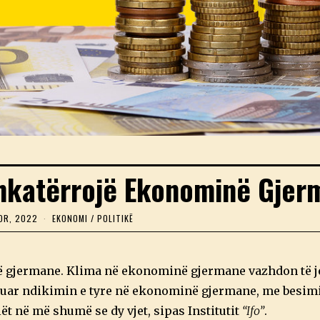
 Shkatërrojë Ekonominë Gje
OR, 2022
2
EKONOMI
/
POLITIKË
6
T
E
T
ë gjermane. Klima në ekonominë gjermane vazhdon të je
O
R
tuar ndikimin e tyre në ekonominë gjermane, me besimi
,
ët në më shumë se dy vjet, sipas Institutit
2
“Ifo”
.