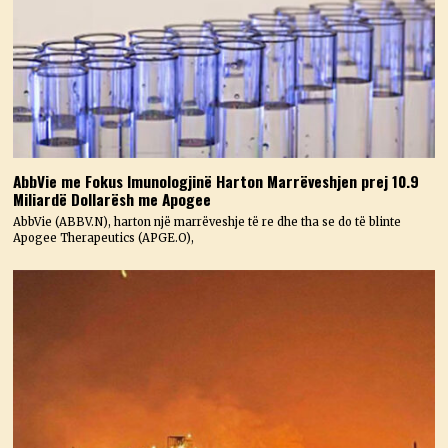
AbbVie me Fokus Imunologjinë Harton Marrëveshjen prej 10.9
Miliardë Dollarësh me Apogee
AbbVie (ABBV.N), harton një marrëveshje të re dhe tha se do të blinte
Apogee Therapeutics (APGE.O),