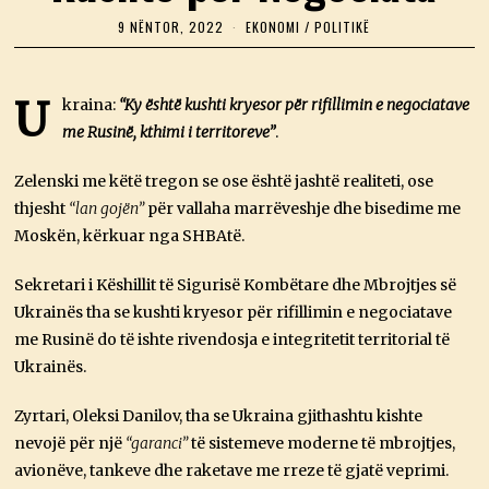
9 NËNTOR, 2022
9
EKONOMI
/
POLITIKË
N
Ë
N
T
U
kraina:
“Ky është kushti kryesor për rifillimin e negociatave
O
me Rusinë, kthimi i territoreve”
R
.
,
2
Zelenski me këtë tregon se ose është jashtë realiteti, ose
0
2
thjesht
“lan gojën”
për vallaha marrëveshje dhe bisedime me
2
Moskën, kërkuar nga SHBAtë.
Sekretari i Këshillit të Sigurisë Kombëtare dhe Mbrojtjes së
Ukrainës tha se kushti kryesor për rifillimin e negociatave
me Rusinë do të ishte rivendosja e integritetit territorial të
Ukrainës.
Zyrtari, Oleksi Danilov, tha se Ukraina gjithashtu kishte
nevojë për një
“garanci”
të sistemeve moderne të mbrojtjes,
avionëve, tankeve dhe raketave me rreze të gjatë veprimi.