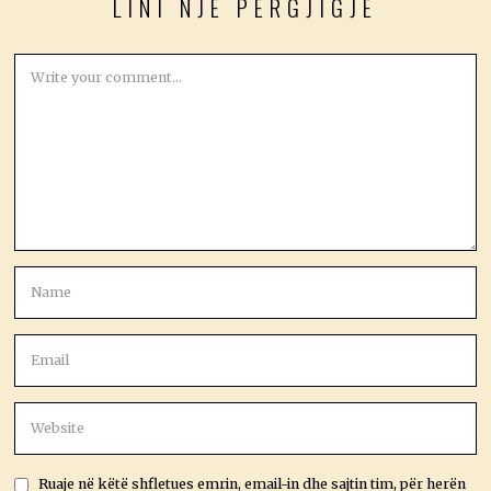
LINI NJË PËRGJIGJE
Ruaje në këtë shfletues emrin, email-in dhe sajtin tim, për herën