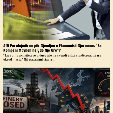
AfD Paralajmëron për Gjendjen e Ekonomisë Gjermane: “Sa
Kompani Mbyllen në Çdo Një Orë”?
“Largimi i aktiviteteve industriale nga vendi është shndërruar në një
eksod masiv.” Një paralajmërim i ri