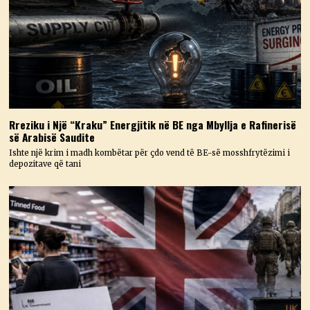
Rreziku i Një “Kraku” Energjitik në BE nga Mbyllja e Rafinerisë
së Arabisë Saudite
Ishte një krim i madh kombëtar për çdo vend të BE-së mosshfrytëzimi i
depozitave që tani