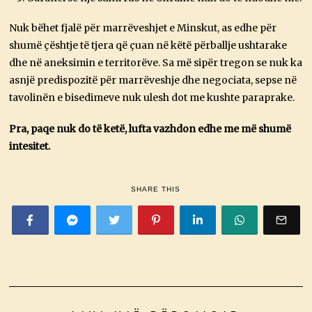
Nuk bëhet fjalë për marrëveshjet e Minskut, as edhe për
shumë çështje të tjera që çuan në këtë përballje ushtarake
dhe në aneksimin e territorëve. Sa më sipër tregon se nuk ka
asnjë predispozitë për marrëveshje dhe negociata, sepse në
tavolinën e bisedimeve nuk ulesh dot me kushte paraprake.
Pra, paqe nuk do të ketë, lufta vazhdon edhe me më shumë
intesitet.
SHARE THIS