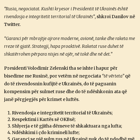
“Rusia, negociatat. Kushti kryesor i Presidentit të Ukrainës është
rivendosja e integritetit territorial të Ukrainës”
, shkroi Danilov në
Twitter.
“Garanci për mbrojtje ajrore moderne, avionë, tanke dhe raketa me
rreze të gjatë. Strategji, hapa proaktivë. Raketat ruse duhet të
shkatërrohen përpara nisjes në ajër, në tokë dhe në det.”
Presidenti Volodimir Zelenski tha se ishte i hapur për
bisedime me Rusinë, por vetëm në negociata
“të vërteta”
që
do të rivendosnin kufijtë e Ukrainës, do të paguanin
kompensim për sulmet ruse dhe do të ndëshkonin ata që
janë përgjegjës për krimet e luftës.
Rivendosja e integritetit territorial të Ukrainës;
Respektimi i Kartës së OKBsë;
Shlyerja e të gjitha dëmeve të shkaktuara nga lufta;
Ndëshkimi i çdo krimineli lufte;
Garanci se një sulm rus në Ukrainë nuk do të ndodhë më.