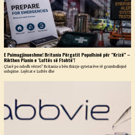
E Paimagjinueshme! Britania Përgatit Popullsinë për “Krizë” –
Rikthen Planin e ‘Luftës së Ftohtë’!
Çfarë po ndodh vërtet? Britania u bën thirrje qytetarëve të grumbullojnë
ushqime. Lojërat e Luftës dhe