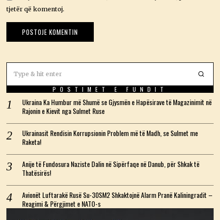
tjetër që komentoj.
POSTIMET E FUNDIT
Ukraina Ka Humbur më Shumë se Gjysmën e Hapësirave të Magazinimit në
Rajonin e Kievit nga Sulmet Ruse
Ukrainasit Rendisin Korrupsionin Problem më të Madh, se Sulmet me
Raketa!
Anije të Fundosura Naziste Dalin në Sipërfaqe në Danub, për Shkak të
Thatësirës!
Avionët Luftarakë Rusë Su-30SM2 Shkaktojnë Alarm Pranë Kaliningradit –
Reagimi & Përgjimet e NATO-s