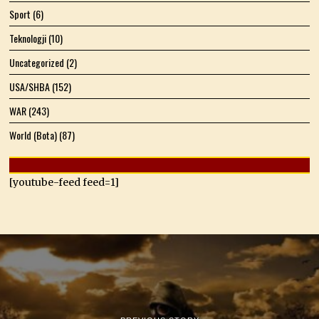
Sport
(6)
Teknologji
(10)
Uncategorized
(2)
USA/SHBA
(152)
WAR
(243)
World (Bota)
(87)
[youtube-feed feed=1]