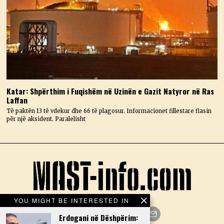
Katar: Shpërthim i Fuqishëm në Uzinën e Gazit Natyror në Ras
Laffan
Të paktën 13 të vdekur dhe 66 të plagosur. Informacionet fillestare flasin
për një aksident. Paralelisht
YOU MIGHT BE INTERESTED IN
Erdogani në Dëshpërim: