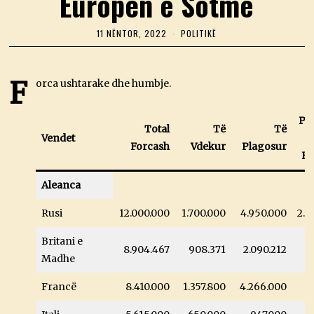
Europën e Sotme
11 NËNTOR, 2022
1
POLITIKË
1
N
Ë
N
F
orca ushtarake dhe humbje.
T
O
R
Pe
,
Total
Të
Të
2
Vendet
0
Forcash
Vdekur
Plagosur
H
2
2
Aleanca
Rusi
12.000.000
1.700.000
4.950.000
2.5
Britani e
8.904.467
908.371
2.090.212
Madhe
Francë
8.410.000
1.357.800
4.266.000
5