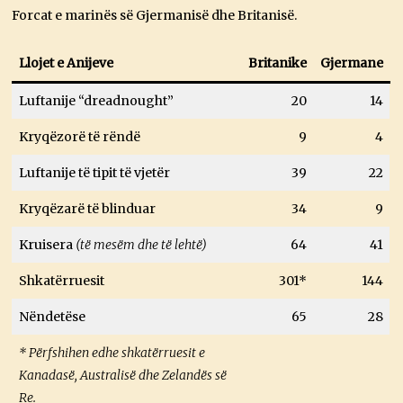
Forcat e marinës së Gjermanisë dhe Britanisë.
Llojet e Anijeve
Britanike
Gjermane
Luftanije “dreadnought”
20
14
Kryqëzorë të rëndë
9
4
Luftanije të tipit të vjetër
39
22
Kryqëzarë të blinduar
34
9
Kruisera
(të mesëm dhe të lehtë)
64
41
Shkatërruesit
301*
144
Nëndetëse
65
28
* Përfshihen edhe shkatërruesit e
Kanadasë, Australisë dhe Zelandës së
Re.