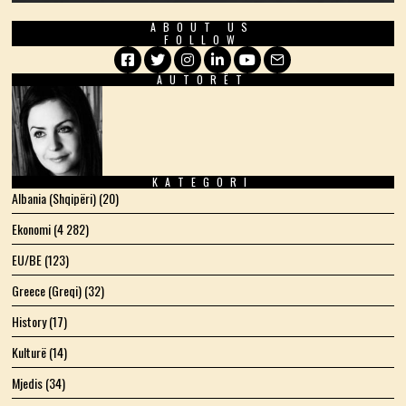
ABOUT US
FOLLOW
AUTORËT
Facebook
Twitter
Instagram
LinkedIn
YouTube
Email
KATEGORI
Albania (Shqipëri)
(20)
Ekonomi
(4 282)
EU/BE
(123)
Greece (Greqi)
(32)
History
(17)
Kulturë
(14)
Mjedis
(34)