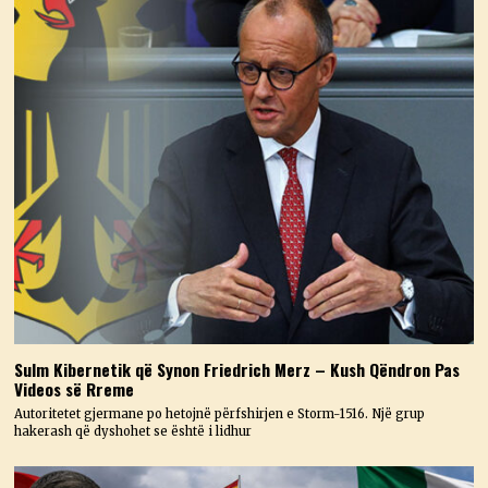
Sulm Kibernetik që Synon Friedrich Merz – Kush Qëndron Pas
Videos së Rreme
Autoritetet gjermane po hetojnë përfshirjen e Storm-1516. Një grup
hakerash që dyshohet se është i lidhur