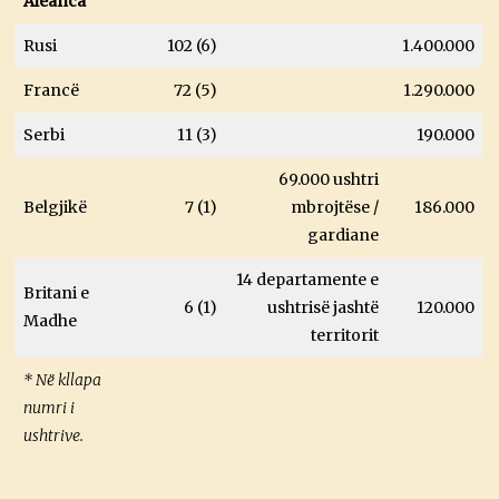
Aleanca
Rusi
102 (6)
1.400.000
Francë
72 (5)
1.290.000
Serbi
11 (3)
190.000
69.000 ushtri
Belgjikë
7 (1)
mbrojtëse /
186.000
gardiane
14 departamente e
Britani e
6 (1)
ushtrisë jashtë
120.000
Madhe
territorit
* Në kllapa
numri i
ushtrive.