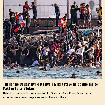
Thriler në Ceuta: Hyrje Masive e Migrantëve në Spanjë me të
Paktën 18 të Vdekur
Ushtria spanjolle forcon sigurinë kufitare, ndërsa Roma lë të hapur
mundësinë e rivendosjes së kontrolleve kufitare