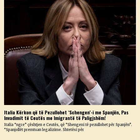
Italia Kërkon që të Pezullohet ‘Schengen’-i me Spanjën, Pas
Invadimit të Ceutës me Imigrantë të Paligjshëm!
Italia “ngre” çështjen e Ceutës, që “Shengeni të pezullohet për Spanjën”.
“Spanjollët premtuan legalizime. Shtetësi për