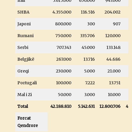
Itali
5.615.000
650.000
947.000
6
SHBA
4.355.000
116.516
204.002
Japoni
800.000
300
907
Rumani
750.000
335.706
120.000
Serbi
707.343
45.000
133.148
1
Belgjikë
267.000
13.716
44.686
Greqi
230.000
5.000
21.000
Portugali
100.000
7.222
13.751
Mal i Zi
50.000
3.000
10.000
Total
42.188.810
5.142.631
12.800.706
4.
Forcat
Qendrore