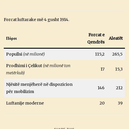
Forcat luftarake më 4 gusht 1914.
Forcat e
Πόροι
Aleatët
Qendrës
Popullsi
(në milionë)
115,2
265,5
Prodhimi i Çelikut
(në milionë ton
17
15,3
metërkub)
Njësitë menjëherë në dispozicion
146
212
për mobilizim
Luftanije moderne
20
39