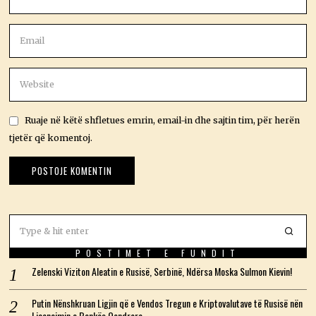
Ruaje në këtë shfletues emrin, email-in dhe sajtin tim, për herën
tjetër që komentoj.
POSTIMET E FUNDIT
Zelenski Viziton Aleatin e Rusisë, Serbinë, Ndërsa Moska Sulmon Kievin!
Putin Nënshkruan Ligjin që e Vendos Tregun e Kriptovalutave të Rusisë nën
Liçencimin e Bankës Qendrore