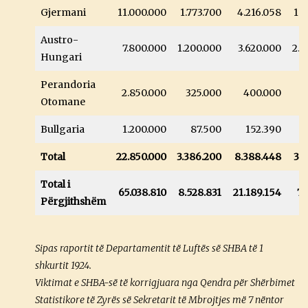
Gjermani
11.000.000
1.773.700
4.216.058
1.
Austro-
7.800.000
1.200.000
3.620.000
2.2
Hungari
Perandoria
2.850.000
325.000
400.000
2
Otomane
Bullgaria
1.200.000
87.500
152.390
Total
22.850.000
3.386.200
8.388.448
3.
Total i
65.038.810
8.528.831
21.189.154
7.
Përgjithshëm
Sipas raportit të Departamentit të Luftës së SHBA të 1
shkurtit 1924.
Viktimat e SHBA-së të korrigjuara nga Qendra për Shërbimet
Statistikore të Zyrës së Sekretarit të Mbrojtjes më 7 nëntor