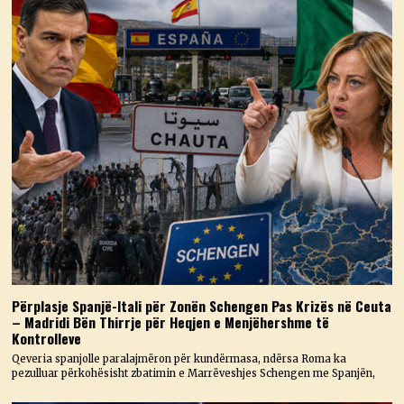
Përplasje Spanjë-Itali për Zonën Schengen Pas Krizës në Ceuta
– Madridi Bën Thirrje për Heqjen e Menjëhershme të
Kontrolleve
Qeveria spanjolle paralajmëron për kundërmasa, ndërsa Roma ka
pezulluar përkohësisht zbatimin e Marrëveshjes Schengen me Spanjën,