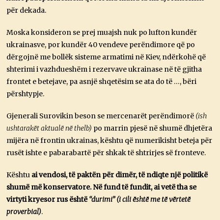
për dekada.
Moska konsideron se prej muajsh nuk po lufton kundër
ukrainasve, por kundër 40 vendeve perëndimore që po
dërgojnë me bollëk sisteme armatimi në Kiev, ndërkohë që
shterimi i vazhdueshëm i rezervave ukrainase në të gjitha
frontet e betejave, pa asnjë shqetësim se ata do të …, bëri
përshtypje.
Gjenerali Surovikin beson se mercenarët perëndimorë
(ish
ushtarakët aktualë në thelb)
po marrin pjesë në shumë dhjetëra
mijëra në frontin ukrainas, kështu që numerikisht beteja për
rusët ishte e pabarabartë për shkak të shtrirjes së fronteve.
Kështu
ai vendosi, të paktën për dimër, të ndiqte një politikë
shumë më konservatore. Në fund të fundit, ai vetë tha se
virtyti kryesor rus është
“durimi”
(i cili është me të vërtetë
proverbial)
.