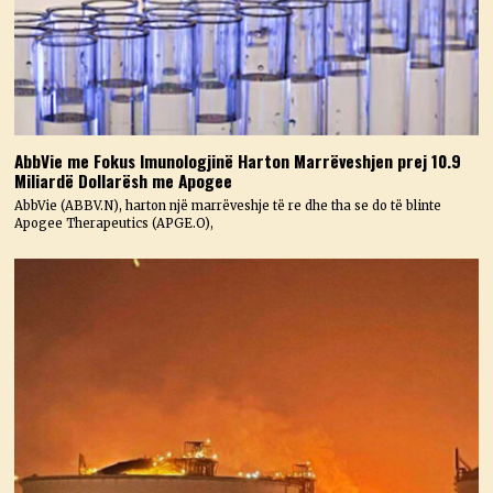
AbbVie me Fokus Imunologjinë Harton Marrëveshjen prej 10.9
Miliardë Dollarësh me Apogee
AbbVie (ABBV.N), harton një marrëveshje të re dhe tha se do të blinte
Apogee Therapeutics (APGE.O),