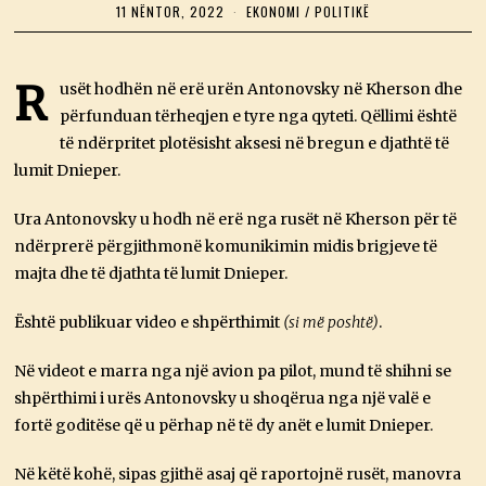
11 NËNTOR, 2022
1
EKONOMI
/
POLITIKË
1
N
Ë
N
R
usët hodhën në erë urën Antonovsky në Kherson dhe
T
përfunduan tërheqjen e tyre nga qyteti. Qëllimi është
O
R
të ndërpritet plotësisht aksesi në bregun e djathtë të
,
2
lumit Dnieper.
0
2
Ura Antonovsky u hodh në erë nga rusët në Kherson për të
2
ndërprerë përgjithmonë komunikimin midis brigjeve të
majta dhe të djathta të lumit Dnieper.
Është publikuar video e shpërthimit
(si më poshtë)
.
Në videot e marra nga një avion pa pilot, mund të shihni se
shpërthimi i urës Antonovsky u shoqërua nga një valë e
fortë goditëse që u përhap në të dy anët e lumit Dnieper.
Në këtë kohë, sipas gjithë asaj që raportojnë rusët, manovra