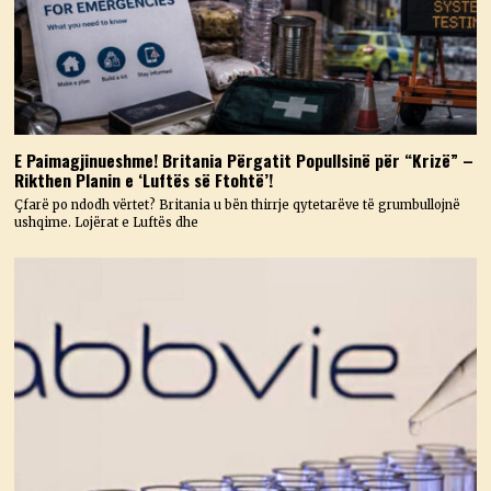
E Paimagjinueshme! Britania Përgatit Popullsinë për “Krizë” –
Rikthen Planin e ‘Luftës së Ftohtë’!
Çfarë po ndodh vërtet? Britania u bën thirrje qytetarëve të grumbullojnë
ushqime. Lojërat e Luftës dhe