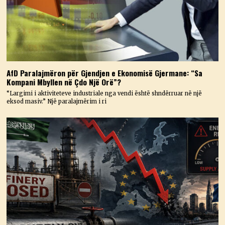
AfD Paralajmëron për Gjendjen e Ekonomisë Gjermane: “Sa
Kompani Mbyllen në Çdo Një Orë”?
“Largimi i aktiviteteve industriale nga vendi është shndërruar në një
eksod masiv.” Një paralajmërim i ri