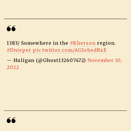
1383/ Somewhere in the
#Kherson
region.
#Dnieper
pic.twitter.com/AG1ehedRxE
— Huligan (@Ghost132607472)
November 10,
2022