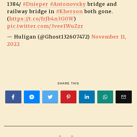
1384/
#Dnieper
#Antonovsky
bridge and
railway bridge in
#Kherson
both gone.
(
https://t.co/frJb4n3G0W
)
pic.twitter.com/3vee1WuZzr
— Huligan (@Ghost132607472)
November 11,
2022
SHARE THIS