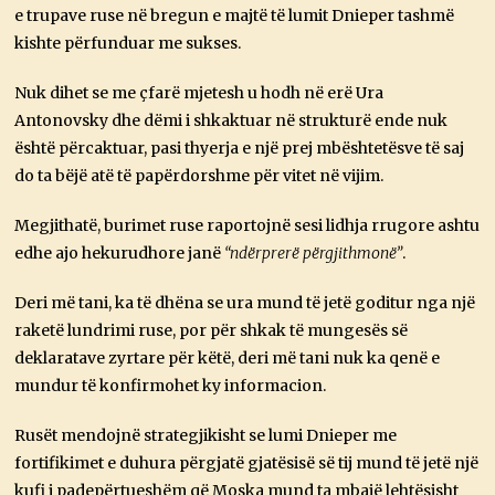
e trupave ruse në bregun e majtë të lumit Dnieper tashmë
kishte përfunduar me sukses.
Nuk dihet se me çfarë mjetesh u hodh në erë Ura
Antonovsky dhe dëmi i shkaktuar në strukturë ende nuk
është përcaktuar, pasi thyerja e një prej mbështetësve të saj
do ta bëjë atë të papërdorshme për vitet në vijim.
Megjithatë, burimet ruse raportojnë sesi lidhja rrugore ashtu
edhe ajo hekurudhore janë
“ndërprerë përgjithmonë”
.
Deri më tani, ka të dhëna se ura mund të jetë goditur nga një
raketë lundrimi ruse, por për shkak të mungesës së
deklaratave zyrtare për këtë, deri më tani nuk ka qenë e
mundur të konfirmohet ky informacion.
Rusët mendojnë strategjikisht se lumi Dnieper me
fortifikimet e duhura përgjatë gjatësisë së tij mund të jetë një
kufi i padepërtueshëm që Moska mund ta mbajë lehtësisht