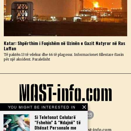
Katar: Shpërthim i Fuqishëm në Uzinën e Gazit Natyror në Ras
Laffan
Të paktën 13 të vdekur dhe 66 të plagosur. Informacionet fillestare flasin
për një aksident. Paralelisht
YOU MIGHT BE INTERESTED IN
Si Telefonat Celularë
“Fshehin” & “Ndajnë” të
Facebook
Twitter
Instagram
LinkedIn
YouTube
Email
Dhënat Personale me
Designed by N.D. — Copyright Mast-info.com