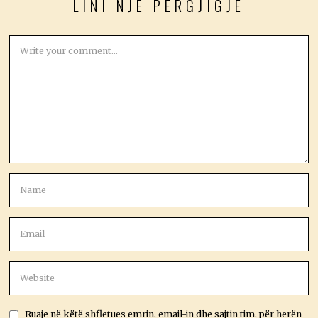
LINI NJË PËRGJIGJE
Ruaje në këtë shfletues emrin, email-in dhe sajtin tim, për herën