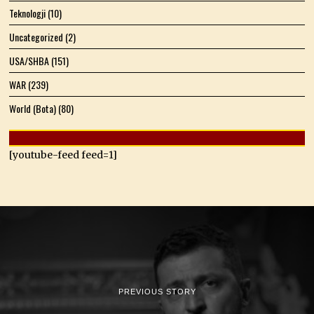
Teknologji
(10)
Uncategorized
(2)
USA/SHBA
(151)
WAR
(239)
World (Bota)
(80)
[youtube-feed feed=1]
PREVIOUS STORY