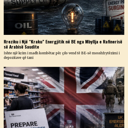
Rreziku i Një “Kraku” Energjitik në BE nga Mbyllja e Rafinerisë
së Arabisë Saudite
Ishte një krim i madh kombëtar për çdo vend të BE-së mosshfrytëzimi i
depozitave që tani