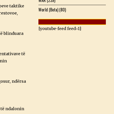
WAR
(239)
peve taktike
World (Bota)
(80)
restovoe,
[youtube-feed feed=1]
të blinduara
entativave të
onin
gosur, ndërsa
 të ndalonin