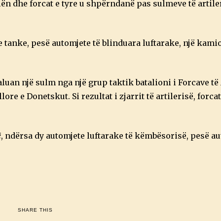
ën dhe forcat e tyre u shpërndanë pas sulmeve të artile
 tanke, pesë automjete të blinduara luftarake, një kami
aluan një sulm nga një grup taktik batalioni i Forcave t
re e Donetskut. Si rezultat i zjarrit të artilerisë, forca
ë
, ndërsa dy automjete luftarake të këmbësorisë, pesë au
SHARE THIS