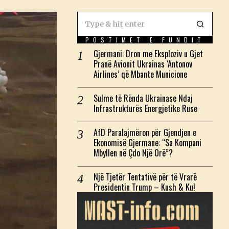
POSTIMET E FUNDIT
Gjermani: Dron me Eksploziv u Gjet
Pranë Avionit Ukrainas ‘Antonov
Airlines’ që Mbante Municione
Sulme të Rënda Ukrainase Ndaj
Infrastrukturës Energjetike Ruse
AfD Paralajmëron për Gjendjen e
Ekonomisë Gjermane: “Sa Kompani
Mbyllen në Çdo Një Orë”?
Një Tjetër Tentativë për të Vrarë
Presidentin Trump – Kush & Ku!