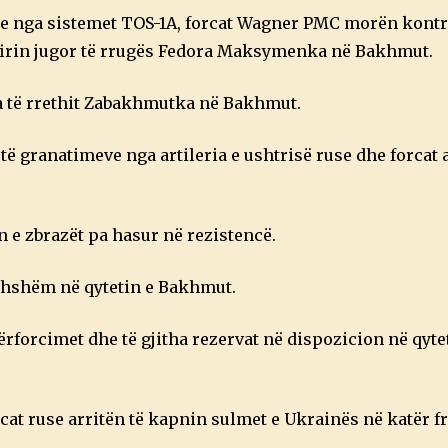
2
e nga sistemet TOS-1A, forcat Wagner PMC morën kontr
ufirin jugor të rrugës Fedora Maksymenka në Bakhmut.
ra të rrethit Zabakhmutka në Bakhmut.
ë granatimeve nga artileria e ushtrisë ruse dhe forcat a
 e zbrazët pa hasur në rezistencë.
dhshëm në qytetin e Bakhmut.
rforcimet dhe të gjitha rezervat në dispozicion në qyte
cat ruse arritën të kapnin sulmet e Ukrainës në katër fr