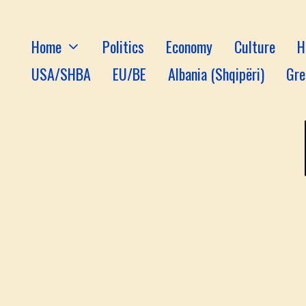
Home
Politics
Economy
Culture
H
USA/SHBA
EU/BE
Albania (Shqipëri)
Gre