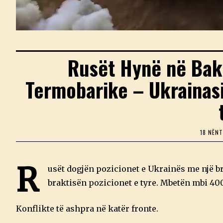
Rusët Hynë në Bak
Termobarike – Ukrainasi
18 NËN
R
usët dogjën pozicionet e Ukrainës me një 
braktisën pozicionet e tyre. Mbetën mbi 400
Konflikte të ashpra në katër fronte.