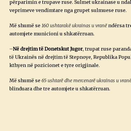
përparimin e trupave ruse. Sulmet ukrainase u ndal
veprimeve vendimtare nga grupet sulmuese ruse.
Më shumë se
160 ushtarakë ukrainas u vranë
ndërsa tre
automjete municioni u shkatërruan.
–
Në drejtim të Donetskut Jugor
, trupat ruse parand
të Ukrainës në drejtim të Stepnoye, Republika Popullo
kthyen në pozicionet e tyre origjinale.
Më shumë se
65 ushtarë dhe mercenarë ukrainas u vran
blinduara dhe tre automjete u shkatërruan.