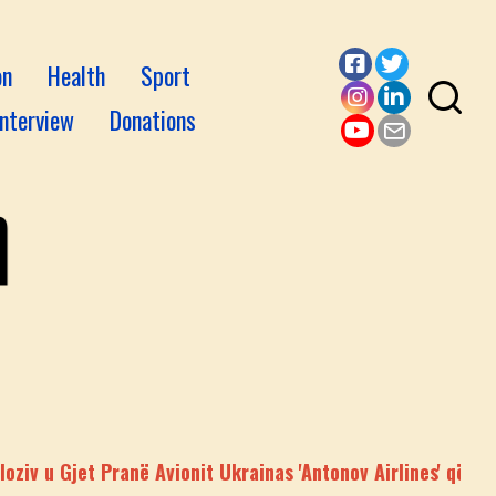
on
Health
Sport
Facebook
Twitter
Interview
Donations
Instagram
LinkedI
YouTube
Email
Pranë Avionit Ukrainas 'Antonov Airlines' që Mbante Munici