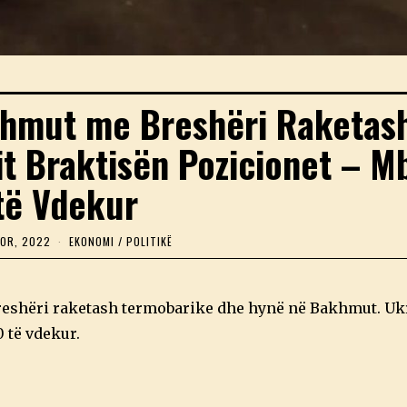
hmut me Breshëri Raketas
t Braktisën Pozicionet – M
të Vdekur
TOR, 2022
1
EKONOMI
/
POLITIKË
8
N
Ë
N
breshëri raketash termobarike dhe hynë në Bakhmut. Uk
T
O
 të vdekur.
R
,
2
0
2