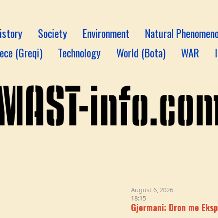
istory
Society
Environment
Natural Phenomen
ece (Greqi)
Technology
World (Bota)
WAR
August 6, 2026
18:15
Gjermani: Dron me Eksploziv u Gjet 