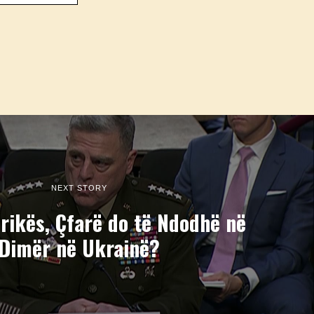
NEXT STORY
rikës, Çfarë do të Ndodhë në
Dimër në Ukrainë?