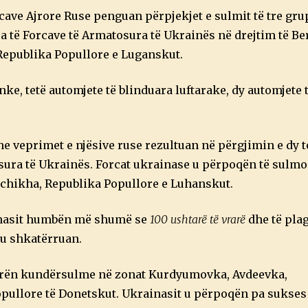
orcave Ajrore Ruse penguan përpjekjet e sulmit të tre gru
a të Forcave të Armatosura të Ukrainës në drejtim të Be
Republika Popullore e Luganskut.
anke, tetë automjete të blinduara luftarake, dy automjete 
 dhe veprimet e njësive ruse rezultuan në përgjimin e dy t
osura të Ukrainës. Forcat ukrainase u përpoqën të sulm
chikha, Republika Popullore e Luhanskut.
ainasit humbën më shumë se
100 ushtarë të vrarë
dhe të pla
 u shkatërruan.
orën kundërsulme në zonat Kurdyumovka, Avdeevka,
ullore të Donetskut. Ukrainasit u përpoqën pa sukses