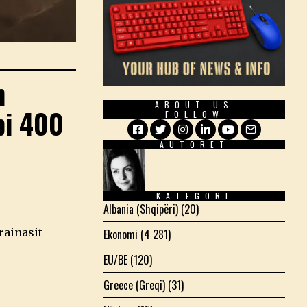
h
ABOUT US
bi 400
FOLLOW
AUTORËT
Facebook
Twitter
Instagram
LinkedIn
YouTube
Email
KATEGORI
Albania (Shqipëri)
(20)
rainasit
Ekonomi
(4 281)
EU/BE
(120)
Greece (Greqi)
(31)