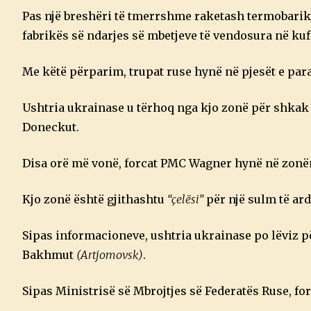
Pas një breshëri të tmerrshme raketash termobarik
fabrikës së ndarjes së mbetjeve të vendosura në k
Me këtë përparim, trupat ruse hynë në pjesët e pa
Ushtria ukrainase u tërhoq nga kjo zonë për shkak t
Doneckut.
Disa orë më vonë, forcat PMC Wagner hynë në zonën
Kjo zonë është gjithashtu
“çelësi”
për një sulm të ar
Sipas informacioneve, ushtria ukrainase po lëviz pë
Bakhmut
(Artjomovsk)
.
Sipas Ministrisë së Mbrojtjes së Federatës Ruse, for