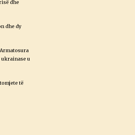
risë dhe
on dhe dy
ë Armatosura
t ukrainase u
tomjete të