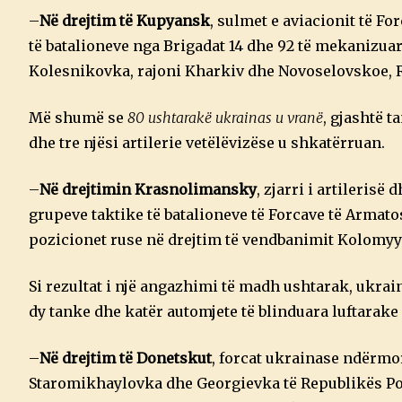
–
Në drejtim të Kupyansk
, sulmet e aviacionit të F
të batalioneve nga Brigadat 14 dhe 92 të mekanizuar
Kolesnikovka, rajoni Kharkiv dhe Novoselovskoe, 
Më shumë se
80 ushtarakë ukrainas u vranë
, gjashtë t
dhe tre njësi artilerie vetëlëvizëse u shkatërruan.
–
Në drejtimin Krasnolimansky
, zjarri i artilerisë
grupeve taktike të batalioneve të Forcave të Armat
pozicionet ruse në drejtim të vendbanimit Kolomyy
Si rezultat i një angazhimi të madh ushtarak, ukr
dy tanke dhe katër automjete të blinduara luftarake
–
Në drejtim të Donetskut
, forcat ukrainase ndërm
Staromikhaylovka dhe Georgievka të Republikës Pop