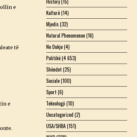
History
(15)
ollin e
Kulturë
(14)
Mjedis
(32)
Natural Phenomenon
(16)
Ne Dukje
(4)
leate të
Politikë
(4 653)
Shëndet
(25)
Sociale
(100)
Sport
(6)
Teknologji
(10)
tin e
Uncategorized
(2)
USA/SHBA
(151)
onte.