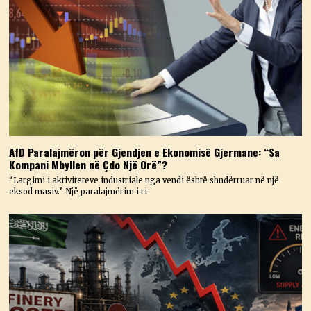
AfD Paralajmëron për Gjendjen e Ekonomisë Gjermane: “Sa
Kompani Mbyllen në Çdo Një Orë”?
“Largimi i aktiviteteve industriale nga vendi është shndërruar në një
eksod masiv.” Një paralajmërim i ri