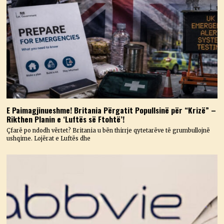
E Paimagjinueshme! Britania Përgatit Popullsinë për “Krizë” –
Rikthen Planin e ‘Luftës së Ftohtë’!
Çfarë po ndodh vërtet? Britania u bën thirrje qytetarëve të grumbullojnë
ushqime. Lojërat e Luftës dhe