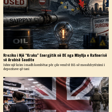
Rreziku i Një “Kraku” Energjitik në BE nga Mbyllja e Rafinerisë
së Arabisë Saudite
Ishte një krim i madh kombëtar për çdo vend të BE-së mosshfrytëzimi i
depozitave që tani