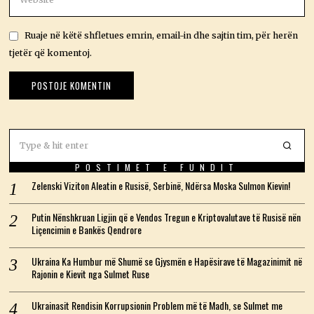
Ruaje në këtë shfletues emrin, email-in dhe sajtin tim, për herën
tjetër që komentoj.
POSTIMET E FUNDIT
Zelenski Viziton Aleatin e Rusisë, Serbinë, Ndërsa Moska Sulmon Kievin!
Putin Nënshkruan Ligjin që e Vendos Tregun e Kriptovalutave të Rusisë nën
Liçencimin e Bankës Qendrore
Ukraina Ka Humbur më Shumë se Gjysmën e Hapësirave të Magazinimit në
Rajonin e Kievit nga Sulmet Ruse
Ukrainasit Rendisin Korrupsionin Problem më të Madh, se Sulmet me