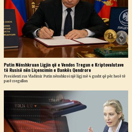
Putin Nënshkruan Ligjin që e Vendos Tregun e Kriptovalutave
të Rusisë nën Liçencimin e Bankës Qendrore
Presidenti rus Vladimir Putin nënshkroi një ligj më 4 gusht që për herë të
parë rregullon