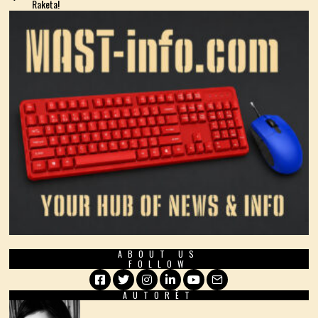
Raketa!
ABOUT US
FOLLOW
AUTORËT
Facebook
Twitter
Instagram
LinkedIn
YouTube
Email