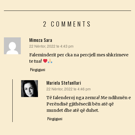
2 COMMENTS
Mimoza Sara
22 Nëntor, 2022 te 4:43 pm
thotë:
Faleminderit per cka na percjell mes shkrimeve
te tua!
Përgjigjuni
Mariela Stefanllari
22 Nëntor, 2022 te 4:46 pm
thotë:
Të falenderoj nga zemra! Me ndihmën e
Perëndisë gjithësecili bën atë që
mundet dhe atë që duhet.
Përgjigjuni