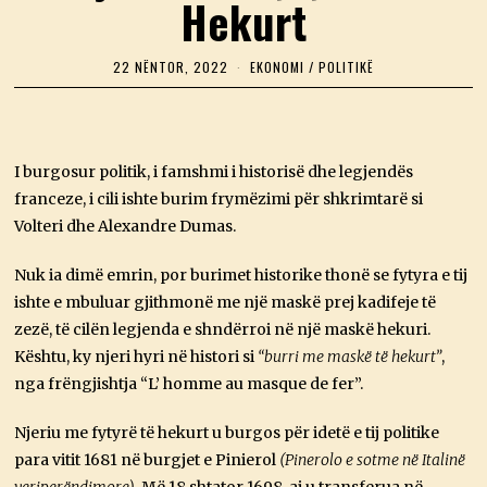
Hekurt
22 NËNTOR, 2022
2
EKONOMI
/
POLITIKË
2
N
Ë
N
T
I burgosur politik, i famshmi i historisë dhe legjendës
O
R
franceze, i cili ishte burim frymëzimi për shkrimtarë si
,
2
Volteri dhe Alexandre Dumas.
0
2
Nuk ia dimë emrin, por burimet historike thonë se fytyra e tij
2
ishte e mbuluar gjithmonë me një maskë prej kadifeje të
zezë, të cilën legjenda e shndërroi në një maskë hekuri.
Kështu, ky njeri hyri në histori si
“burri me maskë të hekurt”
,
nga frëngjishtja “L’ homme au masque de fer”.
Njeriu me fytyrë të hekurt u burgos për idetë e tij politike
para vitit 1681 në burgjet e Pinierol
(Pinerolo e sotme në Italinë