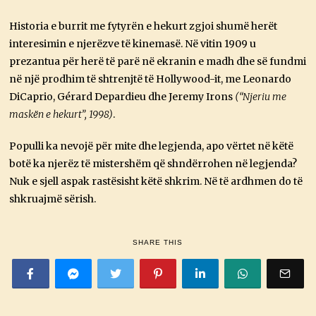
Historia e burrit me fytyrën e hekurt zgjoi shumë herët
interesimin e njerëzve të kinemasë. Në vitin 1909 u
prezantua për herë të parë në ekranin e madh dhe së fundmi
në një prodhim të shtrenjtë të Hollywood-it, me Leonardo
DiCaprio, Gérard Depardieu dhe Jeremy Irons
(“Njeriu me
maskën e hekurt”, 1998)
.
Populli ka nevojë për mite dhe legjenda, apo vërtet në këtë
botë ka njerëz të mistershëm që shndërrohen në legjenda?
Nuk e sjell aspak rastësisht këtë shkrim. Në të ardhmen do të
shkruajmë sërish.
SHARE THIS