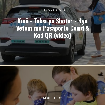
PREVIOUS STORY
Kinë - Taksi pa Shofer - Hyn
Vetëm me Pasaportë Covid &
Kod QR (video)
NEXT STORY