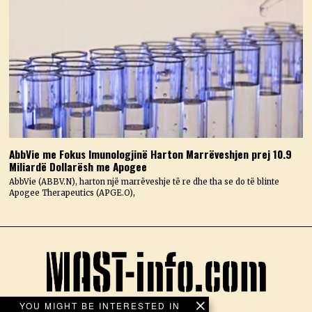
AbbVie me Fokus Imunologjinë Harton Marrëveshjen prej 10.9
Miliardë Dollarësh me Apogee
AbbVie (ABBV.N), harton një marrëveshje të re dhe tha se do të blinte
Apogee Therapeutics (APGE.O),
YOU MIGHT BE INTERESTED IN