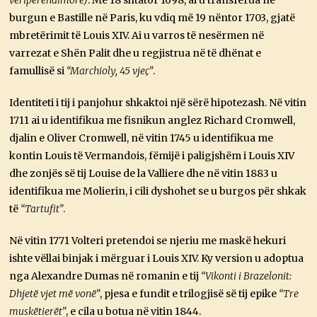
veriperëndimore)
. Më 18 shtator 1698, ai u transferua në
burgun e Bastille në Paris, ku vdiq më 19 nëntor 1703, gjatë
mbretërimit të Louis XIV. Ai u varros të nesërmen në
varrezat e Shën Palit dhe u regjistrua në të dhënat e
famullisë si
“Marchioly, 45 vjeç”
.
Identiteti i tij i panjohur shkaktoi një sërë hipotezash. Në vitin
1711 ai u identifikua me fisnikun anglez Richard Cromwell,
djalin e Oliver Cromwell, në vitin 1745 u identifikua me
kontin Louis të Vermandois, fëmijë i paligjshëm i Louis XIV
dhe zonjës së tij Louise de la Valliere dhe në vitin 1883 u
identifikua me Molierin, i cili dyshohet se u burgos për shkak
të
“Tartufit”
.
Në vitin 1771 Volteri pretendoi se njeriu me maskë hekuri
ishte vëllai binjak i mërguar i Louis XIV. Ky version u adoptua
nga Alexandre Dumas në romanin e tij
“Vikonti i Brazelonit:
Dhjetë vjet më vonë”
, pjesa e fundit e trilogjisë së tij epike
“Tre
muskëtierët”
, e cila u botua në vitin 1844.