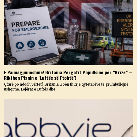
E Paimagjinueshme! Britania Përgatit Popullsinë për “Krizë” –
Rikthen Planin e ‘Luftës së Ftohtë’!
Çfarë po ndodh vërtet? Britania u bën thirrje qytetarëve të grumbullojnë
ushqime. Lojërat e Luftës dhe