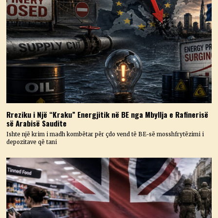
Rreziku i Një “Kraku” Energjitik në BE nga Mbyllja e Rafinerisë
së Arabisë Saudite
Ishte një krim i madh kombëtar për çdo vend të BE-së mosshfrytëzimi i
depozitave që tani