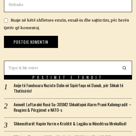
Ruaje në këtë shfletues emrin, email-in dhe sajtin tim, për herën
tjetër që komentoj.
POSTIMET E FUNDIT
Anije të Fundosura Naziste Dalin në Sipërfaqe në Danub, për Shkak të
Thatësirës!
Avionët Luftarakë Rusë Su-30SM2 Shkaktojnë Alarm Pranë Kaliningradit –
Reagimi & Përgjimet e NATO-s
Shkencëtarët Hapën Varrin e Krishtit & Logjika iu Nënshtrua Mrekullisë!