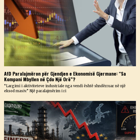
AfD Paralajmëron për Gjendjen e Ekonomisë Gjermane: “Sa
Kompani Mbyllen në Çdo Një Orë”?
“Largimi i aktiviteteve industriale nga vendi është shndërruar në një
eksod masiv.” Një paralajmërim i ri