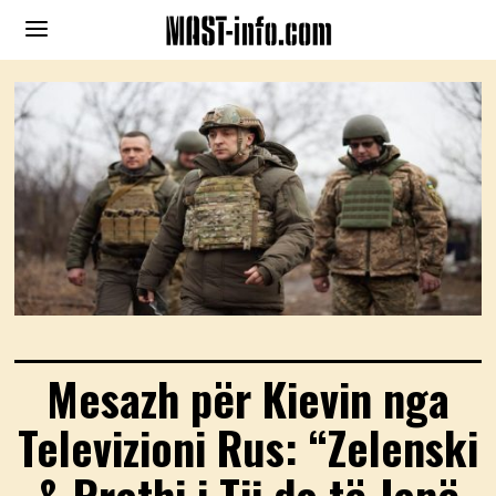
Mesazh për Kievin nga
Televizioni Rus: “Zelenski
& Rrethi i Tij do të Jenë