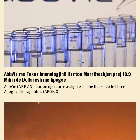
AbbVie me Fokus Imunologjinë Harton Marrëveshjen prej 10.9
Miliardë Dollarësh me Apogee
AbbVie (ABBV.N), harton një marrëveshje të re dhe tha se do të blinte
Apogee Therapeutics (APGE.O),