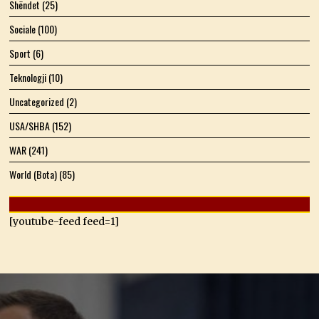
Shëndet
(25)
Sociale
(100)
Sport
(6)
Teknologji
(10)
Uncategorized
(2)
USA/SHBA
(152)
WAR
(241)
World (Bota)
(85)
[youtube-feed feed=1]