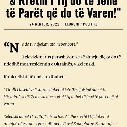
të Parët që do të Varen!”
24 NËNTOR, 2022
2
EKONOMI
/
POLITIKË
4
N
Ë
N
“N
e do t’i ndjekim ata nëpër botë.”
T
O
R
Televizioni rus parashikon se së shpejti diçka do të
,
ndodhë me Presidentin e Ukrainës, V. Zelenski.
2
0
2
Konkretisht në emision thuhet:
2
“Titulli i bisedës së sotme duhet të jetë ‘Drejtësinë duhet ta
kërkojmë vetë’. Zelenski dhe rrethi i tij duhet të jenë të parët që të
varen.
Zelenski duhet të kujtojë historinë. Ai dhe rrethi i tij duhet të
mbajnë në zyrat e tyre kujtimet e Pavel Sudoplatov. E ardhmja e