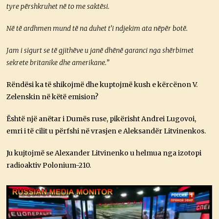
tyre përshkruhet në to me saktësi.
Në të ardhmen mund të na duhet t’i ndjekim ata nëpër botë.
Jam i sigurt se të gjithëve u janë dhënë garanci nga shërbimet
sekrete britanike dhe amerikane.”
Rëndësi ka të shikojmë dhe kuptojmë kush e kërcënon V.
Zelenskin në këtë emision?
Është një anëtar i Dumës ruse, pikërisht Andrei Lugovoi,
emri i të cilit u përfshi në vrasjen e Aleksandër Litvinenkos.
Ju kujtojmë se Alexander Litvinenko u helmua nga izotopi
radioaktiv Polonium-210.