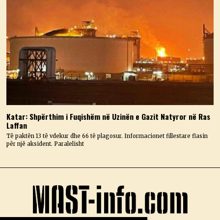
Katar: Shpërthim i Fuqishëm në Uzinën e Gazit Natyror në Ras
Laffan
Të paktën 13 të vdekur dhe 66 të plagosur. Informacionet fillestare flasin
për një aksident. Paralelisht