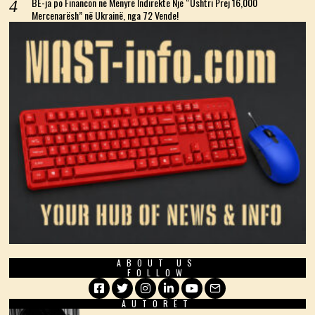
BE-ja po Financon në Mënyrë Indirekte Një “Ushtri Prej 16,000
Mercenarësh” në Ukrainë, nga 72 Vende!
ABOUT US
FOLLOW
AUTORËT
Facebook
Twitter
Instagram
LinkedIn
YouTube
Email