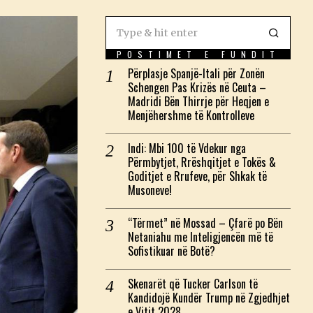
POSTIMET E FUNDIT
Përplasje Spanjë-Itali për Zonën
Schengen Pas Krizës në Ceuta –
Madridi Bën Thirrje për Heqjen e
Menjëhershme të Kontrolleve
Indi: Mbi 100 të Vdekur nga
Përmbytjet, Rrëshqitjet e Tokës &
Goditjet e Rrufeve, për Shkak të
Musoneve!
“Tërmet” në Mossad – Çfarë po Bën
Netaniahu me Inteligjencën më të
Sofistikuar në Botë?
Skenarët që Tucker Carlson të
Kandidojë Kundër Trump në Zgjedhjet
e Vitit 2028