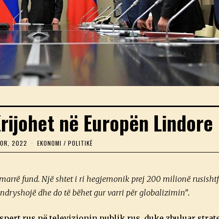
Krijohet në Europën Lindore
TOR, 2022
2
EKONOMI
/
POLITIKË
D
H
J
E
marrë fund. Një shtet i ri hegjemonik prej 200 milionë rusisht
T
O
ndryshojë dhe do të bëhet gur varri për globalizimin”
.
R
,
2
spert rus në televizionin publik rus, duke zbuluar strat