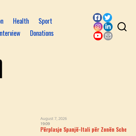
on
Health
Sport
Facebook
Twitter
Interview
Donations
Instagram
LinkedI
YouTube
Email
August 7, 2026
19:09
Përplasje Spanjë-Itali për Zonën Schengen Pas Krizës