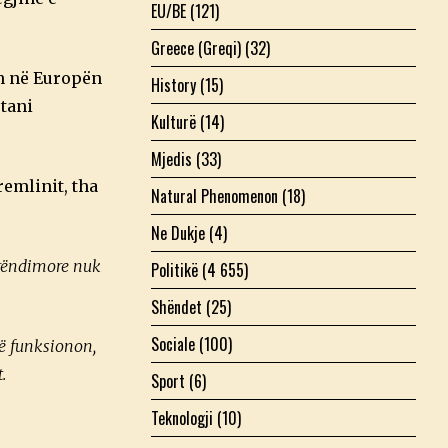
EU/BE
(121)
Greece (Greqi)
(32)
sh në Europën
History
(15)
 tani
Kulturë
(14)
Mjedis
(33)
emlinit, tha
Natural Phenomenon
(18)
Ne Dukje
(4)
perëndimore nuk
Politikë
(4 655)
Shëndet
(25)
Sociale
(100)
në funksionon,
.
Sport
(6)
Teknologji
(10)