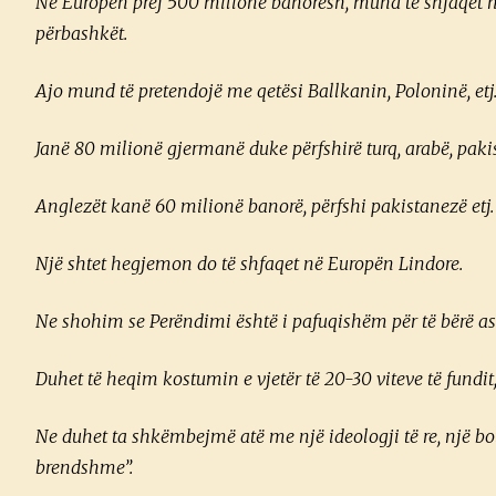
Në Europën prej 500 milionë banorësh, mund të shfaqet një 
përbashkët.
Ajo mund të pretendojë me qetësi Ballkanin, Poloninë, etj
Janë 80 milionë gjermanë duke përfshirë turq, arabë, paki
Anglezët kanë 60 milionë banorë, përfshi pakistanezë etj.
Një shtet hegjemon do të shfaqet në Europën Lindore.
Ne shohim se Perëndimi është i pafuqishëm për të bërë asg
Duhet të heqim kostumin e vjetër të 20-30 viteve të fundi
Ne duhet ta shkëmbejmë atë me një ideologji të re, një botëk
brendshme”.