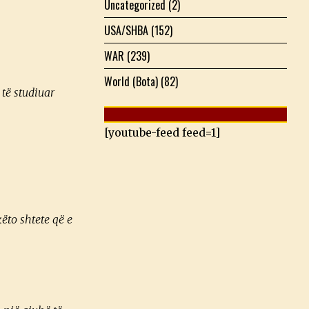
Uncategorized
(2)
USA/SHBA
(152)
WAR
(239)
World (Bota)
(82)
 të studiuar
[youtube-feed feed=1]
këto shtete që e