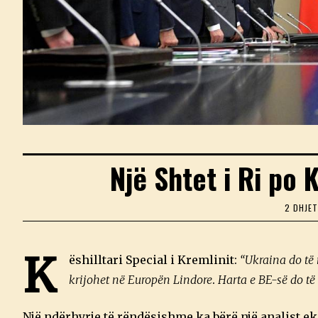
Një Shtet i Ri po 
2 DHJE
K
ëshilltari Special i Kremlinit:
“Ukraina do të 
krijohet në Europën Lindore
.
Harta e BE-së do të 
Një ndërhyrje të rëndësishme ka bërë një analist ek