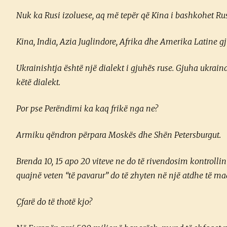
Nuk ka Rusi izoluese, aq më tepër që Kina i bashkohet Rus
Kina, India, Azia Juglindore, Afrika dhe Amerika Latine 
Ukrainishtja është një dialekt i gjuhës ruse. Gjuha ukrain
këtë dialekt.
Por pse Perëndimi ka kaq frikë nga ne?
Armiku qëndron përpara Moskës dhe Shën Petersburgut.
Brenda 10, 15 apo 20 viteve ne do të rivendosim kontrollin 
quajnë veten “të pavarur” do të zhyten në një atdhe të ma
Çfarë do të thotë kjo?