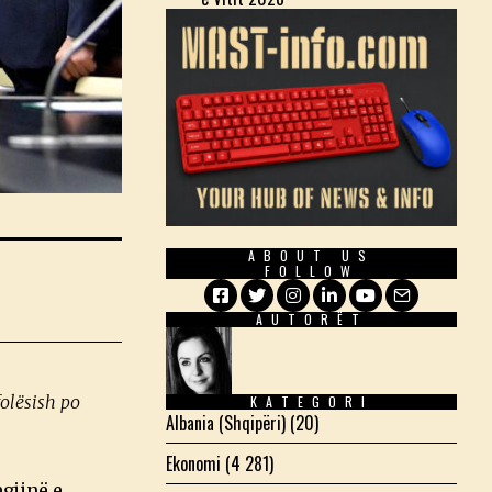
ABOUT US
FOLLOW
AUTORËT
Facebook
Twitter
Instagram
LinkedIn
YouTube
Email
folësish po
KATEGORI
Albania (Shqipëri)
(20)
Ekonomi
(4 281)
egjinë e