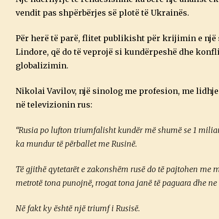
vendit pas shpërbërjes së plotë të Ukrainës.
Për herë të parë, flitet publikisht për krijimin e n
Lindore, që do të veprojë si kundërpeshë dhe konfl
globalizimin.
Nikolai Vavilov, një sinolog me profesion, me lidh
në televizionin rus:
“Rusia po lufton triumfalisht kundër më shumë se 1 miliar
ka mundur të përballet me Rusinë.
Të gjithë qytetarët e zakonshëm rusë do të pajtohen me m
metrotë tona punojnë, rrogat tona janë të paguara dhe ne
Në fakt ky është një triumf i Rusisë.