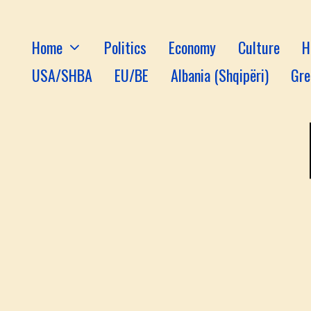
Home
Politics
Economy
Culture
H
USA/SHBA
EU/BE
Albania (Shqipëri)
Gre