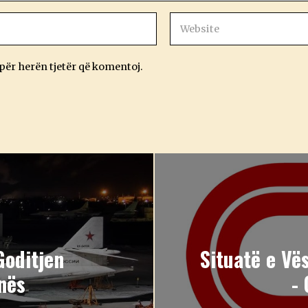
 për herën tjetër që komentoj.
Goditjen
Situatë e V
nës
-