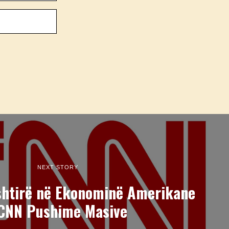
NEXT STORY
ështirë në Ekonominë Amerikane
 CNN Pushime Masive