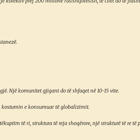
kolektiv prej 200 milionë rusishtfolësish, të cilët do të flasin
.
stanezë.
jë. Një komunitet gjigant do të shfaqet në 10-15 vite.
t, kostumin e konsumuar të globalizimit.
uptim të ri, struktura të reja shoqërore, një strukturë të re të p