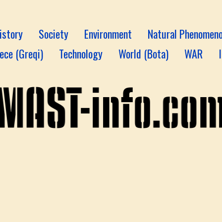
istory
Society
Environment
Natural Phenomen
ece (Greqi)
Technology
World (Bota)
WAR