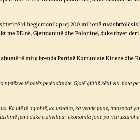
0
2
2
jë shteti të ri hegjemonik prej 200 milionë rusishtfolësi
ikt me BE-në, Gjermaninë dhe Poloninë, duke thyer deri
je shumë të mira brenda Partisë Komuniste Kineze dhe Kr
d njerëzve të botës perëndimore.
Gjatë gjithë këtij viti, bota 
ua. Ka ujë të ngrohtë, ka ushqim, ka vende pune, transporti y
 tashmë jemi duke u zhvilluar, ekonomia jonë po ristrukturohet